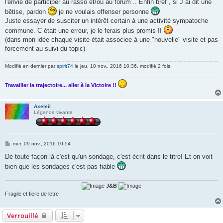
l'envie de participer au rasso et/ou au forum .. Enfin bref , si J ai dit une
bêtise, pardon
je ne voulais offenser personne
Juste essayer de susciter un intérêt certain à une activité sympatoche
commune. C était une erreur, je le ferais plus promis !!
(dans mon idée chaque visite était associee à une "nouvelle" visite et pas
forcement au suivi du topic)
Modifié en dernier par
spirit74
le jeu. 10 nov., 2016 10:36, modifié 2 fois.
Travailler la trajectoire... aller à la Victoire !!
Axeleil
Légende vivante
M
mer. 09 nov., 2016 10:54
e
s
De toute façon là c'est qu'un sondage, c'est écrit dans le titre! Et on voit
s
bien que les sondages c'est pas fiable
a
g
e
J&B
Fragile et fiere de letre
Verrouillé