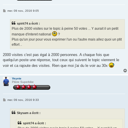
M
mer. 09 nov., 2016 9:05
e
s
s
spirit74 a écrit :
a
g
Plus de 2000 visites sur le topic à peine 50 votes ... Y aurait il un petit
e
manque d'interet national
?
Plus qu'un jour pour vous exprimer l'un ou l'autre mais allez quoi un ptit
effort ..
2000 visites c'est pas égal à 2000 personnes. A chaque fois que
quelqu'un poste une réponse, tout ceux qui suivent le topic viennent le
voir et ca rajoute des visites. Rien que moi j'ai du le voir au 30x
Veyete
Pilote Superbike
M
mer. 09 nov., 2016 9:33
e
s
s
Skysam a écrit :
a
g
e
spirit74 a écrit :