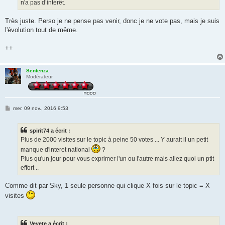
n'a pas d’intérêt.
Très juste. Perso je ne pense pas venir, donc je ne vote pas, mais je suis
l'évolution tout de même.
++
Sentenza
Modérateur
M
mer. 09 nov., 2016 9:53
e
s
s
spirit74 a écrit :
a
g
Plus de 2000 visites sur le topic à peine 50 votes ... Y aurait il un petit
e
manque d'interet national
?
Plus qu'un jour pour vous exprimer l'un ou l'autre mais allez quoi un ptit
effort ..
Comme dit par Sky, 1 seule personne qui clique X fois sur le topic = X
visites
Veyete a écrit :