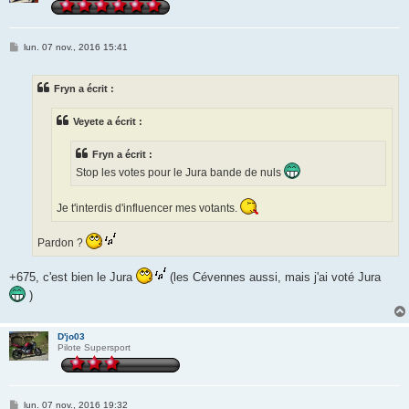
M
lun. 07 nov., 2016 15:41
e
s
s
Fryn a écrit :
a
g
e
Veyete a écrit :
Fryn a écrit :
Stop les votes pour le Jura bande de nuls
Je t'interdis d'influencer mes votants.
Pardon ?
+675, c'est bien le Jura
(les Cévennes aussi, mais j'ai voté Jura
)
D'jo03
Pilote Supersport
M
lun. 07 nov., 2016 19:32