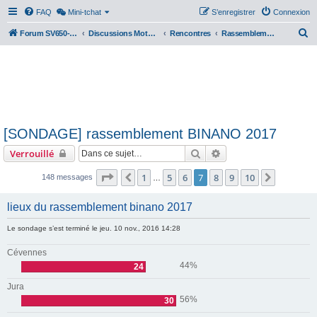
FAQ
Mini-tchat
S’enregistrer
Connexion
R
Forum SV650-SV1000
Discussions Motos & Motard(e)s
Rencontres
Rassemblements nationaux
e
c
h
e
r
[SONDAGE] rassemblement BINANO 2017
c
Rechercher
Recherche avancée
Verrouillé
h
e
Page
7
sur
10
1
5
6
7
8
9
10
Précédente
Suivante
148 messages
…
r
lieux du rassemblement binano 2017
Le sondage s’est terminé le jeu. 10 nov., 2016 14:28
Cévennes
44%
24
Jura
56%
30