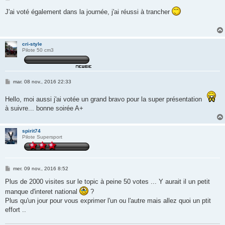
e
s
J'ai voté également dans la journée, j'ai réussi à trancher
s
a
g
e
cri-style
Pilote 50 cm3
M
mar. 08 nov., 2016 22:33
e
s
Hello, moi aussi j'ai votée un grand bravo pour la super présentation
s
a
à suivre... bonne soirée A+
g
e
spirit74
Pilote Supersport
M
mer. 09 nov., 2016 8:52
e
s
Plus de 2000 visites sur le topic à peine 50 votes ... Y aurait il un petit
s
manque d'interet national
?
a
g
Plus qu'un jour pour vous exprimer l'un ou l'autre mais allez quoi un ptit
e
effort ..