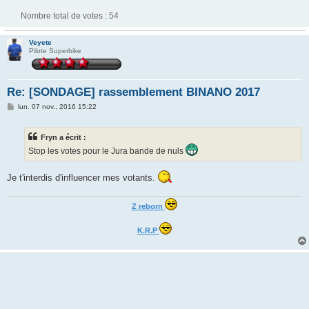
Nombre total de votes :
54
Veyete
Pilote Superbike
Re: [SONDAGE] rassemblement BINANO 2017
M
lun. 07 nov., 2016 15:22
e
s
s
Fryn a écrit :
a
g
Stop les votes pour le Jura bande de nuls
e
Je t'interdis d'influencer mes votants.
Z reborn
K.R.P