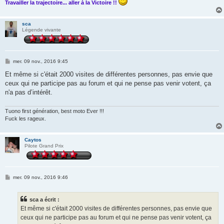
Travailler la trajectoire... aller à la Victoire !!
sca
Légende vivante
M
mer. 09 nov., 2016 9:45
e
s
Et même si c'était 2000 visites de différentes personnes, pas envie que
s
ceux qui ne participe pas au forum et qui ne pense pas venir votent, ça
a
g
n'a pas d’intérêt.
e
Tuono first génération, best moto Ever !!!
Fuck les rageux.
Caytos
Pilote Grand Prix
M
mer. 09 nov., 2016 9:46
e
s
s
sca a écrit :
a
g
Et même si c'était 2000 visites de différentes personnes, pas envie que
e
ceux qui ne participe pas au forum et qui ne pense pas venir votent, ça