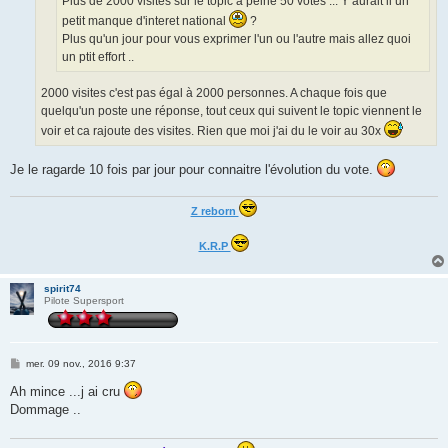
Plus de 2000 visites sur le topic à peine 50 votes ... Y aurait il un
petit manque d'interet national
?
Plus qu'un jour pour vous exprimer l'un ou l'autre mais allez quoi
un ptit effort ..
2000 visites c'est pas égal à 2000 personnes. A chaque fois que
quelqu'un poste une réponse, tout ceux qui suivent le topic viennent le
voir et ca rajoute des visites. Rien que moi j'ai du le voir au 30x
Je le ragarde 10 fois par jour pour connaitre l'évolution du vote.
Z reborn
K.R.P
spirit74
Pilote Supersport
M
mer. 09 nov., 2016 9:37
e
s
Ah mince ...j ai cru
s
Dommage ..
a
g
e