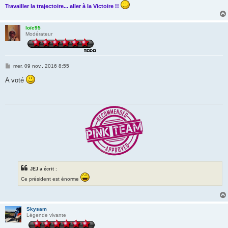
Travailler la trajectoire... aller à la Victoire !!
loïc95
Modérateur
M
mer. 09 nov., 2016 8:55
e
s
A voté
s
a
g
e
JEJ a écrit :
Ce président est énorme
Skysam
Légende vivante