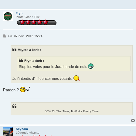
Fryn
Pilote Grand Prix
M
lun. 07 nov., 2016 15:24
e
s
s
Veyete a écrit :
a
g
e
Fryn a écrit :
Stop les votes pour le Jura bande de nuls
Je t'interdis d'influencer mes votants.
Pardon ?
60% Of The Time, It Works Every Time
Skysam
Légende vivante