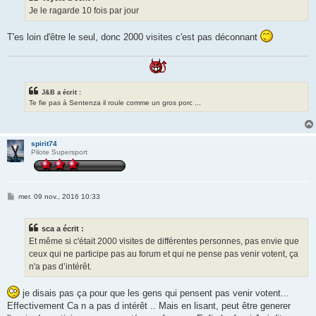
Je le ragarde 10 fois par jour
T'es loin d'être le seul, donc 2000 visites c'est pas déconnant
J&B a écrit :
Te fie pas à Sentenza il roule comme un gros porc ...
spirit74
Pilote Supersport
M
mer. 09 nov., 2016 10:33
e
s
s
sca a écrit :
a
g
Et même si c'était 2000 visites de différentes personnes, pas envie que
e
ceux qui ne participe pas au forum et qui ne pense pas venir votent, ça
n'a pas d’intérêt.
je disais pas ça pour que les gens qui pensent pas venir votent...
Effectivement Ca n a pas d intérêt .. Mais en lisant, peut être generer