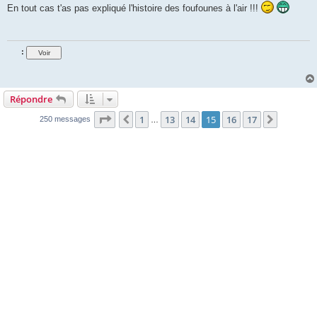
s
En tout cas t'as pas expliqué l'histoire des foufounes à l'air !!!
s
a
g
e
:
Répondre
Page
15
sur
17
1
13
14
15
16
17
Précédente
Suivant
250 messages
…