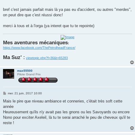
bref c'est jamais parfait mais là ya pas eu d'accident, ou autres "merdes",
on peut dire que c'est réussi donc!
merci à tous et à l'orga (ya interet que tu te repointe)
Mes aventures mécaniques
:
https://www.facebook.com/ThePetrolheadFrance/
Ma Suz' :
viewtopic.php?f=36&t=65283
max55500
Pilote Grand Prix
M
mer. 21 juin, 2017 10:00
e
s
Mais le pire que niveau ambiance et conneries, c'était très soft cette
s
année
a
g
Heureusement qu'ils n'y avait pas les gnons ou les Savoyards ou encore
e
Nono pour exciter Axeleil, là tu te serai arraché le peu de cheveux qu'il te
reste !