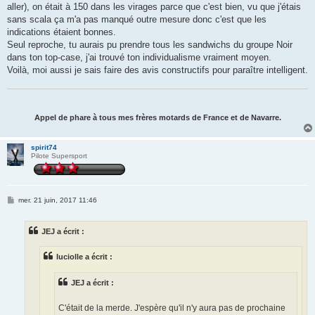
aller), on était à 150 dans les virages parce que c'est bien, vu que j'étais
sans scala ça m'a pas manqué outre mesure donc c'est que les
indications étaient bonnes.
Seul reproche, tu aurais pu prendre tous les sandwichs du groupe Noir
dans ton top-case, j'ai trouvé ton individualisme vraiment moyen.
Voilà, moi aussi je sais faire des avis constructifs pour paraître intelligent.
Appel de phare à tous mes frères motards de France et de Navarre.
spirit74
Pilote Supersport
M
mer. 21 juin, 2017 11:46
e
s
s
JEJ a écrit :
a
g
e
luciolle a écrit :
JEJ a écrit :
C'était de la merde. J'espère qu'il n'y aura pas de prochaine