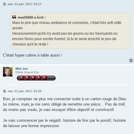
M
mer. 21 juin, 2017 10:17
e
s
s
max55500 a écrit :
a
g
Mais le pire que niveau ambiance et conneries, c'était très soft cette
e
année
Heureusement qu'ils n'y avait pas les gnons ou les Savoyards ou
encore Nono pour exciter Axeleil, là tu te serai arraché le peu de
cheveux qu'il te reste !
C'était hyper calme à table aussi !
Mini Jim
Pilote Grand Prix
M
mer. 21 juin, 2017 10:20
e
s
Bon, je comptais ne plus me connecter suite à un carton rouge de Dieu
s
lui même, mais je me sens obligé de remettre une pièce... Pas de troll,
a
g
du moins pas voulu, je vais essayer d'être objectif et constructif.
e
Je vais commencer par le négatif, histoire de finir par le positif, histoire
de laisser une bonne impression.