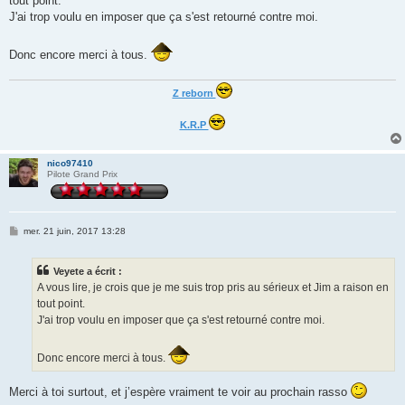
tout point.
a
g
J'ai trop voulu en imposer que ça s'est retourné contre moi.
e
Donc encore merci à tous.
Z reborn
K.R.P
nico97410
Pilote Grand Prix
M
mer. 21 juin, 2017 13:28
e
s
s
Veyete a écrit :
a
g
A vous lire, je crois que je me suis trop pris au sérieux et Jim a raison en
e
tout point.
J'ai trop voulu en imposer que ça s'est retourné contre moi.
Donc encore merci à tous.
Merci à toi surtout, et j’espère vraiment te voir au prochain rasso