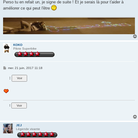
Perso tu en refait un, je signe de suite ! Et je serais là pour t'aider à
améliorer ce qui peut l'être
KOKO
Pilote Superbike
M
mer. 21 juin, 2017 11:18
e
s
:
s
a
g
e
:
JEJ
Légende vivante