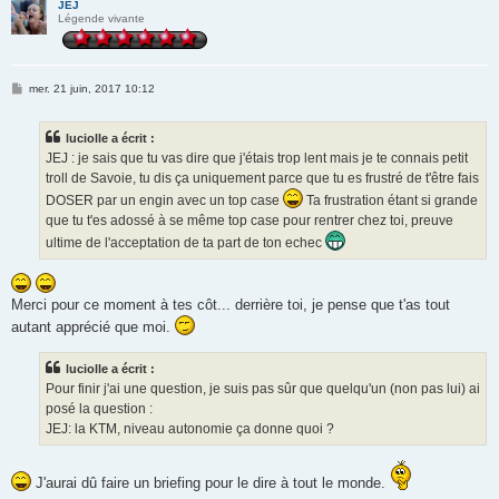
JEJ
Légende vivante
M
mer. 21 juin, 2017 10:12
e
s
s
luciolle a écrit :
a
g
JEJ : je sais que tu vas dire que j'étais trop lent mais je te connais petit
e
troll de Savoie, tu dis ça uniquement parce que tu es frustré de t'être fais
DOSER par un engin avec un top case
Ta frustration étant si grande
que tu t'es adossé à se même top case pour rentrer chez toi, preuve
ultime de l'acceptation de ta part de ton echec
Merci pour ce moment à tes côt... derrière toi, je pense que t'as tout
autant apprécié que moi.
luciolle a écrit :
Pour finir j'ai une question, je suis pas sûr que quelqu'un (non pas lui) ai
posé la question :
JEJ: la KTM, niveau autonomie ça donne quoi ?
J'aurai dû faire un briefing pour le dire à tout le monde.