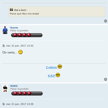
Océ a écrit :
Parce que Nico m’a rempli
Veyete
Pilote Superbike
M
mer. 21 juin, 2017 13:32
e
s
On verra...
s
a
g
e
Z reborn
K.R.P
KOKO
Pilote Superbike
M
mer. 21 juin, 2017 13:36
e