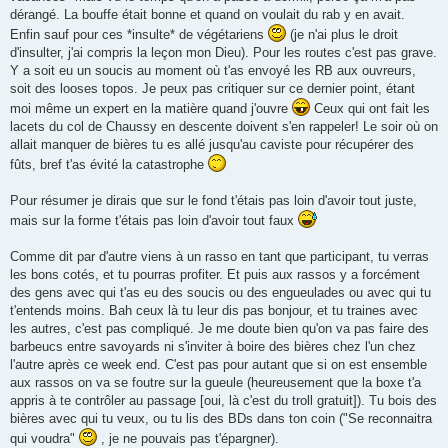
dérangé. La bouffe était bonne et quand on voulait du rab y en avait.
Enfin sauf pour ces *insulte* de végétariens
(je n'ai plus le droit
d'insulter, j'ai compris la leçon mon Dieu). Pour les routes c'est pas grave.
Y a soit eu un soucis au moment où t'as envoyé les RB aux ouvreurs,
soit des looses topos. Je peux pas critiquer sur ce dernier point, étant
moi même un expert en la matière quand j'ouvre
Ceux qui ont fait les
lacets du col de Chaussy en descente doivent s'en rappeler! Le soir où on
allait manquer de bières tu es allé jusqu'au caviste pour récupérer des
fûts, bref t'as évité la catastrophe
Pour résumer je dirais que sur le fond t'étais pas loin d'avoir tout juste,
mais sur la forme t'étais pas loin d'avoir tout faux
Comme dit par d'autre viens à un rasso en tant que participant, tu verras
les bons cotés, et tu pourras profiter. Et puis aux rassos y a forcément
des gens avec qui t'as eu des soucis ou des engueulades ou avec qui tu
t'entends moins. Bah ceux là tu leur dis pas bonjour, et tu traines avec
les autres, c'est pas compliqué. Je me doute bien qu'on va pas faire des
barbeucs entre savoyards ni s'inviter à boire des bières chez l'un chez
l'autre après ce week end. C'est pas pour autant que si on est ensemble
aux rassos on va se foutre sur la gueule (heureusement que la boxe t'a
appris à te contrôler au passage [oui, là c'est du troll gratuit]). Tu bois des
bières avec qui tu veux, ou tu lis des BDs dans ton coin ("Se reconnaitra
qui voudra"
, je ne pouvais pas t'épargner).