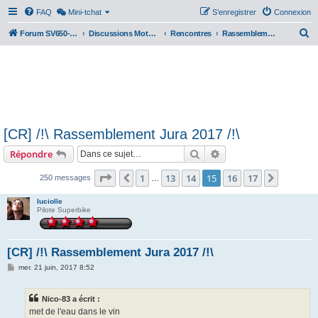
FAQ
Mini-tchat
S’enregistrer
Connexion
R
Forum SV650-SV1000
Discussions Motos & Motard(e)s
Rencontres
Rassemblements nationaux
e
c
h
e
r
[CR] /!\ Rassemblement Jura 2017 /!\
c
Rechercher
Recherche avancée
Répondre
h
e
Page
15
sur
17
1
13
14
15
16
17
Précédente
Suivant
250 messages
…
r
luciolle
Pilote Superbike
[CR] /!\ Rassemblement Jura 2017 /!\
M
mer. 21 juin, 2017 8:52
e
s
s
Nico-83 a écrit :
a
g
met de l'eau dans le vin
e