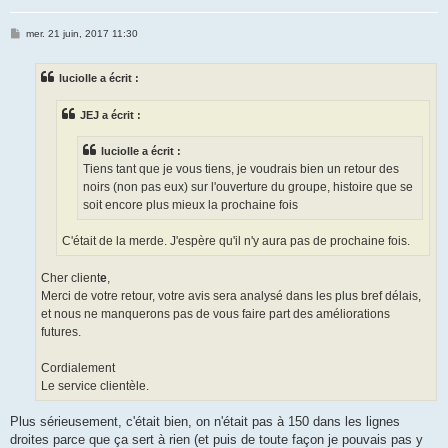
M
mer. 21 juin, 2017 11:30
e
s
s
luciolle a écrit :
a
g
e
JEJ a écrit :
luciolle a écrit :
Tiens tant que je vous tiens, je voudrais bien un retour des
noirs (non pas eux) sur l'ouverture du groupe, histoire que se
soit encore plus mieux la prochaine fois
C'était de la merde. J'espère qu'il n'y aura pas de prochaine fois.
Cher client
e
,
Merci de votre retour, votre avis sera analysé dans les plus bref délais,
et nous ne manquerons pas de vous faire part des améliorations
futures.
Cordialement
Le service clientèle.
Plus sérieusement, c'était bien, on n'était pas à 150 dans les lignes
droites parce que ça sert à rien (et puis de toute façon je pouvais pas y