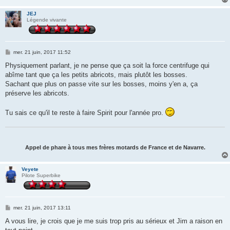
JEJ
Légende vivante
M
mer. 21 juin, 2017 11:52
e
s
Physiquement parlant, je ne pense que ça soit la force centrifuge qui
s
abîme tant que ça les petits abricots, mais plutôt les bosses.
a
g
Sachant que plus on passe vite sur les bosses, moins y'en a, ça
e
préserve les abricots.
Tu sais ce qu'il te reste à faire Spirit pour l'année pro.
Appel de phare à tous mes frères motards de France et de Navarre.
Veyete
Pilote Superbike
M
mer. 21 juin, 2017 13:11
e
s
A vous lire, je crois que je me suis trop pris au sérieux et Jim a raison en
s