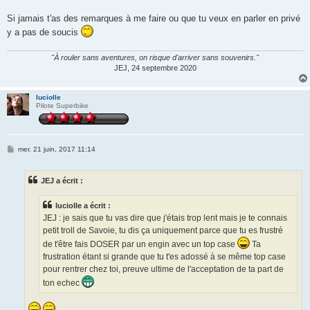
Si jamais t'as des remarques à me faire ou que tu veux en parler en privé
y a pas de soucis
"À rouler sans aventures, on risque d'arriver sans souvenirs."
JEJ, 24 septembre 2020
luciolle
Pilote Superbike
M
mer. 21 juin, 2017 11:14
e
s
s
JEJ a écrit :
a
g
e
luciolle a écrit :
JEJ : je sais que tu vas dire que j'étais trop lent mais je te connais
petit troll de Savoie, tu dis ça uniquement parce que tu es frustré
de t'être fais DOSER par un engin avec un top case
Ta
frustration étant si grande que tu t'es adossé à se même top case
pour rentrer chez toi, preuve ultime de l'acceptation de ta part de
ton echec