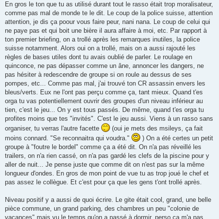
En gros le ton que tu as utilisé durant tout le rasso était trop moralisateur,
comme pas mal de monde te le dit. Le coup de la police suisse, attention
attention, je dis ça poour vous faire peur, nani nana. Le coup de celui qui
ne paye pas et qui boit une bière il aura affaire à moi, etc. Par rapport à
ton premier briefing, on a trollé après les remarques inutiles, la police
suisse notamment. Alors oui on a trollé, mais on a aussi rajouté les
règles de bases utiles dont tu avais oublié de parler. Le roulage en
quinconce, ne pas dépasser comme un âne, annoncer les dangers, ne
pas hésiter à redescendre de groupe si on roule au dessus de ses
pompes, etc... Comme pas mal, j'ai trouvé ton CR assassin envers les
bleus/verts. Eux ne l'ont pas perçu comme ça, tant mieux. Quand t'es
orga tu vas potentiellement ouvrir des groupes d'un niveau inférieur au
tien, c'est le jeu... On y est tous passés. De même, quand t'es orga tu
profites moins que tes "invités". C'est le jeu aussi. Viens à un rasso sans
organiser, tu verras l'autre facette
(oui je mets des msileys, ça fait
moins connard. "Se reconnaitra qui voudra."
) On a été certes un petit
groupe à "foutre le bordel" comme ça a été dit. On n'a pas réveillé les
trailers, on n'a rien cassé, on n'a pas gardé les clefs de la piscine pour y
aller de nuit... Je pense juste que comme dit on n'est pas sur la même
longueur d'ondes. En gros de mon point de vue tu as trop joué le chef et
pas assez le collègue. Et c'est pour ça que les gens t'ont trollé après.
Niveau positif y a aussi de quoi écrire. Le gite était cool, grand, une belle
pièce commune, un grand parking, des chambres un peu "colonie de
vacances" mais vu le temps qu'on a passé à dormir, perso ça m'a pas