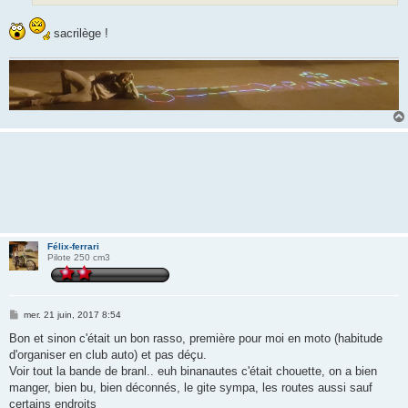
sacrilège !
Félix-ferrari
Pilote 250 cm3
M
mer. 21 juin, 2017 8:54
e
s
Bon et sinon c'était un bon rasso, première pour moi en moto (habitude
s
d'organiser en club auto) et pas déçu.
a
g
Voir tout la bande de branl.. euh binanautes c'était chouette, on a bien
e
manger, bien bu, bien déconnés, le gite sympa, les routes aussi sauf
certains endroits