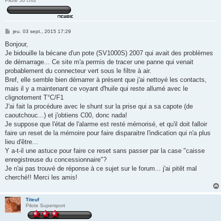
Pilote 50 cm3
M
jeu. 03 sept., 2015 17:29
e
s
Bonjour,
s
Je bidouille la bécane d'un pote (SV1000S) 2007 qui avait des problèmes
a
g
de démarrage... Ce site m'a permis de tracer une panne qui venait
e
probablement du connecteur vert sous le filtre à air.
Bref, elle semble bien démarrer à présent que j'ai nettoyé les contacts,
mais il y a maintenant ce voyant d'huile qui reste allumé avec le
clignotement T°C/F1
J'ai fait la procédure avec le shunt sur la prise qui a sa capote (de
caoutchouc...) et j'obtiens C00, donc nada!
Je suppose que l'état de l'alarme est resté mémorisé, et qu'il doit falloir
faire un reset de la mémoire pour faire disparaitre l'indication qui n'a plus
lieu d'être...
Y a-t-il une astuce pour faire ce reset sans passer par la case "caisse
enregistreuse du concessionnaire"?
Je n'ai pas trouvé de réponse à ce sujet sur le forum... j'ai pitêt mal
cherché!! Merci les amis!
Titeuf
Pilote Supersport