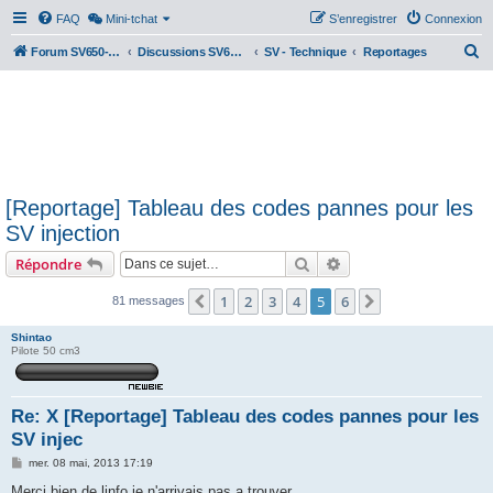
FAQ
Mini-tchat
S’enregistrer
Connexion
R
Forum SV650-SV1000
Discussions SV650 & SV1000 N/S
SV - Technique
Reportages
e
c
h
e
r
[Reportage] Tableau des codes pannes pour les
c
SV injection
h
Rechercher
Recherche avancée
Répondre
e
r
1
2
3
4
5
6
Précédente
Suivante
81 messages
Shintao
Pilote 50 cm3
Re: X [Reportage] Tableau des codes pannes pour les
SV injec
M
mer. 08 mai, 2013 17:19
e
s
Merci bien de linfo je n'arrivais pas a trouver.