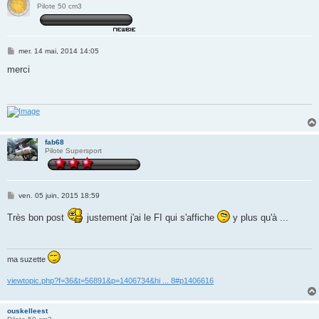
Pilote 50 cm3
M
mer. 14 mai, 2014 14:05
e
s
merci
s
a
g
e
fab68
Pilote Supersport
M
ven. 05 juin, 2015 18:59
e
s
Très bon post
justement j'ai le FI qui s'affiche
y plus qu'à ...
s
a
g
e
ma suzette
viewtopic.php?f=36&t=56891&p=1406734&hi ... 8#p1406616
ouskelleest