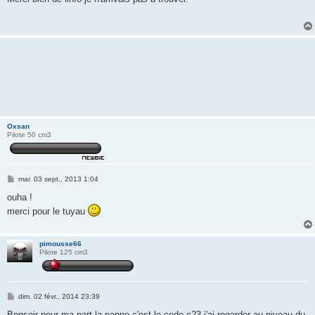
s
a
g
e
Oxsan
Pilote 50 cm3
M
mar. 03 sept., 2013 1:04
e
s
ouha !
s
merci pour le tuyau
a
g
e
pimousse66
Pilote 125 cm3
M
dim. 02 févr., 2014 23:39
e
s
Bonsoir pour ma part la panne c'est le code c23 j'ai regarder au niveau du