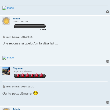
Tchob
Pilote 50 cm3
M
mer. 14 mai, 2014 9:35
e
s
Une réponse si quelqu'un l'a déjà fait ...
s
a
g
e
Skysam
Légende vivante
M
mer. 14 mai, 2014 13:20
e
s
Oui tu peux démarrer
s
a
g
e
Tchob