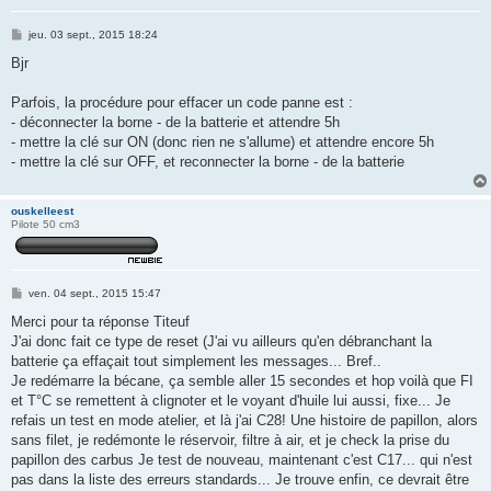
M
jeu. 03 sept., 2015 18:24
e
s
Bjr
s
a
g
Parfois, la procédure pour effacer un code panne est :
e
- déconnecter la borne - de la batterie et attendre 5h
- mettre la clé sur ON (donc rien ne s'allume) et attendre encore 5h
- mettre la clé sur OFF, et reconnecter la borne - de la batterie
ouskelleest
Pilote 50 cm3
M
ven. 04 sept., 2015 15:47
e
s
Merci pour ta réponse Titeuf
s
J'ai donc fait ce type de reset (J'ai vu ailleurs qu'en débranchant la
a
g
batterie ça effaçait tout simplement les messages... Bref..
e
Je redémarre la bécane, ça semble aller 15 secondes et hop voilà que FI
et T°C se remettent à clignoter et le voyant d'huile lui aussi, fixe... Je
refais un test en mode atelier, et là j'ai C28! Une histoire de papillon, alors
sans filet, je redémonte le réservoir, filtre à air, et je check la prise du
papillon des carbus Je test de nouveau, maintenant c'est C17... qui n'est
pas dans la liste des erreurs standards... Je trouve enfin, ce devrait être