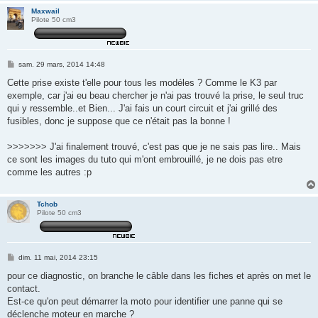
Maxwail
Pilote 50 cm3
M
sam. 29 mars, 2014 14:48
e
s
Cette prise existe t'elle pour tous les modéles ? Comme le K3 par
s
exemple, car j'ai eu beau chercher je n'ai pas trouvé la prise, le seul truc
a
g
qui y ressemble..et Bien... J'ai fais un court circuit et j'ai grillé des
e
fusibles, donc je suppose que ce n'était pas la bonne !
>>>>>>> J'ai finalement trouvé, c'est pas que je ne sais pas lire.. Mais
ce sont les images du tuto qui m'ont embrouillé, je ne dois pas etre
comme les autres :p
Tchob
Pilote 50 cm3
M
dim. 11 mai, 2014 23:15
e
s
pour ce diagnostic, on branche le câble dans les fiches et après on met le
s
contact.
a
g
Est-ce qu'on peut démarrer la moto pour identifier une panne qui se
e
déclenche moteur en marche ?