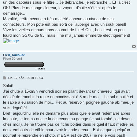
un des capteurs sous le filtre... Je débranche, je rebranche... Et là c'est
OK! Plus de message d'erreur, le voyant d'huile s’éteint après le
démarrage...
Moralité, cette bécane a très mal été conçue au niveau de ses
connecteurs. Mon pote est pas sorti de l'auberge avec un souk pareil!
Vive les vielles amours sans courant de fuite! Oui , bon il est un peu
lourd mon GSXG de 93, mais il ne m'a jamais emmerdé électriquement!
Fred_Toulouse
Pilote 50 cm3
M
lun. 17 déc., 2018 12:04
e
s
Salut!
s
J'ai chuté à 15km/h vendredi soir en pilant devant un chevreuil qui avait
a
g
décidé de franchir la route en bondissant à 3 m de moi... Le sol mouillé et
e
le sable a eu raison de moi... Pet au réservoir, poignée gauche abîmée, je
suis dégoûté!
Bref, aujourd'hui elle ne démarre plus alors qu'elle avait redémarré après
la chute, le temps que je la descende au garage (je sui tombé pile devant
chez moi!). Je ne trouve pas ce fichu boîtier dans le quel il faut mettre les
deux embouts de câble pour avoir le code erreur... Est-ce que quelqu'un
pourrait le reprendre en photo, ma SV est de 2007, je ne le vois pas!!!