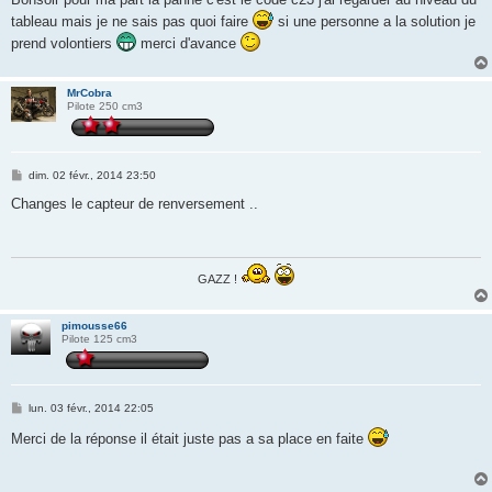
s
tableau mais je ne sais pas quoi faire
si une personne a la solution je
a
g
prend volontiers
merci d'avance
e
MrCobra
Pilote 250 cm3
M
dim. 02 févr., 2014 23:50
e
s
Changes le capteur de renversement ..
s
a
g
e
GAZZ !
pimousse66
Pilote 125 cm3
M
lun. 03 févr., 2014 22:05
e
s
Merci de la réponse il était juste pas a sa place en faite
s
a
g
e