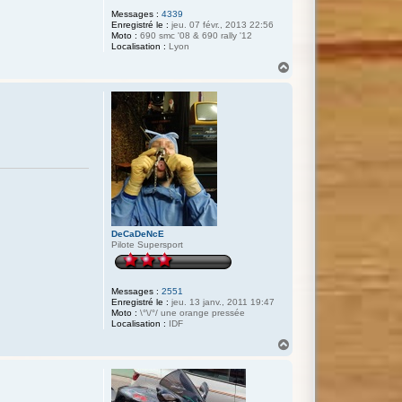
Messages :
4339
Enregistré le :
jeu. 07 févr., 2013 22:56
Moto :
690 smc '08 & 690 rally '12
Localisation :
Lyon
H
a
u
t
DeCaDeNcE
Pilote Supersport
Messages :
2551
Enregistré le :
jeu. 13 janv., 2011 19:47
Moto :
\°\/°/ une orange pressée
Localisation :
IDF
H
a
u
t