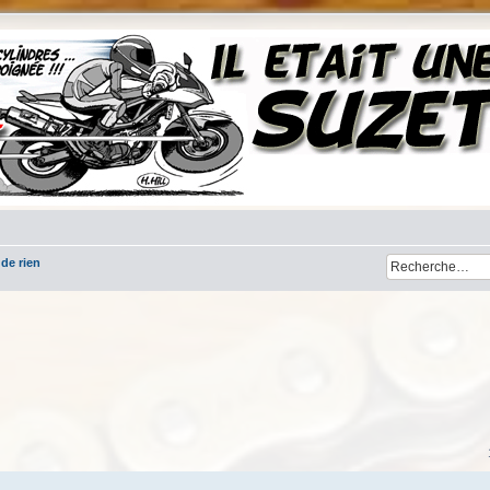
 de rien
her
cherche avancée