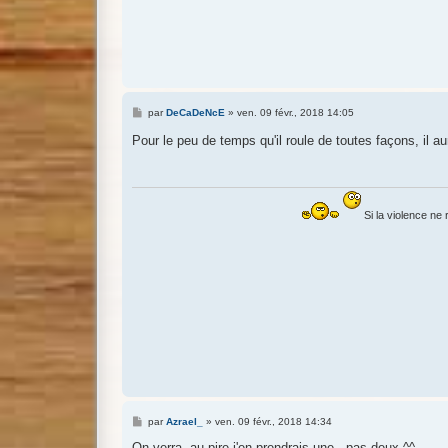
M
par
DeCaDeNcE
»
ven. 09 févr., 2018 14:05
e
s
Pour le peu de temps qu'il roule de toutes façons, il 
s
a
g
e
Si la violence ne 
M
par
Azrael_
»
ven. 09 févr., 2018 14:34
e
s
On verra, au pire j'en prendrais une , pas deux ^^