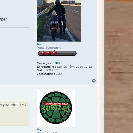
t
per...
Anto
Pilote Supersport
Messages :
2391
Enregistré le :
sam. 20 févr., 2010 19:12
Moto :
KTM RC8
Localisation :
Lyon
H
a
u
t
09 janv., 2019 17:59
Fryn