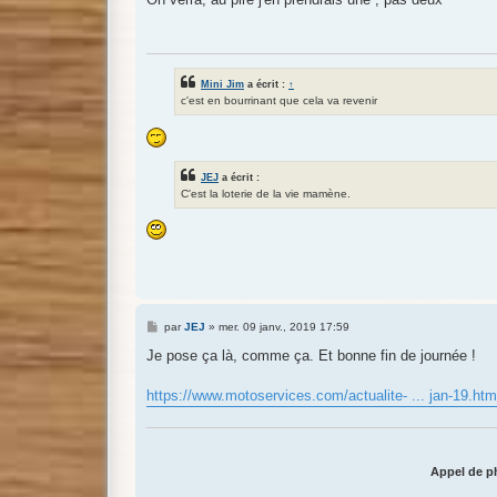
s
a
g
e
Mini Jim
a écrit :
↑
c'est en bourrinant que cela va revenir
JEJ
a écrit :
C'est la loterie de la vie mamène.
M
par
JEJ
»
mer. 09 janv., 2019 17:59
e
s
Je pose ça là, comme ça. Et bonne fin de journée !
s
a
g
https://www.motoservices.com/actualite- ... jan-19.htm
e
Appel de ph