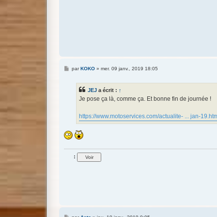
M
par
KOKO
»
mer. 09 janv., 2019 18:05
e
s
s
JEJ
a écrit :
↑
a
g
Je pose ça là, comme ça. Et bonne fin de journée !
e
https://www.motoservices.com/actualite- ... jan-19.ht
:
M