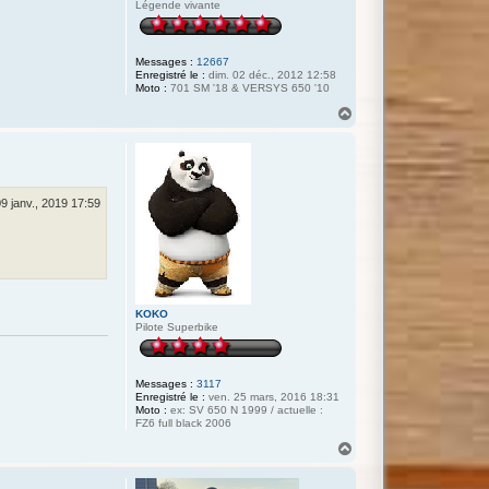
Légende vivante
Messages :
12667
Enregistré le :
dim. 02 déc., 2012 12:58
Moto :
701 SM '18 & VERSYS 650 '10
H
a
u
t
09 janv., 2019 17:59
KOKO
Pilote Superbike
Messages :
3117
Enregistré le :
ven. 25 mars, 2016 18:31
Moto :
ex: SV 650 N 1999 / actuelle :
FZ6 full black 2006
H
a
u