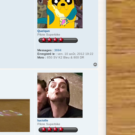
Quelqun
Pilote Superbike
Messages :
3694
Enregistré le :
ven. 10 août, 2012 19:22
Moto :
650 SV K2 Bleu & 800 DR
H
a
u
t
luciolle
Pilote Superbike