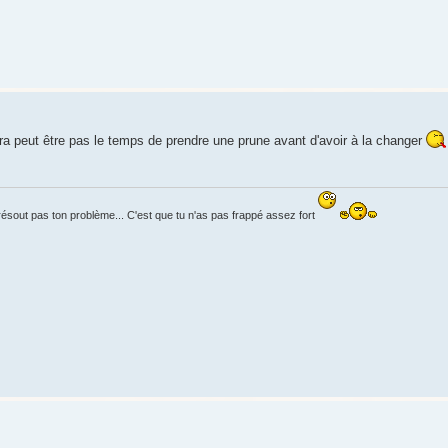
aura peut être pas le temps de prendre une prune avant d'avoir à la changer
résout pas ton problème... C'est que tu n'as pas frappé assez fort