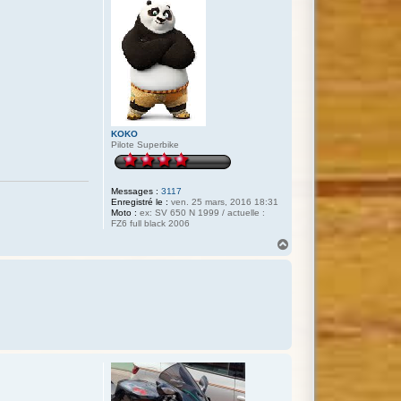
KOKO
Pilote Superbike
Messages :
3117
Enregistré le :
ven. 25 mars, 2016 18:31
Moto :
ex: SV 650 N 1999 / actuelle :
FZ6 full black 2006
H
a
u
t