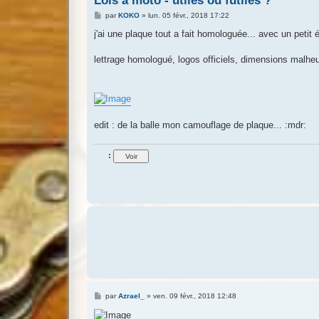
Lois à moto - utiles ou futiles ?
M
par
KOKO
»
lun. 05 févr., 2018 17:22
e
s
j'ai une plaque tout a fait homologuée... avec un petit 
s
a
g
lettrage homologué, logos officiels, dimensions malheu
e
edit : de la balle mon camouflage de plaque... :mdr:
:
M
par
Azrael_
»
ven. 09 févr., 2018 12:48
e
s