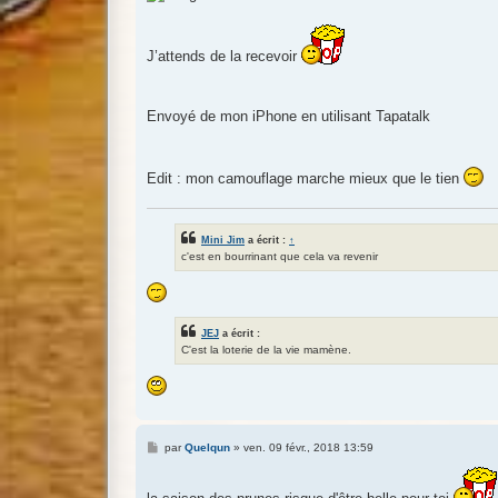
s
a
g
e
J’attends de la recevoir
Envoyé de mon iPhone en utilisant Tapatalk
Edit : mon camouflage marche mieux que le tien
Mini Jim
a écrit :
↑
c'est en bourrinant que cela va revenir
JEJ
a écrit :
C'est la loterie de la vie mamène.
M
par
Quelqun
»
ven. 09 févr., 2018 13:59
e
s
s