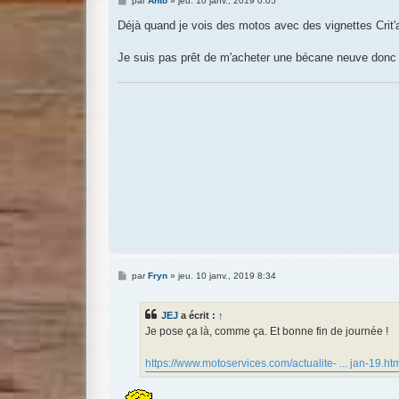
par
Anto
»
jeu. 10 janv., 2019 0:05
e
s
Déjà quand je vois des motos avec des vignettes Crit'a
s
a
g
Je suis pas prêt de m'acheter une bécane neuve donc p
e
M
par
Fryn
»
jeu. 10 janv., 2019 8:34
e
s
s
JEJ
a écrit :
↑
a
g
Je pose ça là, comme ça. Et bonne fin de journée !
e
https://www.motoservices.com/actualite- ... jan-19.ht