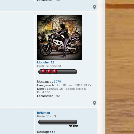
H
a
u
t
Liouche_92
Pilote Supersport
Messages :
1070
Enregistré le :
lun. 01 déc., 2014 13:27
Moto :
1200GS 18 - Speed Triple S -
Exc-f 350
Localisation :
92
H
a
u
InHuman
t
Pilote 50 cm3
Messages :
6