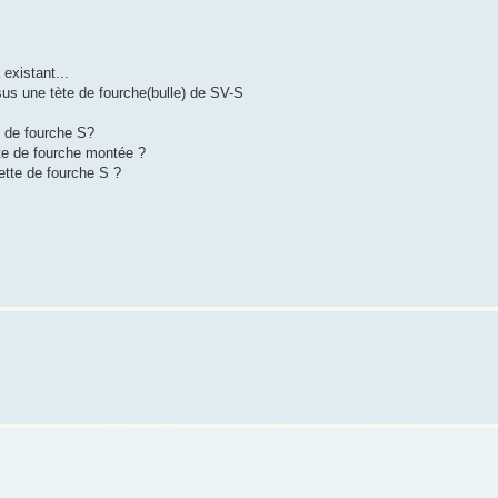
existant...
us une tète de fourche(bulle) de SV-S
e de fourche S?
ète de fourche montée ?
tette de fourche S ?