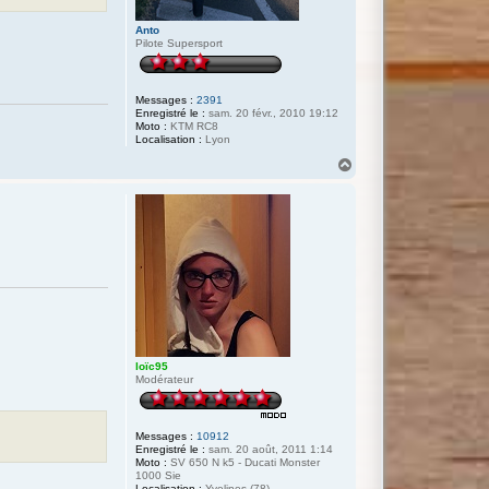
Anto
Pilote Supersport
Messages :
2391
Enregistré le :
sam. 20 févr., 2010 19:12
Moto :
KTM RC8
Localisation :
Lyon
H
a
u
t
loïc95
Modérateur
Messages :
10912
Enregistré le :
sam. 20 août, 2011 1:14
Moto :
SV 650 N k5 - Ducati Monster
1000 Sie
Localisation :
Yvelines (78)