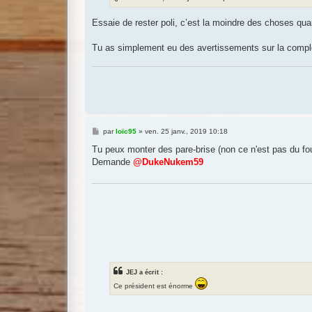
Essaie de rester poli, c’est la moindre des choses qu
Tu as simplement eu des avertissements sur la complex
M
par
loïc95
»
ven. 25 janv., 2019 10:18
e
s
Tu peux monter des pare-brise (non ce n'est pas du fo
s
Demande
@DukeNukem59
a
g
e
JEJ a écrit :
Ce président est énorme