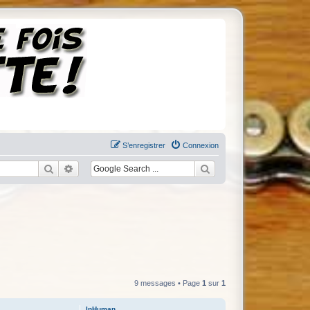
S’enregistrer
Connexion
Rechercher
Recherche avancée
9 messages • Page
1
sur
1
InHuman