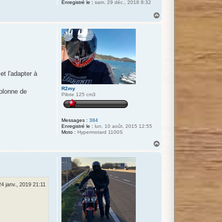
Enregistré le :
sam. 29 déc., 2018 8:32
H
a
u
t
et l'adapter à
R2my
colonne de
Pilote 125 cm3
Messages :
384
Enregistré le :
lun. 10 août, 2015 12:55
Moto :
Hypermotard 1100S
H
a
u
t
24 janv., 2019 21:11