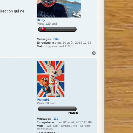
irection qui ne
R2my
Pilote 125 cm3
Messages :
384
Enregistré le :
lun. 10 août, 2015 12:55
Moto :
Hypermotard 1100S
H
a
u
t
Phillip93
Pilote 50 cm3
Messages :
112
Enregistré le :
mer. 02 août, 2017 10:09
Moto :
125 TZR - SVS650 K5 - XF 650
FREEWIND
Localisation :
93