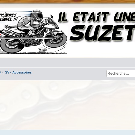
S
SV - Accessoires
her
cherche avancée