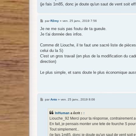
e
(je fais 1m85, donc je doute qu'un saut de vent soit ef
M
par
R2my
»
ven. 25 janv., 2019 7:56
e
s
Je ne me suis pas foutu de ta gueule.
s
Je t'ai donnée des infos.
a
g
e
Comme dit Liouche, il te faut une sacré liste de pièces, (
celui du la S)
C'est un gros travail (en plus de la modification du cad
direction)
Le plus simple, et sans doute le plus économique aussi
M
par
Anto
»
ven. 25 janv., 2019 8:06
e
s
s
InHuman
a écrit :
↑
a
g
Liouche_92 Merci pour ta résponse, contrairement aux
e
En fait, je pensais monter une tete de fourche S pour l
Tout simplement...
(je fais 1m85, donc je doute qu'un saut de vent soit e