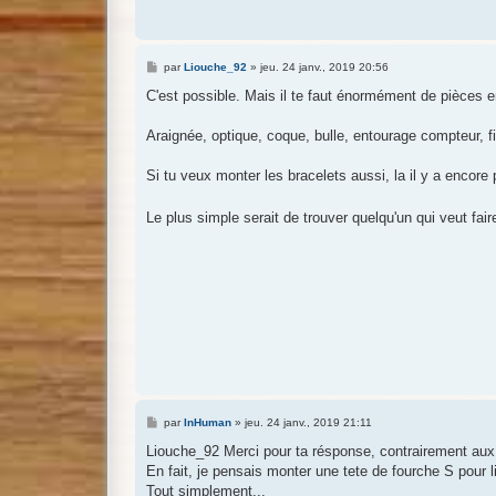
M
par
Liouche_92
»
jeu. 24 janv., 2019 20:56
e
s
C'est possible. Mais il te faut énormément de pièces e
s
a
g
Araignée, optique, coque, bulle, entourage compteur, fi
e
Si tu veux monter les bracelets aussi, la il y a encor
Le plus simple serait de trouver quelqu'un qui veut fai
M
par
InHuman
»
jeu. 24 janv., 2019 21:11
e
s
Liouche_92 Merci pour ta résponse, contrairement aux 
s
En fait, je pensais monter une tete de fourche S pour li
a
g
Tout simplement...