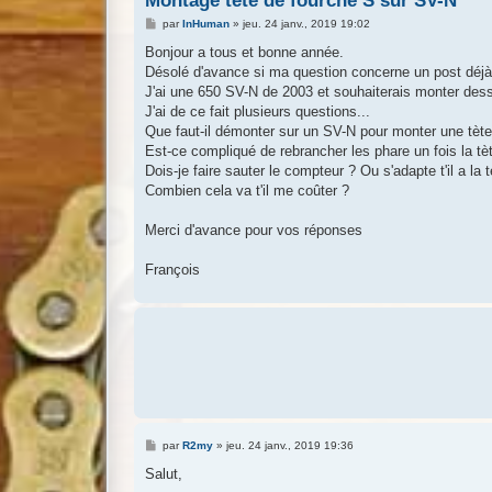
Montage tete de fourche S sur SV-N
M
par
InHuman
»
jeu. 24 janv., 2019 19:02
e
s
Bonjour a tous et bonne année.
s
Désolé d'avance si ma question concerne un post déjà 
a
g
J'ai une 650 SV-N de 2003 et souhaiterais monter dess
e
J'ai de ce fait plusieurs questions...
Que faut-il démonter sur un SV-N pour monter une tèt
Est-ce compliqué de rebrancher les phare un fois la t
Dois-je faire sauter le compteur ? Ou s'adapte t'il a la 
Combien cela va t'il me coûter ?
Merci d'avance pour vos réponses
François
M
par
R2my
»
jeu. 24 janv., 2019 19:36
e
s
Salut,
s