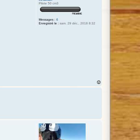
Pilote 50 cm3
Messages :
6
Enregistré le :
sam. 29 déc., 2018 8:32
H
a
u
t