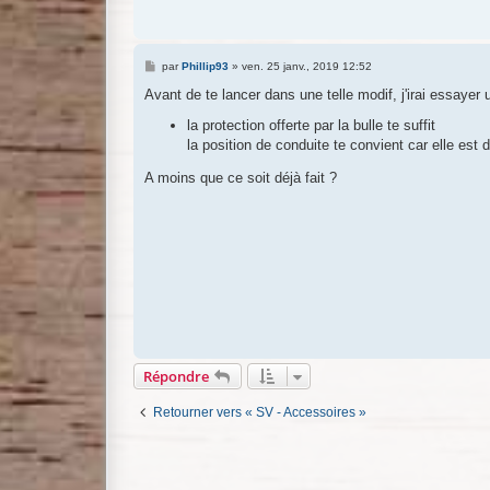
M
par
Phillip93
»
ven. 25 janv., 2019 12:52
e
s
Avant de te lancer dans une telle modif, j'irai essayer 
s
a
la protection offerte par la bulle te suffit
g
la position de conduite te convient car elle est d
e
A moins que ce soit déjà fait ?
Répondre
Retourner vers « SV - Accessoires »