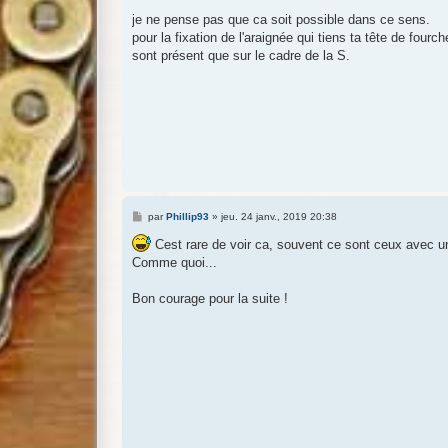
a
g
je ne pense pas que ca soit possible dans ce sens.
e
pour la fixation de l'araignée qui tiens ta tête de fourc
sont présent que sur le cadre de la S.
M
par
Phillip93
»
jeu. 24 janv., 2019 20:38
e
s
Cest rare de voir ca, souvent ce sont ceux avec un
s
Comme quoi...
a
g
e
Bon courage pour la suite !