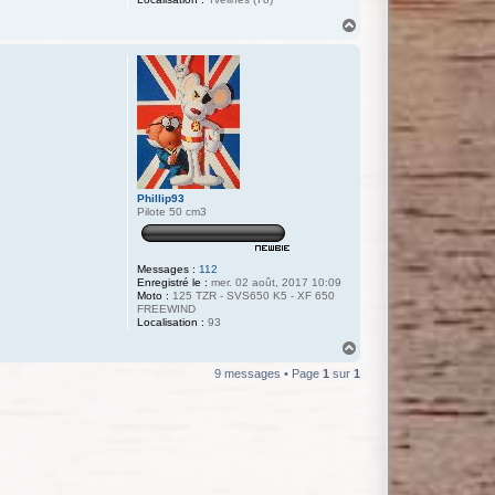
H
a
u
t
Phillip93
Pilote 50 cm3
Messages :
112
Enregistré le :
mer. 02 août, 2017 10:09
Moto :
125 TZR - SVS650 K5 - XF 650
FREEWIND
Localisation :
93
H
a
9 messages • Page
1
sur
1
u
t