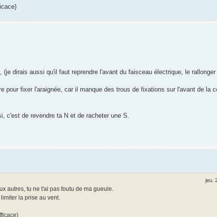
ficace)
je dirais aussi qu'il faut reprendre l'avant du faisceau électrique, le rallonger 
re pour fixer l'araignée, car il manque des trous de fixations sur l'avant de la 
, c'est de revendre ta N et de racheter une S.
jeu. 
 autres, tu ne t'ai pas foutu de ma gueule.
imiter la prise au vent.
fficace)