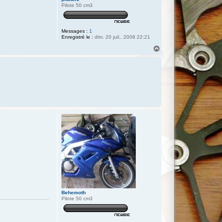
Pilote 50 cm3
Messages :
1
Enregistré le :
dim. 20 juil., 2008 22:21
H
a
u
t
Behemoth
Pilote 50 cm3