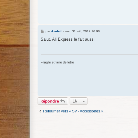
M
par
Axeleil
»
mer. 31 juil., 2019 10:00
e
s
Salut, Ali Express le fait aussi
s
a
g
e
Fragile et fiere de letre
Répondre
Retourner vers « SV - Accessoires »