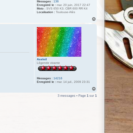
Messages :
136
Enregistré le :
mar. 20 juin, 2017 22:47
Moto :
SVS 650 K3; CBR 600 RR K4
Localisation :
Toulouse-Alès
H
a
u
t
Axeleil
Légende vivante
Messages :
14216
Enregistré le :
mar. 14 juil., 2009 23:31
H
a
3 messages • Page
1
sur
1
u
t