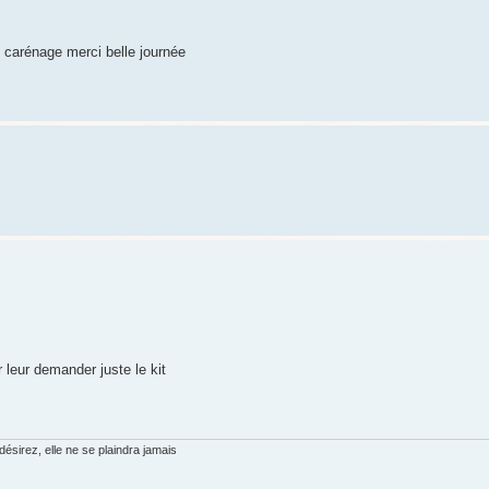
t carénage merci belle journée
leur demander juste le kit
sirez, elle ne se plaindra jamais