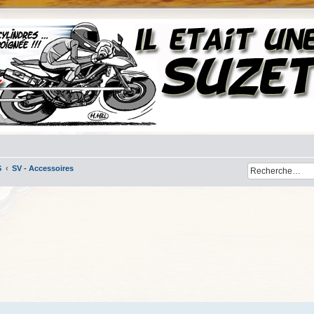
S
SV - Accessoires
her
cherche avancée