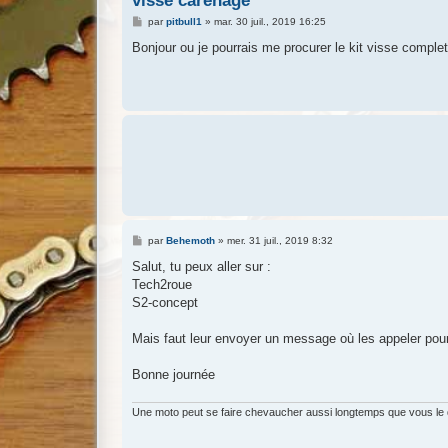
visse carenage
M
par
pitbull1
»
mar. 30 juil., 2019 16:25
e
s
Bonjour ou je pourrais me procurer le kit visse comple
s
a
g
e
M
par
Behemoth
»
mer. 31 juil., 2019 8:32
e
s
Salut, tu peux aller sur :
s
Tech2roue
a
g
S2-concept
e
Mais faut leur envoyer un message où les appeler pour 
Bonne journée
Une moto peut se faire chevaucher aussi longtemps que vous le dé