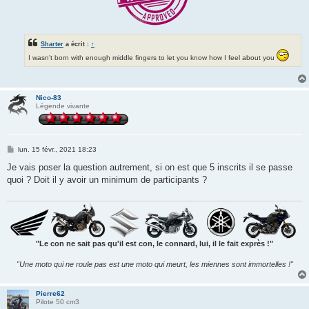
Sharter
a écrit :
↑
I wasn't born with enough middle fingers to let you know how I feel about you
Nico-83
Légende vivante
M
lun. 15 févr., 2021 18:23
e
s
Je vais poser la question autrement, si on est que 5 inscrits il se passe
s
quoi ? Doit il y avoir un minimum de participants ?
a
g
e
"Le con ne sait pas qu'il est con, le connard, lui, il le fait exprès !"
"Une moto qui ne roule pas est une moto qui meurt, les miennes sont immortelles !"
Pierre62
Pilote 50 cm3