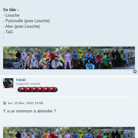
Se tâte :
- Liouche
- Pytzouille (pote Liouche)
- Alex (pote Liouche)
- TaG
-
FrEdO
Légende vivante
M
lun. 15 févr., 2021 15:08
e
s
Y a un minimum à atteindre ?
s
a
g
e