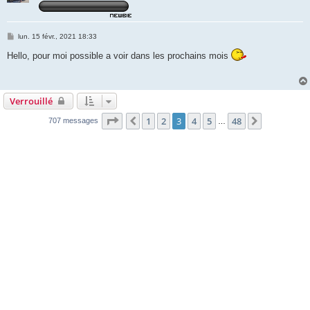
M
lun. 15 févr., 2021 18:33
e
s
Hello, pour moi possible a voir dans les prochains mois
s
a
g
e
Verrouillé
Page
3
sur
48
1
2
3
4
5
48
Précédente
Suivante
707 messages
…