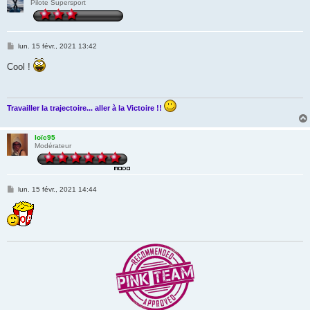
Pilote Supersport
M
lun. 15 févr., 2021 13:42
e
s
Cool !
s
a
g
e
Travailler la trajectoire... aller à la Victoire !!
loïc95
Modérateur
M
lun. 15 févr., 2021 14:44
e
s
s
a
g
e