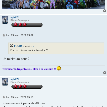
spirit74
Pilote Supersport
M
lun. 15 févr., 2021 15:09
e
s
s
FrEdO
a écrit :
↑
a
g
Y a un minimum à atteindre ?
e
Un minimum pour ?
Travailler la trajectoire... aller à la Victoire !!
spirit74
Pilote Supersport
M
lun. 15 févr., 2021 15:15
e
s
Privatisation à partir de 40 mini
s