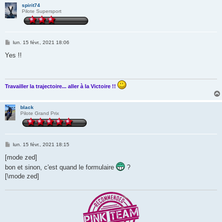
spirit74
Pilote Supersport
M
lun. 15 févr., 2021 18:06
e
s
Yes !!
s
a
g
e
Travailler la trajectoire... aller à la Victoire !!
black
Pilote Grand Prix
M
lun. 15 févr., 2021 18:15
e
s
[mode zed]
s
bon et sinon, c'est quand le formulaire
?
a
g
[\mode zed]
e