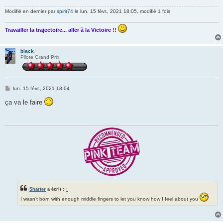
Modifié en dernier par
spirit74
le lun. 15 févr., 2021 18:05, modifié 1 fois.
Travailler la trajectoire... aller à la Victoire !!
black
Pilote Grand Prix
M
lun. 15 févr., 2021 18:04
e
s
ça va le faire
s
a
g
e
Sharter
a écrit :
↑
I wasn't born with enough middle fingers to let you know how I feel about you