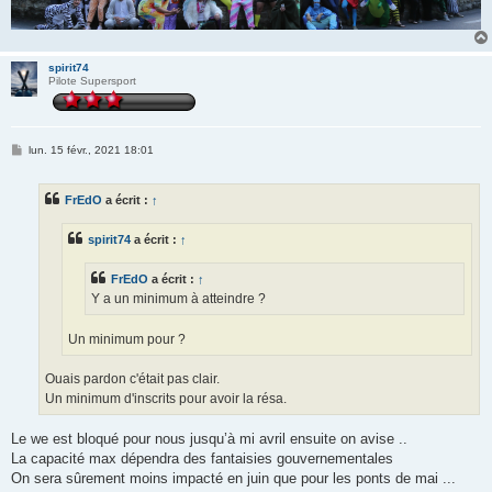
spirit74
Pilote Supersport
M
lun. 15 févr., 2021 18:01
e
s
s
FrEdO
a écrit :
↑
a
g
e
spirit74
a écrit :
↑
FrEdO
a écrit :
↑
Y a un minimum à atteindre ?
Un minimum pour ?
Ouais pardon c'était pas clair.
Un minimum d'inscrits pour avoir la résa.
Le we est bloqué pour nous jusqu’à mi avril ensuite on avise ..
La capacité max dépendra des fantaisies gouvernementales
On sera sûrement moins impacté en juin que pour les ponts de mai ...