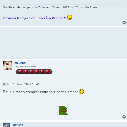
Modifié en dernier par
spirit74
le lun. 15 févr., 2021 14:52, modifié 1 fois.
Travailler la trajectoire... aller à la Victoire !!
meuhbat
Légende vivante
M
lun. 15 févr., 2021 13:41
e
s
Pour le rasso complet cette fois normalement
s
a
g
e
spirit74