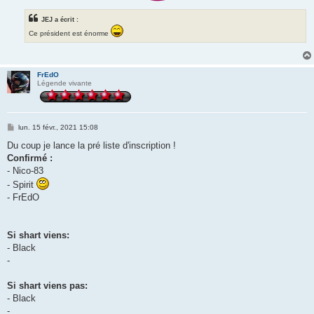
JEJ a écrit :
Ce président est énorme
FrEdO
Légende vivante
M
lun. 15 févr., 2021 15:08
e
s
Du coup je lance la pré liste d'inscription !
s
Confirmé :
a
g
- Nico-83
e
- Spirit
- FrEdO
Si shart viens:
- Black
-
Si shart viens pas:
- Black
-