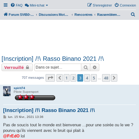
FAQ
Mini-tchat
S’enregistrer
Connexion
R
Forum SV650-SV1000
Discussions Motos & Motard(e)s
Rencontres
Rassemblements nationaux
e
c
h
e
r
[Inscription] /!\ Rasso Binano 2021 /!\
c
Rechercher
Recherche avancée
Verrouillé
h
e
Page
3
sur
48
1
2
3
4
5
48
Précédente
Suivante
707 messages
…
r
spirit74
Pilote Supersport
[Inscription] /!\ Rasso Binano 2021 /!\
M
lun. 15 févr., 2021 13:36
e
s
Pas de soucis tout le monde est bienvenue ...pour une soirée ou le we ?
s
pourvu qu’ils viennent avec le bruit qui plait à
a
g
@FrEdO
lol
e