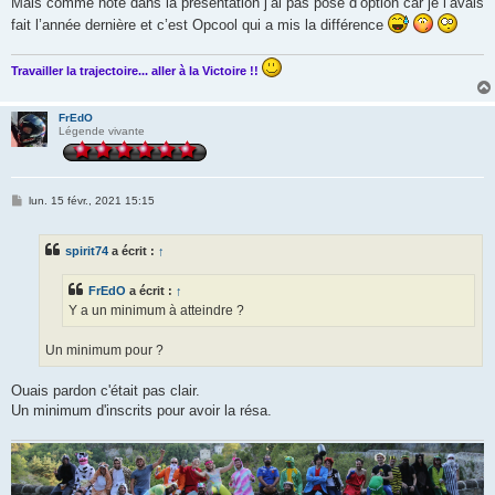
Mais comme noté dans la présentation j’ai pas posé d’option car je l’avais
a
g
fait l’année dernière et c’est Opcool qui a mis la différence
e
Travailler la trajectoire... aller à la Victoire !!
FrEdO
Légende vivante
M
lun. 15 févr., 2021 15:15
e
s
s
spirit74
a écrit :
↑
a
g
e
FrEdO
a écrit :
↑
Y a un minimum à atteindre ?
Un minimum pour ?
Ouais pardon c'était pas clair.
Un minimum d'inscrits pour avoir la résa.