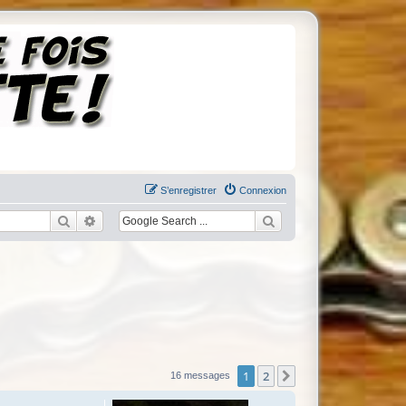
S’enregistrer
Connexion
Rechercher
Recherche avancée
1
2
Suivante
16 messages