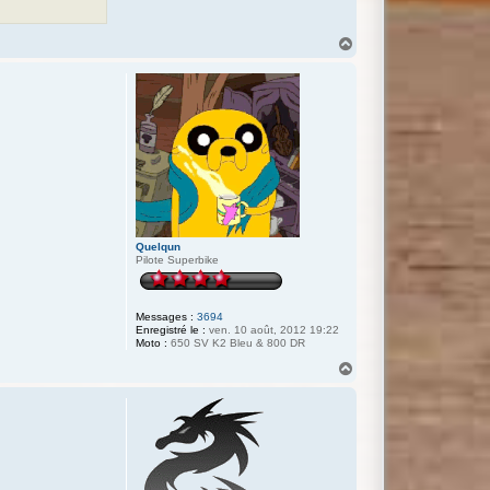
T
a
G
H
a
u
t
Quelqun
Pilote Superbike
Messages :
3694
Enregistré le :
ven. 10 août, 2012 19:22
Moto :
650 SV K2 Bleu & 800 DR
H
a
u
t