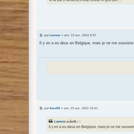
Te fie pas à Sentenza il roule comme un gros porc ...
M
par
Leenox
»
ven. 15 avr., 2022 8:57
e
s
Il y en a eu deux en Belgique, mais je ne me souviens 
s
a
g
e
M
par
Karo59
»
ven. 15 avr., 2022 16:41
e
s
s
Leenox
a écrit :
↑
a
g
Il y en a eu deux en Belgique, mais je ne me souvien
e