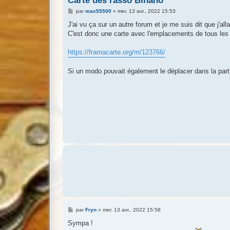
Carte des rasso Binano
M
par
max55500
»
mer. 13 avr., 2022 15:53
e
s
J'ai vu ça sur un autre forum et je me suis dit que j'allai
s
C'est donc une carte avec l'emplacements de tous les r
a
g
e
https://framacarte.org/m/123766/
Si un modo pouvait également le déplacer dans la par
M
par
Fryn
»
mer. 13 avr., 2022 15:58
e
s
Sympa !
s