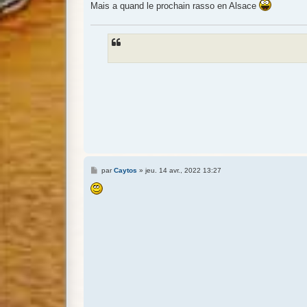
Mais a quand le prochain rasso en Alsace
a
g
e
M
par
Caytos
»
jeu. 14 avr., 2022 13:27
e
s
s
a
g
e