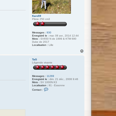
Karo59
Pilote 250 cm3
Messages :
930
Enregistré le :
mar. 08 avr., 2014 12:44
Moto :
SV650 N de 1999 & KTM 690
Duke de 2017
Localisation :
Lille
H
a
u
TaG
t
Légende vivante
Messages :
11269
Enregistré le :
dim. 21 déc., 2008 9:46
Moto :
SV 1000N K3
Localisation :
91 - Essonne
C
Contact :
o
n
t
a
c
t
e
r