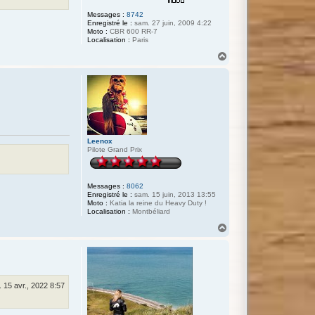
Messages :
8742
Enregistré le :
sam. 27 juin, 2009 4:22
Moto :
CBR 600 RR-7
Localisation :
Paris
H
a
u
t
Leenox
Pilote Grand Prix
Messages :
8062
Enregistré le :
sam. 15 juin, 2013 13:55
Moto :
Katia la reine du Heavy Duty !
Localisation :
Montbéliard
H
a
u
t
. 15 avr., 2022 8:57