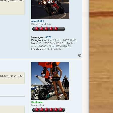
 14 avr., 2022 15:03
max55500
Pilote Grand Prix
Messages :
6878
Enregistré le :
lun. 22 oct., 2007 19:48
Moto :
Ex : 650 SVN K5 / Ex : Aprilia
tuono 1000R / Now : KTM 990 SM
Localisation :
54 Lunéville
H
a
u
t
13 avr., 2022 15:53
Sentenza
Modérateur