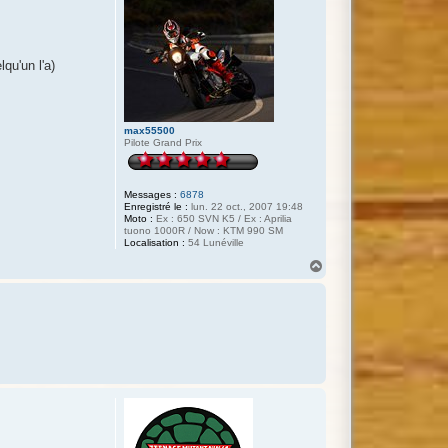
qu'un l'a)
max55500
Pilote Grand Prix
Messages :
6878
Enregistré le :
lun. 22 oct., 2007 19:48
Moto :
Ex : 650 SVN K5 / Ex : Aprilia
tuono 1000R / Now : KTM 990 SM
Localisation :
54 Lunéville
H
a
u
t