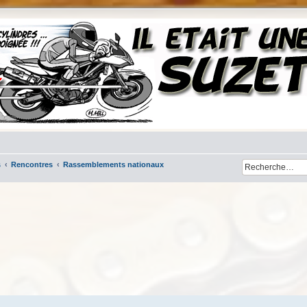
s
Rencontres
Rassemblements nationaux
her
cherche avancée