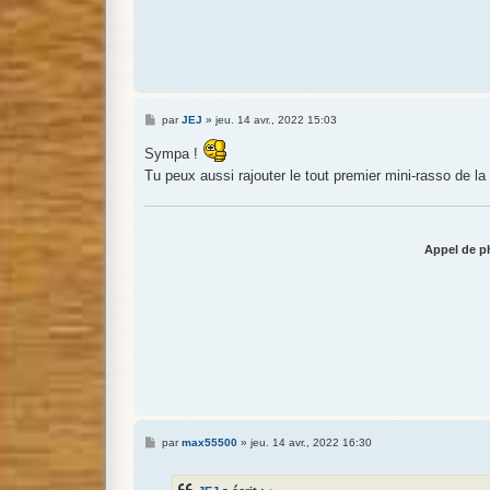
M
par
JEJ
»
jeu. 14 avr., 2022 15:03
e
s
Sympa !
s
a
Tu peux aussi rajouter le tout premier mini-rasso de la 
g
e
Appel de ph
M
par
max55500
»
jeu. 14 avr., 2022 16:30
e
s
s