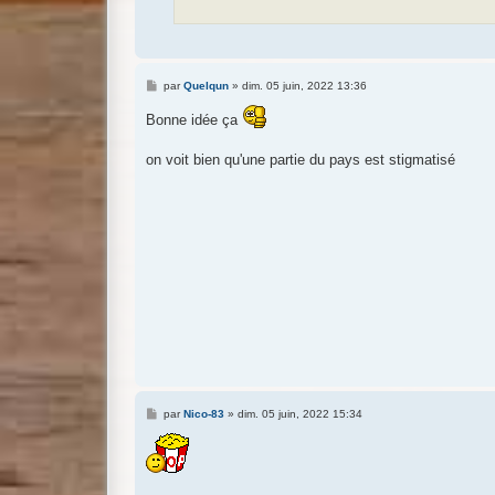
M
par
Quelqun
»
dim. 05 juin, 2022 13:36
e
s
Bonne idée ça
s
a
g
on voit bien qu'une partie du pays est stigmatisé
e
M
par
Nico-83
»
dim. 05 juin, 2022 15:34
e
s
s
a
g
e