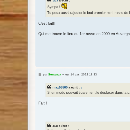
JEJ
a écrit :
↑
a
g
Sympa !
e
Tu peux aussi rajouter le tout premier mini-rasso de l
C'est fait!!
Qui me trouve le lieu du 1er rasso en 2009 en Auvergn
M
par
Sentenza
»
jeu. 14 avr., 2022 18:33
e
s
s
max55500
a écrit :
↑
a
g
Si un modo pouvait également le déplacer dans la p
e
Fait !
J&B a écrit :