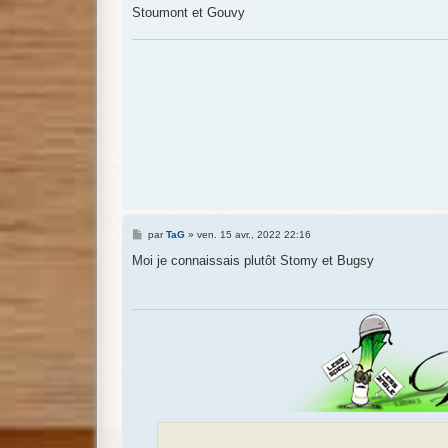
Stoumont et Gouvy
M
par
TaG
»
ven. 15 avr., 2022 22:16
e
s
Moi je connaissais plutôt Stomy et Bugsy
s
a
g
e