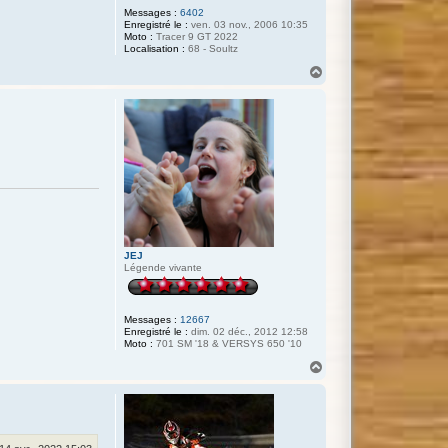
Messages :
6402
Enregistré le :
ven. 03 nov., 2006 10:35
Moto :
Tracer 9 GT 2022
Localisation :
68 - Soultz
H
a
u
t
JEJ
Légende vivante
Messages :
12667
Enregistré le :
dim. 02 déc., 2012 12:58
Moto :
701 SM '18 & VERSYS 650 '10
H
a
u
t