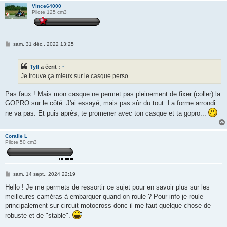
Vince64000
Pilote 125 cm3
M
sam. 31 déc., 2022 13:25
e
s
s
Tyll
a écrit :
↑
a
g
Je trouve ça mieux sur le casque perso
e
Pas faux ! Mais mon casque ne permet pas pleinement de fixer (coller) la
GOPRO sur le côté. J'ai essayé, mais pas sûr du tout. La forme arrondi
ne va pas. Et puis après, te promener avec ton casque et ta gopro...
Coralie L
Pilote 50 cm3
M
sam. 14 sept., 2024 22:19
e
s
Hello ! Je me permets de ressortir ce sujet pour en savoir plus sur les
s
meilleures caméras à embarquer quand on roule ? Pour info je roule
a
g
principalement sur circuit motocross donc il me faut quelque chose de
e
robuste et de "stable".