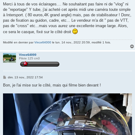
s
Merci à tous de vos éclairages.... Ne souhaitant pas faire ni de "vlog" ni
s
de "reportage" Y tube, j'ai acheté cet après midi une caméra toute simple
a
g
à Intersport. ( 80 euros,4K grand angle) mais, pas de stabilisateur ! Donc,
e
pas de fixation au guidon, cadre, etc... Le vendeur m'a dit " pas de VTT,
pas de "cross" etc...mais vous aurez une excellente image large. Alors,
ce sera le casque, fixé sur le côté droit
Modifié en dernier par
Vince64000
le lun. 14 nov., 2022 20:59, modifié 1 fois.
Vince64000
Pilote 125 cm3
M
dim. 13 nov., 2022 17:54
e
s
Bon, je l'ai mise sur le côté, mais qui filme bien devant !
s
a
g
e