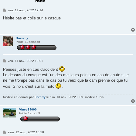
M
ven. 11 nov., 2022 12:14
e
s
Hésite pas et colle sur le casque
s
a
g
e
Bricomy
Pilote Supersport
M
ven. 11 nov., 2022 13:01
e
s
Penses juste en cas d'accident
s
Le dessus du casque est l'un des meilleurs points en cas de chute si je
a
g
ne me trompe pas dans le cas ou tu veux que la cam prenne ce que tu
e
vois. Sinon, c'est sur la moto
.
Modifié en dernier par
Bricomy
le dim. 13 nov., 2022 0:09, modifié 1 fois.
Vince64000
Pilote 125 cm3
M
sam. 12 nov., 2022 18:50
e