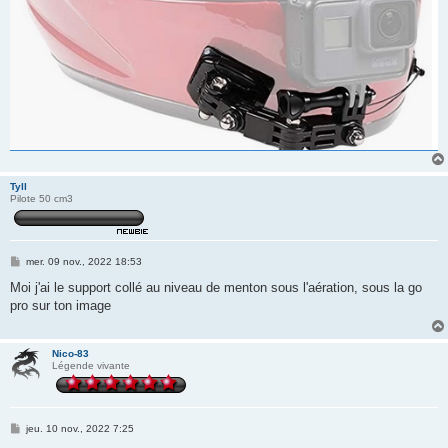
Tyll
Pilote 50 cm3
M
mer. 09 nov., 2022 18:53
e
s
Moi j'ai le support collé au niveau de menton sous l'aération, sous la go
s
pro sur ton image
a
g
e
Nico-83
Légende vivante
M
jeu. 10 nov., 2022 7:25
e