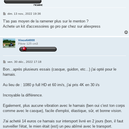
M
dim. 13 nov., 2022 19:36
e
s
T'as pas moyen de la ramener plus sur le menton ?
s
Achete un kit d'accessoires go pro par chez sur aliexpress
a
g
e
Vince64000
Pilote 125 cm3
M
ven. 30 déc., 2022 17:18
e
s
Bon...après plusieurs essais (casque, guidon, etc...) j'ai opté pour le
s
harnais.
a
g
e
Au lieu de : 1080 p full HD et 60 im/s, j'ai pris 4K en 30 i/s
Incroyable la différence.
Egalement, plus aucune vibration avec le harnais (ben oui c'est ton corps
comme avec le casque), facile d'emploi, élastique, sûr, et bonne vision.
J'ai acheté 14 euros ce harnais sur intersport livré en 2 jours (bon, il faut
surveiller l'état, le mien était (est) un peu abîmé avec le transport.