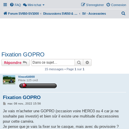
FAQ
Mini-tchat
S’enregistrer
Connexion
R
Forum SV650-SV1000
Discussions SV650 & SV1000 N/S
SV - Accessoires
e
c
h
e
r
Fixation GOPRO
c
Rechercher
Recherche avancée
Répondre
h
e
15 messages • Page
1
sur
1
r
Vince64000
Pilote 125 cm3
Fixation GOPRO
M
mar. 08 nov., 2022 15:56
e
s
Je vais m'acheter une GOPRO (occasion voire HERO3 ou 4 car je ne
s
souhaite pas investir) et bien sûr il existe une multitude d'accessoires
a
g
pour cette caméra.
e
Je pense que je vais la fixer sur le casque, mais avec du provisoire ?