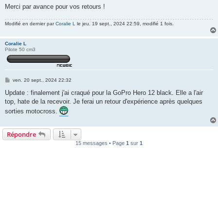
Merci par avance pour vos retours !
Modifié en dernier par
Coralie L
le jeu. 19 sept., 2024 22:59, modifié 1 fois.
Coralie L
Pilote 50 cm3
M
ven. 20 sept., 2024 22:32
e
s
Update : finalement j'ai craqué pour la GoPro Hero 12 black. Elle a l'air
s
top, hate de la recevoir. Je ferai un retour d'expérience après quelques
a
g
sorties motocross.
e
Répondre
15 messages • Page
1
sur
1