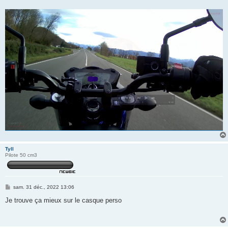
Tyll
Pilote 50 cm3
M
sam. 31 déc., 2022 13:06
e
s
Je trouve ça mieux sur le casque perso
s
a
g
e