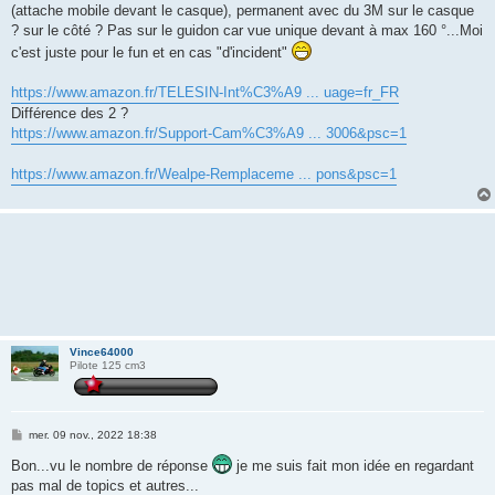
(attache mobile devant le casque), permanent avec du 3M sur le casque
? sur le côté ? Pas sur le guidon car vue unique devant à max 160 °...Moi
c'est juste pour le fun et en cas "d'incident"
https://www.amazon.fr/TELESIN-Int%C3%A9 ... uage=fr_FR
Différence des 2 ?
https://www.amazon.fr/Support-Cam%C3%A9 ... 3006&psc=1
https://www.amazon.fr/Wealpe-Remplaceme ... pons&psc=1
Vince64000
Pilote 125 cm3
M
mer. 09 nov., 2022 18:38
e
s
Bon...vu le nombre de réponse
je me suis fait mon idée en regardant
s
pas mal de topics et autres...
a