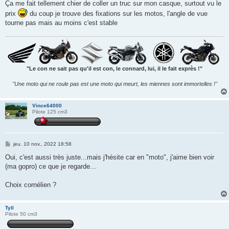
s
Ça me fait tellement chier de coller un truc sur mon casque, surtout vu le
s
prix
du coup je trouve des fixations sur les motos, l'angle de vue
a
g
tourne pas mais au moins c'est stable
e
"Le con ne sait pas qu'il est con, le connard, lui, il le fait exprès !"
"Une moto qui ne roule pas est une moto qui meurt, les miennes sont immortelles !"
Vince64000
Pilote 125 cm3
M
jeu. 10 nov., 2022 18:58
e
s
Oui, c'est aussi très juste...mais j'hésite car en "moto", j'aime bien voir
s
(ma gopro) ce que je regarde...
a
g
e
Choix cornélien ?
Tyll
Pilote 50 cm3