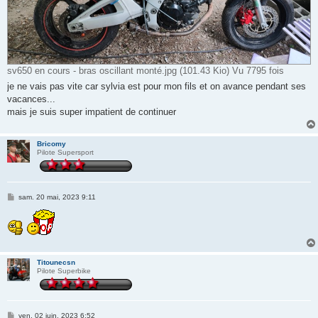
sv650 en cours - bras oscillant monté.jpg (101.43 Kio) Vu 7795 fois
je ne vais pas vite car sylvia est pour mon fils et on avance pendant ses
vacances...
mais je suis super impatient de continuer
Bricomy
Pilote Supersport
M
sam. 20 mai, 2023 9:11
e
s
s
a
g
e
Titounecsn
Pilote Superbike
M
ven. 02 juin, 2023 6:52