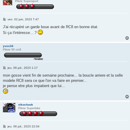
Pilote Supersport
M
ven. 02 juin, 2023 7:47
e
s
J'ai récupéré un garde boue avant de RC8 en bonne état.
s
Si ça t'intéresse....?
a
g
e
yves34
Pilote 50 cm3
M
jeu. 06 juil., 2023 1:17
e
s
mon gosse vient fin de semaine prochaine... la boucle arriere et la selle
s
modele RC8 sera ce que l'on va faire en premier...
a
g
je pense etre plus impatient que lui...
e
nikochook
Pilote Superbike
M
jeu. 06 juil., 2023 22:04
e