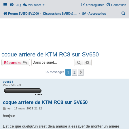
FAQ
Mini-tchat
S’enregistrer
Connexion
R
Forum SV650-SV1000
Discussions SV650 & SV1000 N/S
SV - Accessoires
e
c
h
e
r
coque arriere de KTM RC8 sur SV650
c
Rechercher
Recherche avancée
Répondre
h
e
1
2
Suivante
25 messages
r
yves34
Pilote 50 cm3
coque arriere de KTM RC8 sur SV650
M
ven. 17 mars, 2023 21:12
e
s
bonjour
s
a
g
Est ce que quelqu'un s'est déjà amusé à essayer de monter un arrière
e