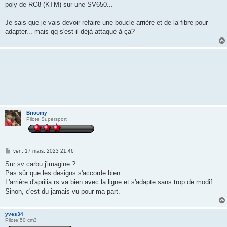
poly de RC8 (KTM) sur une SV650...
Je sais que je vais devoir refaire une boucle arrière et de la fibre pour
adapter... mais qq s'est il déjà attaqué à ça?
Bricomy
Pilote Supersport
M
ven. 17 mars, 2023 21:46
e
s
Sur sv carbu j'imagine ?
s
Pas sûr que les designs s'accorde bien.
a
g
L'arrière d'aprilia rs va bien avec la ligne et s'adapte sans trop de modif.
e
Sinon, c'est du jamais vu pour ma part.
yves34
Pilote 50 cm3