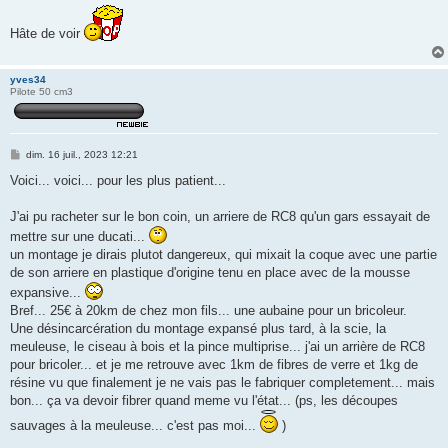
s
s
Hâte de voir
a
g
e
yves34
Pilote 50 cm3
M
dim. 16 juil., 2023 12:21
e
s
Voici... voici... pour les plus patient...
s
a
g
J'ai pu racheter sur le bon coin, un arriere de RC8 qu'un gars essayait de
e
mettre sur une ducati...
un montage je dirais plutot dangereux, qui mixait la coque avec une partie
de son arriere en plastique d'origine tenu en place avec de la mousse
expansive...
Bref... 25€ à 20km de chez mon fils... une aubaine pour un bricoleur.
Une désincarcération du montage expansé plus tard, à la scie, la
meuleuse, le ciseau à bois et la pince multiprise... j'ai un arrière de RC8
pour bricoler... et je me retrouve avec 1km de fibres de verre et 1kg de
résine vu que finalement je ne vais pas le fabriquer completement... mais
bon... ça va devoir fibrer quand meme vu l'état... (ps, les découpes
sauvages à la meuleuse... c'est pas moi...
)