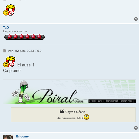
e
s
s
a
g
e
TaG
Légende vivante
M
ven. 02 juin, 2023 7:10
e
s
s
ici aussi !
a
g
Ça promet
e
Caytos a écrit :
Je t'aiiiiiiiiiime TAG
Bricomy