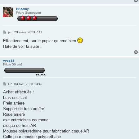
Bricomy
Pilote Supersport
M
jeu. 23 mars, 2023 7:11
e
s
Effectivement, sur le papier ça rend bien
s
Hâte de voir la suite !
a
g
e
yves34
Pilote 50 cm3
M
lun. 03 avr., 2023 13:49
e
s
Achat effectués :
s
bras oscillant
a
g
Frein arrière
e
Support de frein arrière
Roue arrière
axe entretoises couronne
disque de frein AR
Mousse polyuréthane pour fabrication coque AR
Colle pour mousse polyuréthane