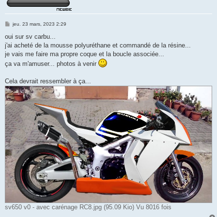
M
jeu. 23 mars, 2023 2:29
e
s
oui sur sv carbu...
s
j'ai acheté de la mousse polyuréthane et commandé de la résine...
a
g
je vais me faire ma propre coque et la boucle associée...
e
ça va m'amuser... photos à venir
Cela devrait ressembler à ça...
sv650 v0 - avec carénage RC8.jpg (95.09 Kio) Vu 8016 fois