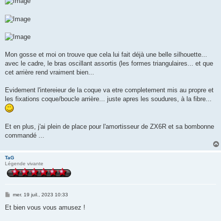
Mon gosse et moi on trouve que cela lui fait déjà une belle silhouette...
avec le cadre, le bras oscillant assortis (les formes triangulaires... et que
cet arrière rend vraiment bien...
Evidement l'intereieur de la coque va etre completement mis au propre et
les fixations coque/boucle arrière... juste apres les soudures, à la fibre...
Et en plus, j'ai plein de place pour l'amortisseur de ZX6R et sa bombonne
commandé ...
TaG
Légende vivante
M
mer. 19 juil., 2023 10:33
e
s
Et bien vous vous amusez !
s
a