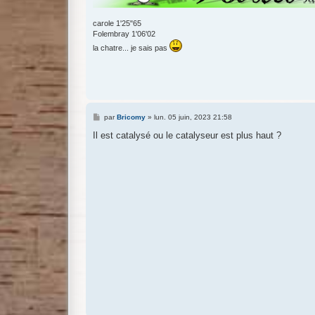
carole 1'25"65
Folembray 1'06'02
la chatre... je sais pas
M
par
Bricomy
»
lun. 05 juin, 2023 21:58
e
s
Il est catalysé ou le catalyseur est plus haut ?
s
a
g
e