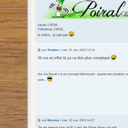
carole 1'25"65
Folembray 1'06'02
la chatre... je sais pas
M
par
Teutates
»
mer. 31 mai, 2023 13:14
e
s
Ah oui en effet là ça va être plus compliqué
s
a
g
e
Sur ma Ducat' y'a un concept intéressant : quand mes boulons se 
sont...
M
par
Bricomy
»
mer. 31 mai, 2023 14:27
e
s
Je ne pense pas qu'il y est de laine dans ce pot.