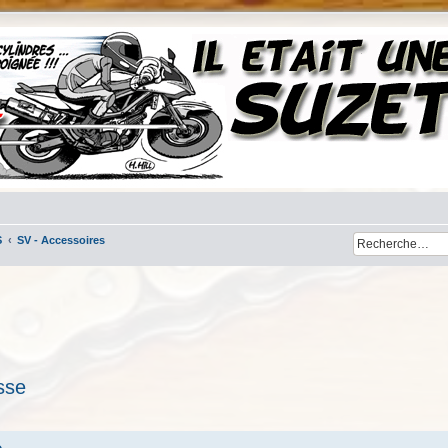
S
SV - Accessoires
sse
her
cherche avancée