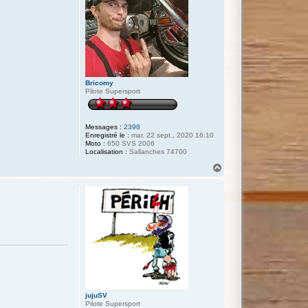
Bricomy
Pilote Supersport
Messages :
2398
Enregistré le :
mar. 22 sept., 2020 16:10
Moto :
650 SVS 2006
Localisation :
Sallanches 74700
H
a
u
t
jujuSV
Pilote Supersport