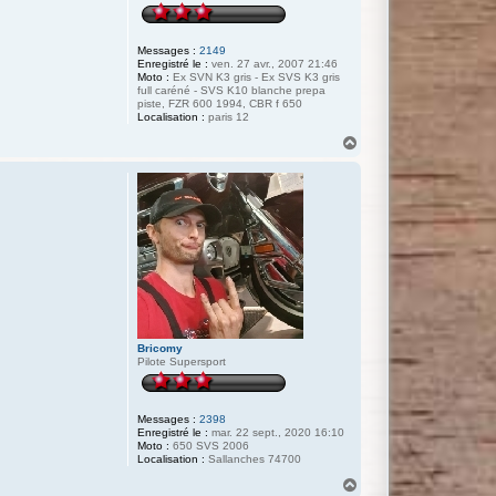
Messages :
2149
Enregistré le :
ven. 27 avr., 2007 21:46
Moto :
Ex SVN K3 gris - Ex SVS K3 gris
full caréné - SVS K10 blanche prepa
piste, FZR 600 1994, CBR f 650
Localisation :
paris 12
H
a
u
t
Bricomy
Pilote Supersport
Messages :
2398
Enregistré le :
mar. 22 sept., 2020 16:10
Moto :
650 SVS 2006
Localisation :
Sallanches 74700
H