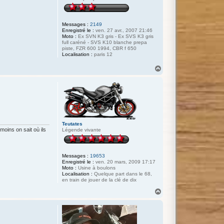
Messages :
2149
Enregistré le :
ven. 27 avr., 2007 21:46
Moto :
Ex SVN K3 gris - Ex SVS K3 gris
full caréné - SVS K10 blanche prepa
piste, FZR 600 1994, CBR f 650
Localisation :
paris 12
H
a
u
t
Teutates
oins on sait où ils
Légende vivante
Messages :
19653
Enregistré le :
ven. 20 mars, 2009 17:17
Moto :
Usine à boulons
Localisation :
Quelque part dans le 68,
en train de jouer de la clé de dix
H
a
u
t