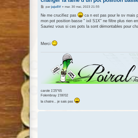
changer la laine d un pot position bass
M
par
jujuSV
»
mar. 30 mai, 2023 21:55
e
s
Ne me crucifiez pas
ca n est pas pour le sv mais 
s
mon pot position basse " ixil S1X" ne filtre plus rien 
a
g
Sauriez vous si ces pots la sont démontables pour cha
e
Merci
carole 1'25"65
Folembray 1'06'02
la chatre... je sais pas