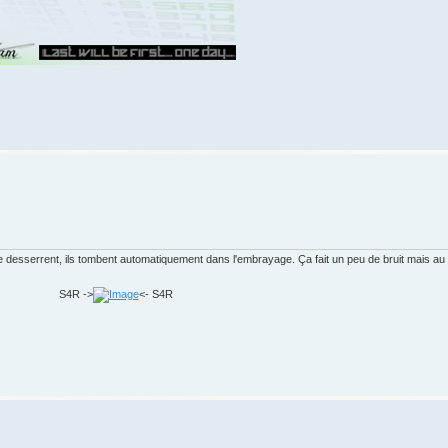
desserrent, ils tombent automatiquement dans l'embrayage. Ça fait un peu de bruit mais au m
S4R ->
<- S4R