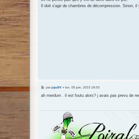
s
Il doit s'agir de chambres de décompression. Sinon, il y
a
g
e
M
par
jujuSV
»
lun. 05 juin, 2023 18:03
e
s
ah merdum . il est foutu alors? j avais pas prevu de re
s
a
g
e