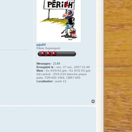
jujuSV
Pilote Supersport
Messages :
2149
Enregistré le :
ven. 27 avr., 2007 21:46
Moto :
Ex SVN K3 gris - Ex SVS K3 gris
full caréné - SVS K10 blanche prepa
piste, FZR 600 1994, CBR f 650
Localisation :
paris 12
H
a
u
t