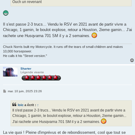
g
Ouch un revenant
e
Il s'est passe 2-3 trucs... Vendu le RSV en 2021 avant de partir vivre a
Chicago, 1 gamin, le boulot explose, retour a Houston, 2ieme gamin... J'ai
rachete une Husqvarna 701 SM il y a 2 semaines.
Chuck Norris built my Motorcycle. It runs off the tears of small children and makes
10,000 horsepower.
He calls it his "Street version."
Sharter
Légende vivante
M
mar. 10 juin, 2025 23:26
e
s
s
loic
a écrit :
↑
a
g
Il s'est passe 2-3 trucs... Vendu le RSV en 2021 avant de partir vivre a
e
Chicago, 1 gamin, le boulot explose, retour a Houston, 2ieme gamin...
J'ai rachete une Husqvarna 701 SM il y a 2 semaines.
La vie quoi ! Pleine d'imprévus et de rebondissement, cool que tout se