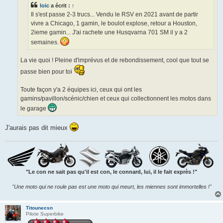
e
loic
a écrit :
↑
Il s'est passe 2-3 trucs... Vendu le RSV en 2021 avant de partir
vivre a Chicago, 1 gamin, le boulot explose, retour a Houston,
2ieme gamin... J'ai rachete une Husqvarna 701 SM il y a 2
semaines.
La vie quoi ! Pleine d'imprévus et de rebondissement, cool que tout se
passe bien pour toi
Toute façon y'a 2 équipes ici, ceux qui ont les
gamins/pavillon/scénic/chien et ceux qui collectionnent les motos dans
le garage
J'aurais pas dit mieux
"Le con ne sait pas qu'il est con, le connard, lui, il le fait exprès !"
"Une moto qui ne roule pas est une moto qui meurt, les miennes sont immortelles !"
Titounecsn
Pilote Superbike