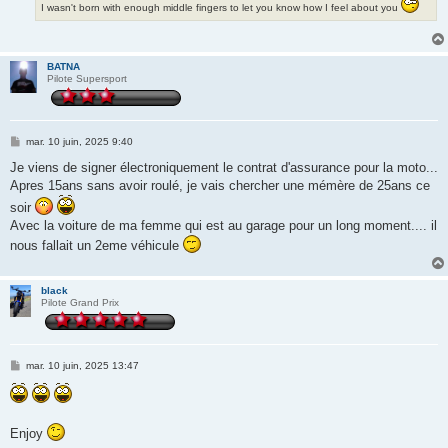
I wasn't born with enough middle fingers to let you know how I feel about you
BATNA
Pilote Supersport
M
mar. 10 juin, 2025 9:40
e
s
Je viens de signer électroniquement le contrat d'assurance pour la moto...
s
Apres 15ans sans avoir roulé, je vais chercher une mémère de 25ans ce
a
g
soir
e
Avec la voiture de ma femme qui est au garage pour un long moment.... il
nous fallait un 2eme véhicule
black
Pilote Grand Prix
M
mar. 10 juin, 2025 13:47
e
s
s
a
g
Enjoy
e