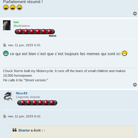
s
Parfaitement résumé !
s
a
g
e
loic
Modérateur
M
mer. 11 juin, 2025 0:31
e
s
ce qui est bien c’est que c’est toujours les memes qui sont ici
s
a
g
e
Chuck Norris built my Motorcycle. It runs off the tears of small children and makes
10,000 horsepower.
He calls it his "Street version."
Nico-83
Légende vivante
M
mer. 11 juin, 2025 6:41
e
s
s
Sharter
a écrit :
↑
a
g