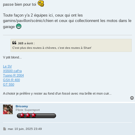
passe bien pour toi
Toute façon y'a 2 équipes ici, ceux qui ont les
gamins/pavillon/scénic/chien et ceux qui collectionnent les motos dans le
garage
J&B a écrit :
C'est plus des routes à chèvres, c'est des routes à Shart'
V ptit blond...
Le SV
XS500 caf'ra
Tuono R 2004
GSX-R 400
GT 550
A choisir je préfère y rester au fond d'un fossé avec ma brêle et mon cuir...
Bricomy
Pilote Supersport
M
mar. 10 juin, 2025 23:49
e