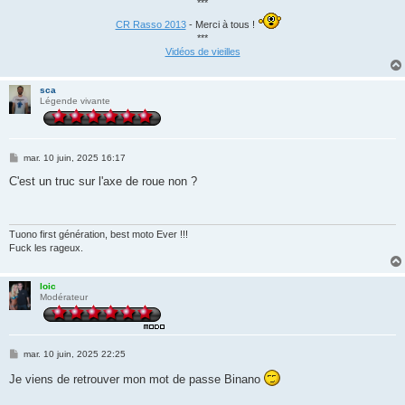
***
CR Rasso 2013
- Merci à tous !
***
Vidéos de vieilles
sca
Légende vivante
M
mar. 10 juin, 2025 16:17
e
s
C'est un truc sur l'axe de roue non ?
s
a
g
e
Tuono first génération, best moto Ever !!!
Fuck les rageux.
loic
Modérateur
M
mar. 10 juin, 2025 22:25
e
s
Je viens de retrouver mon mot de passe Binano
s
a