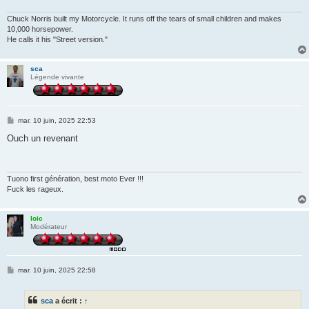
g
e
Chuck Norris built my Motorcycle. It runs off the tears of small children and makes
10,000 horsepower.
He calls it his "Street version."
sca
Légende vivante
M
mar. 10 juin, 2025 22:53
e
s
Ouch un revenant
s
a
g
e
Tuono first génération, best moto Ever !!!
Fuck les rageux.
loic
Modérateur
M
mar. 10 juin, 2025 22:58
e
s
s
sca
a écrit :
↑
a