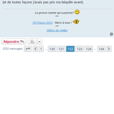
(et de toutes façons j'avais pas pris ma béquille avant).
La grosse mamie qui surprend !
***
CR Rasso 2013
- Merci à tous !
***
Vidéos de vieilles
Répondre
Page
122
sur
144
1
120
121
122
123
124
144
Précédente
S
2151 messages
…
…