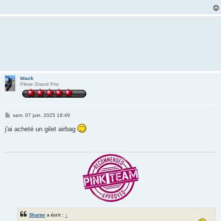
g
e
black
Pilote Grand Prix
M
sam. 07 juin, 2025 18:49
e
s
j'ai acheté un gilet airbag
s
a
g
e
Sharter
a écrit :
↑