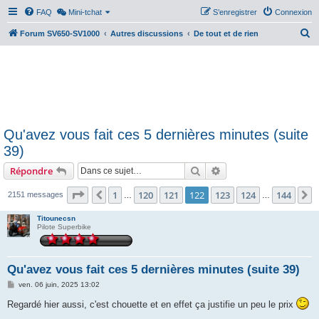
FAQ
Mini-tchat
S’enregistrer
Connexion
R
Forum SV650-SV1000
Autres discussions
De tout et de rien
e
c
h
e
r
Qu'avez vous fait ces 5 dernières minutes (suite
c
39)
h
Rechercher
Recherche avancée
Répondre
e
r
Page
122
sur
144
1
120
121
122
123
124
144
Précédente
S
2151 messages
…
…
Titounecsn
Pilote Superbike
Qu'avez vous fait ces 5 dernières minutes (suite 39)
M
ven. 06 juin, 2025 13:02
e
s
Regardé hier aussi, c'est chouette et en effet ça justifie un peu le prix
s
a