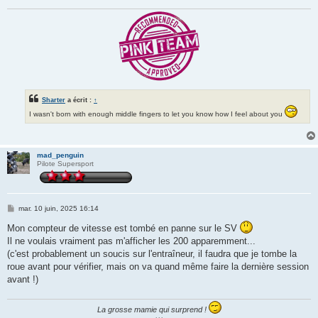
Sharter
a écrit :
↑
I wasn't born with enough middle fingers to let you know how I feel about you
mad_penguin
Pilote Supersport
M
mar. 10 juin, 2025 16:14
e
s
Mon compteur de vitesse est tombé en panne sur le SV
s
Il ne voulais vraiment pas m'afficher les 200 apparemment...
a
g
(c'est probablement un soucis sur l'entraîneur, il faudra que je tombe la
e
roue avant pour vérifier, mais on va quand même faire la dernière session
avant !)
La grosse mamie qui surprend !