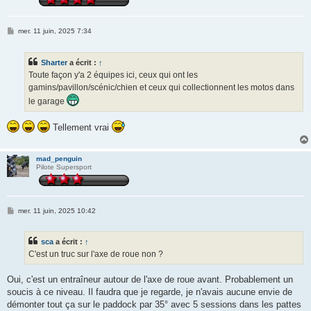
M
mer. 11 juin, 2025 7:34
e
s
s
Sharter
a écrit :
↑
a
g
Toute façon y'a 2 équipes ici, ceux qui ont les
e
gamins/pavillon/scénic/chien et ceux qui collectionnent les motos dans
le garage
Tellement vrai
mad_penguin
Pilote Supersport
M
mer. 11 juin, 2025 10:42
e
s
s
sca
a écrit :
↑
a
g
C'est un truc sur l'axe de roue non ?
e
Oui, c'est un entraîneur autour de l'axe de roue avant. Probablement un
soucis à ce niveau. Il faudra que je regarde, je n'avais aucune envie de
démonter tout ça sur le paddock par 35° avec 5 sessions dans les pattes