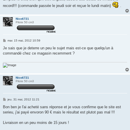
e
record!!! (commande passée le jeudi soir et reçue le lundi matin)
.
Nico6721
Pilote 50 cm3
M
mar. 15 mai, 2012 10:59
e
s
Je sais que je deterre un peu le sujet mais est-ce que quelqu'un à
s
commandé chez ce magasin recemment ?
a
g
e
Nico6721
Pilote 50 cm3
M
jeu. 31 mai, 2012 11:21
e
s
Bon ben je l'ai acheté sans réponse et je vous confirme que le site est
s
serieu, j'ai payé envoron 90 € mais le résultat est plutot pas mal !!!
a
g
e
Livraison en un peu moins de 15 jours !