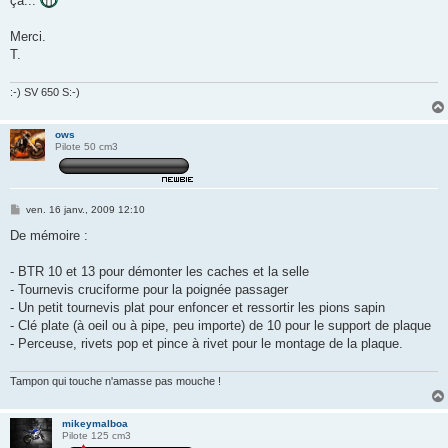
ça...
Merci.
T.
:-) SV 650 S:-)
ows
Pilote 50 cm3
M
ven. 16 janv., 2009 12:10
e
s
De mémoire :
s
a
g
- BTR 10 et 13 pour démonter les caches et la selle
e
- Tournevis cruciforme pour la poignée passager
- Un petit tournevis plat pour enfoncer et ressortir les pions sapin
- Clé plate (à oeil ou à pipe, peu importe) de 10 pour le support de plaque
- Perceuse, rivets pop et pince à rivet pour le montage de la plaque.
Tampon qui touche n'amasse pas mouche !
mikeymalboa
Pilote 125 cm3