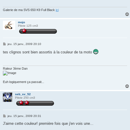
g
e
Galerie de ma SVS 650 K9 Full Black
ici
mojo
Pilote 125 cm3
M
jeu. 15 janv., 2009 20:10
e
s
tes clignos sont bien assortis à la couleur de ta moto
s
a
g
e
Raleur 3ème Dan
Euh logiquement ça passait...
seb_sv_52
Pilote 250 cm3
M
jeu. 15 janv., 2009 20:31
e
s
J'aime cette couleur! première fois que j'en vois une...
s
a