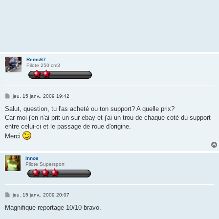
Rems67
Pilote 250 cm3
M
jeu. 15 janv., 2009 19:42
e
s
Salut, question, tu l'as acheté ou ton support? A quelle prix?
s
Car moi j'en n'ai prit un sur ebay et j'ai un trou de chaque coté du support
a
g
entre celui-ci et le passage de roue d'origine.
e
Merci
Innos
Pilote Supersport
M
jeu. 15 janv., 2009 20:07
e
s
Magnifique reportage 10/10 bravo.
s
a