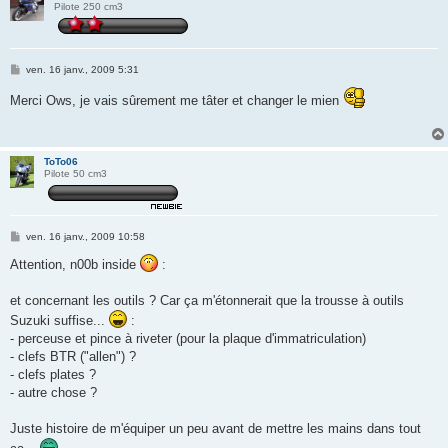
Pilote 250 cm3
M
ven. 16 janv., 2009 5:31
e
s
Merci Ows, je vais sûrement me tâter et changer le mien
s
a
g
e
ToTo06
Pilote 50 cm3
M
ven. 16 janv., 2009 10:58
e
s
Attention, n00b inside
:
s
a
g
et concernant les outils ? Car ça m'étonnerait que la trousse à outils
e
Suzuki suffise...
:
- perceuse et pince à riveter (pour la plaque d'immatriculation)
- clefs BTR ("allen") ?
- clefs plates ?
- autre chose ?
Juste histoire de m'équiper un peu avant de mettre les mains dans tout