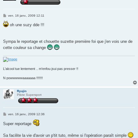
M
ven. 16 janv., 2009 12:11
e
s
oh une suzy dde !!!
s
a
g
e
Sympa le reportage et chouette suzette première foi que j'en vois une de
cette couleur sa change
L'alcool tue lentement .. m'enfou jsui pas presser !!
N powwwwwaaaaaaa !!!!!!!
Ryujin
Pilote Supersport
M
ven. 16 janv., 2009 12:36
e
s
Super reportage
s
a
g
Sa facilite la vie d'avoir un p'tit tuto, même si l'opération paraît simple
e