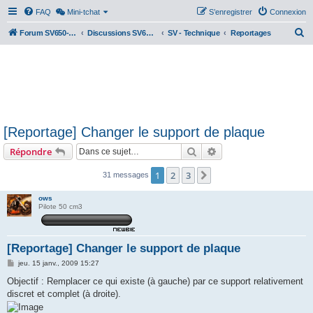
FAQ
Mini-tchat
S’enregistrer
Connexion
R
Forum SV650-SV1000
Discussions SV650 & SV1000 N/S
SV - Technique
Reportages
e
c
h
e
r
[Reportage] Changer le support de plaque
c
Rechercher
Recherche avancée
Répondre
h
e
1
2
3
Suivante
31 messages
r
ows
Pilote 50 cm3
[Reportage] Changer le support de plaque
M
jeu. 15 janv., 2009 15:27
e
s
Objectif : Remplacer ce qui existe (à gauche) par ce support relativement
s
discret et complet (à droite).
a
g
e