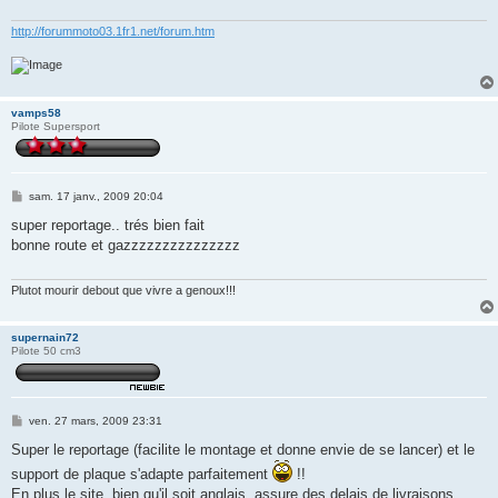
http://forummoto03.1fr1.net/forum.htm
vamps58
Pilote Supersport
M
sam. 17 janv., 2009 20:04
e
s
super reportage.. trés bien fait
s
bonne route et gazzzzzzzzzzzzzzz
a
g
e
Plutot mourir debout que vivre a genoux!!!
supernain72
Pilote 50 cm3
M
ven. 27 mars, 2009 23:31
e
s
Super le reportage (facilite le montage et donne envie de se lancer) et le
s
support de plaque s'adapte parfaitement
!!
a
g
En plus le site, bien qu'il soit anglais, assure des delais de livraisons