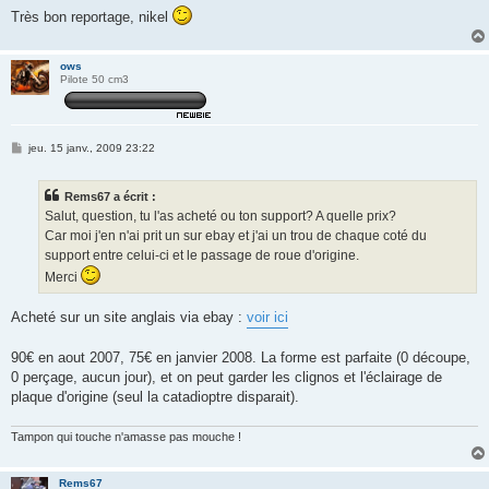
g
Très bon reportage, nikel
e
ows
Pilote 50 cm3
M
jeu. 15 janv., 2009 23:22
e
s
s
Rems67 a écrit :
a
g
Salut, question, tu l'as acheté ou ton support? A quelle prix?
e
Car moi j'en n'ai prit un sur ebay et j'ai un trou de chaque coté du
support entre celui-ci et le passage de roue d'origine.
Merci
Acheté sur un site anglais via ebay :
voir ici
90€ en aout 2007, 75€ en janvier 2008. La forme est parfaite (0 découpe,
0 perçage, aucun jour), et on peut garder les clignos et l'éclairage de
plaque d'origine (seul la catadioptre disparait).
Tampon qui touche n'amasse pas mouche !
Rems67