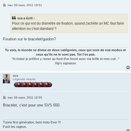
M
mer. 09 mars, 2011 19:51
e
s
s
sca a écrit :
a
g
Pour ce qui est du diamètre de fixation, quand j'achète un MC faut faire
e
attention ou c'est standard ?
Fixation sur le bracelet/guidon?
Tu vois, le monde se divise en deux catégories, ceux qui sont de vrai modos et
ceux qu'ils ne le sont pas. Toi t'es pas.
"A choisir je préfère y rester au fond d'un fossé avec ma brêle et mon cuir..."
Kip's signature
sca
Légende vivante
M
mer. 09 mars, 2011 19:55
e
s
Bracelet, c'est pour une SVS 650.
s
a
g
e
Tuono first génération, best moto Ever !!!
Fuck les rageux.