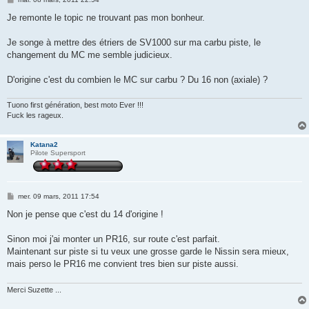
e
s
Je remonte le topic ne trouvant pas mon bonheur.
s
a
g
Je songe à mettre des étriers de SV1000 sur ma carbu piste, le
e
changement du MC me semble judicieux.
D'origine c'est du combien le MC sur carbu ? Du 16 non (axiale) ?
Tuono first génération, best moto Ever !!!
Fuck les rageux.
Katana2
Pilote Supersport
M
mer. 09 mars, 2011 17:54
e
s
Non je pense que c'est du 14 d'origine !
s
a
g
Sinon moi j'ai monter un PR16, sur route c'est parfait.
e
Maintenant sur piste si tu veux une grosse garde le Nissin sera mieux,
mais perso le PR16 me convient tres bien sur piste aussi.
Merci Suzette ...