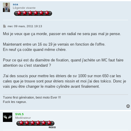
sca
Légende vivante
M
mer. 09 mars, 2011 19:13
e
s
Moi je veux que ça morde, passer en radial ne sera pas mal je pense.
s
a
g
Maintenant entre un 16 ou 19 je verrais en fonction de l'offre.
e
En neuf ça coûte quand même chère.
Pour ce qui est du diamètre de fixation, quand j'achète un MC faut faire
attention ou c'est standard ?
J'ai des soucis pour mettre les étriers de sv 1000 sur mon 650 car les
cales que je trouve sont pour étriers nissin et moi j'ai des tokico. Donc je
vais peu être changer le maitre cylindre avant finalement.
Tuono first génération, best moto Ever !!!
Fuck les rageux.
SV6.5
Modérateur