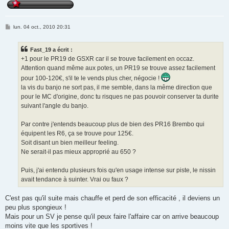
M
lun. 04 oct., 2010 20:31
e
s
s
Fast_19 a écrit :
a
g
+1 pour le PR19 de GSXR car il se trouve facilement en occaz.
e
Attention quand même aux potes, un PR19 se trouve assez facilement
pour 100-120€, s'il te le vends plus cher, négocie !
la vis du banjo ne sort pas, il me semble, dans la même direction que
pour le MC d'origine, donc tu risques ne pas pouvoir conserver ta durite
suivant l'angle du banjo.
Par contre j'entends beaucoup plus de bien des PR16 Brembo qui
équipent les R6, ça se trouve pour 125€.
Soit disant un bien meilleur feeling.
Ne serait-il pas mieux approprié au 650 ?
Puis, j'ai entendu plusieurs fois qu'en usage intense sur piste, le nissin
avait tendance à suinter. Vrai ou faux ?
C'est pas qu'il suite mais chauffe et perd de son efficacité , il deviens un
peu plus spongieux !
Mais pour un SV je pense qu'il peux faire l'affaire car on arrive beaucoup
moins vite que les sportives !