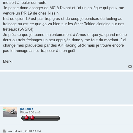
me sert à rouler sur route.
Je pense donc changer de MC à l'avant et j'ai un collègue qui peux me
vendre un PR 19 de chez Nissin.
Est ce qu'un 19 est pas trop gros et du coup je pendrais du feeling au
freinage ou est-ce que ça va bien sur les étrier Tokico d'origine sur nos
tréteaux (SVSK4)
Je précise que je tourne majoritairement à Arnos et que ya quand même
deux ou trois freinages un peu appuyés donc y me faut du mordant. J'ai
changé mes plaquettes par des AP Racing SRR mais je trouve encore
pas le freinage assez trappeur à mon goût
Merki
jacksnet
Pilote 250 cm3
M
lun. 04 oct., 2010 14:34