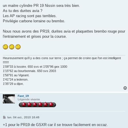
e
s
un maitre cylindre PR 19 Nissin sera très bien.
s
As tu des durites avia ?
a
g
Les AP racing sont pas terribles.
e
Privilégie carbone lorraine ou brembo.
Nous nous avons des PR19, durites avia et plaquettes brembo rouge pour
l'entrainement et grises pour la course.
Heureusement qu'il y a des cons sur terre ; ça permet de croire que l'on est intelligent
!!!!!!!
1'08''33 à Issoire. 650 svs et 1'05"96 gex 1000
1'15"62 au bourbonnais. 650 svs 2003
1'56"91 au Vigeant.
1'41''24 a ledenon.
1'35''29 a dijon.
Fast_19
Légende vivante
M
lun. 04 oct., 2010 16:46
e
s
+1 pour le PR19 de GSXR car il se trouve facilement en occaz.
s