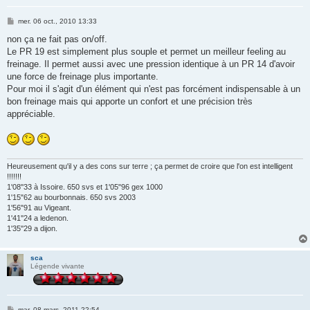
M
mer. 06 oct., 2010 13:33
e
s
non ça ne fait pas on/off.
s
Le PR 19 est simplement plus souple et permet un meilleur feeling au
a
g
freinage. Il permet aussi avec une pression identique à un PR 14 d'avoir
e
une force de freinage plus importante.
Pour moi il s'agit d'un élément qui n'est pas forcément indispensable à un
bon freinage mais qui apporte un confort et une précision très
appréciable.
Heureusement qu'il y a des cons sur terre ; ça permet de croire que l'on est intelligent
!!!!!!!
1'08''33 à Issoire. 650 svs et 1'05"96 gex 1000
1'15"62 au bourbonnais. 650 svs 2003
1'56"91 au Vigeant.
1'41''24 a ledenon.
1'35''29 a dijon.
sca
Légende vivante
M
mar. 08 mars, 2011 22:54