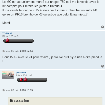
Le MC est actuellement monté sur un gex 750 et il me le vends avec le
a
g
kit complet pour refaire les joints à l'intérieur.
e
Il me vends le tout pour 150€ alors vaut il mieux chercher un autre MC
genre un PR16 brembo de R6 ou est-ce que celui là ira mieux?
Merci
TOTO #71
Pilote 125 cm3
M
mar. 05 oct., 2010 17:14
e
s
Pour 150 € avec le kit pour refaire , je trouve qu'il n'y a rien à dire prend le
s
!
a
g
e
jacksnet
Pilote 250 cm3
M
mar. 05 oct., 2010 18:35
e
s
s
SV6.5 a écrit :
a
g