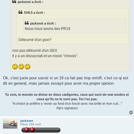
jacksnet a écrit :
a
g
e
SV6.5 a écrit :
jacksnet a écrit :
Nous nous avons des PR19
Détourné d'un gsxr?
non pas détourné d'un GEX
Il y a un discacciati et un nissin ''chinois''.
Ok, c'est juste pour savoir si un 19 ca fait pas trop on/off, c'est ce qi est
dit en general, mais jamais essayé pour avoir ma propre opinion.
Tu vois, le monde se divise en deux catégories, ceux qui sont de vrai modos et
ceux qu'ils ne le sont pas. Toi t'es pas.
"A choisir je préfère y rester au fond d'un fossé avec ma brêle et mon cuir..."
Kip's signature
jacksnet
Pilote 250 cm3