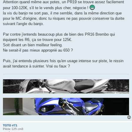
Attention quand même aux potes, un PR19 se trouve assez facilement
a
g
pour 100-120€, s'il te le vends plus cher, négocie !
e
la vis du banjo ne sort pas, il me semble, dans la même direction que
pour le MC d'origine, donc tu risques ne pas pouvoir conserver ta durite
suivant l'angle du banjo.
Par contre j'entends beaucoup plus de bien des PR16 Brembo qui
équipent les R6, ça se trouve pour 125€.
Soit disant un bien meilleur feeling.
Ne serait-il pas mieux approprié au 650 ?
Puis, j'ai entendu plusieurs fois qu'en usage intense sur piste, le nissin
avait tendance à suinter. Vrai ou faux ?
TOTO #71
Pilote 125 cm3