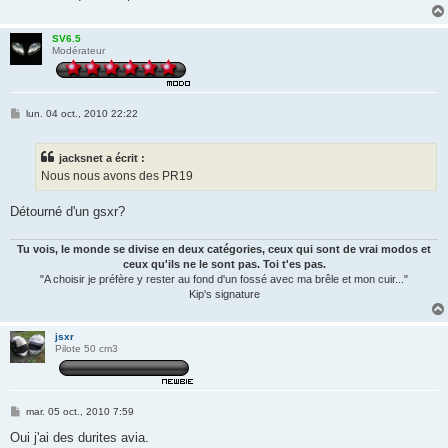
SV6.5
Modérateur
M
lun. 04 oct., 2010 22:22
e
s
s
jacksnet a écrit :
a
g
Nous nous avons des PR19
e
Détourné d'un gsxr?
Tu vois, le monde se divise en deux catégories, ceux qui sont de vrai modos et
ceux qu'ils ne le sont pas. Toi t'es pas.
"A choisir je préfère y rester au fond d'un fossé avec ma brêle et mon cuir..."
Kip's signature
jsxr
Pilote 50 cm3
M
mar. 05 oct., 2010 7:59
e
s
Oui j'ai des durites avia.
s