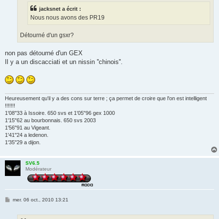
e
jacksnet a écrit :
Nous nous avons des PR19
Détourné d'un gsxr?
non pas détourné d'un GEX
Il y a un discacciati et un nissin ''chinois''.
Heureusement qu'il y a des cons sur terre ; ça permet de croire que l'on est intelligent
!!!!!!!
1'08''33 à Issoire. 650 svs et 1'05"96 gex 1000
1'15"62 au bourbonnais. 650 svs 2003
1'56"91 au Vigeant.
1'41''24 a ledenon.
1'35''29 a dijon.
SV6.5
Modérateur
M
mer. 06 oct., 2010 13:21
e
s
s