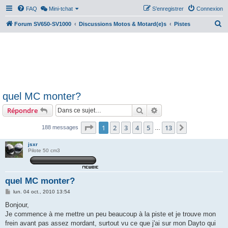
FAQ
Mini-tchat
S’enregistrer
Connexion
R
Forum SV650-SV1000
Discussions Motos & Motard(e)s
Pistes
e
c
h
e
r
quel MC monter?
c
Rechercher
Recherche avancée
Répondre
h
e
Page
1
sur
13
1
2
3
4
5
13
Suivante
188 messages
…
r
jsxr
Pilote 50 cm3
quel MC monter?
M
lun. 04 oct., 2010 13:54
e
s
Bonjour,
s
Je commence à me mettre un peu beaucoup à la piste et je trouve mon
a
g
frein avant pas assez mordant, surtout vu ce que j'ai sur mon Dayto qui
e