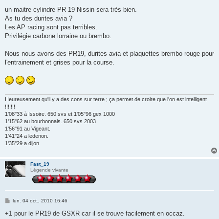
e
s
un maitre cylindre PR 19 Nissin sera très bien.
s
As tu des durites avia ?
a
g
Les AP racing sont pas terribles.
e
Privilégie carbone lorraine ou brembo.
Nous nous avons des PR19, durites avia et plaquettes brembo rouge pour
l'entrainement et grises pour la course.
Heureusement qu'il y a des cons sur terre ; ça permet de croire que l'on est intelligent
!!!!!!!
1'08''33 à Issoire. 650 svs et 1'05"96 gex 1000
1'15"62 au bourbonnais. 650 svs 2003
1'56"91 au Vigeant.
1'41''24 a ledenon.
1'35''29 a dijon.
Fast_19
Légende vivante
M
lun. 04 oct., 2010 16:46
e
s
+1 pour le PR19 de GSXR car il se trouve facilement en occaz.
s