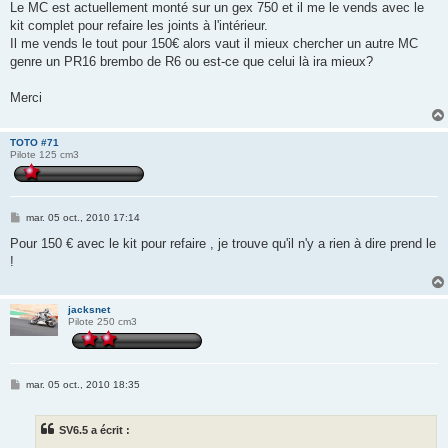
Le MC est actuellement monté sur un gex 750 et il me le vends avec le
a
g
kit complet pour refaire les joints à l'intérieur.
e
Il me vends le tout pour 150€ alors vaut il mieux chercher un autre MC
genre un PR16 brembo de R6 ou est-ce que celui là ira mieux?
Merci
TOTO #71
Pilote 125 cm3
M
mar. 05 oct., 2010 17:14
e
s
Pour 150 € avec le kit pour refaire , je trouve qu'il n'y a rien à dire prend le
s
!
a
g
e
jacksnet
Pilote 250 cm3
M
mar. 05 oct., 2010 18:35
e
s
s
SV6.5 a écrit :
a
g