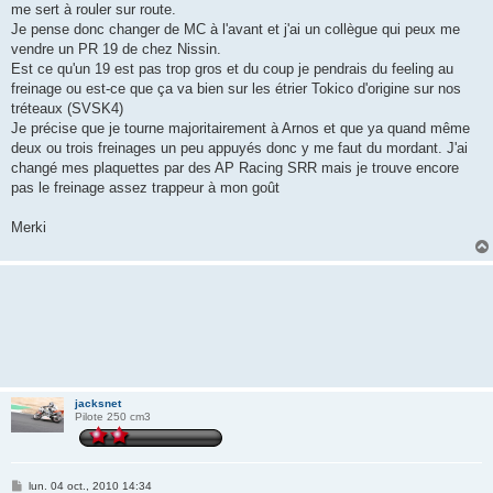
me sert à rouler sur route.
Je pense donc changer de MC à l'avant et j'ai un collègue qui peux me
vendre un PR 19 de chez Nissin.
Est ce qu'un 19 est pas trop gros et du coup je pendrais du feeling au
freinage ou est-ce que ça va bien sur les étrier Tokico d'origine sur nos
tréteaux (SVSK4)
Je précise que je tourne majoritairement à Arnos et que ya quand même
deux ou trois freinages un peu appuyés donc y me faut du mordant. J'ai
changé mes plaquettes par des AP Racing SRR mais je trouve encore
pas le freinage assez trappeur à mon goût
Merki
jacksnet
Pilote 250 cm3
M
lun. 04 oct., 2010 14:34