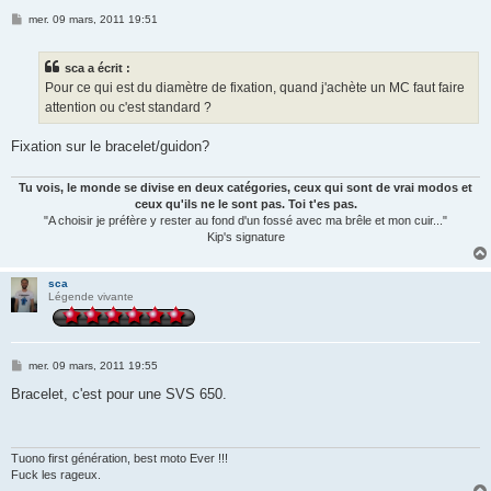
M
mer. 09 mars, 2011 19:51
e
s
s
sca a écrit :
a
g
Pour ce qui est du diamètre de fixation, quand j'achète un MC faut faire
e
attention ou c'est standard ?
Fixation sur le bracelet/guidon?
Tu vois, le monde se divise en deux catégories, ceux qui sont de vrai modos et
ceux qu'ils ne le sont pas. Toi t'es pas.
"A choisir je préfère y rester au fond d'un fossé avec ma brêle et mon cuir..."
Kip's signature
sca
Légende vivante
M
mer. 09 mars, 2011 19:55
e
s
Bracelet, c'est pour une SVS 650.
s
a
g
e
Tuono first génération, best moto Ever !!!
Fuck les rageux.