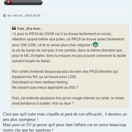
M
lun. 04 oct., 2010 20:31
e
s
s
Fast_19 a écrit :
a
g
+1 pour le PR19 de GSXR car il se trouve facilement en occaz.
e
Attention quand même aux potes, un PR19 se trouve assez facilement
pour 100-120€, s'il te le vends plus cher, négocie !
la vis du banjo ne sort pas, il me semble, dans la même direction que
pour le MC d'origine, donc tu risques ne pas pouvoir conserver ta durite
suivant l'angle du banjo.
Par contre j'entends beaucoup plus de bien des PR16 Brembo qui
équipent les R6, ça se trouve pour 125€.
Soit disant un bien meilleur feeling.
Ne serait-il pas mieux approprié au 650 ?
Puis, j'ai entendu plusieurs fois qu'en usage intense sur piste, le nissin
avait tendance à suinter. Vrai ou faux ?
C'est pas qu'il suite mais chauffe et perd de son efficacité , il deviens un
peu plus spongieux !
Mais pour un SV je pense qu'il peux faire l'affaire car on arrive beaucoup
moins vite que les sportives !