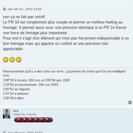
M
mer. 06 oct., 2010 13:33
e
s
non ça ne fait pas on/off.
s
Le PR 19 est simplement plus souple et permet un meilleur feeling au
a
g
freinage. Il permet aussi avec une pression identique à un PR 14 d'avoir
e
une force de freinage plus importante.
Pour moi il s'agit d'un élément qui n'est pas forcément indispensable à un
bon freinage mais qui apporte un confort et une précision très
appréciable.
Heureusement qu'il y a des cons sur terre ; ça permet de croire que l'on est intelligent
!!!!!!!
1'08''33 à Issoire. 650 svs et 1'05"96 gex 1000
1'15"62 au bourbonnais. 650 svs 2003
1'56"91 au Vigeant.
1'41''24 a ledenon.
1'35''29 a dijon.
sca
Légende vivante
M
mar. 08 mars, 2011 22:54