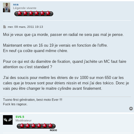
sca
Légende vivante
M
mer. 09 mars, 2011 19:13
e
s
Moi je veux que ça morde, passer en radial ne sera pas mal je pense.
s
a
g
Maintenant entre un 16 ou 19 je verrais en fonction de l'offre.
e
En neuf ça coûte quand même chère.
Pour ce qui est du diamètre de fixation, quand j'achète un MC faut faire
attention ou c'est standard ?
J'ai des soucis pour mettre les étriers de sv 1000 sur mon 650 car les
cales que je trouve sont pour étriers nissin et moi j'ai des tokico. Donc je
vais peu être changer le maitre cylindre avant finalement.
Tuono first génération, best moto Ever !!!
Fuck les rageux.
SV6.5
Modérateur