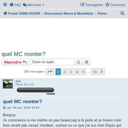
FAQ
Mini-tchat
S’enregistrer
Connexion
R
Forum SV650-SV1000
Discussions Motos & Motard(e)s
Pistes
e
c
h
e
r
quel MC monter?
c
Rechercher
Recherche avancée
Répondre
h
e
Page
1
sur
13
1
2
3
4
5
13
Suivante
188 messages
…
r
jsxr
Pilote 50 cm3
quel MC monter?
M
lun. 04 oct., 2010 13:54
e
s
Bonjour,
s
Je commence à me mettre un peu beaucoup à la piste et je trouve mon
a
g
frein avant pas assez mordant, surtout vu ce que j'ai sur mon Dayto qui
e