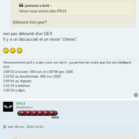
e
jacksnet a écrit :
Nous nous avons des PR19
Détourné d'un gsxr?
non pas détourné d'un GEX
Il y a un discacciati et un nissin ''chinois''.
Heureusement qu'il y a des cons sur terre ; ça permet de croire que l'on est intelligent
!!!!!!!
1'08''33 à Issoire. 650 svs et 1'05"96 gex 1000
1'15"62 au bourbonnais. 650 svs 2003
1'56"91 au Vigeant.
1'41''24 a ledenon.
1'35''29 a dijon.
SV6.5
Modérateur
M
mer. 06 oct., 2010 13:21
e
s
s