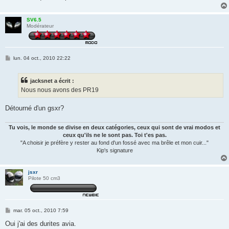
SV6.5
Modérateur
M
lun. 04 oct., 2010 22:22
e
s
s
jacksnet a écrit :
a
g
Nous nous avons des PR19
e
Détourné d'un gsxr?
Tu vois, le monde se divise en deux catégories, ceux qui sont de vrai modos et
ceux qu'ils ne le sont pas. Toi t'es pas.
"A choisir je préfère y rester au fond d'un fossé avec ma brêle et mon cuir..."
Kip's signature
jsxr
Pilote 50 cm3
M
mar. 05 oct., 2010 7:59
e
s
Oui j'ai des durites avia.
s