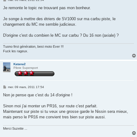
e
s
Je remonte le topic ne trouvant pas mon bonheur.
s
a
g
Je songe à mettre des étriers de SV1000 sur ma carbu piste, le
e
changement du MC me semble judicieux.
D'origine c'est du combien le MC sur carbu ? Du 16 non (axiale) ?
Tuono first génération, best moto Ever !!!
Fuck les rageux.
Katana2
Pilote Supersport
M
mer. 09 mars, 2011 17:54
e
s
Non je pense que c'est du 14 d'origine !
s
a
g
Sinon moi j'ai monter un PR16, sur route c'est parfait.
e
Maintenant sur piste si tu veux une grosse garde le Nissin sera mieux,
mais perso le PR16 me convient tres bien sur piste aussi.
Merci Suzette ...