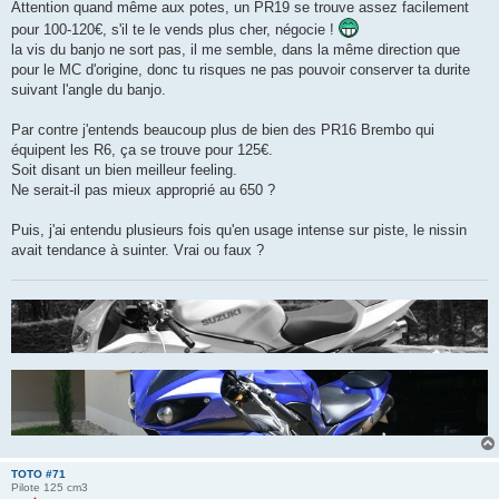
Attention quand même aux potes, un PR19 se trouve assez facilement
a
g
pour 100-120€, s'il te le vends plus cher, négocie !
e
la vis du banjo ne sort pas, il me semble, dans la même direction que
pour le MC d'origine, donc tu risques ne pas pouvoir conserver ta durite
suivant l'angle du banjo.
Par contre j'entends beaucoup plus de bien des PR16 Brembo qui
équipent les R6, ça se trouve pour 125€.
Soit disant un bien meilleur feeling.
Ne serait-il pas mieux approprié au 650 ?
Puis, j'ai entendu plusieurs fois qu'en usage intense sur piste, le nissin
avait tendance à suinter. Vrai ou faux ?
TOTO #71
Pilote 125 cm3