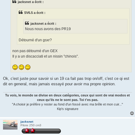
jacksnet a écrit :
a
g
e
SV6.5 a écrit :
jacksnet a écrit :
Nous nous avons des PR19
Détourné d'un gsxr?
non pas détourné d'un GEX
Il y a un discacciati et un nissin ''chinois''.
Ok, c'est juste pour savoir si un 19 ca fait pas trop on/off, c'est ce qi est
dit en general, mais jamais essayé pour avoir ma propre opinion.
Tu vois, le monde se divise en deux catégories, ceux qui sont de vrai modos et
ceux qu'ils ne le sont pas. Toi t'es pas.
"A choisir je préfère y rester au fond d'un fossé avec ma brêle et mon cuir..."
Kip's signature
jacksnet
Pilote 250 cm3