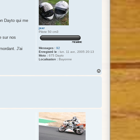
on Dayto qui me
jsxr
Pilote 50 cm3
ne sur nos
Messages :
92
mordant. J'ai
Enregistré le :
lun. 11 avr., 2005 20:13
Moto :
675 Dayto
Localisation :
Bayonne
H
a
u
t