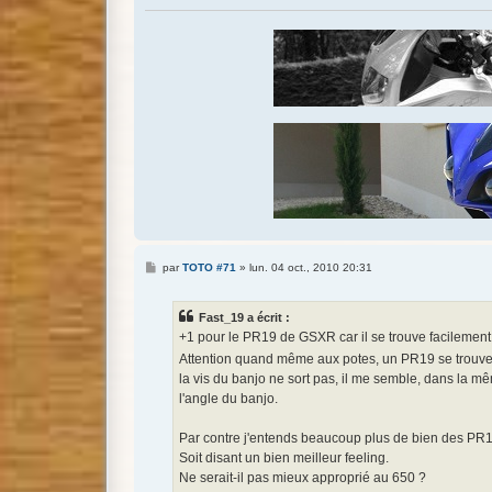
M
par
TOTO #71
»
lun. 04 oct., 2010 20:31
e
s
s
Fast_19 a écrit :
a
g
+1 pour le PR19 de GSXR car il se trouve facilement
e
Attention quand même aux potes, un PR19 se trouve a
la vis du banjo ne sort pas, il me semble, dans la mê
l'angle du banjo.
Par contre j'entends beaucoup plus de bien des PR1
Soit disant un bien meilleur feeling.
Ne serait-il pas mieux approprié au 650 ?