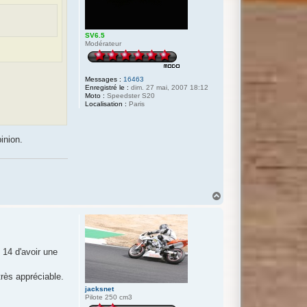
SV6.5
Modérateur
Messages :
16463
Enregistré le :
dim. 27 mai, 2007 18:12
Moto :
Speedster S20
Localisation :
Paris
inion.
H
a
u
t
 14 d'avoir une
très appréciable.
jacksnet
Pilote 250 cm3