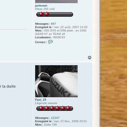
jacksnet
Pilote 250 cm3
Messages :
667
Enregistré le :
mer. 22 août, 2007 21:02
Moto :
650 SVS et ER6 piste ; ex 1000
GSXR K7 ex TEAM 18
Localisation :
RIOM 63
C
Contact :
o
n
t
a
H
c
a
t
e
u
r
t
j
a
c
k
s
 ta durite
n
e
t
Fast_19
Légende vivante
Messages :
12247
Enregistré le :
mer. 27 févr., 2008 20:01
Moto :
Duke 790