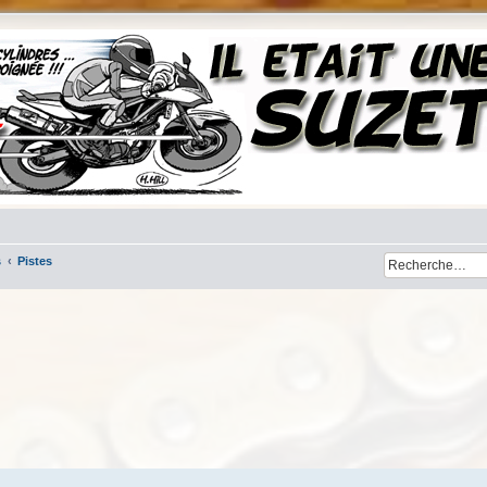
s
Pistes
her
cherche avancée