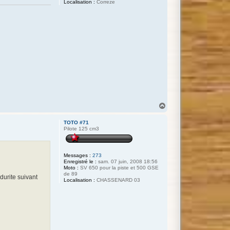
Localisation :
Correze
H
a
u
TOTO #71
t
Pilote 125 cm3
Messages :
273
Enregistré le :
sam. 07 juin, 2008 18:56
Moto :
SV 650 pour la piste et 500 GSE
de 89
durite suivant
Localisation :
CHASSENARD 03