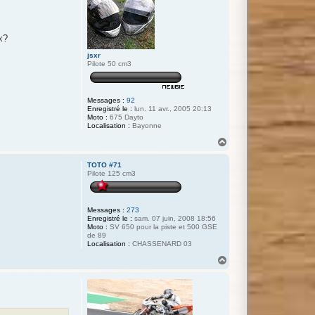
x?
jsxr
Pilote 50 cm3
Messages :
92
Enregistré le :
lun. 11 avr., 2005 20:13
Moto :
675 Dayto
Localisation :
Bayonne
H
a
u
TOTO #71
t
Pilote 125 cm3
Messages :
273
Enregistré le :
sam. 07 juin, 2008 18:56
Moto :
SV 650 pour la piste et 500 GSE
de 89
Localisation :
CHASSENARD 03
H
a
u
t