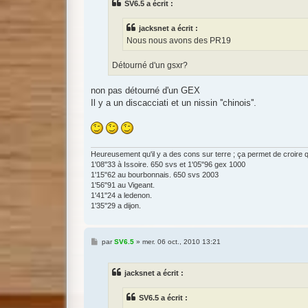
SV6.5 a écrit :
a
g
e
jacksnet a écrit :
Nous nous avons des PR19
Détourné d'un gsxr?
non pas détourné d'un GEX
Il y a un discacciati et un nissin ''chinois''.
Heureusement qu'il y a des cons sur terre ; ça permet de croire que l
1'08''33 à Issoire. 650 svs et 1'05"96 gex 1000
1'15"62 au bourbonnais. 650 svs 2003
1'56"91 au Vigeant.
1'41''24 a ledenon.
1'35''29 a dijon.
M
par
SV6.5
»
mer. 06 oct., 2010 13:21
e
s
s
jacksnet a écrit :
a
g
e
SV6.5 a écrit :