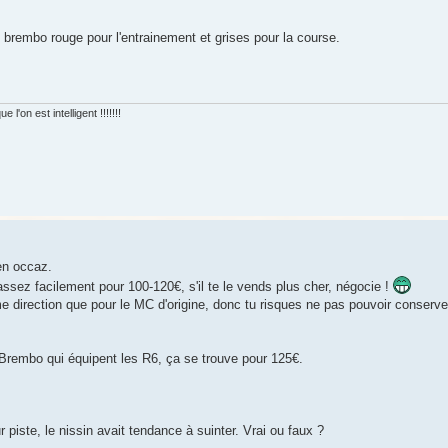
brembo rouge pour l'entrainement et grises pour la course.
'on est intelligent !!!!!!!
en occaz.
ez facilement pour 100-120€, s'il te le vends plus cher, négocie !
e direction que pour le MC d'origine, donc tu risques ne pas pouvoir conserver
Brembo qui équipent les R6, ça se trouve pour 125€.
r piste, le nissin avait tendance à suinter. Vrai ou faux ?