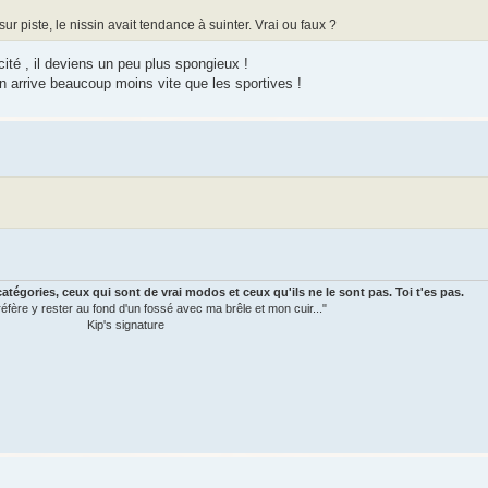
ur piste, le nissin avait tendance à suinter. Vrai ou faux ?
cité , il deviens un peu plus spongieux !
 on arrive beaucoup moins vite que les sportives !
atégories, ceux qui sont de vrai modos et ceux qu'ils ne le sont pas. Toi t'es pas.
préfère y rester au fond d'un fossé avec ma brêle et mon cuir..."
Kip's signature