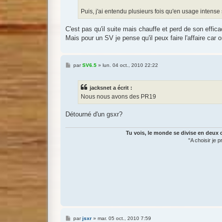
Puis, j'ai entendu plusieurs fois qu'en usage intense s
C'est pas qu'il suite mais chauffe et perd de son effica
Mais pour un SV je pense qu'il peux faire l'affaire car
M
par
SV6.5
»
lun. 04 oct., 2010 22:22
e
s
s
jacksnet a écrit :
a
g
Nous nous avons des PR19
e
Détourné d'un gsxr?
Tu vois, le monde se divise en deux c
"A choisir je 
M
par
jsxr
»
mar. 05 oct., 2010 7:59