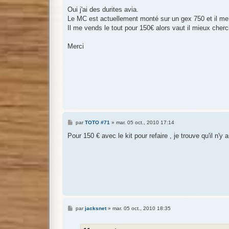
e
s
Oui j'ai des durites avia.
s
Le MC est actuellement monté sur un gex 750 et il me le 
a
g
Il me vends le tout pour 150€ alors vaut il mieux che
e
Merci
M
par
TOTO #71
»
mar. 05 oct., 2010 17:14
e
s
Pour 150 € avec le kit pour refaire , je trouve qu'il n'y a
s
a
g
e
M
par
jacksnet
»
mar. 05 oct., 2010 18:35
e
s
s