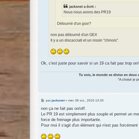
jacksnet a écrit :
Nous nous avons des PR19
Détourné d'un gsxr?
non pas détourné d'un GEX
Il y a un discacciati et un nissin ''chinois''.
Ok, c'est juste pour savoir si un 19 ca fait pas trop on
Tu vois, le monde se divise en deux c
"A choisir je 
M
par
jacksnet
»
mer. 06 oct., 2010 13:33
e
s
non ça ne fait pas on/off.
s
Le PR 19 est simplement plus souple et permet un meill
a
g
force de freinage plus importante.
e
Pour moi il s'agit d'un élément qui n'est pas forcément