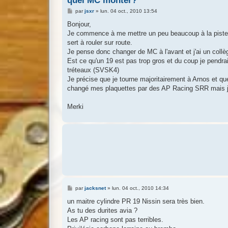
quel MC monter?
M
par
jsxr
»
lun. 04 oct., 2010 13:54
e
s
Bonjour,
s
Je commence à me mettre un peu beaucoup à la piste e
a
g
sert à rouler sur route.
e
Je pense donc changer de MC à l'avant et j'ai un col
Est ce qu'un 19 est pas trop gros et du coup je pendrai
tréteaux (SVSK4)
Je précise que je tourne majoritairement à Arnos et 
changé mes plaquettes par des AP Racing SRR mais je
Merki
M
par
jacksnet
»
lun. 04 oct., 2010 14:34
e
s
un maitre cylindre PR 19 Nissin sera très bien.
s
As tu des durites avia ?
a
g
Les AP racing sont pas terribles.
e