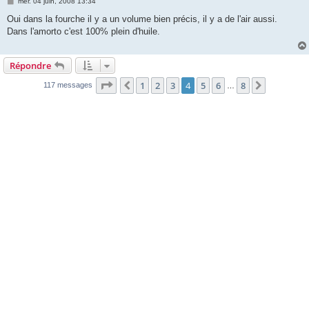
M
mer. 04 juin, 2008 13:34
e
s
Oui dans la fourche il y a un volume bien précis, il y a de l'air aussi.
s
Dans l'amorto c'est 100% plein d'huile.
a
g
e
Répondre
Page
4
sur
8
1
2
3
4
5
6
8
Précédente
Suivante
117 messages
…