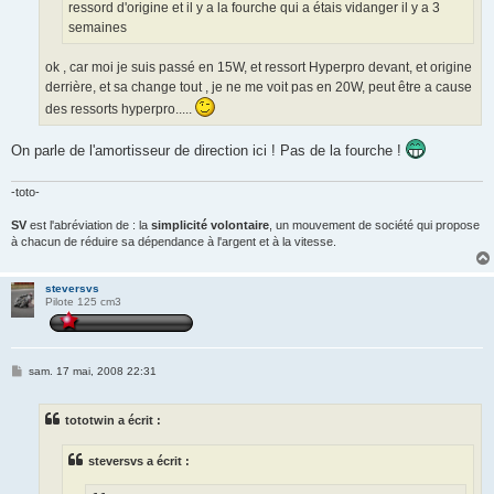
ressord d'origine et il y a la fourche qui a étais vidanger il y a 3
semaines
ok , car moi je suis passé en 15W, et ressort Hyperpro devant, et origine
derrière, et sa change tout , je ne me voit pas en 20W, peut être a cause
des ressorts hyperpro.....
On parle de l'amortisseur de direction ici ! Pas de la fourche !
-toto-
SV
est l'abréviation de : la
simplicité volontaire
, un mouvement de société qui propose
à chacun de réduire sa dépendance à l'argent et à la vitesse.
steversvs
Pilote 125 cm3
M
sam. 17 mai, 2008 22:31
e
s
s
tototwin a écrit :
a
g
e
steversvs a écrit :