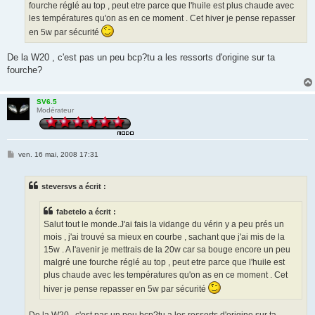
fourche réglé au top , peut etre parce que l'huile est plus chaude avec
les températures qu'on as en ce moment . Cet hiver je pense repasser
en 5w par sécurité
De la W20 , c'est pas un peu bcp?tu a les ressorts d'origine sur ta
fourche?
SV6.5
Modérateur
M
ven. 16 mai, 2008 17:31
e
s
s
steversvs a écrit :
a
g
e
fabetelo a écrit :
Salut tout le monde.J'ai fais la vidange du vérin y a peu prés un
mois , j'ai trouvé sa mieux en courbe , sachant que j'ai mis de la
15w . A l'avenir je mettrais de la 20w car sa bouge encore un peu
malgré une fourche réglé au top , peut etre parce que l'huile est
plus chaude avec les températures qu'on as en ce moment . Cet
hiver je pense repasser en 5w par sécurité
De la W20 , c'est pas un peu bcp?tu a les ressorts d'origine sur ta