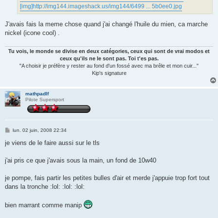
[img]http://img144.imageshack.us/img144/6499 ... 5b0ee0.jpg
J'avais fais la meme chose quand j'ai changé l'huile du mien, ca marche
nickel (icone cool) .
Tu vois, le monde se divise en deux catégories, ceux qui sont de vrai modos et
ceux qu'ils ne le sont pas. Toi t'es pas.
"A choisir je préfère y rester au fond d'un fossé avec ma brêle et mon cuir..."
Kip's signature
mathpadlf
Pilote Supersport
M
lun. 02 juin, 2008 22:34
e
s
je viens de le faire aussi sur le tls
s
a
g
j'ai pris ce que j'avais sous la main, un fond de 10w40
e
je pompe, fais partir les petites bulles d'air et merde j'appuie trop fort tout
dans la tronche :lol: :lol: :lol:
bien marrant comme manip