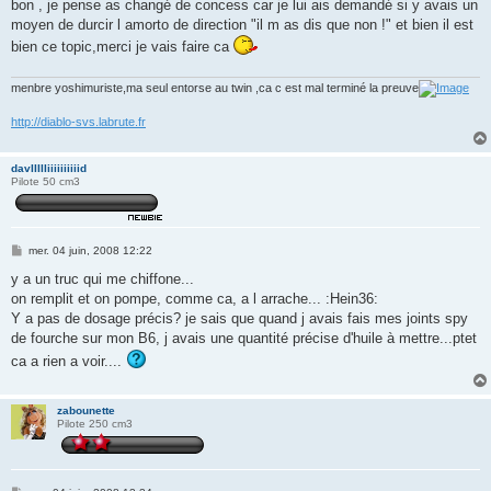
s
bon , je pense as changé de concess car je lui ais demandé si y avais un
s
moyen de durcir l amorto de direction "il m as dis que non !" et bien il est
a
g
bien ce topic,merci je vais faire ca
e
menbre yoshimuriste,ma seul entorse au twin ,ca c est mal terminé la preuve
http://diablo-svs.labrute.fr
davIIIIIiiiiiiiiiid
Pilote 50 cm3
M
mer. 04 juin, 2008 12:22
e
s
y a un truc qui me chiffone...
s
on remplit et on pompe, comme ca, a l arrache... :Hein36:
a
g
Y a pas de dosage précis? je sais que quand j avais fais mes joints spy
e
de fourche sur mon B6, j avais une quantité précise d'huile à mettre...ptet
ca a rien a voir....
zabounette
Pilote 250 cm3