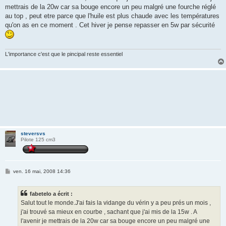
g
mettrais de la 20w car sa bouge encore un peu malgré une fourche réglé
e
au top , peut etre parce que l'huile est plus chaude avec les températures
qu'on as en ce moment . Cet hiver je pense repasser en 5w par sécurité
L'importance c'est que le pincipal reste essentiel
steversvs
Pilote 125 cm3
M
ven. 16 mai, 2008 14:36
e
s
s
fabetelo a écrit :
a
g
Salut tout le monde.J'ai fais la vidange du vérin y a peu prés un mois ,
e
j'ai trouvé sa mieux en courbe , sachant que j'ai mis de la 15w . A
l'avenir je mettrais de la 20w car sa bouge encore un peu malgré une