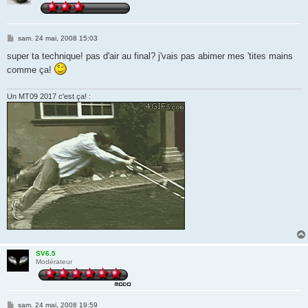
M
sam. 24 mai, 2008 15:03
e
s
super ta technique! pas d'air au final? j'vais pas abimer mes 'tites mains
s
comme ça!
a
g
e
Un MT09 2017 c'est ça! :
SV6.5
Modérateur
M
sam. 24 mai, 2008 19:59