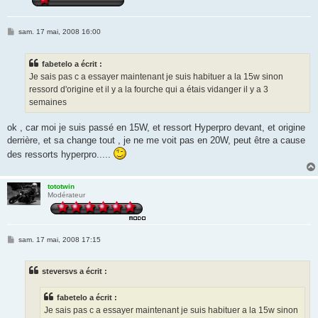
M
sam. 17 mai, 2008 16:00
e
s
s
fabetelo a écrit :
a
g
Je sais pas c a essayer maintenant je suis habituer a la 15w sinon
e
ressord d'origine et il y a la fourche qui a étais vidanger il y a 3
semaines
ok , car moi je suis passé en 15W, et ressort Hyperpro devant, et origine
derrière, et sa change tout , je ne me voit pas en 20W, peut être a cause
des ressorts hyperpro.....
tototwin
Modérateur
M
sam. 17 mai, 2008 17:15
e
s
s
steversvs a écrit :
a
g
e
fabetelo a écrit :
Je sais pas c a essayer maintenant je suis habituer a la 15w sinon