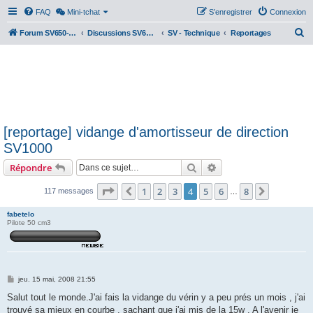
FAQ
Mini-tchat
S’enregistrer
Connexion
R
Forum SV650-SV1000
Discussions SV650 & SV1000 N/S
SV - Technique
Reportages
e
c
h
e
r
[reportage] vidange d'amortisseur de direction
c
SV1000
h
Rechercher
Recherche avancée
Répondre
e
r
Page
4
sur
8
1
2
3
4
5
6
8
Précédente
Suivante
117 messages
…
fabetelo
Pilote 50 cm3
M
jeu. 15 mai, 2008 21:55
e
s
Salut tout le monde.J'ai fais la vidange du vérin y a peu prés un mois , j'ai
s
trouvé sa mieux en courbe , sachant que j'ai mis de la 15w . A l'avenir je
a