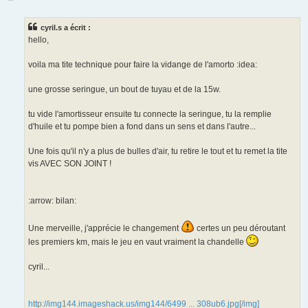
e
s
s
cyril.s a écrit :
a
g
hello,
e
voila ma tite technique pour faire la vidange de l'amorto :idea:
une grosse seringue, un bout de tuyau et de la 15w.
tu vide l'amortisseur ensuite tu connecte la seringue, tu la remplie
d'huile et tu pompe bien a fond dans un sens et dans l'autre...
Une fois qu'il n'y a plus de bulles d'air, tu retire le tout et tu remet la tite
vis AVEC SON JOINT !
:arrow: bilan:
Une merveille, j'apprécie le changement
certes un peu déroutant
les premiers km, mais le jeu en vaut vraiment la chandelle
cyril...
http://img144.imageshack.us/img144/6499 ... 308ub6.jpg[/img]