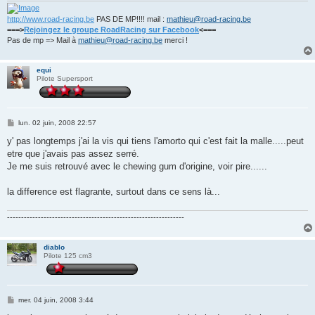
http://www.road-racing.be
PAS DE MP!!!! mail :
mathieu@road-racing.be
===>
Rejoingez le groupe RoadRacing sur Facebook
<===
Pas de mp => Mail à
mathieu@road-racing.be
merci !
equi
Pilote Supersport
M
lun. 02 juin, 2008 22:57
e
s
y' pas longtemps j'ai la vis qui tiens l'amorto qui c'est fait la malle.....peut
s
etre que j'avais pas assez serré.
a
g
Je me suis retrouvé avec le chewing gum d'origine, voir pire......
e
la difference est flagrante, surtout dans ce sens là...
---------------------------------------------------------------
diablo
Pilote 125 cm3
M
mer. 04 juin, 2008 3:44
e