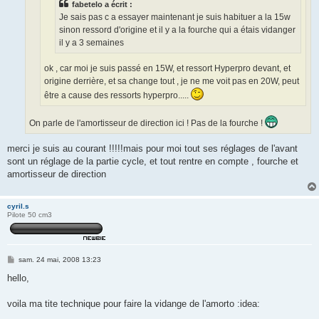
fabetelo a écrit :
Je sais pas c a essayer maintenant je suis habituer a la 15w
sinon ressord d'origine et il y a la fourche qui a étais vidanger
il y a 3 semaines
ok , car moi je suis passé en 15W, et ressort Hyperpro devant, et
origine derrière, et sa change tout , je ne me voit pas en 20W, peut
être a cause des ressorts hyperpro.....
On parle de l'amortisseur de direction ici ! Pas de la fourche !
merci je suis au courant !!!!!mais pour moi tout ses réglages de l'avant
sont un réglage de la partie cycle, et tout rentre en compte , fourche et
amortisseur de direction
cyril.s
Pilote 50 cm3
M
sam. 24 mai, 2008 13:23
e
s
hello,
s
a
g
voila ma tite technique pour faire la vidange de l'amorto :idea:
e