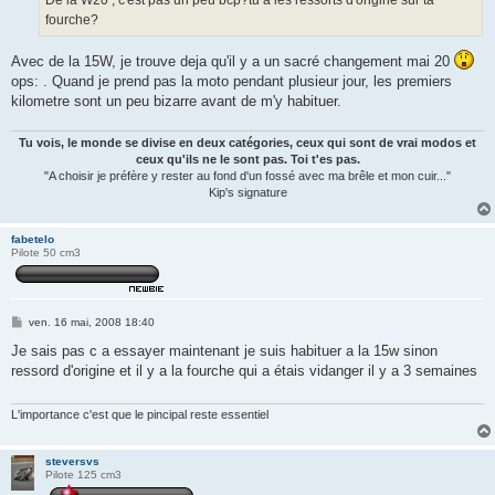
fourche?
Avec de la 15W, je trouve deja qu'il y a un sacré changement mai 20
ops: . Quand je prend pas la moto pendant plusieur jour, les premiers
kilometre sont un peu bizarre avant de m'y habituer.
Tu vois, le monde se divise en deux catégories, ceux qui sont de vrai modos et
ceux qu'ils ne le sont pas. Toi t'es pas.
"A choisir je préfère y rester au fond d'un fossé avec ma brêle et mon cuir..."
Kip's signature
fabetelo
Pilote 50 cm3
M
ven. 16 mai, 2008 18:40
e
s
Je sais pas c a essayer maintenant je suis habituer a la 15w sinon
s
ressord d'origine et il y a la fourche qui a étais vidanger il y a 3 semaines
a
g
e
L'importance c'est que le pincipal reste essentiel
steversvs
Pilote 125 cm3