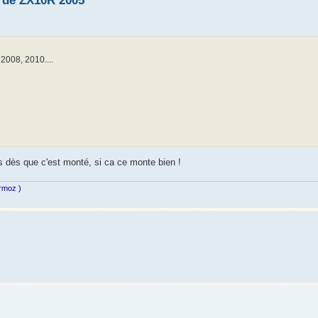
 de ZX10R 2005
 2008, 2010....
s dès que c'est monté, si ca ce monte bien !
ermoz )