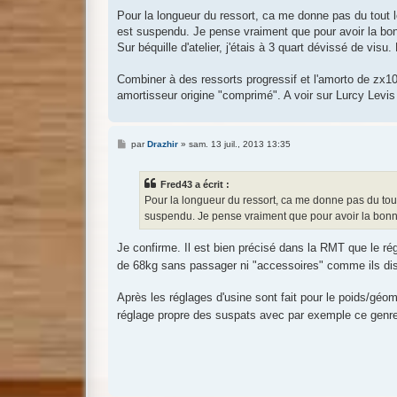
Pour la longueur du ressort, ca me donne pas du tout les
est suspendu. Je pense vraiment que pour avoir la bon
Sur béquille d'atelier, j'étais à 3 quart dévissé de visu
Combiner à des ressorts progressif et l'amorto de zx10
amortisseur origine "comprimé". A voir sur Lurcy Levi
M
par
Drazhir
»
sam. 13 juil., 2013 13:35
e
s
s
Fred43 a écrit :
a
g
Pour la longueur du ressort, ca me donne pas du tout l
e
suspendu. Je pense vraiment que pour avoir la bonne
Je confirme. Il est bien précisé dans la RMT que le ré
de 68kg sans passager ni "accessoires" comme ils di
Après les réglages d'usine sont fait pour le poids/géo
réglage propre des suspats avec par exemple ce genr