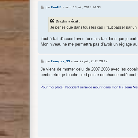
M
par
Fred43
»
sam. 13 juil., 2013 14:33
e
s
s
Drazhir a écrit :
a
g
Je pense que dans tous les cas il faut passer par 
e
Tout à fait d'accord avec toi mais faut bien que je parte
Mon niveau ne me permettra pas d'avoir un réglage au 
M
par
François_33
»
lun. 29 juil., 2013 20:12
e
s
Je viens de monter celui de 2007 2008 avec les copains
s
centimetre, je touche pied pointe de chaque coté contr
a
g
e
Pour moi pilote , l'accident serai de mourir dans mon lit ( Jean M