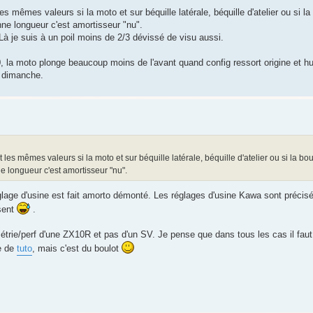
 mêmes valeurs si la moto et sur béquille latérale, béquille d'atelier ou si la 
ne longueur c'est amortisseur "nu".
. Là je suis à un poil moins de 2/3 dévissé de visu aussi.
, la moto plonge beaucoup moins de l'avant quand config ressort origine et h
s dimanche.
es mêmes valeurs si la moto et sur béquille latérale, béquille d'atelier ou si la bou
 longueur c'est amortisseur "nu".
glage d'usine est fait amorto démonté. Les réglages d'usine Kawa sont précisé
sent
.
métrie/perf d'une ZX10R et pas d'un SV. Je pense que dans tous les cas il fau
e de
tuto
, mais c'est du boulot