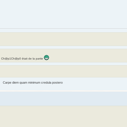
le, Ch@p1Ch@p0 était de la partie
Carpe diem quam minimum credula postero