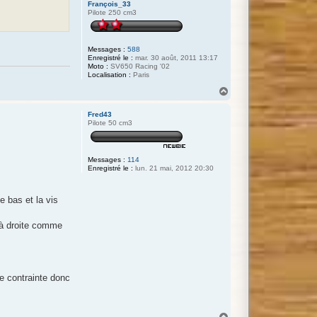
François_33
Pilote 250 cm3
Messages :
588
Enregistré le :
mar. 30 août, 2011 13:17
Moto :
SV650 Racing '02
Localisation :
Paris
H
a
u
Fred43
t
Pilote 50 cm3
Messages :
114
Enregistré le :
lun. 21 mai, 2012 20:30
e bas et la vis
e à droite comme
ne contrainte donc
H