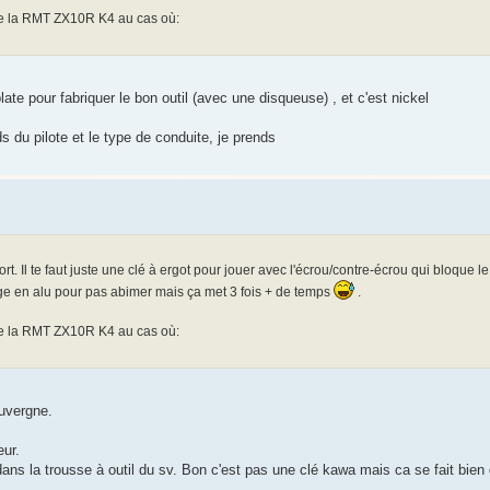
 de la RMT ZX10R K4 au cas où:
e pour fabriquer le bon outil (avec une disqueuse) , et c'est nickel
 du pilote et le type de conduite, je prends
. Il te faut juste une clé à ergot pour jouer avec l'écrou/contre-écrou qui bloque le r
e en alu pour pas abimer mais ça met 3 fois + de temps
.
 de la RMT ZX10R K4 au cas où:
Auvergne.
eur.
 dans la trousse à outil du sv. Bon c'est pas une clé kawa mais ca se fait bi