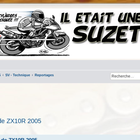
S
SV - Technique
Reportages
 de ZX10R 2005
her
cherche avancée