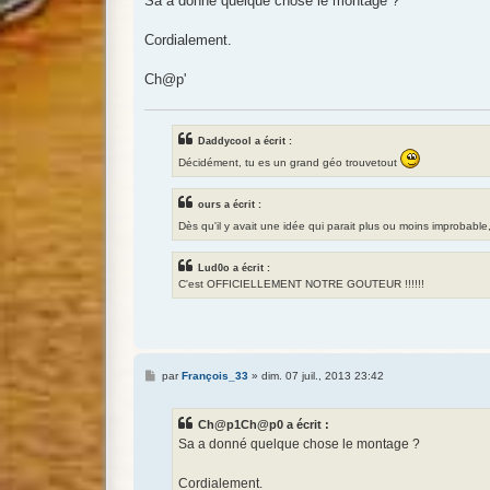
Sa a donné quelque chose le montage ?
s
a
g
Cordialement.
e
Ch@p'
Daddycool a écrit :
Décidément, tu es un grand géo trouvetout
ours a écrit :
Dès qu'il y avait une idée qui parait plus ou moins improbab
Lud0o a écrit :
C'est OFFICIELLEMENT NOTRE GOUTEUR !!!!!!
M
par
François_33
»
dim. 07 juil., 2013 23:42
e
s
s
Ch@p1Ch@p0 a écrit :
a
g
Sa a donné quelque chose le montage ?
e
Cordialement.