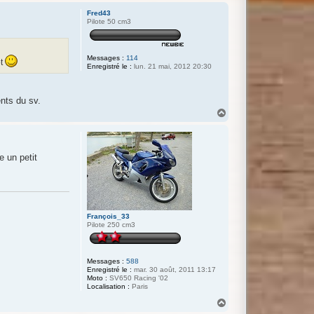
u
Fred43
t
Pilote 50 cm3
Messages :
114
ot
Enregistré le :
lun. 21 mai, 2012 20:30
nts du sv.
H
a
u
t
e un petit
François_33
Pilote 250 cm3
Messages :
588
Enregistré le :
mar. 30 août, 2011 13:17
Moto :
SV650 Racing '02
Localisation :
Paris
H
a