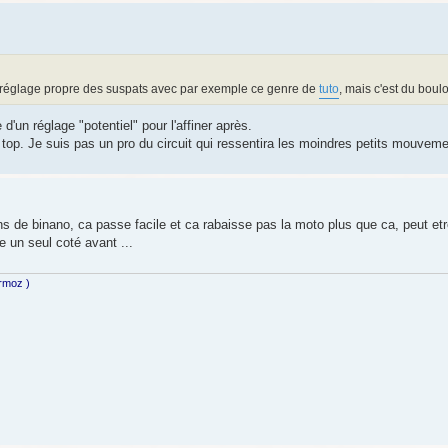
un réglage propre des suspats avec par exemple ce genre de
tuto
, mais c'est du boul
 d'un réglage "potentiel" pour l'affiner après.
top. Je suis pas un pro du circuit qui ressentira les moindres petits mouveme
 de binano, ca passe facile et ca rabaisse pas la moto plus que ca, peut etr
e un seul coté avant ...
ermoz )