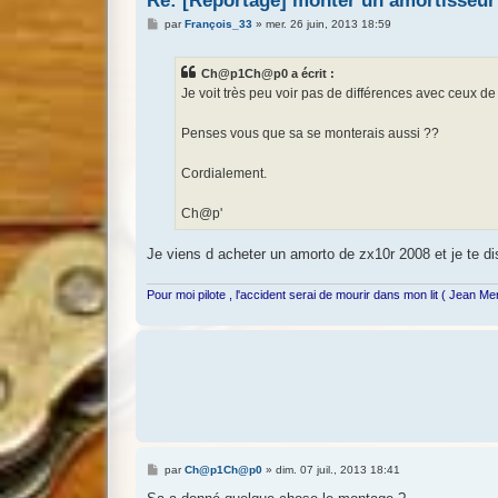
Re: [Reportage] monter un amortisseur
M
par
François_33
»
mer. 26 juin, 2013 18:59
e
s
s
Ch@p1Ch@p0 a écrit :
a
g
Je voit très peu voir pas de différences avec ceux de
e
Penses vous que sa se monterais aussi ??
Cordialement.
Ch@p'
Je viens d acheter un amorto de zx10r 2008 et je te di
Pour moi pilote , l'accident serai de mourir dans mon lit ( Jean M
M
par
Ch@p1Ch@p0
»
dim. 07 juil., 2013 18:41
e
s