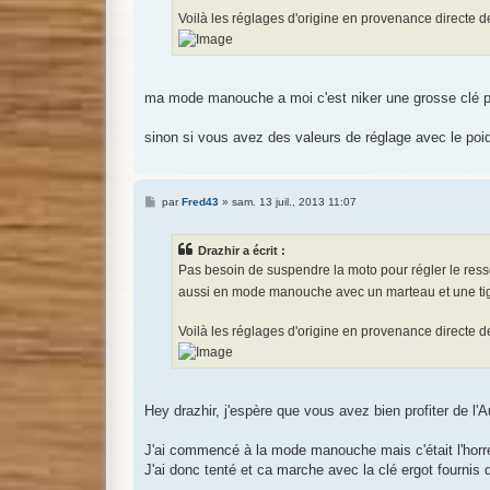
Voilà les réglages d'origine en provenance directe
ma mode manouche a moi c'est niker une grosse clé plat
sinon si vous avez des valeurs de réglage avec le poids
M
par
Fred43
»
sam. 13 juil., 2013 11:07
e
s
s
Drazhir a écrit :
a
g
Pas besoin de suspendre la moto pour régler le ressort
e
aussi en mode manouche avec un marteau et une tig
Voilà les réglages d'origine en provenance directe
Hey drazhir, j'espère que vous avez bien profiter de l'
J'ai commencé à la mode manouche mais c'était l'horr
J'ai donc tenté et ca marche avec la clé ergot fournis