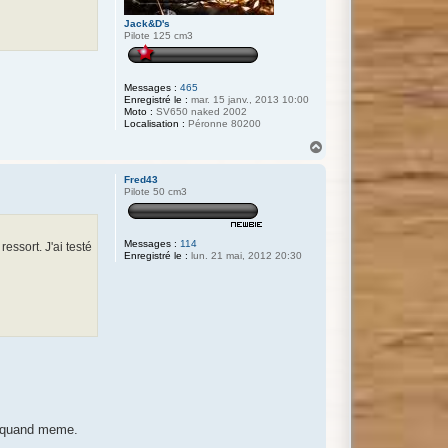
Jack&D's
Pilote 125 cm3
Messages :
465
Enregistré le :
mar. 15 janv., 2013 10:00
Moto :
SV650 naked 2002
Localisation :
Péronne 80200
H
a
u
Fred43
t
Pilote 50 cm3
Messages :
114
essort. J'ai testé
Enregistré le :
lun. 21 mai, 2012 20:30
en quand meme.