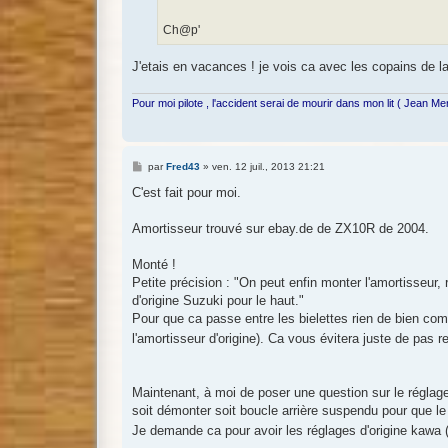
Ch@p'
J'etais en vacances ! je vois ca avec les copains de 
Pour moi pilote , l'accident serai de mourir dans mon lit ( Jean M
M
par
Fred43
»
ven. 12 juil., 2013 21:21
e
s
C'est fait pour moi.
s
a
g
Amortisseur trouvé sur ebay.de de ZX10R de 2004.
e
Monté !
Petite précision : "On peut enfin monter l'amortisseur, r
d'origine Suzuki pour le haut."
Pour que ca passe entre les bielettes rien de bien com
l'amortisseur d'origine). Ca vous évitera juste de pas r
Maintenant, à moi de poser une question sur le réglage
soit démonter soit boucle arrière suspendu pour que le
Je demande ca pour avoir les réglages d'origine kawa