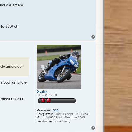
boucle arrière
uile 15W et
H
a
u
t
cle arrière est
s pour un pilote
Drazhir
Pilote 250 cm3
t passer par un
Messages :
560
Enregistré le :
mer. 14 sept., 2011 8:48
Moto :
SV650S K1 - Tonneau 2005
Localisation :
Strasbourg
H
a