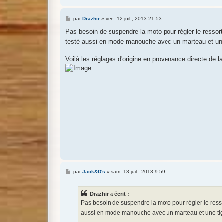
M
par
Drazhir
»
ven. 12 juil., 2013 21:53
e
s
Pas besoin de suspendre la moto pour régler le ressort. 
s
testé aussi en mode manouche avec un marteau et une
a
g
e
Voilà les réglages d'origine en provenance directe d
M
par
Jack&D's
»
sam. 13 juil., 2013 9:59
e
s
s
Drazhir a écrit :
a
g
Pas besoin de suspendre la moto pour régler le ressort
e
aussi en mode manouche avec un marteau et une tig