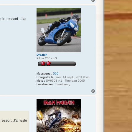
a
u
t
le ressort. J'ai
Drazhir
Pilote 250 cm3
Messages :
560
Enregistré le :
mer. 14 sept., 2011 8:48
Moto :
SV650S K1 - Tonneau 2005
Localisation :
Strasbourg
H
a
u
t
essort. J'ai testé