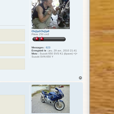
Ch@p1Ch@p0
Pilote 250 cm3
Messages :
623
Enregistré le :
jeu. 29 avr., 2010 21:41
Moto :
Suzuki 650 SVS K1 (épave) =)>
Suzuki SVN 650 Y
H
a
u
t