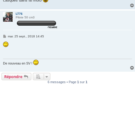
casques dans la moto
LT76
Pilote 50 cm3
M
mar. 25 sept., 2018 14:45
e
s
s
a
g
e
De nouveau en SV !
Répondre
6 messages • Page
1
sur
1