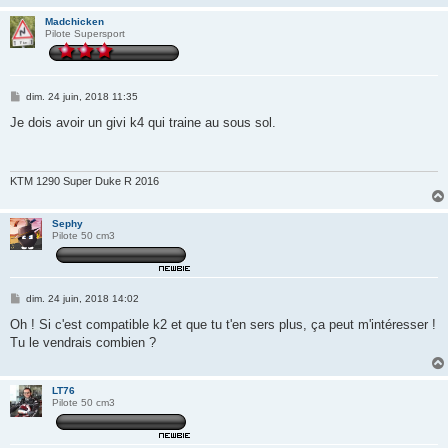
Madchicken
Pilote Supersport
M
dim. 24 juin, 2018 11:35
e
s
Je dois avoir un givi k4 qui traine au sous sol.
s
a
g
e
KTM 1290 Super Duke R 2016
Sephy
Pilote 50 cm3
M
dim. 24 juin, 2018 14:02
e
s
Oh ! Si c'est compatible k2 et que tu t'en sers plus, ça peut m'intéresser !
s
Tu le vendrais combien ?
a
g
e
LT76
Pilote 50 cm3