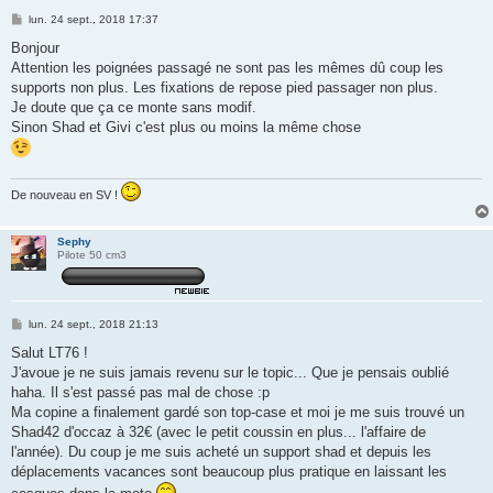
M
lun. 24 sept., 2018 17:37
e
s
Bonjour
s
Attention les poignées passagé ne sont pas les mêmes dû coup les
a
g
supports non plus. Les fixations de repose pied passager non plus.
e
Je doute que ça ce monte sans modif.
Sinon Shad et Givi c'est plus ou moins la même chose
De nouveau en SV !
Sephy
Pilote 50 cm3
M
lun. 24 sept., 2018 21:13
e
s
Salut LT76 !
s
J'avoue je ne suis jamais revenu sur le topic... Que je pensais oublié
a
g
haha. Il s'est passé pas mal de chose :p
e
Ma copine a finalement gardé son top-case et moi je me suis trouvé un
Shad42 d'occaz à 32€ (avec le petit coussin en plus... l'affaire de
l'année). Du coup je me suis acheté un support shad et depuis les
déplacements vacances sont beaucoup plus pratique en laissant les