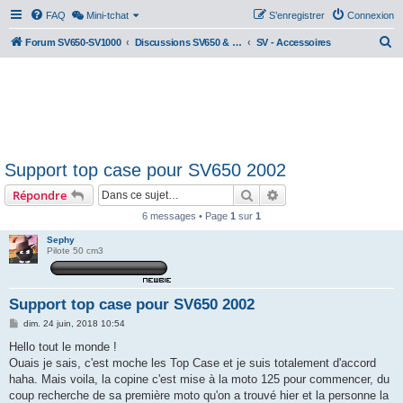
FAQ
Mini-tchat
S’enregistrer
Connexion
R
Forum SV650-SV1000
Discussions SV650 & SV1000 N/S
SV - Accessoires
e
c
h
e
r
Support top case pour SV650 2002
c
Rechercher
Recherche avancée
Répondre
h
e
6 messages • Page
1
sur
1
r
Sephy
Pilote 50 cm3
Support top case pour SV650 2002
M
dim. 24 juin, 2018 10:54
e
s
Hello tout le monde !
s
Ouais je sais, c'est moche les Top Case et je suis totalement d'accord
a
g
haha. Mais voila, la copine c'est mise à la moto 125 pour commencer, du
e
coup recherche de sa première moto qu'on a trouvé hier et la personne la