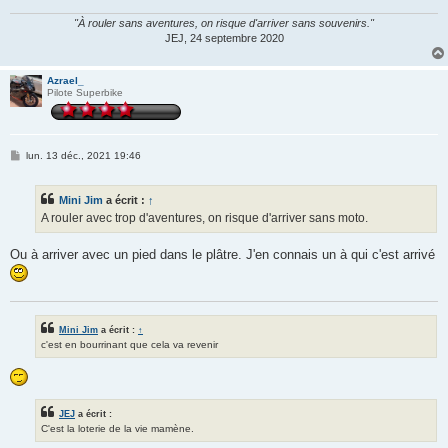
e
"À rouler sans aventures, on risque d'arriver sans souvenirs."
JEJ, 24 septembre 2020
Azrael_
Pilote Superbike
M
lun. 13 déc., 2021 19:46
e
s
s
Mini Jim
a écrit :
↑
a
g
A rouler avec trop d'aventures, on risque d'arriver sans moto.
e
Ou à arriver avec un pied dans le plâtre. J'en connais un à qui c'est arrivé
Mini Jim
a écrit :
↑
c'est en bourrinant que cela va revenir
JEJ
a écrit :
C'est la loterie de la vie mamène.