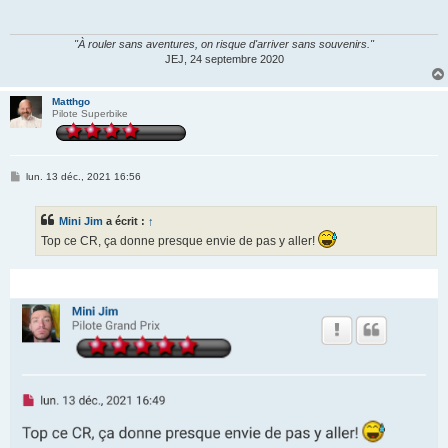
a
g
e
"À rouler sans aventures, on risque d'arriver sans souvenirs."
JEJ, 24 septembre 2020
Matthgo
Pilote Superbike
M
lun. 13 déc., 2021 16:56
e
s
s
Mini Jim
a écrit :
↑
a
g
Top ce CR, ça donne presque envie de pas y aller!
e