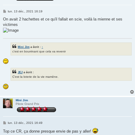
M
lun. 13 déc., 2021 16:19
e
s
On avait 2 hachettes et ce qu'il fallait en scie, voilà la mienne et ses
s
victimes
a
g
e
Mini Jim
a écrit :
↑
c'est en bourrinant que cela va revenir
JEJ
a écrit :
C'est la loterie de la vie mamène.
Mini Jim
Pilote Grand Prix
M
lun. 13 déc., 2021 16:49
e
s
Top ce CR, ça donne presque envie de pas y aller!
s