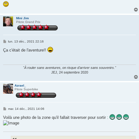
Mini Jim
Pilote Grand Prix
M
lun. 13 déc., 2021 22:16
e
s
Ça c'était de l'aventure!!
s
a
g
e
"À rouler sans aventures, on risque d'arriver sans souvenirs."
JEJ, 24 septembre 2020
Azrael_
Pilote Superbike
M
mar. 14 déc., 2021 14:06
e
s
Voilà une photo de la zone qu'il fallait traverser pour sortir :
s
a
g
e