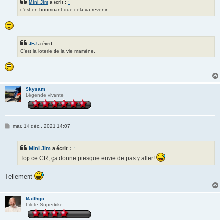
Mini Jim
a écrit :
↑
c'est en bourrinant que cela va revenir
JEJ
a écrit :
C'est la loterie de la vie mamène.
Skysam
Légende vivante
M
mar. 14 déc., 2021 14:07
e
s
s
Mini Jim
a écrit :
↑
a
g
Top ce CR, ça donne presque envie de pas y aller!
e
Tellement
Matthgo
Pilote Superbike