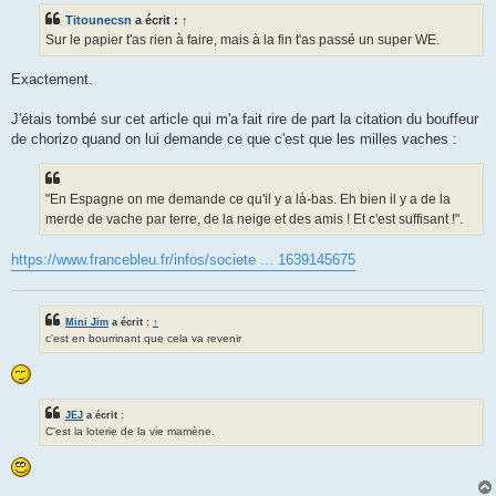
s
Titounecsn
a écrit :
↑
a
g
Sur le papier t'as rien à faire, mais à la fin t'as passé un super WE.
e
Exactement.
J'étais tombé sur cet article qui m'a fait rire de part la citation du bouffeur
de chorizo quand on lui demande ce que c'est que les milles vaches :
"En Espagne on me demande ce qu'il y a là-bas. Eh bien il y a de la
merde de vache par terre, de la neige et des amis ! Et c'est suffisant !".
https://www.francebleu.fr/infos/societe ... 1639145675
Mini Jim
a écrit :
↑
c'est en bourrinant que cela va revenir
JEJ
a écrit :
C'est la loterie de la vie mamène.