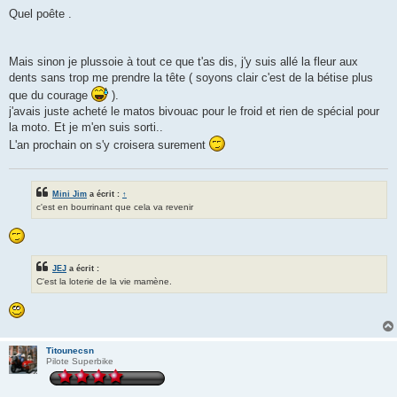
Quel poête .
Mais sinon je plussoie à tout ce que t'as dis, j'y suis allé la fleur aux
dents sans trop me prendre la tête ( soyons clair c'est de la bétise plus
que du courage
).
j'avais juste acheté le matos bivouac pour le froid et rien de spécial pour
la moto. Et je m'en suis sorti..
L'an prochain on s'y croisera surement
Mini Jim
a écrit :
↑
c'est en bourrinant que cela va revenir
JEJ
a écrit :
C'est la loterie de la vie mamène.
Titounecsn
Pilote Superbike