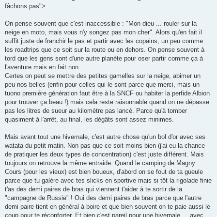
s
fâchons pas">
a
g
e
On pense souvent que c'est inaccessible : "Mon dieu ... rouler sur la
neige en moto, mais vous n'y songez pas mon cher". Alors qu'en fait il
suffit juste de franchir le pas et partir avec les copains, un peu comme
les roadtrips que ce soit sur la route ou en dehors. On pense souvent à
tord que les gens sont d'une autre planète pour oser partir comme ça à
l'aventure mais en fait non.
Certes on peut se mettre des petites gamelles sur la neige, abimer un
peu nos belles (enfin pour celles qui le sont parce que merci, mais un
tuono première génération faut être à la SNCF ou habiter la perfide Albion
pour trouver ça beau !) mais cela reste raisonnable quand on ne dépasse
pas les litres de sueur au kilomètre pas lancé. Parce qu'à tomber
quasiment à l'arrêt, au final, les dégâts sont assez minimes.
Mais avant tout une hivernale, c'est autre chose qu'un bol d'or avec ses
watata du petit matin. Non pas que ce soit moins bien (j'ai eu la chance
de pratiquer les deux types de concentration) c'est juste différent. Mais
toujours on retrouve la même entraide. Quand le camping de Magny
Cours (pour les vieux) est bien boueux, d'abord on se fout de ta gueule
parce que tu galère avec tes slicks en sportive mais si tôt la rigolade finie
t'as des demi paires de bras qui viennent t'aider à te sortir de la
"campagne de Russie" ! Oui des demi paires de bras parce que l'autre
demi paire tient en général à boire et que bien souvent on te paie aussi le
coup pour te réconforter. Et bien c'est pareil pour une hivernale ... avec