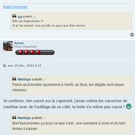
Matth-Onzeroad
sca
a écrit :
↑
Elle est degeulasse !!!
Si je l'ai acheté c'est qu'elle ne peut que être moche.
Azrael_
Pilote Superbike
M
mer. 15 déc., 2021 0:12
e
s
s
Matthgo
a écrit :
↑
a
g
Parce qu'à tomber quasiment à l'arrêt, au final, les dégâts sont assez
e
minimes.
Je confirme, rien cassé sur la caponord, j'avais même les sacoches de
crashbar avec de l'outillage de ce côté, la boite n'a même pas cassé !
Matthgo
a écrit :
↑
Bref faut prendre ça pour ce que c'est : une aventure à vivre et du bon
temps à passer