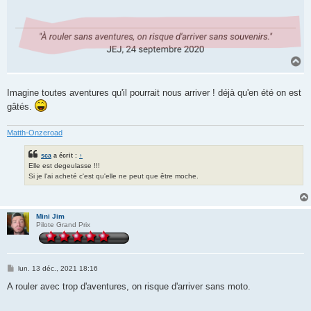
Imagine toutes aventures qu'il pourrait nous arriver ! déjà qu'en été on est
gâtés.
Matth-Onzeroad
sca
a écrit :
↑
Elle est degeulasse !!!
Si je l'ai acheté c'est qu'elle ne peut que être moche.
Mini Jim
Pilote Grand Prix
M
lun. 13 déc., 2021 18:16
e
s
A rouler avec trop d'aventures, on risque d'arriver sans moto.
s
a
g