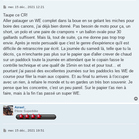
M
mer. 15 déc., 2021 12:21
e
s
Taupe ce CR!
s
Aller patauger un WE complet dans la boue en se gelant les miches pour
a
g
boire des canons, j'ai déjà bien donné. Pas besoin de moto pour ça, un
e
short, un polo et une paire de crampons + un ballon ovale pour 30
gaillards suffisent. Mais là, tout de suite, ça me donne pas trop trop
envie. Après je reste persuadé que c'est le genre d'expérience qu'il est
difficile de retranscrire par écrit. La journée du samedi là, telle que tu la
décris, ça m'enchante pas plus sur le papier que d'aller crever de chaud
sur un paddock toute la journée en attendant que le copain fasse le
contrôle technique et une qualif de 15min en tout et pour tout... et
pourtant j'ai passé des excellentes journées sur les paddocks les WE de
course pour filer la main aux copains. Et au final tu arrives à t'occuper
avec un rien, à refaire le monde et tu en gardes un très bon souvenir. Je
pense que les concentre, c'est un peu pareil. Sur le papier t'as rien à
faire, mais à la fin t'as passé un super WE.
Azrael_
Pilote Superbike
M
mer. 15 déc., 2021 19:51
e
s