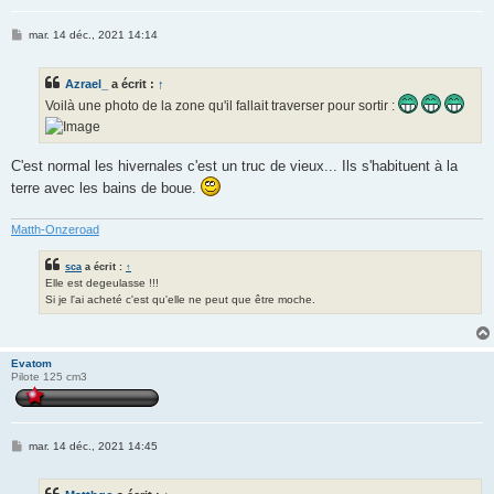
M
mar. 14 déc., 2021 14:14
e
s
s
Azrael_
a écrit :
↑
a
g
Voilà une photo de la zone qu'il fallait traverser pour sortir :
e
C'est normal les hivernales c'est un truc de vieux... Ils s'habituent à la
terre avec les bains de boue.
Matth-Onzeroad
sca
a écrit :
↑
Elle est degeulasse !!!
Si je l'ai acheté c'est qu'elle ne peut que être moche.
Evatom
Pilote 125 cm3
M
mar. 14 déc., 2021 14:45
e
s
s