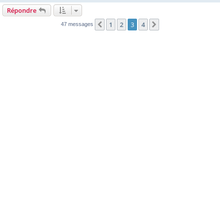
Répondre
1
2
3
4
Précédente
Suivante
47 messages