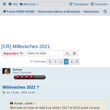
FAQ
Mini-tchat
S’enregistrer
Connexion
R
Forum SV650-SV1000
Discussions Motos & Motard(e)s
Rencontres
e
c
h
e
r
[CR] Millevaches 2021
c
Rechercher
Recherche avancée
Répondre
h
e
1
2
3
4
Précédente
Suivante
47 messages
r
Matthgo
Pilote Superbike
Millevaches 2021 ?
M
lun. 13 déc., 2021 14:54
e
s
s
Azrael_
a écrit :
↑
a
g
Mon pote en nuda en était à sa 3eme ( 2017 et 2018 avant ) et pour
e