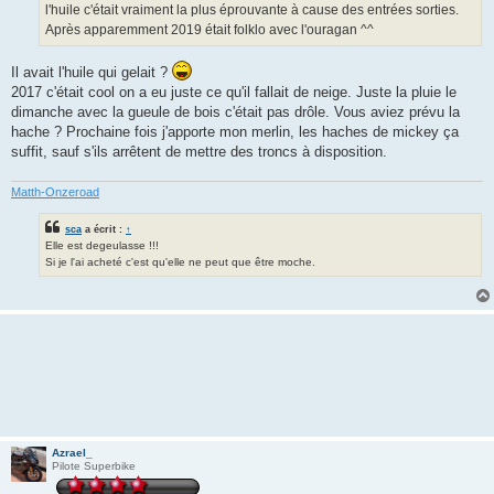
l'huile c'était vraiment la plus éprouvante à cause des entrées sorties.
Après apparemment 2019 était folklo avec l'ouragan ^^
Il avait l'huile qui gelait ?
2017 c'était cool on a eu juste ce qu'il fallait de neige. Juste la pluie le
dimanche avec la gueule de bois c'était pas drôle. Vous aviez prévu la
hache ? Prochaine fois j'apporte mon merlin, les haches de mickey ça
suffit, sauf s'ils arrêtent de mettre des troncs à disposition.
Matth-Onzeroad
sca
a écrit :
↑
Elle est degeulasse !!!
Si je l'ai acheté c'est qu'elle ne peut que être moche.
Azrael_
Pilote Superbike