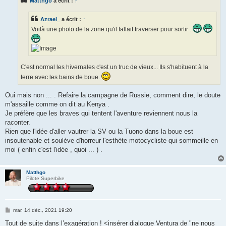
Matthgo
a écrit :
↑
a
g
e
Azrael_
a écrit :
↑
Voilà une photo de la zone qu'il fallait traverser pour sortir :
C'est normal les hivernales c'est un truc de vieux... Ils s'habituent à la
terre avec les bains de boue.
Oui mais non ... . Refaire la campagne de Russie, comment dire, le doute
m'assaille comme on dit au Kenya .
Je préfère que les braves qui tentent l'aventure reviennent nous la
raconter.
Rien que l'idée d'aller vautrer la SV ou la Tuono dans la boue est
insoutenable et soulève d'horreur l'esthète motocycliste qui sommeille en
moi ( enfin c'est l'idée , quoi ... ) .
Matthgo
Pilote Superbike
M
mar. 14 déc., 2021 19:20
e
s
Tout de suite dans l’exagération ! <insérer dialogue Ventura de "ne nous