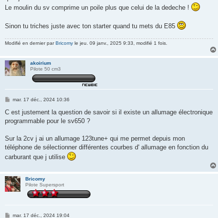
Le moulin du sv comprime un poile plus que celui de la dedeche !
Sinon tu triches juste avec ton starter quand tu mets du E85
Modifié en dernier par
Bricomy
le jeu. 09 janv., 2025 9:33, modifié 1 fois.
akoirium
Pilote 50 cm3
M
mar. 17 déc., 2024 10:36
e
s
C est justement la question de savoir si il existe un allumage électronique
s
programmable pour le sv650 ?
a
g
e
Sur la 2cv j ai un allumage 123tune+ qui me permet depuis mon
téléphone de sélectionner différentes courbes d' allumage en fonction du
carburant que j utilise
Bricomy
Pilote Supersport
M
mar. 17 déc., 2024 19:04