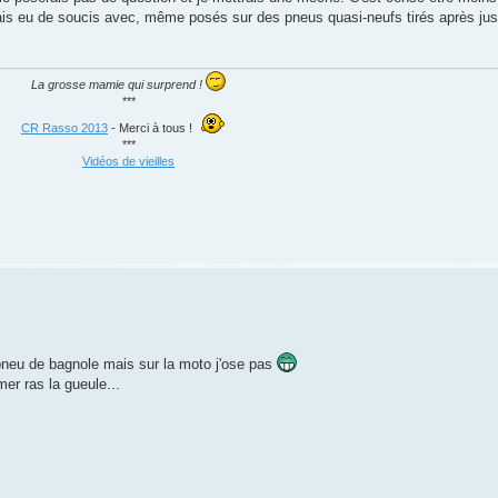
mais eu de soucis avec, même posés sur des pneus quasi-neufs tirés après jusq
La grosse mamie qui surprend !
***
CR Rasso 2013
- Merci à tous !
***
Vidéos de vieilles
ur pneu de bagnole mais sur la moto j'ose pas
imer ras la gueule...