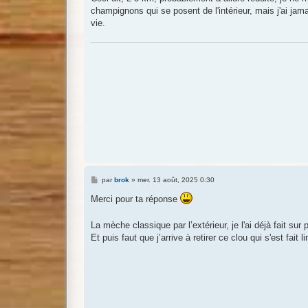
e
champignons qui se posent de l'intérieur, mais j'ai ja
vie.
M
par
brok
»
mer. 13 août, 2025 0:30
e
s
Merci pour ta réponse
s
a
g
La mèche classique par l’extérieur, je l'ai déjà fait s
e
Et puis faut que j’arrive à retirer ce clou qui s'est fait l