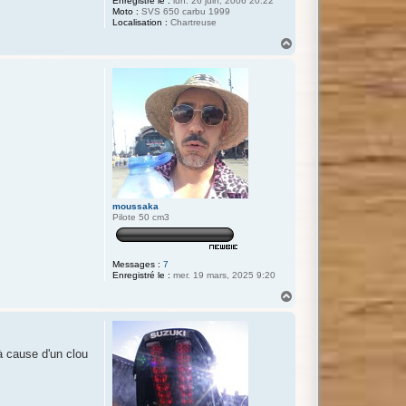
Enregistré le :
lun. 26 juin, 2006 20:22
Moto :
SVS 650 carbu 1999
Localisation :
Chartreuse
H
a
u
t
moussaka
Pilote 50 cm3
Messages :
7
Enregistré le :
mer. 19 mars, 2025 9:20
H
a
u
t
 à cause d'un clou