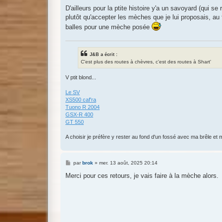
D'ailleurs pour la ptite histoire y'a un savoyard (qui se
plutôt qu'accepter les mèches que je lui proposais, au 
balles pour une mèche posée
J&B a écrit :
C'est plus des routes à chèvres, c'est des routes à Shart'
V ptit blond...
Le SV
XS500 caf'ra
Tuono R 2004
GSX-R 400
GT 550
A choisir je préfère y rester au fond d'un fossé avec ma brêle et m
M
par
brok
»
mer. 13 août, 2025 20:14
e
s
Merci pour ces retours, je vais faire à la mèche alors.
s
a
g
e