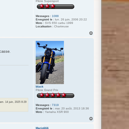
Pilote Supersport
Messages :
1088
Enregistré le :
lun. 26 juin, 2006 20:22
Moto :
SVS 650 carbu 1999
Localisation :
Chartreuse
H
a
u
t
rcasse.
black
Pilote Grand Prix
am. 14 juin, 2025 8:29
Messages :
7319
Enregistré le :
mar. 20 août, 2013 18:36
Moto :
Yamaha XSR 900
H
a
u
Mario666