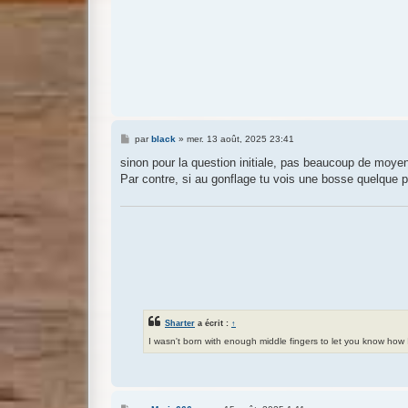
M
par
black
»
mer. 13 août, 2025 23:41
e
s
sinon pour la question initiale, pas beaucoup de moyen
s
Par contre, si au gonflage tu vois une bosse quelque p
a
g
e
Sharter
a écrit :
↑
I wasn't born with enough middle fingers to let you know how