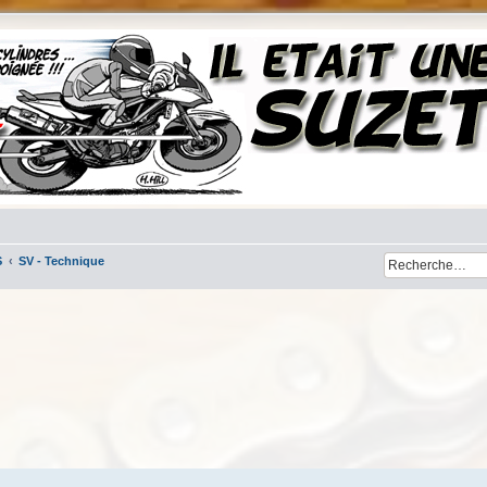
S
SV - Technique
her
cherche avancée