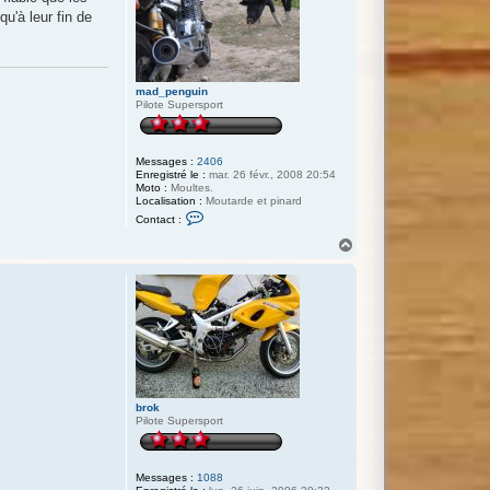
u'à leur fin de
mad_penguin
Pilote Supersport
Messages :
2406
Enregistré le :
mar. 26 févr., 2008 20:54
Moto :
Moultes.
Localisation :
Moutarde et pinard
C
Contact :
o
n
H
t
a
a
u
c
t
t
e
r
m
a
d
_
p
e
brok
n
Pilote Supersport
g
u
i
n
Messages :
1088