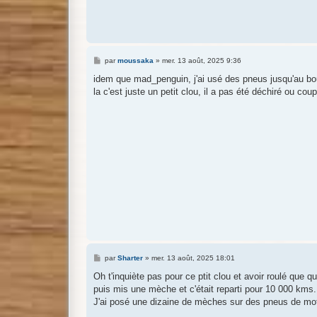
M
par
moussaka
»
mer. 13 août, 2025 9:36
e
s
idem que mad_penguin, j'ai usé des pneus jusqu'au bo
s
la c'est juste un petit clou, il a pas été déchiré ou co
a
g
e
M
par
Sharter
»
mer. 13 août, 2025 18:01
e
s
Oh t'inquiète pas pour ce ptit clou et avoir roulé que q
s
puis mis une mèche et c'était reparti pour 10 000 kms.
a
g
J'ai posé une dizaine de mèches sur des pneus de mot
e