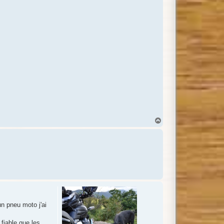
H
a
u
t
un pneu moto j'ai
fiable que les