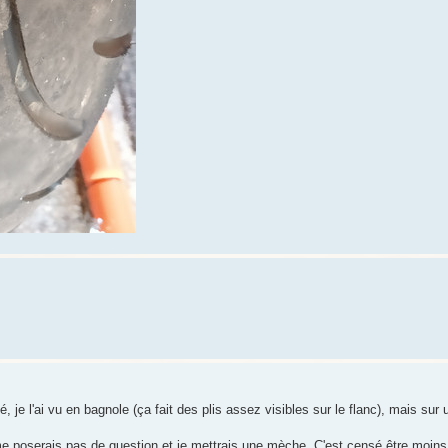
je l'ai vu en bagnole (ça fait des plis assez visibles sur le flanc), mais sur 
 me poserais pas de question et je mettrais une mèche. C'est censé être moins 