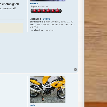
 un champignon
Sharter
Légende vivante
 au moins 20
Messages :
16581
Enregistré le :
mar. 29 déc., 2009 11:39
Moto :
RSV 1000 - GSXR 400 - GT 550 -
XS 650
Localisation :
London
H
a
u
t
brok