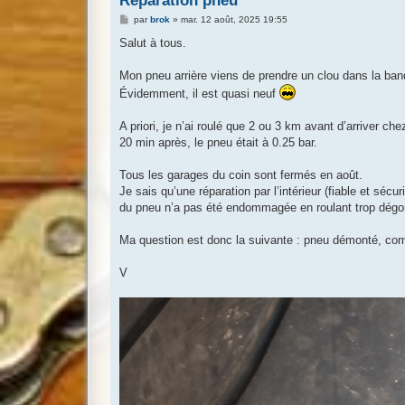
Réparation pneu
M
par
brok
»
mar. 12 août, 2025 19:55
e
s
Salut à tous.
s
a
g
Mon pneu arrière viens de prendre un clou dans la ban
e
Évidemment, il est quasi neuf
A priori, je n’ai roulé que 2 ou 3 km avant d’arriver c
20 min après, le pneu était à 0.25 bar.
Tous les garages du coin sont fermés en août.
Je sais qu’une réparation par l’intérieur (fiable et séc
du pneu n’a pas été endommagée en roulant trop dégon
Ma question est donc la suivante : pneu démonté, comm
V