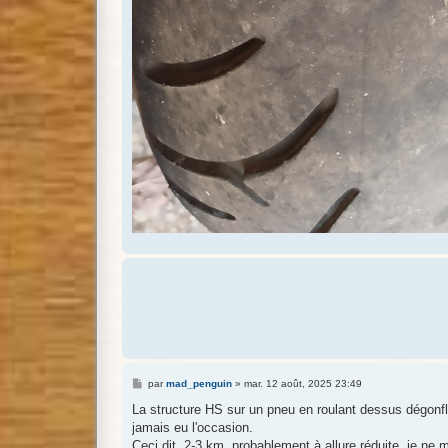
M
par
mad_penguin
»
mar. 12 août, 2025 23:49
e
s
La structure HS sur un pneu en roulant dessus dégonflé, 
s
jamais eu l'occasion.
a
g
Ceci dit, 2-3 km, probablement à allure réduite, je ne