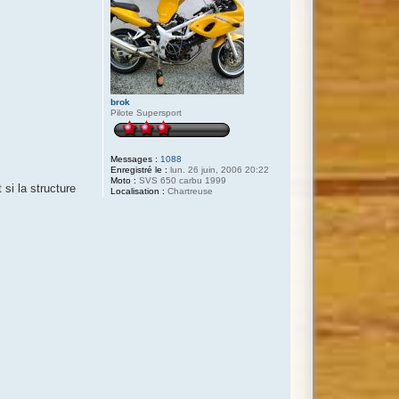
brok
Pilote Supersport
Messages :
1088
Enregistré le :
lun. 26 juin, 2006 20:22
Moto :
SVS 650 carbu 1999
 si la structure
Localisation :
Chartreuse