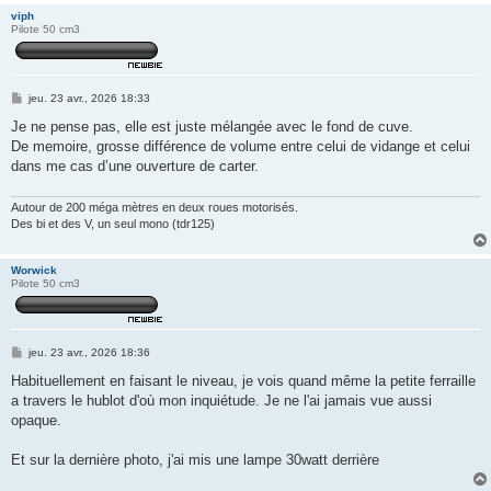
viph
Pilote 50 cm3
M
jeu. 23 avr., 2026 18:33
e
s
Je ne pense pas, elle est juste mélangée avec le fond de cuve.
s
De memoire, grosse différence de volume entre celui de vidange et celui
a
g
dans me cas d’une ouverture de carter.
e
Autour de 200 méga mètres en deux roues motorisés.
Des bi et des V, un seul mono (tdr125)
Worwick
Pilote 50 cm3
M
jeu. 23 avr., 2026 18:36
e
s
Habituellement en faisant le niveau, je vois quand même la petite ferraille
s
a travers le hublot d'où mon inquiétude. Je ne l'ai jamais vue aussi
a
g
opaque.
e
Et sur la dernière photo, j'ai mis une lampe 30watt derrière