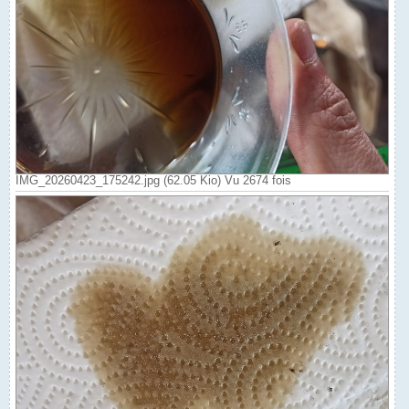
IMG_20260423_175242.jpg (62.05 Kio) Vu 2674 fois