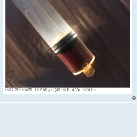
IMG_20260423_180150.jpg (43.04 Kio) Vu 2674 fois