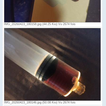
IMG_20260423_180158.jpg (44.25 Kio) Vu 2674 fois
IMG_20260423_180146.jpg (50.08 Kio) Vu 2674 fois