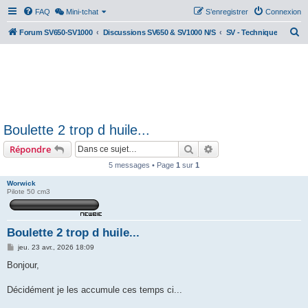
FAQ
Mini-tchat
S’enregistrer
Connexion
R
Forum SV650-SV1000
Discussions SV650 & SV1000 N/S
SV - Technique
e
c
h
e
r
Boulette 2 trop d huile...
c
Rechercher
Recherche avancée
Répondre
h
e
5 messages • Page
1
sur
1
r
Worwick
Pilote 50 cm3
Boulette 2 trop d huile...
M
jeu. 23 avr., 2026 18:09
e
s
Bonjour,
s
a
g
Décidément je les accumule ces temps ci...
e