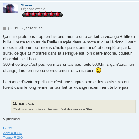
Sharter
Légende vivante
M
jeu. 23 avr., 2026 21:25
e
s
Ça m'inquiète pas trop ton histoire, même si tu as fait la vidange + filtre à
s
huile il reste toujours de l'huile usagée dans le moteur ici et là donc il vaut
a
g
mieux mettre un poil moins d'huile que recommandé et compléter par la
e
suite, ce que tu montres dans la seringue est loin d'être moche, couleur
chocolat c'est bon.
300ml de trop c'est pas top mais si t'as pas roulé 5000kms ça n'aura rien
changé, fais ton niveau correctement et ça ira bien
Le risque d'avoir trop d'huile c'est une surpression et les joints spis qui
fuient dans le long terme, si t'as fait ta vidange récemment te bile pas.
J&B a écrit :
C'est plus des routes à chèvres, c'est des routes à Shart'
V ptit blond...
Le SV
XS500 caf'ra
Tuono R 2004