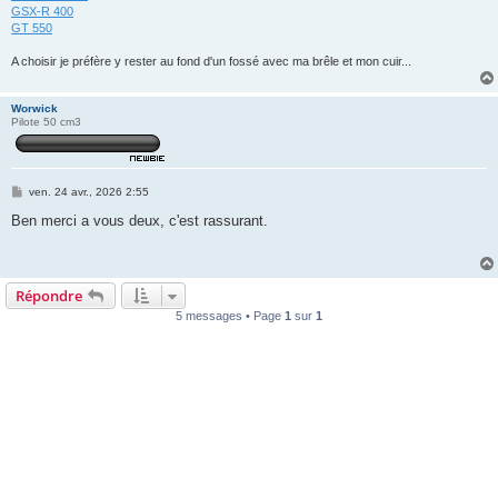
GSX-R 400
GT 550
A choisir je préfère y rester au fond d'un fossé avec ma brêle et mon cuir...
Worwick
Pilote 50 cm3
M
ven. 24 avr., 2026 2:55
e
s
Ben merci a vous deux, c'est rassurant.
s
a
g
e
Répondre
5 messages • Page
1
sur
1