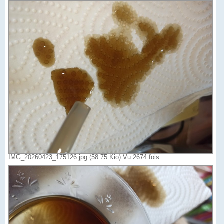
IMG_20260423_175126.jpg (58.75 Kio) Vu 2674 fois