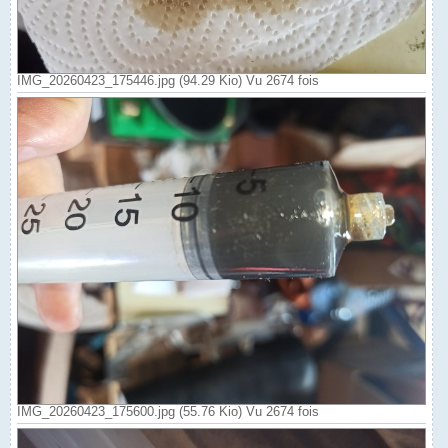
IMG_20260423_175446.jpg (94.29 Kio) Vu 2674 fois
IMG_20260423_175600.jpg (55.76 Kio) Vu 2674 fois