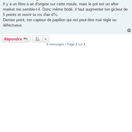
g
Il y a un filtre à air d'origine sur cette meule, mais le pot est un after
e
market me semble-t-il. Donc même bridé, il faut augmenter ton gicleur de
5 points et ouvrir ta vis d'air d'⅛.
Dernier point, ton capteur de papillon qui est peut-être mal réglé ou
défectueux.
Répondre
6 messages • Page
1
sur
1