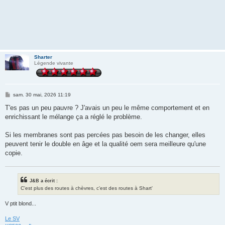
Sharter
Légende vivante
M
sam. 30 mai, 2026 11:19
e
s
T'es pas un peu pauvre ? J'avais un peu le même comportement et en
s
enrichissant le mélange ça a réglé le problème.
a
g
e
Si les membranes sont pas percées pas besoin de les changer, elles
peuvent tenir le double en âge et la qualité oem sera meilleure qu'une
copie.
J&B a écrit :
C'est plus des routes à chèvres, c'est des routes à Shart'
V ptit blond...
Le SV