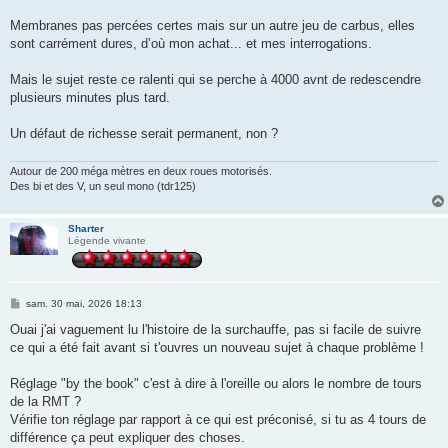
Membranes pas percées certes mais sur un autre jeu de carbus, elles
sont carrément dures, d’où mon achat... et mes interrogations.
Mais le sujet reste ce ralenti qui se perche à 4000 avnt de redescendre
plusieurs minutes plus tard.
Un défaut de richesse serait permanent, non ?
Autour de 200 méga mètres en deux roues motorisés.
Des bi et des V, un seul mono (tdr125)
Sharter
Légende vivante
M
sam. 30 mai, 2026 18:13
e
s
Ouai j'ai vaguement lu l'histoire de la surchauffe, pas si facile de suivre
s
ce qui a été fait avant si t'ouvres un nouveau sujet à chaque problème !
a
g
e
Réglage "by the book" c'est à dire à l'oreille ou alors le nombre de tours
de la RMT ?
Vérifie ton réglage par rapport à ce qui est préconisé, si tu as 4 tours de
différence ça peut expliquer des choses.