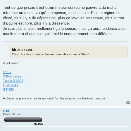
Tout ce que je sais c'est qu'un moteur qui tourne pauvre a du mal à
retomber au ralenti vu qu'il compense, sinon il cale. Plus le régime est
élevé, plus il y a de dépression, plus ça lève les boisseaux, plus le trou
d'aiguille est libre, plus il y a d'essence.
Je sais pas si c'est réellement ça le soucis, mais ça aura tendance à se
manifester à chaud puisqu'à froid le comportement sera différent.
J&B a écrit :
C'est plus des routes à chèvres, c'est des routes à Shart'
V ptit blond...
Le SV
XS500 caf'ra
Tuono R 2004
GSX-R 400
GT 550
A choisir je préfère y rester au fond d'un fossé avec ma brêle et mon cuir...
viph
Pilote 50 cm3