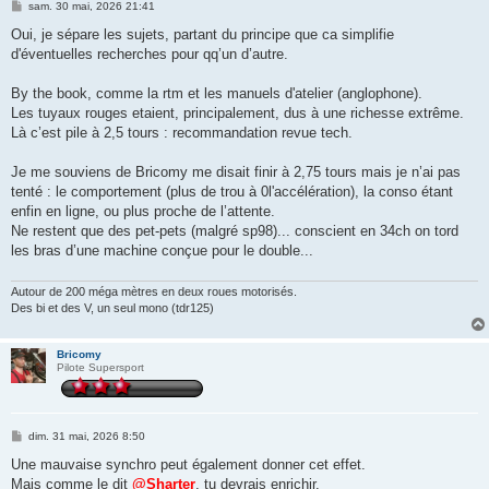
M
sam. 30 mai, 2026 21:41
e
s
Oui, je sépare les sujets, partant du principe que ca simplifie
s
d'éventuelles recherches pour qq’un d’autre.
a
g
e
By the book, comme la rtm et les manuels d'atelier (anglophone).
Les tuyaux rouges etaient, principalement, dus à une richesse extrême.
Là c’est pile à 2,5 tours : recommandation revue tech.
Je me souviens de Bricomy me disait finir à 2,75 tours mais je n’ai pas
tenté : le comportement (plus de trou à 0l'accélération), la conso étant
enfin en ligne, ou plus proche de l’attente.
Ne restent que des pet-pets (malgré sp98)... conscient en 34ch on tord
les bras d’une machine conçue pour le double...
Autour de 200 méga mètres en deux roues motorisés.
Des bi et des V, un seul mono (tdr125)
Bricomy
Pilote Supersport
M
dim. 31 mai, 2026 8:50
e
s
Une mauvaise synchro peut également donner cet effet.
s
Mais comme le dit
@Sharter
, tu devrais enrichir.
a