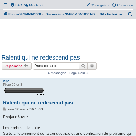
FAQ
Mini-tchat
S’enregistrer
Connexion
R
Forum SV650-SV1000
Discussions SV650 & SV1000 N/S
SV - Technique
e
c
h
e
r
Ralenti qui ne redescend pas
c
Rechercher
Recherche avancée
Répondre
h
e
6 messages • Page
1
sur
1
r
viph
Pilote 50 cm3
Ralenti qui ne redescend pas
M
sam. 30 mai, 2026 10:29
e
s
Bonjour à tous
s
a
g
Les carbus... la suite !
e
Suite à l'étonnement de la conductrice et une vérification du problème qui