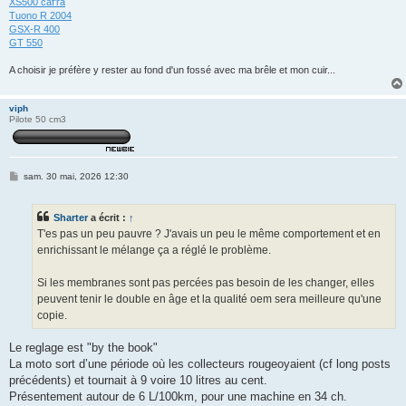
XS500 caf'ra
Tuono R 2004
GSX-R 400
GT 550
A choisir je préfère y rester au fond d'un fossé avec ma brêle et mon cuir...
viph
Pilote 50 cm3
M
sam. 30 mai, 2026 12:30
e
s
s
Sharter
a écrit :
↑
a
g
T'es pas un peu pauvre ? J'avais un peu le même comportement et en
e
enrichissant le mélange ça a réglé le problème.
Si les membranes sont pas percées pas besoin de les changer, elles
peuvent tenir le double en âge et la qualité oem sera meilleure qu'une
copie.
Le reglage est "by the book"
La moto sort d’une période où les collecteurs rougeoyaient (cf long posts
précédents) et tournait à 9 voire 10 litres au cent.
Présentement autour de 6 L/100km, pour une machine en 34 ch.