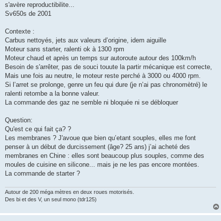
s'avère reproductibilite...
Sv650s de 2001
Contexte :
Carbus nettoyés, jets aux valeurs d’origine, idem aiguille
Moteur sans starter, ralenti ok à 1300 rpm
Moteur chaud et après un temps sur autoroute autour des 100km/h
Besoin de s'arrêter, pas de souci touute la partir mécanique est correcte,
Mais une fois au neutre, le moteur reste perché à 3000 ou 4000 rpm.
Si l’arret se prolonge, genre un feu qui dure (je n’ai pas chronomètré) le
ralenti retombe a la bonne valeur.
La commande des gaz ne semble ni bloquée ni se débloquer
Question:
Qu'est ce qui fait ça? ?
Les membranes ? J'avoue que bien qu’etant souples, elles me font
penser à un début de durcissement (âge? 25 ans) j’ai acheté des
membranes en Chine : elles sont beaucoup plus souples, comme des
moules de cuisine en silicone... mais je ne les pas encore montées.
La commande de starter ?
Autour de 200 méga mètres en deux roues motorisés.
Des bi et des V, un seul mono (tdr125)