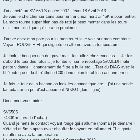
s
a
g
J'ai acheté un SV 650 S année 2007. Jeudi 18 Avril 2013.
e
Je vais le chercher sur Lens pour rentrer chez moi J'ai 45Km pour rentrer.
La moto tourne super bien pas de raté je peux monter dans les tours
etc... rien n'indique qu'elle a un probleme.
J'arrive chez mon pote pour lui montrer et la je vois sur mon compteur.
Voyant ROUGE + FI qui clignote en alterné avec la température...
Je look le bouquin rien de grave mais faut allez chez concess.... Je fais
d'abord le tour des fofos... je tombe ici sur le reportage SAMEDI matin
petite vidange + changement de filtre a huile etc... Test du DIAG avec le
fil électrique et la il m'affiche C00 donc celon le tableau aucune erreur.
Je fais le tour de la becane on look les connectique etc... j'ai une sonde
lambda sur un pot d'echappement NIKKO (demi ligne)
Donc pour vous aidez :
SV650S
7430Km (lors de l'achat)
Quand je mets le contact voyant rouge qui s'allume (normal) je démarre il
s'éteind et 5min apres avoir chauffer le voyant ce rallume et FI clignote
en alterné avec la température