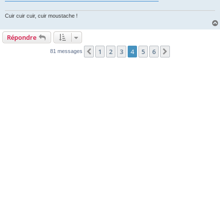
g
e
Cuir cuir cuir, cuir moustache !
Répondre
1
2
3
4
5
6
Précédente
Suivante
81 messages