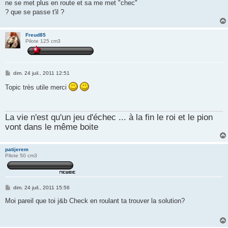
ne se met plus en route et sa me met "chec"
a
g
? que se passe t'il ?
e
Freud85
Pilote 125 cm3
M
dim. 24 juil., 2011 12:51
e
s
Topic très utile merci
s
a
g
e
La vie n'est qu'un jeu d'échec ... à la fin le roi et le pion
vont dans le même boite
patijerem
Pilote 50 cm3
M
dim. 24 juil., 2011 15:56
e
s
Moi pareil que toi j&b Check en roulant ta trouver la solution?
s
a
g
e