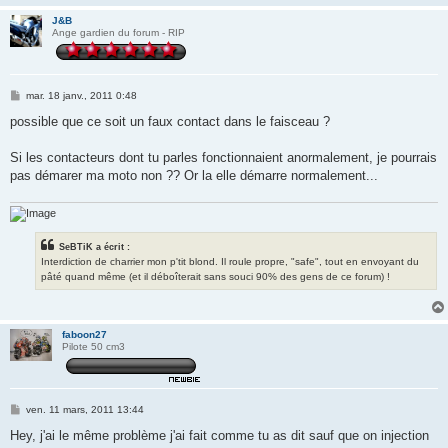
J&B
Ange gardien du forum - RIP
M
mar. 18 janv., 2011 0:48
e
s
possible que ce soit un faux contact dans le faisceau ?
s
a
g
Si les contacteurs dont tu parles fonctionnaient anormalement, je pourrais
e
pas démarer ma moto non ?? Or la elle démarre normalement...
SeBTiK a écrit :
Interdiction de charrier mon p'tit blond. Il roule propre, "safe", tout en envoyant du
pâté quand même (et il déboîterait sans souci 90% des gens de ce forum) !
faboon27
Pilote 50 cm3
M
ven. 11 mars, 2011 13:44
e
s
Hey, j'ai le même problème j'ai fait comme tu as dit sauf que on injection
s