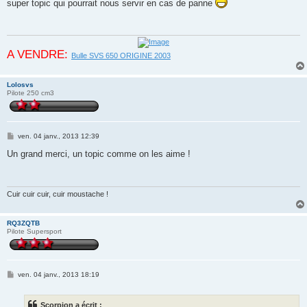
super topic qui pourrait nous servir en cas de panne
s
a
g
e
A VENDRE:
Bulle SVS 650 ORIGINE 2003
Lolosvs
Pilote 250 cm3
M
ven. 04 janv., 2013 12:39
e
s
Un grand merci, un topic comme on les aime !
s
a
g
e
Cuir cuir cuir, cuir moustache !
RQ3ZQTB
Pilote Supersport
M
ven. 04 janv., 2013 18:19
e
s
s
Scorpion a écrit :
a