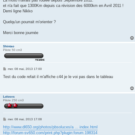
La moto n'avais pas roulée depuis Septembre 2012.
et n'a fait que 1300Km depuis ca révision des 6000km en Avril 2011 !
Demi ligne Nikko
Quelqu'un pourrait m'orienter ?
Merci bonne journée
Shintao
Pilote 50 cm3
M
mer. 08 mai, 2013 17:00
e
s
Test du code refait il m'affiche c44 je le voi pas dans le tableau
s
a
g
e
Lolosvs
Pilote 250 cm3
M
mer. 08 mai, 2013 17:08
e
s
http://www.dl650.org/photos/pbsoluces/a ... index.html
s
http://forum-sv650.com/print.php?plugin:forum.198314
a