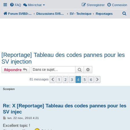
FAQ
Mini-tchat
S’enregistrer
Connexion
R
Forum SV650-SV1000
Discussions SV650 & SV1000 N/S
SV - Technique
Reportages
e
c
h
e
r
[Reportage] Tableau des codes pannes pour les
c
SV injection
h
Rechercher
Recherche avancée
Répondre
e
r
1
2
3
4
5
6
Précédente
Suivante
81 messages
Scorpion
Re: X [Reportage] Tableau des codes pannes pour les
SV injec
M
lun. 22 nov., 2010 4:21
e
s
Excellent topic !
s