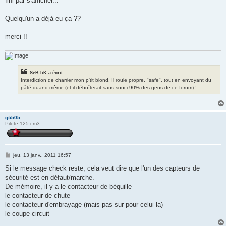
fini par s'afficher...
Quelqu'un a déjà eu ça ??
merci !!
SeBTiK a écrit :
Interdiction de charrier mon p'tit blond. Il roule propre, "safe", tout en envoyant du
pâté quand même (et il déboîterait sans souci 90% des gens de ce forum) !
gti505
Pilote 125 cm3
M
jeu. 13 janv., 2011 16:57
e
s
Si le message check reste, cela veut dire que l'un des capteurs de
s
sécurité est en défaut/marche.
a
g
De mémoire, il y a le contacteur de béquille
e
le contacteur de chute
le contacteur d'embrayage (mais pas sur pour celui la)
le coupe-circuit