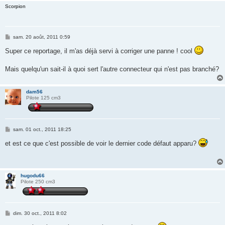
Scorpion
M
sam. 20 août, 2011 0:59
e
s
Super ce reportage, il m'as déjà servi à corriger une panne ! cool
s
a
g
Mais quelqu'un sait-il à quoi sert l'autre connecteur qui n'est pas branché?
e
dam56
Pilote 125 cm3
M
sam. 01 oct., 2011 18:25
e
s
et est ce que c'est possible de voir le dernier code défaut apparu?
s
a
g
e
hugodu66
Pilote 250 cm3
M
dim. 30 oct., 2011 8:02
e
s