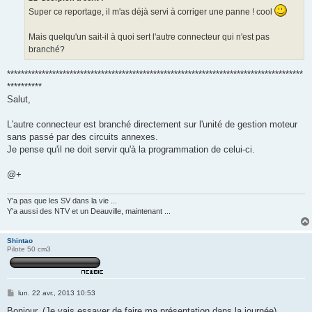
g
Super ce reportage, il m'as déjà servi à corriger une panne ! cool
e
Mais quelqu'un sait-il à quoi sert l'autre connecteur qui n'est pas
branché?
*************************************************************************************
**********
Salut,
L'autre connecteur est branché directement sur l'unité de gestion moteur
sans passé par des circuits annexes.
Je pense qu'il ne doit servir qu'à la programmation de celui-ci.
@+
Y'a pas que les SV dans la vie ...
Y'a aussi des NTV et un Deauville, maintenant ...
Shintao
Pilote 50 cm3
M
lun. 22 avr., 2013 10:53
e
s
Bonjour, (Je vais essayer de faire ma présentation dans la journée)