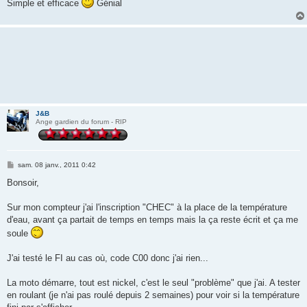
Simple et efficace
Génial
a
g
e
J&B
Ange gardien du forum - RIP
M
sam. 08 janv., 2011 0:42
e
s
Bonsoir,
s
a
g
Sur mon compteur j'ai l'inscription "CHEC" à la place de la température
e
d'eau, avant ça partait de temps en temps mais la ça reste écrit et ça me
soule
J'ai testé le FI au cas où, code C00 donc j'ai rien...
La moto démarre, tout est nickel, c'est le seul "problème" que j'ai. A tester
en roulant (je n'ai pas roulé depuis 2 semaines) pour voir si la température