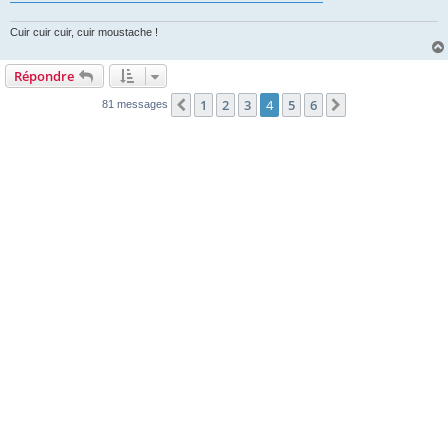
g
e
Cuir cuir cuir, cuir moustache !
Répondre
1
2
3
4
5
6
Précédente
Suivante
81 messages