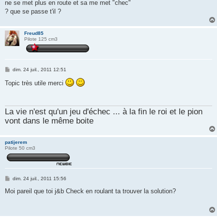
ne se met plus en route et sa me met "chec"
a
g
? que se passe t'il ?
e
Freud85
Pilote 125 cm3
M
dim. 24 juil., 2011 12:51
e
s
Topic très utile merci
s
a
g
e
La vie n'est qu'un jeu d'échec ... à la fin le roi et le pion
vont dans le même boite
patijerem
Pilote 50 cm3
M
dim. 24 juil., 2011 15:56
e
s
Moi pareil que toi j&b Check en roulant ta trouver la solution?
s
a
g
e