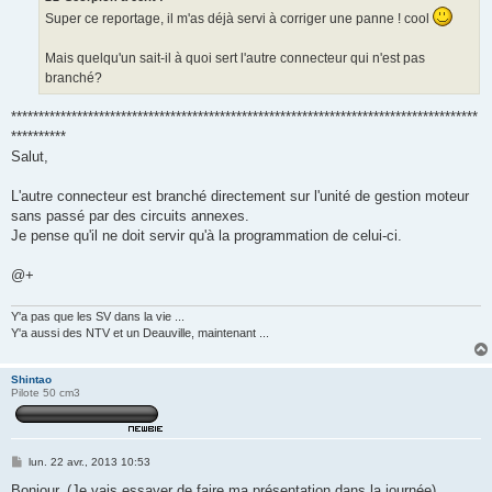
g
Super ce reportage, il m'as déjà servi à corriger une panne ! cool
e
Mais quelqu'un sait-il à quoi sert l'autre connecteur qui n'est pas
branché?
*************************************************************************************
**********
Salut,
L'autre connecteur est branché directement sur l'unité de gestion moteur
sans passé par des circuits annexes.
Je pense qu'il ne doit servir qu'à la programmation de celui-ci.
@+
Y'a pas que les SV dans la vie ...
Y'a aussi des NTV et un Deauville, maintenant ...
Shintao
Pilote 50 cm3
M
lun. 22 avr., 2013 10:53
e
s
Bonjour, (Je vais essayer de faire ma présentation dans la journée)