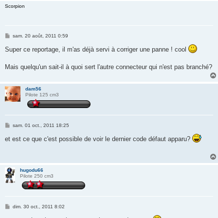
Scorpion
M
sam. 20 août, 2011 0:59
e
s
Super ce reportage, il m'as déjà servi à corriger une panne ! cool
s
a
g
Mais quelqu'un sait-il à quoi sert l'autre connecteur qui n'est pas branché?
e
dam56
Pilote 125 cm3
M
sam. 01 oct., 2011 18:25
e
s
et est ce que c'est possible de voir le dernier code défaut apparu?
s
a
g
e
hugodu66
Pilote 250 cm3
M
dim. 30 oct., 2011 8:02
e
s