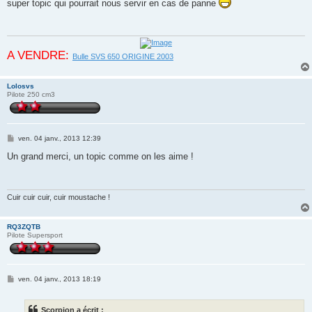
super topic qui pourrait nous servir en cas de panne
s
a
g
e
A VENDRE:
Bulle SVS 650 ORIGINE 2003
Lolosvs
Pilote 250 cm3
M
ven. 04 janv., 2013 12:39
e
s
Un grand merci, un topic comme on les aime !
s
a
g
e
Cuir cuir cuir, cuir moustache !
RQ3ZQTB
Pilote Supersport
M
ven. 04 janv., 2013 18:19
e
s
s
Scorpion a écrit :
a