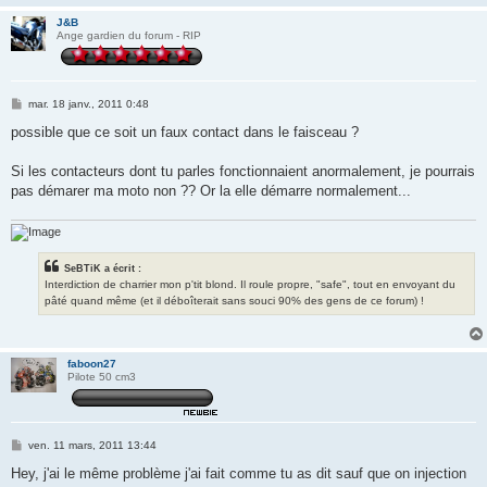
J&B
Ange gardien du forum - RIP
M
mar. 18 janv., 2011 0:48
e
s
possible que ce soit un faux contact dans le faisceau ?
s
a
g
Si les contacteurs dont tu parles fonctionnaient anormalement, je pourrais
e
pas démarer ma moto non ?? Or la elle démarre normalement...
SeBTiK a écrit :
Interdiction de charrier mon p'tit blond. Il roule propre, "safe", tout en envoyant du
pâté quand même (et il déboîterait sans souci 90% des gens de ce forum) !
faboon27
Pilote 50 cm3
M
ven. 11 mars, 2011 13:44
e
s
Hey, j'ai le même problème j'ai fait comme tu as dit sauf que on injection
s