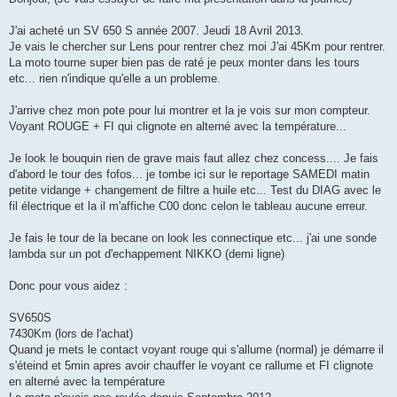
s
a
g
J'ai acheté un SV 650 S année 2007. Jeudi 18 Avril 2013.
e
Je vais le chercher sur Lens pour rentrer chez moi J'ai 45Km pour rentrer.
La moto tourne super bien pas de raté je peux monter dans les tours
etc... rien n'indique qu'elle a un probleme.
J'arrive chez mon pote pour lui montrer et la je vois sur mon compteur.
Voyant ROUGE + FI qui clignote en alterné avec la température...
Je look le bouquin rien de grave mais faut allez chez concess.... Je fais
d'abord le tour des fofos... je tombe ici sur le reportage SAMEDI matin
petite vidange + changement de filtre a huile etc... Test du DIAG avec le
fil électrique et la il m'affiche C00 donc celon le tableau aucune erreur.
Je fais le tour de la becane on look les connectique etc... j'ai une sonde
lambda sur un pot d'echappement NIKKO (demi ligne)
Donc pour vous aidez :
SV650S
7430Km (lors de l'achat)
Quand je mets le contact voyant rouge qui s'allume (normal) je démarre il
s'éteind et 5min apres avoir chauffer le voyant ce rallume et FI clignote
en alterné avec la température