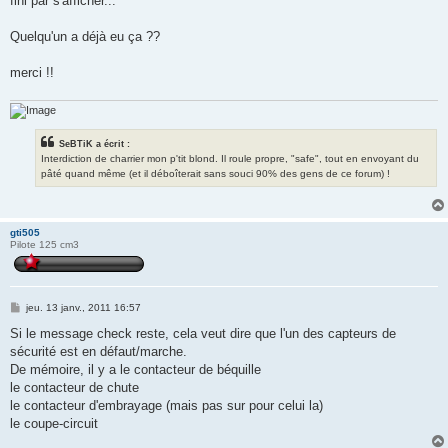
fini par s'afficher...
Quelqu'un a déjà eu ça ??
merci !!
SeBTiK a écrit :
Interdiction de charrier mon p'tit blond. Il roule propre, "safe", tout en envoyant du
pâté quand même (et il déboîterait sans souci 90% des gens de ce forum) !
gti505
Pilote 125 cm3
M
jeu. 13 janv., 2011 16:57
e
s
Si le message check reste, cela veut dire que l'un des capteurs de
s
sécurité est en défaut/marche.
a
g
De mémoire, il y a le contacteur de béquille
e
le contacteur de chute
le contacteur d'embrayage (mais pas sur pour celui la)
le coupe-circuit