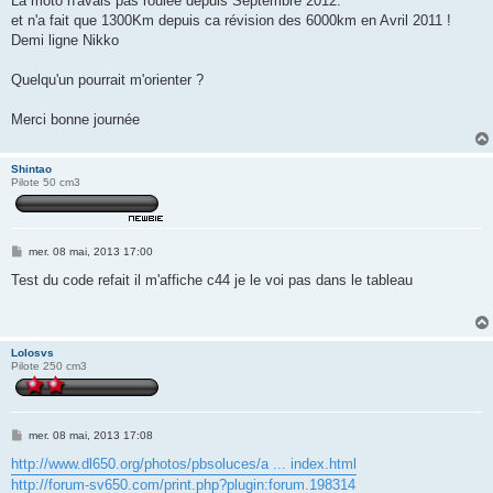
La moto n'avais pas roulée depuis Septembre 2012.
et n'a fait que 1300Km depuis ca révision des 6000km en Avril 2011 !
Demi ligne Nikko
Quelqu'un pourrait m'orienter ?
Merci bonne journée
Shintao
Pilote 50 cm3
M
mer. 08 mai, 2013 17:00
e
s
Test du code refait il m'affiche c44 je le voi pas dans le tableau
s
a
g
e
Lolosvs
Pilote 250 cm3
M
mer. 08 mai, 2013 17:08
e
s
http://www.dl650.org/photos/pbsoluces/a ... index.html
s
http://forum-sv650.com/print.php?plugin:forum.198314
a