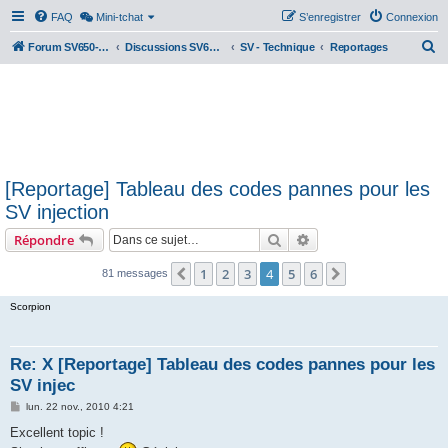
FAQ
Mini-tchat
S’enregistrer
Connexion
R
Forum SV650-SV1000
Discussions SV650 & SV1000 N/S
SV - Technique
Reportages
e
c
h
e
r
[Reportage] Tableau des codes pannes pour les
c
SV injection
h
Rechercher
Recherche avancée
Répondre
e
r
1
2
3
4
5
6
Précédente
Suivante
81 messages
Scorpion
Re: X [Reportage] Tableau des codes pannes pour les
SV injec
M
lun. 22 nov., 2010 4:21
e
s
Excellent topic !
s