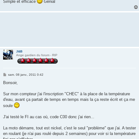
Simple et efficace
Génial
a
g
e
J&B
Ange gardien du forum - RIP
M
sam. 08 janv., 2011 0:42
e
s
Bonsoir,
s
a
g
Sur mon compteur j'ai l'inscription "CHEC" à la place de la température
e
d'eau, avant ça partait de temps en temps mais la ça reste écrit et ça me
soule
J'ai testé le FI au cas où, code C00 donc j'ai rien...
La moto démarre, tout est nickel, c'est le seul "problème" que j'ai. A tester
en roulant (je n'ai pas roulé depuis 2 semaines) pour voir si la température