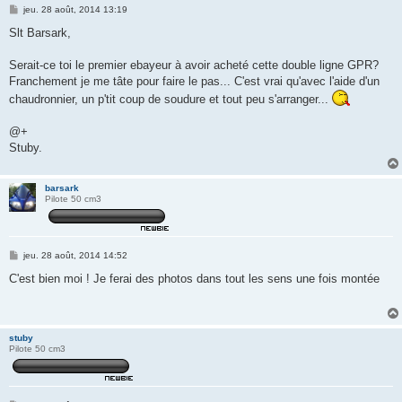
M
jeu. 28 août, 2014 13:19
e
s
Slt Barsark,
s
a
g
Serait-ce toi le premier ebayeur à avoir acheté cette double ligne GPR?
e
Franchement je me tâte pour faire le pas... C'est vrai qu'avec l'aide d'un
chaudronnier, un p'tit coup de soudure et tout peu s'arranger...
@+
Stuby.
barsark
Pilote 50 cm3
M
jeu. 28 août, 2014 14:52
e
s
C'est bien moi ! Je ferai des photos dans tout les sens une fois montée
s
a
g
e
stuby
Pilote 50 cm3