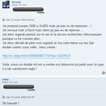
barsark
Pilote 50 cm3
M
mer. 27 août, 2014 19:13
e
s
Jai proposé jusque 160€ a Sv650 mais jai pas eu de reponses : /
s
Jai envoyé mail a Devil mais idem jai pas eu de reponse...
a
g
Jai alors regardé partout sur le net et la encore recherches infructueuses
e
puisque ce kit n'existe plus...
Jai donc décidé de jeter mon regards et ma carte bleue sur les Gpr
double sorties sous selle...tiens zieute :
http://m.ebay.fr/itm/200992987776?nav=SEARCH
Voila..sinon un double ixil est a vendre sur leboncoin jai parlé avec le type
il a lair vachement reglo !
stuby
Pilote 50 cm3
M
mer. 27 août, 2014 21:19
e
s
Slt barsark !
s