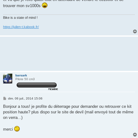
s
trouver mon sv1000s
a
g
e
Bike is a state of mind !
https://julien-t.kabook.fr/
barsark
Pilote 50 cm3
M
dim. 06 juil., 2014 15:06
e
s
Bonjour a tous! je profite du déterrage pour demander ou retrouver ce kit
s
position haute? plus dispo sur le site de devil (mail envoyé tout de même
a
g
on verra...)
e
merci