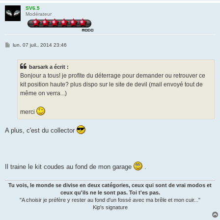
SV6.5
Modérateur
M
lun. 07 juil., 2014 23:46
e
s
s
barsark a écrit :
a
g
Bonjour a tous! je profite du déterrage pour demander ou retrouver ce
e
kit position haute? plus dispo sur le site de devil (mail envoyé tout de
même on verra...)
merci
A plus, c'est du collector
Il traine le kit coudes au fond de mon garage
.
Tu vois, le monde se divise en deux catégories, ceux qui sont de vrai modos et
ceux qu'ils ne le sont pas. Toi t'es pas.
"A choisir je préfère y rester au fond d'un fossé avec ma brêle et mon cuir..."
Kip's signature