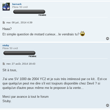
barsark
Pilote 50 cm3
M
mar. 08 juil., 2014 4:39
e
s
Haaa?
s
Et simple question de motard curieux...le vendrais tu?
a
g
e
stuby
Pilote 50 cm3
M
mer. 27 août, 2014 18:43
e
s
Slt à tous,
s
a
g
J'ai une SV 1000 de 2004 YC2 et je suis très intéressé par ce kit.. Est-ce
e
que quelqu'un peut me dire s'il est toujours disponible chez Devil ? si
quelqu'un d'autre peux même me le proposer à la vente...
Merci par avance à tout le forum
Stuby.