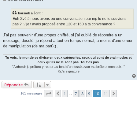
e
s
s
barsark a écrit :
a
g
Euh Sv6.5 nous avons eu une conversation par mp tu ne te souviens
e
pas ? : / je t avais proposé entre 120 et 160 a ta convenance ?
J'ai pas souvenir d'une propos chiffré, si j'ai oublié de répondre a un
message, désolé, je répond a tout en temps normal, a moins d'une erreur
de manipulation (de ma part);) .
Tu vois, le monde se divise en deux catégories, ceux qui sont de vrai modos et
ceux qu'ils ne le sont pas. Toi t'es pas.
"A choisir je préfère y rester au fond d'un fossé avec ma brêle et mon cuir..."
Kip's signature
Répondre
Page
10
sur
11
1
7
8
9
10
11
Précédente
Suivante
161 messages
…