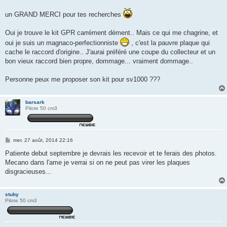
a
g
un GRAND MERCI pour tes recherches
e
Oui je trouve le kit GPR carrément dément.. Mais ce qui me chagrine, et
oui je suis un magnaco-perfectionniste
, c'est la pauvre plaque qui
cache le raccord d'origine.. J'aurai préféré une coupe du collecteur et un
bon vieux raccord bien propre, dommage... vraiment dommage..
Personne peux me proposer son kit pour sv1000 ???
barsark
Pilote 50 cm3
M
mer. 27 août, 2014 22:16
e
s
Patiente debut septembre je devrais les recevoir et te ferais des photos.
s
Mecano dans l'ame je verrai si on ne peut pas virer les plaques
a
g
disgracieuses...
e
stuby
Pilote 50 cm3