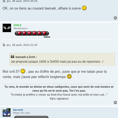
M
jeu. 28 août, 2014 20:24
e
s
OK, on se tiens au courant barsark..affaire à suivre
s
a
g
e
SV6.5
Modérateur
M
jeu. 28 août, 2014 21:25
e
s
s
barsark a écrit :
a
g
Jai proposé jusque 160€ a Sv650 mais jai pas eu de reponses : /
e
Moi sv6.5?
, pas eu d'offre de prix, juste que je me tatais pour la
vente, mais j'aurai pas reflechi longtemps
.
Tu vois, le monde se divise en deux catégories, ceux qui sont de vrai modos et
ceux qu'ils ne le sont pas. Toi t'es pas.
"A choisir je préfère y rester au fond d'un fossé avec ma brêle et mon cuir..."
Kip's signature
barsark
Pilote 50 cm3