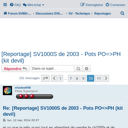
FAQ
Mini-tchat
S’enregistrer
Connexion
R
Forum SV650-SV1000
Discussions SV650 & SV1000 N/S
SV - Technique
Reportages
e
c
h
e
r
[Reportage] SV1000S de 2003 - Pots PO=>PH
c
(kit devil)
h
Rechercher
Recherche avancée
Répondre
e
r
Page
10
sur
11
1
7
8
9
10
11
Précédente
Suivante
161 messages
…
shadow058
Pilote Supersport
Re: [Reportage] SV1000S de 2003 - Pots PO=>PH (kit
devil)
M
lun. 12 mai, 2014 20:37
e
s
et vu que je relis quasi tout en attendant de vendre le cb1000r et de