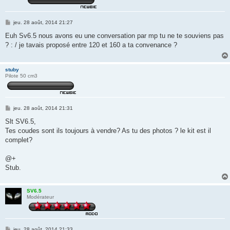
M
jeu. 28 août, 2014 21:27
e
s
Euh Sv6.5 nous avons eu une conversation par mp tu ne te souviens pas
s
? : / je tavais proposé entre 120 et 160 a ta convenance ?
a
g
e
stuby
Pilote 50 cm3
M
jeu. 28 août, 2014 21:31
e
s
Slt SV6.5,
s
Tes coudes sont ils toujours à vendre? As tu des photos ? le kit est il
a
g
complet?
e
@+
Stub.
SV6.5
Modérateur
M
jeu. 28 août, 2014 21:33