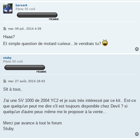
barsark
Pilote 50 cm3
M
mar. 08 juil., 2014 4:39
e
s
Haaa?
s
Et simple question de motard curieux...le vendrais tu?
a
g
e
stuby
Pilote 50 cm3
M
mer. 27 août, 2014 18:43
e
s
Slt à tous,
s
a
g
J'ai une SV 1000 de 2004 YC2 et je suis très intéressé par ce kit.. Est-ce
e
que quelqu'un peut me dire s'il est toujours disponible chez Devil ? si
quelqu'un d'autre peux même me le proposer à la vente...
Merci par avance à tout le forum
Stuby.