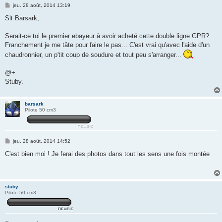
M
jeu. 28 août, 2014 13:19
e
s
Slt Barsark,
s
a
g
Serait-ce toi le premier ebayeur à avoir acheté cette double ligne GPR?
e
Franchement je me tâte pour faire le pas... C'est vrai qu'avec l'aide d'un
chaudronnier, un p'tit coup de soudure et tout peu s'arranger...
@+
Stuby.
barsark
Pilote 50 cm3
M
jeu. 28 août, 2014 14:52
e
s
C'est bien moi ! Je ferai des photos dans tout les sens une fois montée
s
a
g
e
stuby
Pilote 50 cm3