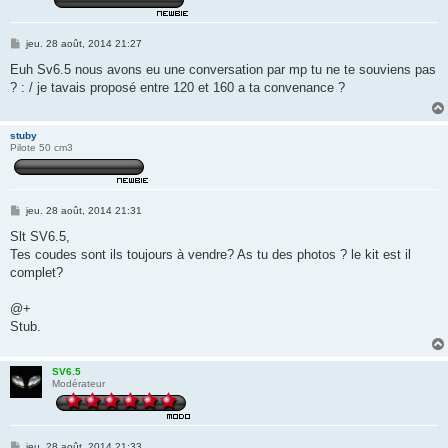
M
jeu. 28 août, 2014 21:27
e
s
Euh Sv6.5 nous avons eu une conversation par mp tu ne te souviens pas
s
? : / je tavais proposé entre 120 et 160 a ta convenance ?
a
g
e
stuby
Pilote 50 cm3
M
jeu. 28 août, 2014 21:31
e
s
Slt SV6.5,
s
Tes coudes sont ils toujours à vendre? As tu des photos ? le kit est il
a
g
complet?
e
@+
Stub.
SV6.5
Modérateur
M
jeu. 28 août, 2014 21:33