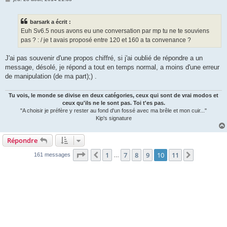
e
s
s
barsark a écrit :
a
g
Euh Sv6.5 nous avons eu une conversation par mp tu ne te souviens
e
pas ? : / je t avais proposé entre 120 et 160 a ta convenance ?
J'ai pas souvenir d'une propos chiffré, si j'ai oublié de répondre a un
message, désolé, je répond a tout en temps normal, a moins d'une erreur
de manipulation (de ma part);) .
Tu vois, le monde se divise en deux catégories, ceux qui sont de vrai modos et
ceux qu'ils ne le sont pas. Toi t'es pas.
"A choisir je préfère y rester au fond d'un fossé avec ma brêle et mon cuir..."
Kip's signature
Répondre
Page
10
sur
11
1
7
8
9
10
11
Précédente
Suivante
161 messages
…