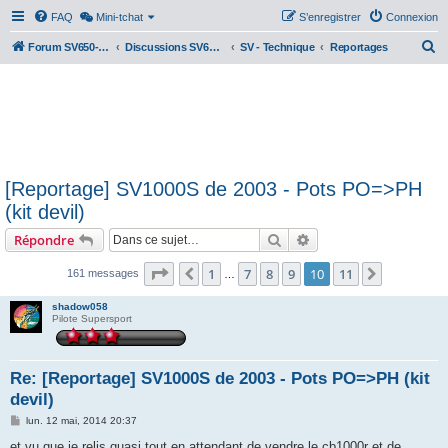
FAQ
Mini-tchat
S’enregistrer
Connexion
R
Forum SV650-SV1000
Discussions SV650 & SV1000 N/S
SV - Technique
Reportages
e
c
h
e
r
[Reportage] SV1000S de 2003 - Pots PO=>PH
c
(kit devil)
h
Rechercher
Recherche avancée
Répondre
e
r
Page
10
sur
11
1
7
8
9
10
11
Précédente
Suivante
161 messages
…
shadow058
Pilote Supersport
Re: [Reportage] SV1000S de 2003 - Pots PO=>PH (kit
devil)
M
lun. 12 mai, 2014 20:37
e
s
et vu que je relis quasi tout en attendant de vendre le cb1000r et de