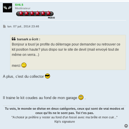
SV6.5
Modérateur
M
lun. 07 juil., 2014 23:46
e
s
s
barsark a écrit :
a
g
Bonjour a tous! je profite du déterrage pour demander ou retrouver ce
e
kit position haute? plus dispo sur le site de devil (mail envoyé tout de
même on verra...)
merci
A plus, c'est du collector
Il traine le kit coudes au fond de mon garage
.
Tu vois, le monde se divise en deux catégories, ceux qui sont de vrai modos et
ceux qu'ils ne le sont pas. Toi t'es pas.
"A choisir je préfère y rester au fond d'un fossé avec ma brêle et mon cuir..."
Kip's signature