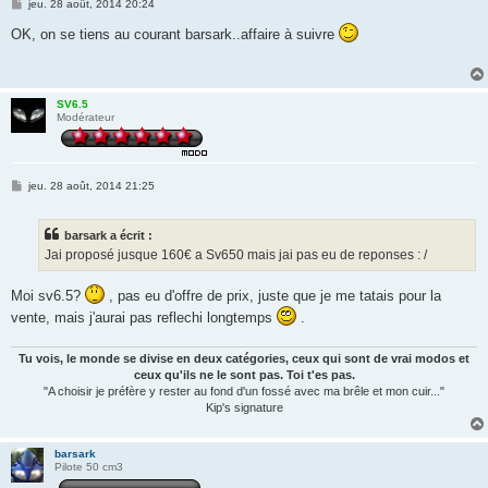
M
jeu. 28 août, 2014 20:24
e
s
OK, on se tiens au courant barsark..affaire à suivre
s
a
g
e
SV6.5
Modérateur
M
jeu. 28 août, 2014 21:25
e
s
s
barsark a écrit :
a
g
Jai proposé jusque 160€ a Sv650 mais jai pas eu de reponses : /
e
Moi sv6.5?
, pas eu d'offre de prix, juste que je me tatais pour la
vente, mais j'aurai pas reflechi longtemps
.
Tu vois, le monde se divise en deux catégories, ceux qui sont de vrai modos et
ceux qu'ils ne le sont pas. Toi t'es pas.
"A choisir je préfère y rester au fond d'un fossé avec ma brêle et mon cuir..."
Kip's signature
barsark
Pilote 50 cm3