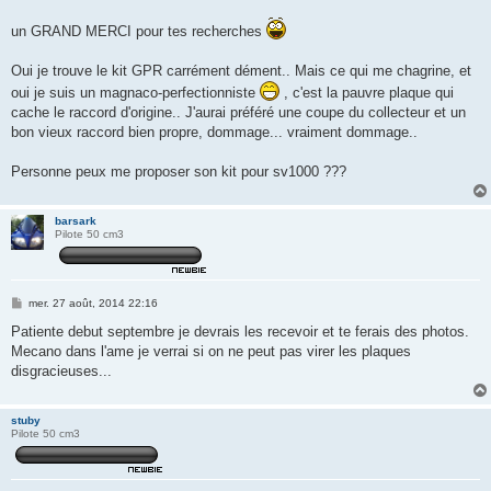
a
g
un GRAND MERCI pour tes recherches
e
Oui je trouve le kit GPR carrément dément.. Mais ce qui me chagrine, et
oui je suis un magnaco-perfectionniste
, c'est la pauvre plaque qui
cache le raccord d'origine.. J'aurai préféré une coupe du collecteur et un
bon vieux raccord bien propre, dommage... vraiment dommage..
Personne peux me proposer son kit pour sv1000 ???
barsark
Pilote 50 cm3
M
mer. 27 août, 2014 22:16
e
s
Patiente debut septembre je devrais les recevoir et te ferais des photos.
s
Mecano dans l'ame je verrai si on ne peut pas virer les plaques
a
g
disgracieuses...
e
stuby
Pilote 50 cm3