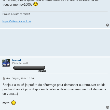
s
trouver mon sv1000s
a
g
e
Bike is a state of mind !
https://julien-t.kabook.fr/
barsark
Pilote 50 cm3
M
dim. 06 juil., 2014 15:06
e
s
Bonjour a tous! je profite du déterrage pour demander ou retrouver ce kit
s
position haute? plus dispo sur le site de devil (mail envoyé tout de même
a
g
on verra...)
e
merci