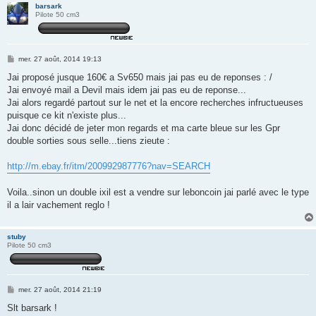
barsark
Pilote 50 cm3
M
mer. 27 août, 2014 19:13
e
s
Jai proposé jusque 160€ a Sv650 mais jai pas eu de reponses : /
s
Jai envoyé mail a Devil mais idem jai pas eu de reponse...
a
g
Jai alors regardé partout sur le net et la encore recherches infructueuses
e
puisque ce kit n'existe plus...
Jai donc décidé de jeter mon regards et ma carte bleue sur les Gpr
double sorties sous selle...tiens zieute :
http://m.ebay.fr/itm/200992987776?nav=SEARCH
Voila..sinon un double ixil est a vendre sur leboncoin jai parlé avec le type
il a lair vachement reglo !
stuby
Pilote 50 cm3
M
mer. 27 août, 2014 21:19
e
s
Slt barsark !
s