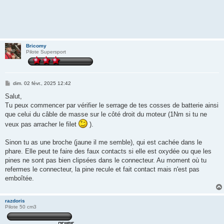
Bricomy
Pilote Supersport
M
dim. 02 févr., 2025 12:42
e
s
Salut,
s
Tu peux commencer par vérifier le serrage de tes cosses de batterie ainsi
a
g
que celui du câble de masse sur le côté droit du moteur (1Nm si tu ne
e
veux pas arracher le filet
).
Sinon tu as une broche (jaune il me semble), qui est cachée dans le
phare. Elle peut te faire des faux contacts si elle est oxydée ou que les
pines ne sont pas bien clipsées dans le connecteur. Au moment où tu
refermes le connecteur, la pine recule et fait contact mais n'est pas
emboîtée.
razdoris
Pilote 50 cm3