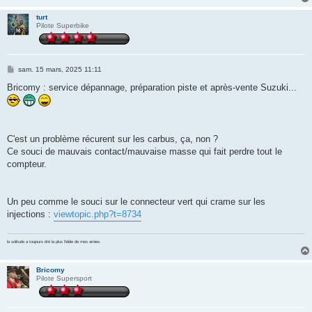
e
turt
Pilote Superbike
M
sam. 15 mars, 2025 11:11
e
s
Bricomy : service dépannage, préparation piste et après-vente Suzuki...
s
a
g
e
C'est un problème récurent sur les carbus, ça, non ?
Ce souci de mauvais contact/mauvaise masse qui fait perdre tout le
compteur.
Un peu comme le souci sur le connecteur vert qui crame sur les
injections :
viewtopic.php?t=8734
la solitude a toujours été la plus fidèle de mes amies.
Bricomy
Pilote Supersport