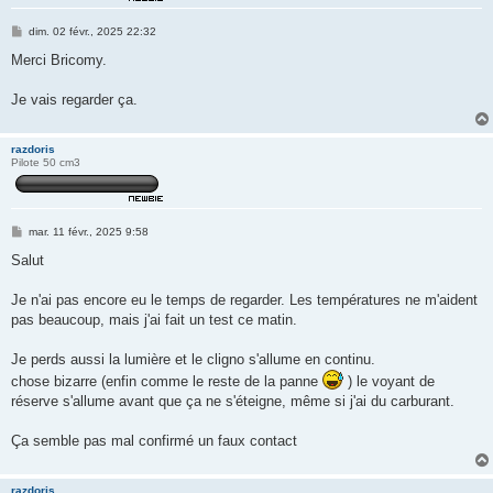
M
dim. 02 févr., 2025 22:32
e
s
Merci Bricomy.
s
a
g
Je vais regarder ça.
e
razdoris
Pilote 50 cm3
M
mar. 11 févr., 2025 9:58
e
s
Salut
s
a
g
Je n'ai pas encore eu le temps de regarder. Les températures ne m'aident
e
pas beaucoup, mais j'ai fait un test ce matin.
Je perds aussi la lumière et le cligno s'allume en continu.
chose bizarre (enfin comme le reste de la panne
) le voyant de
réserve s'allume avant que ça ne s'éteigne, même si j'ai du carburant.
Ça semble pas mal confirmé un faux contact
razdoris