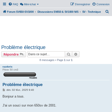
FAQ
Mini-tchat
S’enregistrer
Connexion
R
Forum SV650-SV1000
Discussions SV650 & SV1000 N/S
SV - Technique
e
c
h
e
r
Problème électrique
c
Rechercher
Recherche avancée
Répondre
h
e
8 messages • Page
1
sur
1
r
razdoris
Pilote 50 cm3
Problème électrique
M
dim. 02 févr., 2025 9:40
e
s
Bonjour a tous.
s
a
g
J'ai un souci sur mon 650sv de 2001.
e