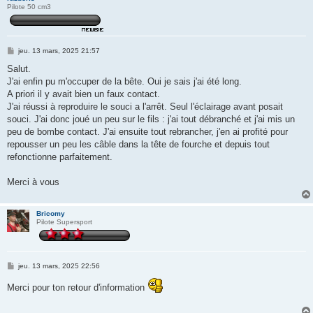
Pilote 50 cm3
M
jeu. 13 mars, 2025 21:57
e
s
Salut.
s
J'ai enfin pu m'occuper de la bête. Oui je sais j'ai été long.
a
g
A priori il y avait bien un faux contact.
e
J'ai réussi à reproduire le souci a l'arrêt. Seul l'éclairage avant posait
souci. J'ai donc joué un peu sur le fils : j'ai tout débranché et j'ai mis un
peu de bombe contact. J'ai ensuite tout rebrancher, j'en ai profité pour
repousser un peu les câble dans la tête de fourche et depuis tout
refonctionne parfaitement.
Merci à vous
Bricomy
Pilote Supersport
M
jeu. 13 mars, 2025 22:56
e
s
Merci pour ton retour d'information
s
a
g