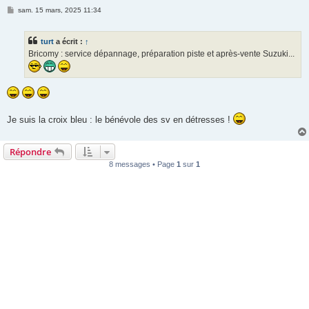
M
sam. 15 mars, 2025 11:34
e
s
s
turt
a écrit :
↑
a
g
Bricomy : service dépannage, préparation piste et après-vente Suzuki...
e
Je suis la croix bleu : le bénévole des sv en détresses !
Répondre
8 messages • Page
1
sur
1