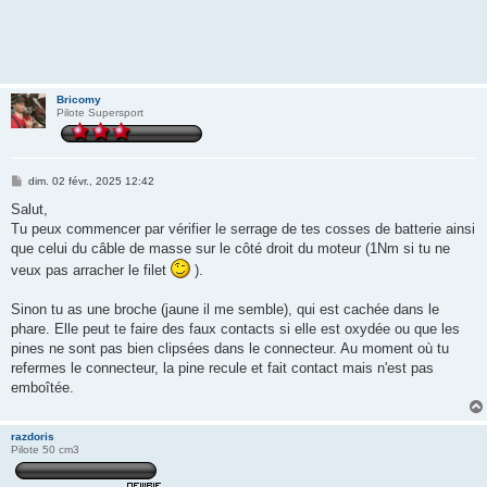
Bricomy
Pilote Supersport
M
dim. 02 févr., 2025 12:42
e
s
Salut,
s
Tu peux commencer par vérifier le serrage de tes cosses de batterie ainsi
a
g
que celui du câble de masse sur le côté droit du moteur (1Nm si tu ne
e
veux pas arracher le filet
).
Sinon tu as une broche (jaune il me semble), qui est cachée dans le
phare. Elle peut te faire des faux contacts si elle est oxydée ou que les
pines ne sont pas bien clipsées dans le connecteur. Au moment où tu
refermes le connecteur, la pine recule et fait contact mais n'est pas
emboîtée.
razdoris
Pilote 50 cm3