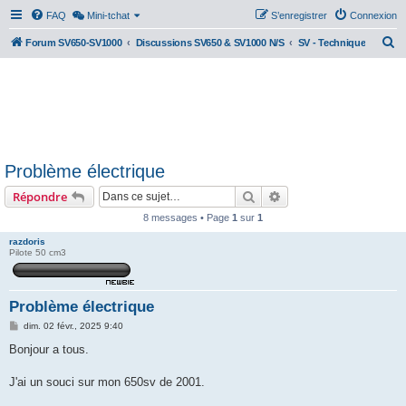
FAQ
Mini-tchat
S’enregistrer
Connexion
R
Forum SV650-SV1000
Discussions SV650 & SV1000 N/S
SV - Technique
e
c
h
e
r
Problème électrique
c
Rechercher
Recherche avancée
Répondre
h
e
8 messages • Page
1
sur
1
r
razdoris
Pilote 50 cm3
Problème électrique
M
dim. 02 févr., 2025 9:40
e
s
Bonjour a tous.
s
a
g
J'ai un souci sur mon 650sv de 2001.
e