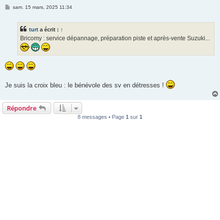
M
sam. 15 mars, 2025 11:34
e
s
s
turt
a écrit :
↑
a
g
Bricomy : service dépannage, préparation piste et après-vente Suzuki...
e
Je suis la croix bleu : le bénévole des sv en détresses !
Répondre
8 messages • Page
1
sur
1