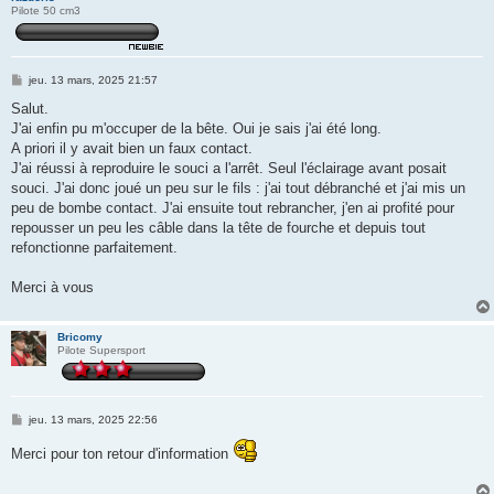
Pilote 50 cm3
M
jeu. 13 mars, 2025 21:57
e
s
Salut.
s
J'ai enfin pu m'occuper de la bête. Oui je sais j'ai été long.
a
g
A priori il y avait bien un faux contact.
e
J'ai réussi à reproduire le souci a l'arrêt. Seul l'éclairage avant posait
souci. J'ai donc joué un peu sur le fils : j'ai tout débranché et j'ai mis un
peu de bombe contact. J'ai ensuite tout rebrancher, j'en ai profité pour
repousser un peu les câble dans la tête de fourche et depuis tout
refonctionne parfaitement.
Merci à vous
Bricomy
Pilote Supersport
M
jeu. 13 mars, 2025 22:56
e
s
Merci pour ton retour d'information
s
a
g