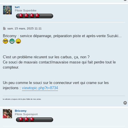
e
turt
Pilote Superbike
M
sam. 15 mars, 2025 11:11
e
s
Bricomy : service dépannage, préparation piste et après-vente Suzuki...
s
a
g
e
C'est un problème récurent sur les carbus, ça, non ?
Ce souci de mauvais contact/mauvaise masse qui fait perdre tout le
compteur.
Un peu comme le souci sur le connecteur vert qui crame sur les
injections :
viewtopic.php?t=8734
la solitude a toujours été la plus fidèle de mes amies.
Bricomy
Pilote Supersport