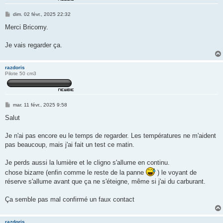
M
dim. 02 févr., 2025 22:32
e
s
Merci Bricomy.
s
a
g
Je vais regarder ça.
e
razdoris
Pilote 50 cm3
M
mar. 11 févr., 2025 9:58
e
s
Salut
s
a
g
Je n'ai pas encore eu le temps de regarder. Les températures ne m'aident
e
pas beaucoup, mais j'ai fait un test ce matin.
Je perds aussi la lumière et le cligno s'allume en continu.
chose bizarre (enfin comme le reste de la panne
) le voyant de
réserve s'allume avant que ça ne s'éteigne, même si j'ai du carburant.
Ça semble pas mal confirmé un faux contact
razdoris