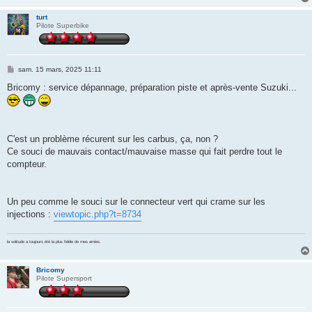
e
turt
Pilote Superbike
M
sam. 15 mars, 2025 11:11
e
s
Bricomy : service dépannage, préparation piste et après-vente Suzuki...
s
a
g
e
C'est un problème récurent sur les carbus, ça, non ?
Ce souci de mauvais contact/mauvaise masse qui fait perdre tout le
compteur.
Un peu comme le souci sur le connecteur vert qui crame sur les
injections :
viewtopic.php?t=8734
la solitude a toujours été la plus fidèle de mes amies.
Bricomy
Pilote Supersport