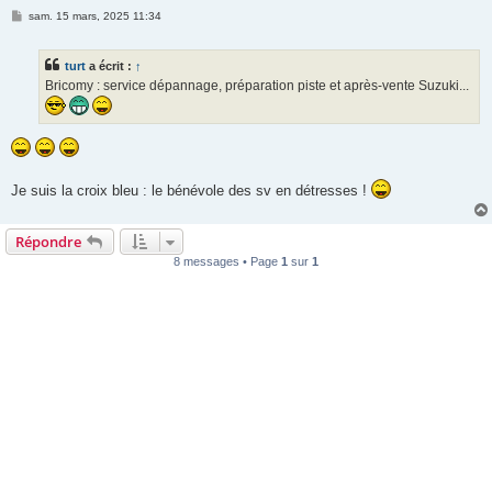
M
sam. 15 mars, 2025 11:34
e
s
s
turt
a écrit :
↑
a
g
Bricomy : service dépannage, préparation piste et après-vente Suzuki...
e
Je suis la croix bleu : le bénévole des sv en détresses !
Répondre
8 messages • Page
1
sur
1