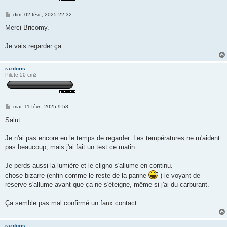
M
dim. 02 févr., 2025 22:32
e
s
Merci Bricomy.
s
a
g
Je vais regarder ça.
e
razdoris
Pilote 50 cm3
M
mar. 11 févr., 2025 9:58
e
s
Salut
s
a
g
Je n'ai pas encore eu le temps de regarder. Les températures ne m'aident
e
pas beaucoup, mais j'ai fait un test ce matin.
Je perds aussi la lumière et le cligno s'allume en continu.
chose bizarre (enfin comme le reste de la panne
) le voyant de
réserve s'allume avant que ça ne s'éteigne, même si j'ai du carburant.
Ça semble pas mal confirmé un faux contact
razdoris