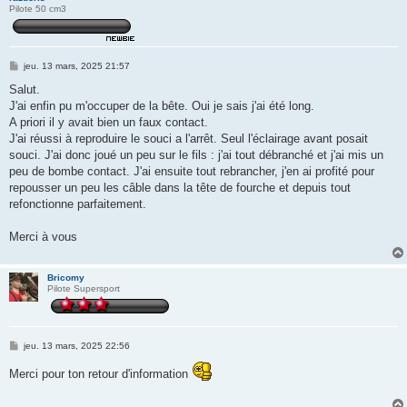
Pilote 50 cm3
M
jeu. 13 mars, 2025 21:57
e
s
Salut.
s
J'ai enfin pu m'occuper de la bête. Oui je sais j'ai été long.
a
g
A priori il y avait bien un faux contact.
e
J'ai réussi à reproduire le souci a l'arrêt. Seul l'éclairage avant posait
souci. J'ai donc joué un peu sur le fils : j'ai tout débranché et j'ai mis un
peu de bombe contact. J'ai ensuite tout rebrancher, j'en ai profité pour
repousser un peu les câble dans la tête de fourche et depuis tout
refonctionne parfaitement.
Merci à vous
Bricomy
Pilote Supersport
M
jeu. 13 mars, 2025 22:56
e
s
Merci pour ton retour d'information
s
a
g