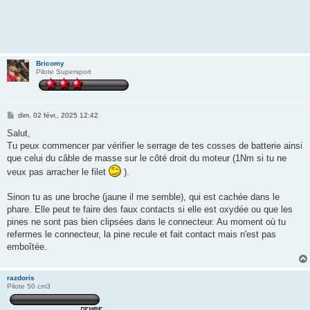
Bricomy
Pilote Supersport
M
dim. 02 févr., 2025 12:42
e
s
Salut,
s
Tu peux commencer par vérifier le serrage de tes cosses de batterie ainsi
a
g
que celui du câble de masse sur le côté droit du moteur (1Nm si tu ne
e
veux pas arracher le filet
).
Sinon tu as une broche (jaune il me semble), qui est cachée dans le
phare. Elle peut te faire des faux contacts si elle est oxydée ou que les
pines ne sont pas bien clipsées dans le connecteur. Au moment où tu
refermes le connecteur, la pine recule et fait contact mais n'est pas
emboîtée.
razdoris
Pilote 50 cm3