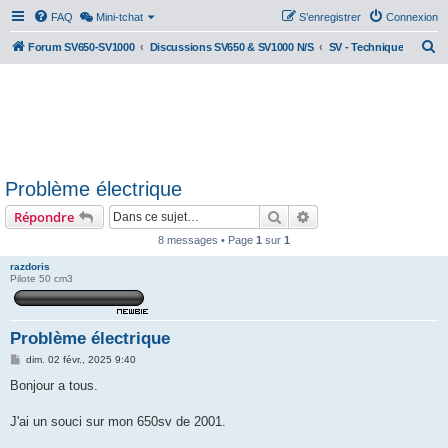
FAQ
Mini-tchat
S’enregistrer
Connexion
R
Forum SV650-SV1000
Discussions SV650 & SV1000 N/S
SV - Technique
e
c
h
e
r
Problème électrique
c
Rechercher
Recherche avancée
Répondre
h
e
8 messages • Page
1
sur
1
r
razdoris
Pilote 50 cm3
Problème électrique
M
dim. 02 févr., 2025 9:40
e
s
Bonjour a tous.
s
a
g
J'ai un souci sur mon 650sv de 2001.
e