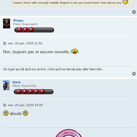
I wasn't born with enough middle fingers to let you know how I feel about you
Skippy
Pilote Supersport
M
ven. 20 juin, 2025 11:52
e
s
Non, toujours pas et aucune nouvelle
s
a
g
e
Un type qui dit qu'il est arrivé, c'est qu'il ne devait pas aller bien loin...
black
Pilote Grand Prix
M
ven. 20 juin, 2025 14:55
e
s
désolé
s
a
g
e