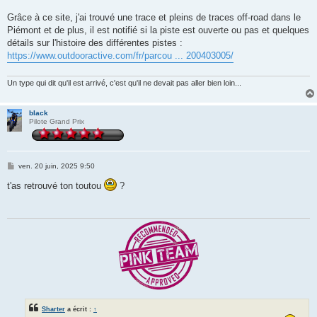
Grâce à ce site, j'ai trouvé une trace et pleins de traces off-road dans le
Piémont et de plus, il est notifié si la piste est ouverte ou pas et quelques
détails sur l'histoire des différentes pistes :
https://www.outdooractive.com/fr/parcou ... 200403005/
Un type qui dit qu'il est arrivé, c'est qu'il ne devait pas aller bien loin...
black
Pilote Grand Prix
M
ven. 20 juin, 2025 9:50
e
s
t'as retrouvé ton toutou
?
s
a
g
e
Sharter
a écrit :
↑