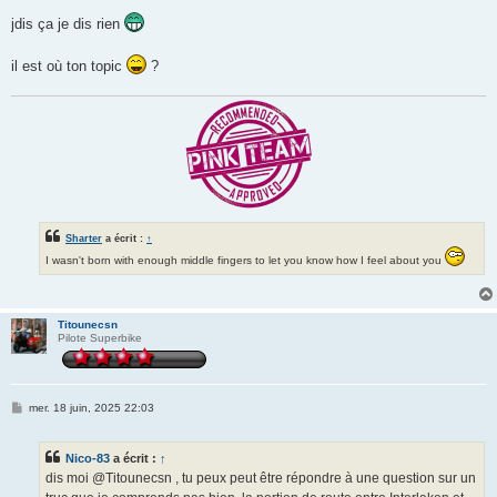
e
s
jdis ça je dis rien
s
a
g
il est où ton topic
?
e
Sharter
a écrit :
↑
I wasn't born with enough middle fingers to let you know how I feel about you
Titounecsn
Pilote Superbike
M
mer. 18 juin, 2025 22:03
e
s
s
Nico-83
a écrit :
↑
a
g
dis moi @Titounecsn , tu peux peut être répondre à une question sur un
e