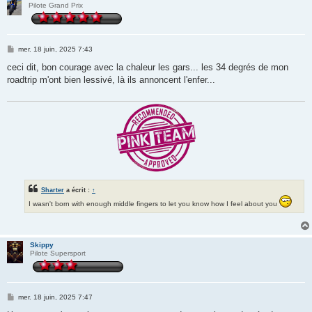
Pilote Grand Prix
M
mer. 18 juin, 2025 7:43
e
s
ceci dit, bon courage avec la chaleur les gars... les 34 degrés de mon
s
roadtrip m'ont bien lessivé, là ils annoncent l'enfer...
a
g
e
Sharter
a écrit :
↑
I wasn't born with enough middle fingers to let you know how I feel about you
Skippy
Pilote Supersport
M
mer. 18 juin, 2025 7:47
e