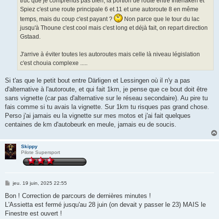
truc que je comprends pas bien, la portion de route entre Interlaken et
Spiez c'est une route principale 6 et 11 et une autoroute 8 en même
temps, mais du coup c'est payant ?
Non parce que le tour du lac
jusqu'à Thoune c'est cool mais c'est long et déjà fait, on repart direction
Gstaad.
J'arrive à éviter toutes les autoroutes mais celle là niveau législation
c'est chouia complexe .....
Si t'as que le petit bout entre Därligen et Lessingen où il n'y a pas
d'alternative à l'autoroute, et qui fait 1km, je pense que ce bout doit être
sans vignette (car pas d'alternative sur le réseau secondaire). Au pire tu
fais comme si tu avais la vignette. Sur 1km tu risques pas grand chose.
Perso j'ai jamais eu la vignette sur mes motos et j'ai fait quelques
centaines de km d'autobeurk en meule, jamais eu de soucis.
Skippy
Pilote Supersport
M
jeu. 19 juin, 2025 22:55
e
s
Bon ! Correction de parcours de dernières minutes !
s
L'Assietta est fermé jusqu'au 28 juin (on devait y passer le 23) MAIS le
a
g
Finestre est ouvert !
e