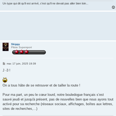
Un type qui dit qu'il est arrivé, c'est qu'il ne devait pas aller bien loin...
Skippy
Pilote Supersport
M
mar. 17 juin, 2025 19:39
e
s
J -3 !
s
a
g
e
On a tous hâte de se retrouver et de tailler la route !
Pour ma part, un peu le cœur lourd, notre bouledogue français s’est
sauvé jeudi et jusqu'à présent, pas de nouvelles bien que nous ayons tout
activé pour sa recherche (réseaux sociaux, affichages, boîtes aux lettres,
sites de recherches,...)