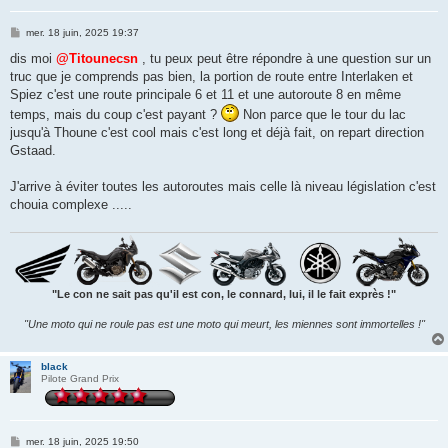
M
mer. 18 juin, 2025 19:37
e
s
dis moi
@Titounecsn
, tu peux peut être répondre à une question sur un
s
truc que je comprends pas bien, la portion de route entre Interlaken et
a
g
Spiez c'est une route principale 6 et 11 et une autoroute 8 en même
e
temps, mais du coup c'est payant ?
Non parce que le tour du lac
jusqu'à Thoune c'est cool mais c'est long et déjà fait, on repart direction
Gstaad.
J'arrive à éviter toutes les autoroutes mais celle là niveau législation c'est
chouia complexe .....
"Le con ne sait pas qu'il est con, le connard, lui, il le fait exprès !"
"Une moto qui ne roule pas est une moto qui meurt, les miennes sont immortelles !"
black
Pilote Grand Prix
M
mer. 18 juin, 2025 19:50