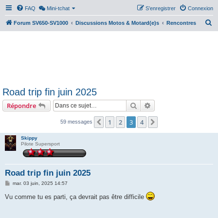
FAQ
Mini-tchat
S’enregistrer
Connexion
R
Forum SV650-SV1000
Discussions Motos & Motard(e)s
Rencontres
e
c
h
e
r
Road trip fin juin 2025
c
Rechercher
Recherche avancée
Répondre
h
e
1
2
3
4
Précédente
Suivante
59 messages
r
Skippy
Pilote Supersport
Road trip fin juin 2025
M
mar. 03 juin, 2025 14:57
e
s
Vu comme tu es parti, ça devrait pas être difficile
s
a
g
e