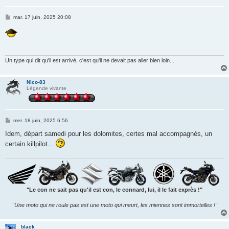
M
mar. 17 juin, 2025 20:08
e
s
s
a
g
e
Un type qui dit qu'il est arrivé, c'est qu'il ne devait pas aller bien loin...
Nico-83
Légende vivante
M
mer. 18 juin, 2025 6:56
e
s
Idem, départ samedi pour les dolomites, certes mal accompagnés, un
s
certain killpilot...
a
g
e
"Le con ne sait pas qu'il est con, le connard, lui, il le fait exprès !"
"Une moto qui ne roule pas est une moto qui meurt, les miennes sont immortelles !"
black