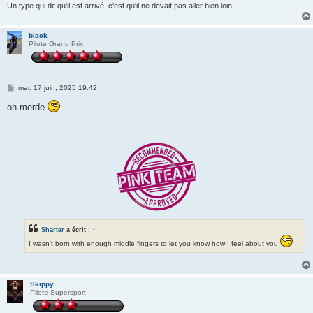
Un type qui dit qu'il est arrivé, c'est qu'il ne devait pas aller bien loin...
black
Pilote Grand Prix
M
mar. 17 juin, 2025 19:42
e
s
oh merde
s
a
g
e
Sharter
a écrit :
↑
I wasn't born with enough middle fingers to let you know how I feel about you
Skippy
Pilote Supersport