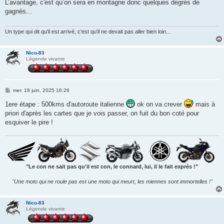
s
L’avantage, c'est qu’on sera en montagne donc quelques degrés de
s
gagnés...
a
g
e
Un type qui dit qu'il est arrivé, c'est qu'il ne devait pas aller bien loin...
Nico-83
Légende vivante
M
mer. 18 juin, 2025 16:26
e
s
1ere étape : 500kms d'autoroute italienne
ok on va crever
mais à
s
priori d'après les cartes que je vois passer, on fuit du bon coté pour
a
g
esquiver le pire !
e
"Le con ne sait pas qu'il est con, le connard, lui, il le fait exprès !"
"Une moto qui ne roule pas est une moto qui meurt, les miennes sont immortelles !"
Nico-83
Légende vivante