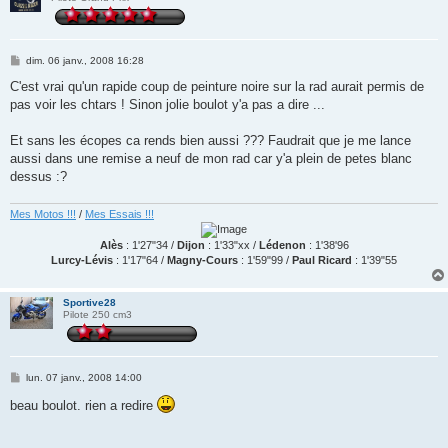
M
dim. 06 janv., 2008 16:28
e
s
C'est vrai qu'un rapide coup de peinture noire sur la rad aurait permis de
s
pas voir les chtars ! Sinon jolie boulot y'a pas a dire ...
a
g
e
Et sans les écopes ca rends bien aussi ??? Faudrait que je me lance
aussi dans une remise a neuf de mon rad car y'a plein de petes blanc
dessus :?
Mes Motos !!!
/
Mes Essais !!!
Alès
: 1'27"34 /
Dijon
: 1'33"xx /
Lédenon
: 1'38'96
Lurcy-Lévis
: 1'17"64 /
Magny-Cours
: 1'59"99 /
Paul Ricard
: 1'39"55
Sportive28
Pilote 250 cm3
M
lun. 07 janv., 2008 14:00
e
s
beau boulot. rien a redire
s
a
g