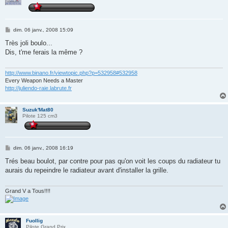
M
dim. 06 janv., 2008 15:09
e
s
Très joli boulo...
s
Dis, t'me ferais la même ?
a
g
e
http://www.binano.fr/viewtopic.php?p=532958#532958
Every Weapon Needs a Master
http://juliendo-raie.labrute.fr
Suzuk'Mat80
Pilote 125 cm3
M
dim. 06 janv., 2008 16:19
e
s
Trés beau boulot, par contre pour pas qu'on voit les coups du radiateur tu
s
aurais du repeindre le radiateur avant d'installer la grille.
a
g
e
Grand V a Tous!!!!
Fuollig
Pilote Grand Prix