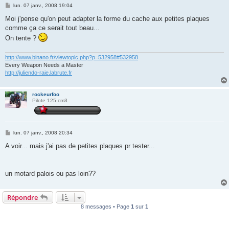
M
lun. 07 janv., 2008 19:04
e
s
Moi j'pense qu'on peut adapter la forme du cache aux petites plaques
s
comme ça ce serait tout beau...
a
g
On tente ?
e
http://www.binano.fr/viewtopic.php?p=532958#532958
Every Weapon Needs a Master
http://juliendo-raie.labrute.fr
rockeurfoo
Pilote 125 cm3
M
lun. 07 janv., 2008 20:34
e
s
A voir... mais j'ai pas de petites plaques pr tester...
s
a
g
e
un motard palois ou pas loin??
Répondre
8 messages • Page
1
sur
1