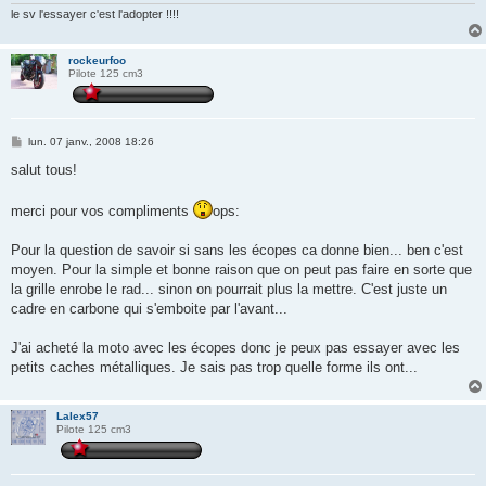
e
le sv l'essayer c'est l'adopter !!!!
rockeurfoo
Pilote 125 cm3
M
lun. 07 janv., 2008 18:26
e
s
salut tous!
s
a
g
merci pour vos compliments
ops:
e
Pour la question de savoir si sans les écopes ca donne bien... ben c'est
moyen. Pour la simple et bonne raison que on peut pas faire en sorte que
la grille enrobe le rad... sinon on pourrait plus la mettre. C'est juste un
cadre en carbone qui s'emboite par l'avant...
J'ai acheté la moto avec les écopes donc je peux pas essayer avec les
petits caches métalliques. Je sais pas trop quelle forme ils ont...
Lalex57
Pilote 125 cm3