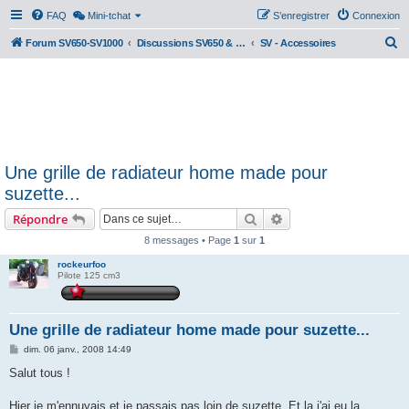
FAQ
Mini-tchat
S’enregistrer
Connexion
R
Forum SV650-SV1000
Discussions SV650 & SV1000 N/S
SV - Accessoires
e
c
h
e
r
Une grille de radiateur home made pour
c
suzette...
h
Rechercher
Recherche avancée
Répondre
e
r
8 messages • Page
1
sur
1
rockeurfoo
Pilote 125 cm3
Une grille de radiateur home made pour suzette...
M
dim. 06 janv., 2008 14:49
e
s
Salut tous !
s
a
g
Hier je m'ennuyais et je passais pas loin de suzette. Et la j'ai eu la