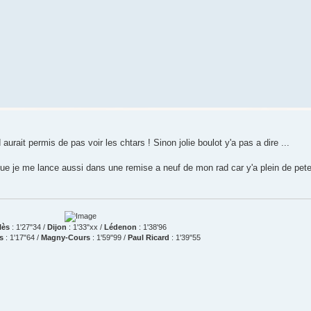
 aurait permis de pas voir les chtars ! Sinon jolie boulot y'a pas a dire ...
que je me lance aussi dans une remise a neuf de mon rad car y'a plein de pet
lès
: 1'27"34 /
Dijon
: 1'33"xx /
Lédenon
: 1'38'96
s
: 1'17"64 /
Magny-Cours
: 1'59"99 /
Paul Ricard
: 1'39"55