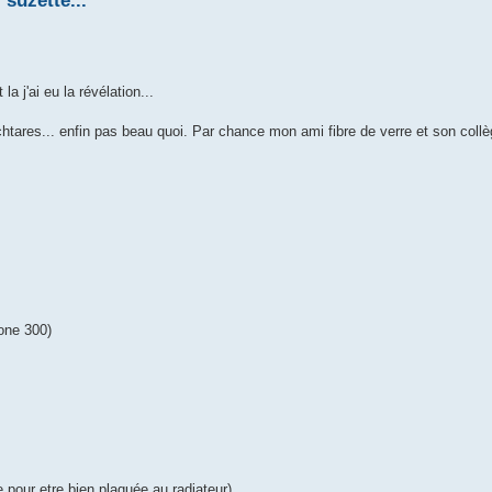
suzette...
a j'ai eu la révélation...
e chtares... enfin pas beau quoi. Par chance mon ami fibre de verre et son col
one 300)
 pour etre bien plaquée au radiateur)