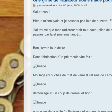
Une grille de radiateur home made pour 
M
par
rockeurfoo
»
dim. 06 janv., 2008 14:49
e
s
Salut tous !
s
a
g
Hier je m'ennuyais et je passais pas loin de suzette. Et l
e
J'ai trouvé que mon radiateur était tout caca, plien d
passés par la et jme suis lancé...
Bon j'arrete la le délire...
Donc fabrication d'un ptit moule vite fait :
Moulage (2couches de mat de verre 80 et une de carb
démoulage et un coup de drémel et hop :
puis pose de la grille (colle époxy et un peu de mousse