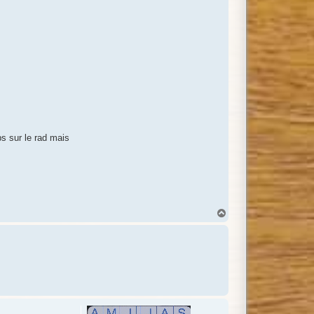
s sur le rad mais
H
a
u
t