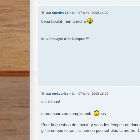
M
par
Sportive28
»
lun. 07 janv., 2008 14:00
e
s
beau boulot. rien a redire
s
a
g
e
le sv l'essayer c'est l'adopter !!!!
M
par
rockeurfoo
»
lun. 07 janv., 2008 18:26
e
s
salut tous!
s
a
g
merci pour vos compliments
ops:
e
Pour la question de savoir si sans les écopes ca donne
grille enrobe le rad... sinon on pourrait plus la mettre.