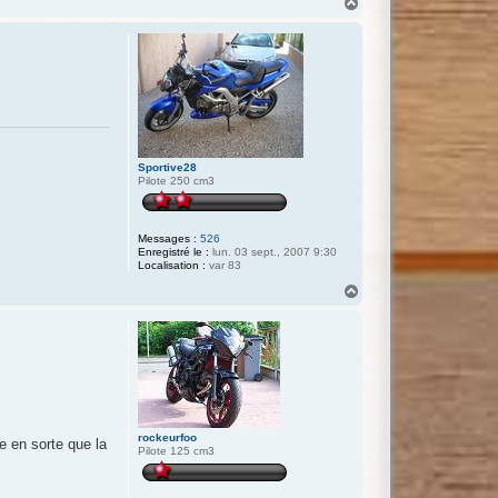
H
a
u
t
Sportive28
Pilote 250 cm3
Messages :
526
Enregistré le :
lun. 03 sept., 2007 9:30
Localisation :
var 83
H
a
u
t
rockeurfoo
e en sorte que la
Pilote 125 cm3