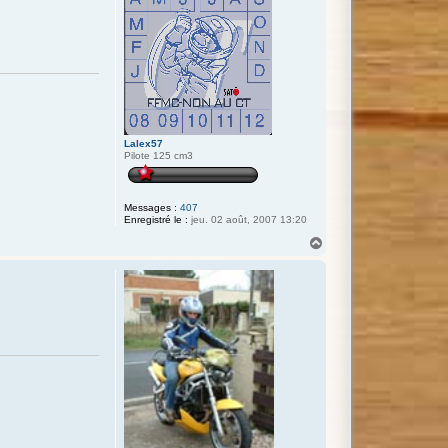
Lalex57
Pilote 125 cm3
Messages :
407
Enregistré le :
jeu. 02 août, 2007 13:20
H
a
u
t