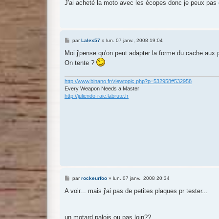
J'ai acheté la moto avec les écopes donc je peux pas e
M
par
Lalex57
»
lun. 07 janv., 2008 19:04
e
s
Moi j'pense qu'on peut adapter la forme du cache aux 
s
On tente ?
a
g
e
http://www.binano.fr/viewtopic.php?p=532958#532958
Every Weapon Needs a Master
http://juliendo-raie.labrute.fr
M
par
rockeurfoo
»
lun. 07 janv., 2008 20:34
e
s
A voir... mais j'ai pas de petites plaques pr tester...
s
a
g
e
un motard palois ou pas loin??