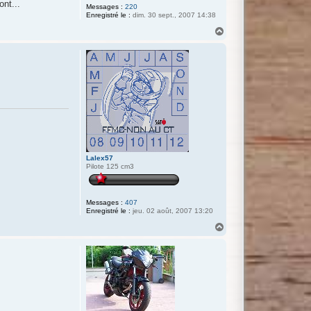
ont...
Messages :
220
Enregistré le :
dim. 30 sept., 2007 14:38
H
a
u
t
Lalex57
Pilote 125 cm3
Messages :
407
Enregistré le :
jeu. 02 août, 2007 13:20
H
a
u
t