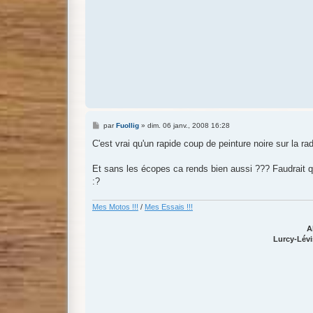
M
par
Fuollig
»
dim. 06 janv., 2008 16:28
e
s
C'est vrai qu'un rapide coup de peinture noire sur la rad
s
a
g
Et sans les écopes ca rends bien aussi ??? Faudrait 
e
:?
Mes Motos !!!
/
Mes Essais !!!
A
Lurcy-Lévi