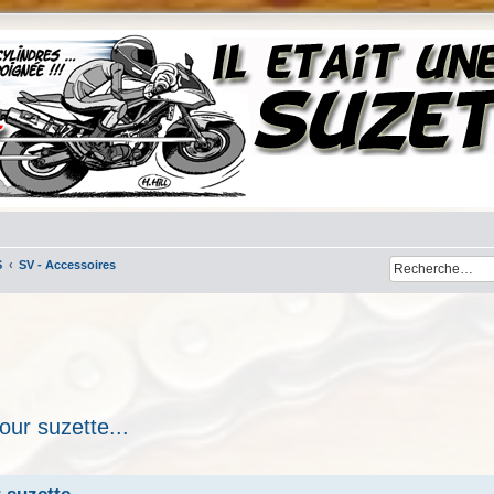
S
SV - Accessoires
ur suzette...
her
cherche avancée