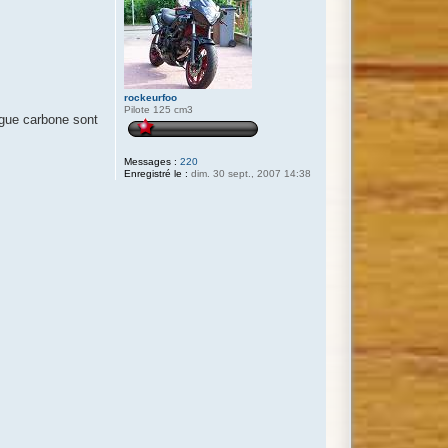
rockeurfoo
Pilote 125 cm3
lègue carbone sont
Messages :
220
Enregistré le :
dim. 30 sept., 2007 14:38