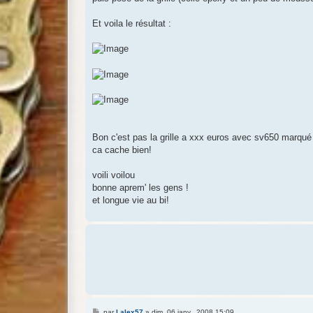
Et voila le résultat :
Bon c'est pas la grille a xxx euros avec sv650 marqué
ca cache bien!
voili voilou
bonne aprem' les gens !
et longue vie au bi!
M
par
Lalex57
»
dim. 06 janv., 2008 15:09