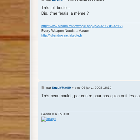
e
s
Très joli boulo...
s
Dis, t'me ferais la même ?
a
g
e
http://www.binano.fr/viewtopic.php?p=532958#532958
Every Weapon Needs a Master
http://juliendo-raie.labrute.fr
M
par
Suzuk'Mat80
»
dim. 06 janv., 2008 16:19
e
s
Trés beau boulot, par contre pour pas qu'on voit les coup
s
a
g
e
Grand V a Tous!!!!