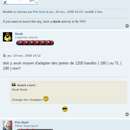
Modifié en dernier par
Fire Duck
le jeu. 19 nov., 2009 10:23, modifié 2 fois.
If you want to touch the sky, fuck a
duck
and try to fly !!!!!!!
Gruik
Légende vivante
M
jeu. 19 nov., 2009 10:12
e
s
doit y avoir moyen d'adapter des jantes de 1200 bandits ( 180 ) ou TL (
s
190 ) non?
a
g
e
Axeleil a écrit :
Gruik Norris
Change rien champion
Fire Duck
Pilote Supersport