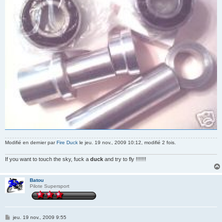
Modifié en dernier par
Fire Duck
le jeu. 19 nov., 2009 10:12, modifié 2 fois.
If you want to touch the sky, fuck a
duck
and try to fly !!!!!!!
Batou
Pilote Supersport
M
jeu. 19 nov., 2009 9:55