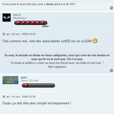
If you want to touch the sky, fuck a
duck
and try to fly !!!!!!!
SV6.5
Modérateur
M
jeu. 19 nov., 2009 13:23
e
s
Fais comme moi, met des autocollants sv650 sur un sv1000
.
s
a
g
e
Tu vois, le monde se divise en deux catégories, ceux qui sont de vrai modos et
ceux qu'ils ne le sont pas. Toi t'es pas.
"A choisir je préfère y rester au fond d'un fossé avec ma brêle et mon cuir..."
Kip's signature
phil'z
Pilote 125 cm3
M
jeu. 19 nov., 2009 13:50
e
s
Ouais ça doit être plus simple techniquement !
s
a
g