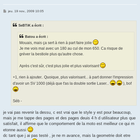
M
jeu. 19 nov., 2009 10:05
e
s
s
SeBTiK a écrit :
a
g
e
Batou a écrit :
Mouais, mais ça sert à rien à part faire jolie
Je me vois mal avec un 180 au cul de mon 650. Ca risque de
gréver la bestiole plus qu'autre chose.
Après c'est sûr, c'est plus jolie et plus valorisant
+1, rien à ajouter.. Quoique, plus valorisant... à part donner l'impression
d'avoir un SV 1000 (déjà que t'as la double sortie Laser...
), bof
Séb -
je vai pas revenir la dessu, c est vrai que le style y est pour beaucoup,
mais je me tappe des pages et des pages deuis 4 h d utilisateur plus que
satisfait, il affirme que le comportement de la moto est meilleur ce qui m
etonne aussi
dc tant que j ai pas testé , je ne m avance, mais la geometrie doit etre