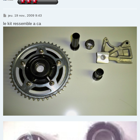
M
jeu. 19 nov., 2009 9:43
e
s
le kit ressemble a ca
s
a
g
e