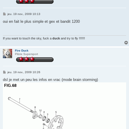
M
jeu. 19 nov., 2009 10:13
e
s
oui en fait le plus simple et gex et bandit 1200
s
a
g
e
If you want to touch the sky, fuck a
duck
and try to fly !!!!!!!
Fire Duck
Pilote Supersport
M
jeu. 19 nov., 2009 10:26
e
s
dsl je met un peu les infos en vrac (mode brain storming)
s
a
g
e