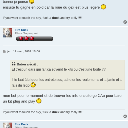
bonne je pense
ensuite tu gagne en poid car la roue du gex est plus legere
If you want to touch the sky, fuck a
duck
and try to fly !!!!!!!
Fire Duck
Pilote Supersport
M
jeu. 19 nov., 2009 10:06
e
s
s
Batou a écrit :
a
g
Et c'est un gars qui fait ça et vend le kits ou c'est une boîte ??
e
Il te faut fabriquer les entretoises, acheter les roulements et la jante et tu
fais du légo
mon but pour le moment et de trouver les info ensuite go CAo pour faire
un kit plug and play
If you want to touch the sky, fuck a
duck
and try to fly !!!!!!!
Fire Duck
Pilote Supersport