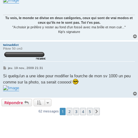
s
a
g
e
Tu vois, le monde se divise en deux catégories, ceux qui sont de vrai modos et
ceux qu'ils ne le sont pas. Toi t'es pas.
"A choisir je préfère y rester au fond d'un fossé avec ma brêle et mon cuir..."
Kip's signature
twinaddict
Pilote 50 cm3
M
jeu. 19 nov., 2009 21:31
e
s
Si quelqu'un a une idee pour modifier la fourche de mon sv 1000 un peu
s
comme sur la photo, sa serait coooool
a
g
e
Répondre
1
2
3
4
5
Suivante
62 messages