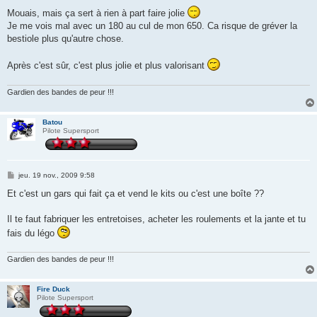
e
s
Mouais, mais ça sert à rien à part faire jolie
s
Je me vois mal avec un 180 au cul de mon 650. Ca risque de gréver la
a
g
bestiole plus qu'autre chose.
e
Après c'est sûr, c'est plus jolie et plus valorisant
Gardien des bandes de peur !!!
Batou
Pilote Supersport
M
jeu. 19 nov., 2009 9:58
e
s
Et c'est un gars qui fait ça et vend le kits ou c'est une boîte ??
s
a
g
Il te faut fabriquer les entretoises, acheter les roulements et la jante et tu
e
fais du légo
Gardien des bandes de peur !!!
Fire Duck
Pilote Supersport