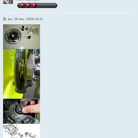
M
jeu. 19 nov., 2009 10:11
e
s
s
a
g
e