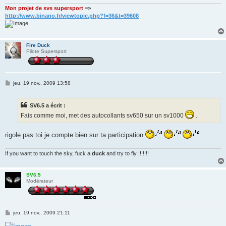
e
Mon projet de svs supersport
=>
http://www.binano.fr/viewtopic.php?f=36&t=39608
Fire Duck
Pilote Supersport
M
jeu. 19 nov., 2009 13:58
e
s
s
SV6.5 a écrit :
a
g
Fais comme moi, met des autocollants sv650 sur un sv1000
.
e
rigole pas toi je compte bien sur ta participation
If you want to touch the sky, fuck a
duck
and try to fly !!!!!!!
SV6.5
Modérateur
M
jeu. 19 nov., 2009 21:11
e
s