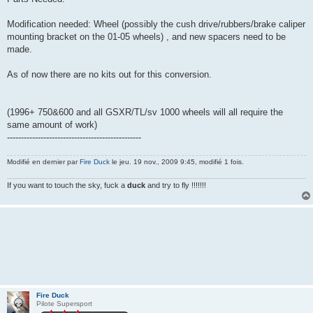
Modification needed: Wheel (possibly the cush drive/rubbers/brake caliper
mounting bracket on the 01-05 wheels) , and new spacers need to be
made.
As of now there are no kits out for this conversion.
(1996+ 750&600 and all GSXR/TL/sv 1000 wheels will all require the
same amount of work)
------------------------------------------------
Modifié en dernier par
Fire Duck
le jeu. 19 nov., 2009 9:45, modifié 1 fois.
If you want to touch the sky, fuck a
duck
and try to fly !!!!!!!
Fire Duck
Pilote Supersport