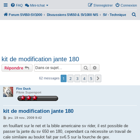
FAQ
Mini-tchat
S’enregistrer
Connexion
R
Forum SV650-SV1000
Discussions SV650 & SV1000 N/S
SV - Technique
e
c
h
e
r
kit de modification jante 180
c
Rechercher
Recherche avancée
Répondre
h
e
1
2
3
4
5
Suivante
62 messages
r
Fire Duck
Pilote Supersport
kit de modification jante 180
M
jeu. 19 nov., 2009 9:42
e
s
en fouillant sur le net et la bible americaine sv rider, il est possible de
s
passer la jante du sv 650 en 180, cependant ca nécessite un travail de
a
g
cale similaire au boulot fait par sv6.5 sur la fourche de gex.
e