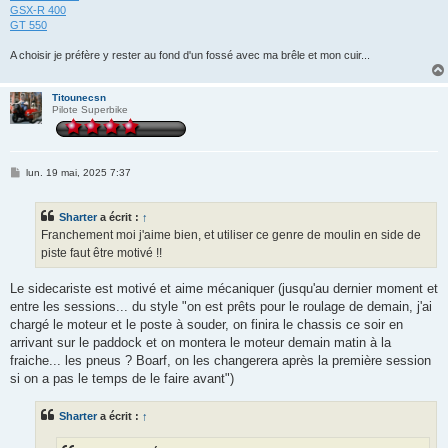
GSX-R 400
GT 550
A choisir je préfère y rester au fond d'un fossé avec ma brêle et mon cuir...
Titounecsn
Pilote Superbike
M
lun. 19 mai, 2025 7:37
e
s
s
Sharter
a écrit :
↑
a
g
Franchement moi j'aime bien, et utiliser ce genre de moulin en side de
e
piste faut être motivé !!
Le sidecariste est motivé et aime mécaniquer (jusqu'au dernier moment et
entre les sessions... du style "on est prêts pour le roulage de demain, j'ai
chargé le moteur et le poste à souder, on finira le chassis ce soir en
arrivant sur le paddock et on montera le moteur demain matin à la
fraiche... les pneus ? Boarf, on les changerera après la première session
si on a pas le temps de le faire avant")
Sharter
a écrit :
↑