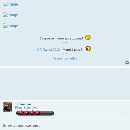
g
e
La grosse mamie qui surprend !
***
CR Rasso 2013
- Merci à tous !
***
Vidéos de vieilles
Titounecsn
Pilote Superbike
M
dim. 18 mai, 2025 18:10
e