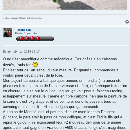
la solitude a toujours été la plus fidèle de mes amies.
Titounecsn
Pilote Superbike
M
lun. 19 mai, 2025 12:17
e
s
Ouai c'est magnifique comme mécanique. Ces châssis en caissons
s
rivetés, j'suis fan
a
g
Et c'est tout de l'artisanal, du sur mesure. Et quand tu commences à
e
vouloir jouer devant c'est de la folie.
Mon adjoint au boulot a fait quelques années en mondial (il a aussi été
plusieurs fois champion de France vitesse et côte), et à chaque fois qu'on
en discute, je suis sur le cul de jusqu'où ça va : pneus, faisceau racing,
échappement sur mesure, carène en fibre carbone (rien que la peinture de
la carène c'est 5kg d'apprêt et de peinture, donc ils passent tous au
covering moins lourd)... Et les budgets que ça représente !
Au salon de Montbéliard j'ai pas mal discuté avec le team Peugeot
(Vincent, le père était le pass de mon collègue, et c'est Ted le fils qui a
repris le guidon); ils exposaient leur F2 (nouveau défi pour cette année
après avoir tout gagné en France en F600 châssis long), c'est magnifique