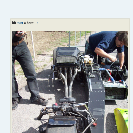
turt
a écrit :
↑