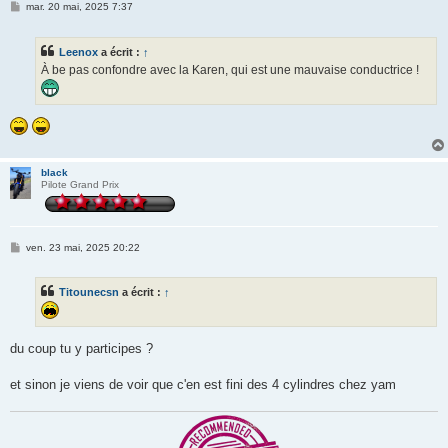
M
mar. 20 mai, 2025 7:37
e
s
s
Leenox
a écrit :
↑
a
g
À be pas confondre avec la Karen, qui est une mauvaise conductrice !
e
black
Pilote Grand Prix
M
ven. 23 mai, 2025 20:22
e
s
s
Titounecsn
a écrit :
↑
a
g
e
du coup tu y participes ?
et sinon je viens de voir que c'en est fini des 4 cylindres chez yam