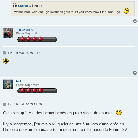
Sharter
a écrit :
↑
I wasn't born with enough middle fingers to let you know how I feel about you
Titounecsn
Pilote Superbike
M
lun. 19 mai, 2025 8:13
e
s
s
a
g
e
turt
Pilote Superbike
M
lun. 19 mai, 2025 11:28
e
s
C'est vrai qu'il y a des beaux bébés en proto-sides de courses.
s
a
g
Il y a longtemps, j'en avais vu quelques-uns à nu lors d'une virée en
e
Bretonie chez un binanaute (et ancien membre lui aussi de Forum-SV).