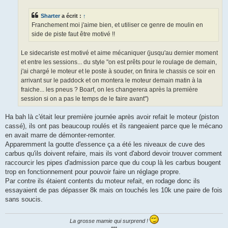
g
e
Sharter
a écrit :
↑
Franchement moi j'aime bien, et utiliser ce genre de moulin en
side de piste faut être motivé !!
Le sidecariste est motivé et aime mécaniquer (jusqu'au dernier moment
et entre les sessions... du style "on est prêts pour le roulage de demain,
j'ai chargé le moteur et le poste à souder, on finira le chassis ce soir en
arrivant sur le paddock et on montera le moteur demain matin à la
fraiche... les pneus ? Boarf, on les changerera après la première
session si on a pas le temps de le faire avant")
Ha bah là c'était leur première journée après avoir refait le moteur (piston
cassé), ils ont pas beaucoup roulés et ils rangeaient parce que le mécano
en avait marre de démonter-remonter.
Apparemment la goutte d'essence ça a été les niveaux de cuve des
carbus qu'ils doivent refaire, mais ils vont d'abord devoir trouver comment
raccourcir les pipes d'admission parce que du coup là les carbus bougent
trop en fonctionnement pour pouvoir faire un réglage propre.
Par contre ils étaient contents du moteur refait, en rodage donc ils
essayaient de pas dépasser 8k mais on touchés les 10k une paire de fois
sans soucis.
La grosse mamie qui surprend !