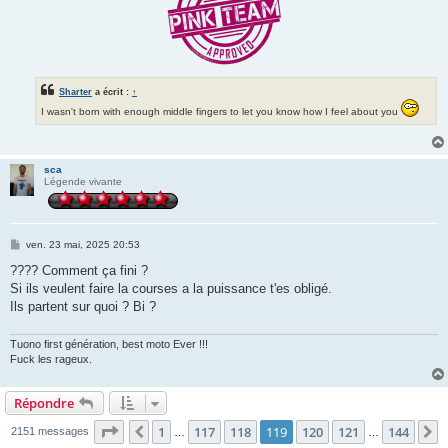
Sharter
a écrit :
↑
I wasn't born with enough middle fingers to let you know how I feel about you
sca
Légende vivante
M
ven. 23 mai, 2025 20:53
e
s
???? Comment ça fini ?
s
Si ils veulent faire la courses a la puissance t'es obligé.
a
g
Ils partent sur quoi ? Bi ?
e
Tuono first génération, best moto Ever !!!
Fuck les rageux.
Répondre
Page
119
sur
144
1
117
118
119
120
121
144
Précédente
S
2151 messages
…
…