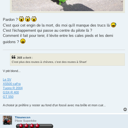
Pardon ?
C'est quoi cet engin de la mort, dis moi qu'il manque des trucs là
C'est l'échappement qui passe au centre du pilote là ?
Comment il fait pour tenir, il lévite entre les cales pieds et les demi
guidons ?
J&B a écrit :
C'est plus des routes à chèvres, c'est des routes à Shart'
V ptit blond...
Le SV
XS500 caf'ra
Tuono R 2004
GSX-R 400
GT 550
A choisir je préfère y rester au fond d'un fossé avec ma brêle et mon cuir...
Titounecsn
Pilote Superbike