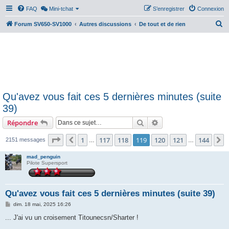
FAQ
Mini-tchat
S’enregistrer
Connexion
R
Forum SV650-SV1000
Autres discussions
De tout et de rien
e
c
h
e
r
Qu'avez vous fait ces 5 dernières minutes (suite
c
39)
h
Rechercher
Recherche avancée
Répondre
e
r
Page
119
sur
144
1
117
118
119
120
121
144
Précédente
S
2151 messages
…
…
mad_penguin
Pilote Supersport
Qu'avez vous fait ces 5 dernières minutes (suite 39)
M
dim. 18 mai, 2025 16:26
e
s
... J'ai vu un croisement Titounecsn/Sharter !
s
a