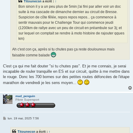
Titounecsn
a écrit :
↑
Bon sinon il y a un peu plus de 5min j'ai fini par aller voir un doc
suite à ma cascade de dimanche dernier au circuit de Bresse.
Suspicion de côte fêlée, repos repos repos... ça commence à
sentir mauvais pour le Challenge Tour qui commence jeudi
(1200km de rallye avec un peu de circuit en préambule sur 3j; et
sur lequel on comptait se rendre à moto histoire de rajouter qques
km)
Ah c'est con ça, après si tu chutes pas ça reste douloureux mais
faisable comme balade
C'est ça qui me fait douter "si tu chutes pas". Et je me connais, je serai
incapable de rouler tranquille en ES et sur circuit, quitte à me mettre dans
le rouge. Donc les 700 bornes sur des petites routes défoncées de l'étape
marathon de vendredi je les sens moyen...
mad_penguin
Pilote Supersport
M
lun. 19 mai, 2025 7:56
e
s
s
Titounecsn
a écrit :
↑
a