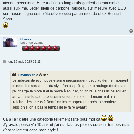
niveau mécanique. Et leur châssis long qu'ils gardent en mondial est
aussi sublime. Léger, plein de carbone, faisceau sur mesure avec ECU
sur mesure, ligne complète développée par un mec de chez Renault
Sport....
Sharter
Légende vivante
M
lun. 19 mai, 2025 21:11
e
s
s
Titounecsn
a écrit :
↑
a
g
Le sidecariste est motivé et aime mécaniquer (jusqu'au dernier moment
e
et entre les sessions... du style "on est prêts pour le roulage de demain,
j'ai chargé le moteur et le poste à souder, on finira le chassis ce soir en
arrivant sur le paddock et on montera le moteur demain matin à la
fraiche... les pneus ? Boarf, on les changerera après la première
session si on a pas le temps de le faire avant")
Ça a l'air d'être une catégorie tellement faite pour moi ça
J'y avais pensé y'a 10 ans et j'ai eu d'autres projets qui sont tombés mais
c'est tellement dans mon style !