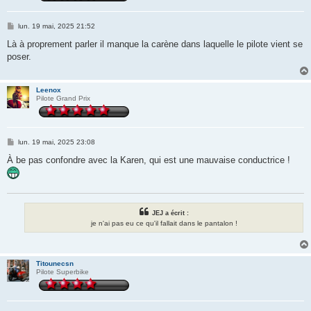
M
lun. 19 mai, 2025 21:52
e
s
Là à proprement parler il manque la carène dans laquelle le pilote vient se
s
poser.
a
g
e
Leenox
Pilote Grand Prix
M
lun. 19 mai, 2025 23:08
e
s
À be pas confondre avec la Karen, qui est une mauvaise conductrice !
s
a
g
e
JEJ a écrit :
je n'ai pas eu ce qu'il fallait dans le pantalon !
Titounecsn
Pilote Superbike