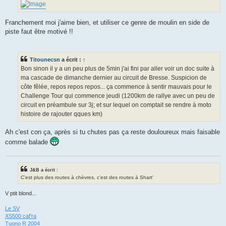
Franchement moi j'aime bien, et utiliser ce genre de moulin en side de
piste faut être motivé !!
Titounecsn
a écrit :
↑
Bon sinon il y a un peu plus de 5min j'ai fini par aller voir un doc suite à
ma cascade de dimanche dernier au circuit de Bresse. Suspicion de
côte fêlée, repos repos repos... ça commence à sentir mauvais pour le
Challenge Tour qui commence jeudi (1200km de rallye avec un peu de
circuit en préambule sur 3j; et sur lequel on comptait se rendre à moto
histoire de rajouter qques km)
Ah c'est con ça, après si tu chutes pas ça reste douloureux mais faisable
comme balade
J&B a écrit :
C'est plus des routes à chèvres, c'est des routes à Shart'
V ptit blond...
Le SV
XS500 caf'ra
Tuono R 2004