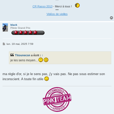
***
CR Rasso 2013
- Merci à tous !
***
Vidéos de vieilles
black
Pilote Grand Prix
M
lun. 19 mai, 2025 7:59
e
s
s
Titounecsn
a écrit :
↑
a
g
je les sens moyen...
e
ma règle d'or, si je le sens pas, j'y vais pas. Ne pas sous estimer son
inconscient. A toute fin utile