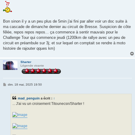
s
s
a
g
e
Bon sinon il y a un peu plus de 5min j'ai fini par aller voir un doc suite à
ma cascade de dimanche dernier au circuit de Bresse. Suspicion de côte
fêlée, repos repos repos... ça commence à sentir mauvais pour le
Challenge Tour qui commence jeudi (1200km de rallye avec un peu de
circuit en préambule sur 3j; et sur lequel on comptait se rendre à moto
histoire de rajouter qques km)
Sharter
Légende vivante
M
dim. 18 mai, 2025 19:50
e
s
s
mad_penguin
a écrit :
↑
a
g
... J'ai vu un croisement Titounecsn/Sharter !
e