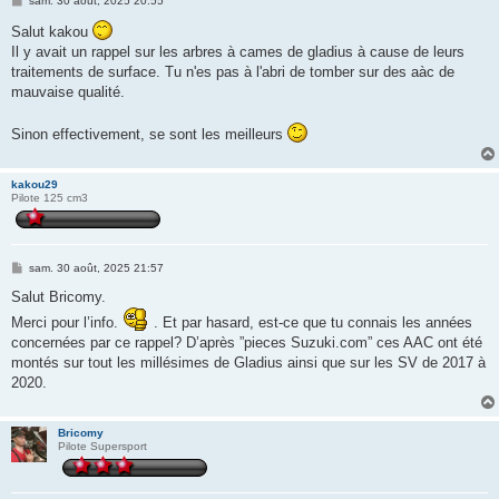
sam. 30 août, 2025 20:55
e
s
Salut kakou
s
Il y avait un rappel sur les arbres à cames de gladius à cause de leurs
a
g
traitements de surface. Tu n'es pas à l'abri de tomber sur des aàc de
e
mauvaise qualité.
Sinon effectivement, se sont les meilleurs
kakou29
Pilote 125 cm3
M
sam. 30 août, 2025 21:57
e
s
Salut Bricomy.
s
Merci pour l’info.
a
. Et par hasard, est-ce que tu connais les années
g
concernées par ce rappel? D’après ”pieces Suzuki.com” ces AAC ont été
e
montés sur tout les millésimes de Gladius ainsi que sur les SV de 2017 à
2020.
Bricomy
Pilote Supersport