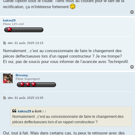
Garde l'option sous le coude. Tiens nous au courant pour le tarif de la
e
rectification, ça m'intéresse fortement
kakou29
Pilote 125 cm3
M
dim. 31 août, 2025 13:15
e
s
Normalement , c’est au concessionnaire de faire le changement des
s
pièces deffectueuses lors d’un rappel constructeur ? Je me trompe?
a
g
Et oui, pas de soucis pour vous informer de l’avancée avec Techniprofil.
e
Bricomy
Pilote Supersport
M
dim. 31 août, 2025 13:35
e
s
s
kakou29
a écrit :
↑
a
g
Normalement , c’est au concessionnaire de faire le changement des
e
pièces deffectueuses lors d’un rappel constructeur ?
Oui, tout à fait. Mais dans certains cas, tu peux te retrouver avec des