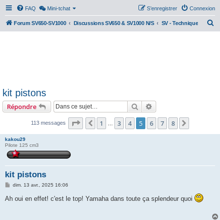
FAQ
Mini-tchat
S’enregistrer
Connexion
R
Forum SV650-SV1000
Discussions SV650 & SV1000 N/S
SV - Technique
e
c
h
e
r
kit pistons
c
Rechercher
Recherche avancée
Répondre
h
e
Page
5
sur
8
1
3
4
5
6
7
8
Précédente
Suivante
113 messages
…
r
kakou29
Pilote 125 cm3
kit pistons
M
dim. 13 avr., 2025 16:06
e
s
Ah oui en effet! c'est le top! Yamaha dans toute ça splendeur quoi
s
a
g
e