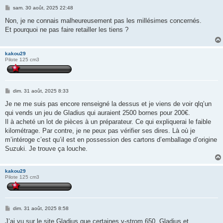
M
sam. 30 août, 2025 22:48
e
s
Non, je ne connais malheureusement pas les millésimes concernés.
s
Et pourquoi ne pas faire retailler les tiens ?
a
g
e
kakou29
Pilote 125 cm3
M
dim. 31 août, 2025 8:33
e
s
Je ne me suis pas encore renseigné la dessus et je viens de voir qlq’un
s
qui vends un jeu de Gladius qui auraient 2500 bornes pour 200€.
a
g
Il à acheté un lot de pièces à un préparateur. Ce qui expliquerai le faible
e
kilométrage. Par contre, je ne peux pas vérifier ses dires. Là où je
m’intéroge c’est qu’il est en possession des cartons d’emballage d’origine
Suzuki. Je trouve ça louche.
kakou29
Pilote 125 cm3
M
dim. 31 août, 2025 8:58
e
s
J’ai vu sur le site Gladius que certaines v-strom 650, Gladius et