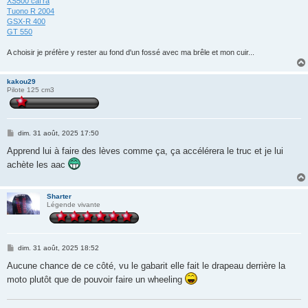
XS500 caf'ra
Tuono R 2004
GSX-R 400
GT 550
A choisir je préfère y rester au fond d'un fossé avec ma brêle et mon cuir...
kakou29
Pilote 125 cm3
M
dim. 31 août, 2025 17:50
e
s
Apprend lui à faire des lèves comme ça, ça accélérera le truc et je lui
s
achète les aac
a
g
e
Sharter
Légende vivante
M
dim. 31 août, 2025 18:52
e
s
Aucune chance de ce côté, vu le gabarit elle fait le drapeau derrière la
s
moto plutôt que de pouvoir faire un wheeling
a
g
e