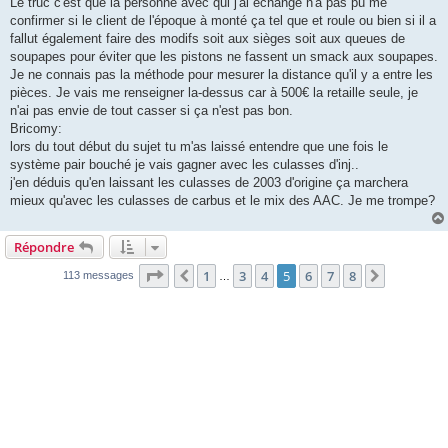
Le truc c'est que la personne avec qui j'ai échangé n'a pas pû me
confirmer si le client de l'époque à monté ça tel que et roule ou bien si il a
fallut également faire des modifs soit aux sièges soit aux queues de
soupapes pour éviter que les pistons ne fassent un smack aux soupapes.
Je ne connais pas la méthode pour mesurer la distance qu'il y a entre les
pièces. Je vais me renseigner la-dessus car à 500€ la retaille seule, je
n'ai pas envie de tout casser si ça n'est pas bon.
Bricomy:
lors du tout début du sujet tu m'as laissé entendre que une fois le
système pair bouché je vais gagner avec les culasses d'inj..
j'en déduis qu'en laissant les culasses de 2003 d'origine ça marchera
mieux qu'avec les culasses de carbus et le mix des AAC. Je me trompe?
Répondre
Page
5
sur
8
1
3
4
5
6
7
8
Précédente
Suivante
113 messages
…