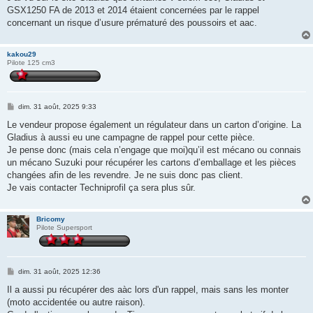
s
GSX1250 FA de 2013 et 2014 étaient concernées par le rappel
a
g
concernant un risque d’usure prématuré des poussoirs et aac.
e
kakou29
Pilote 125 cm3
M
dim. 31 août, 2025 9:33
e
s
Le vendeur propose également un régulateur dans un carton d’origine. La
s
Gladius à aussi eu une campagne de rappel pour cette pièce.
a
g
Je pense donc (mais cela n’engage que moi)qu’il est mécano ou connais
e
un mécano Suzuki pour récupérer les cartons d’emballage et les pièces
changées afin de les revendre. Je ne suis donc pas client.
Je vais contacter Techniprofil ça sera plus sûr.
Bricomy
Pilote Supersport
M
dim. 31 août, 2025 12:36
e
s
Il a aussi pu récupérer des aàc lors d'un rappel, mais sans les monter
s
(moto accidentée ou autre raison).
a
g