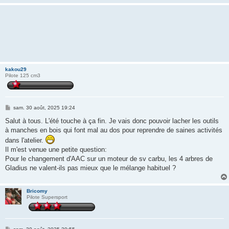
kakou29
Pilote 125 cm3
M
sam. 30 août, 2025 19:24
e
s
Salut à tous. L'été touche à ça fin. Je vais donc pouvoir lacher les outils
s
à manches en bois qui font mal au dos pour reprendre de saines activités
a
g
dans l'atelier.
e
Il m'est venue une petite question:
Pour le changement d'AAC sur un moteur de sv carbu, les 4 arbres de
Gladius ne valent-ils pas mieux que le mélange habituel ?
Bricomy
Pilote Supersport
M