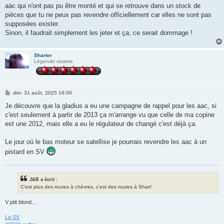
aàc qui n'ont pas pu être monté et qui se retrouve dans un stock de
pièces que tu ne peux pas revendre officiellement car elles ne sont pas
supposées exister.
Sinon, il faudrait simplement les jeter et ça, ce serait dommage !
Sharter
Légende vivante
M
dim. 31 août, 2025 16:00
e
s
Je découvre que la gladius a eu une campagne de rappel pour les aac, si
s
c'est seulement à partir de 2013 ça m'arrange vu que celle de ma copine
a
g
est une 2012, mais elle a eu le régulateur de changé c'est déjà ça.
e
Le jour où le bas moteur se satellise je pourrais revendre les aac à un
pistard en SV
J&B a écrit :
C'est plus des routes à chèvres, c'est des routes à Shart'
V ptit blond...
Le SV