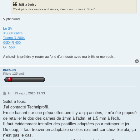
J&B a écrit :
C'est plus des routes à chèvres, c'est des routes à Shart'
V ptit blond...
Le SV
XS500 caf'ra
Tuono R 2004
GSX-R 400
GT 550
A choisir je préfère y rester au fond d'un fossé avec ma brêle et mon cuir...
kakou29
Pilote 125 cm3
M
lun. 15 sept., 2025 19:53
e
s
Salut à tous.
s
J'ai contacté Techniprofil.
a
g
En se basant sur une prépa effectuée il y a qlq années, il m'a été proposé
e
de retailler le dos des cames de 1mm à l'adm. et 1,5 mm à l'éch..
Il faut évidemment installer des pastilles adaptées pour rattraper le jeu.
Du coup, il faut trouver en adaptable si elles existent car chez Suzuki, ça
n'est pas le cas.