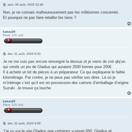
M
sam. 30 août, 2025 22:48
e
s
Non, je ne connais malheureusement pas les millésimes concernés.
s
Et pourquoi ne pas faire retailler les tiens ?
a
g
e
kakou29
Pilote 125 cm3
M
dim. 31 août, 2025 8:33
e
s
Je ne me suis pas encore renseigné la dessus et je viens de voir qlq’un
s
qui vends un jeu de Gladius qui auraient 2500 bornes pour 200€.
a
g
Il à acheté un lot de pièces à un préparateur. Ce qui expliquerai le faible
e
kilométrage. Par contre, je ne peux pas vérifier ses dires. Là où je
m’intéroge c’est qu’il est en possession des cartons d’emballage d’origine
Suzuki. Je trouve ça louche.
kakou29
Pilote 125 cm3
M
dim. 31 août, 2025 8:58
e
s
J’ai vu sur le site Gladius que certaines v-strom 650, Gladius et