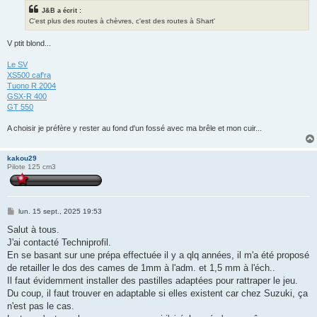
J&B a écrit :
C'est plus des routes à chèvres, c'est des routes à Shart'
V ptit blond...
Le SV
XS500 caf'ra
Tuono R 2004
GSX-R 400
GT 550
A choisir je préfère y rester au fond d'un fossé avec ma brêle et mon cuir...
kakou29
Pilote 125 cm3
M
lun. 15 sept., 2025 19:53
e
s
Salut à tous.
s
J'ai contacté Techniprofil.
a
g
En se basant sur une prépa effectuée il y a qlq années, il m'a été proposé
e
de retailler le dos des cames de 1mm à l'adm. et 1,5 mm à l'éch..
Il faut évidemment installer des pastilles adaptées pour rattraper le jeu.
Du coup, il faut trouver en adaptable si elles existent car chez Suzuki, ça
n'est pas le cas.