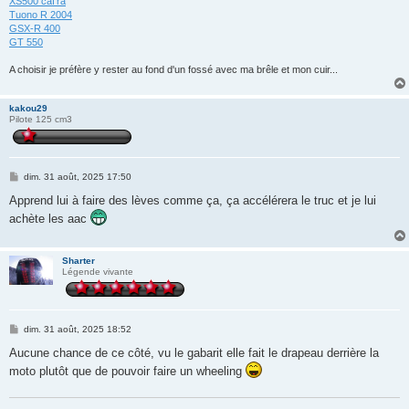
XS500 caf'ra
Tuono R 2004
GSX-R 400
GT 550
A choisir je préfère y rester au fond d'un fossé avec ma brêle et mon cuir...
kakou29
Pilote 125 cm3
M
dim. 31 août, 2025 17:50
e
s
Apprend lui à faire des lèves comme ça, ça accélérera le truc et je lui
s
achète les aac
a
g
e
Sharter
Légende vivante
M
dim. 31 août, 2025 18:52
e
s
Aucune chance de ce côté, vu le gabarit elle fait le drapeau derrière la
s
moto plutôt que de pouvoir faire un wheeling
a
g
e