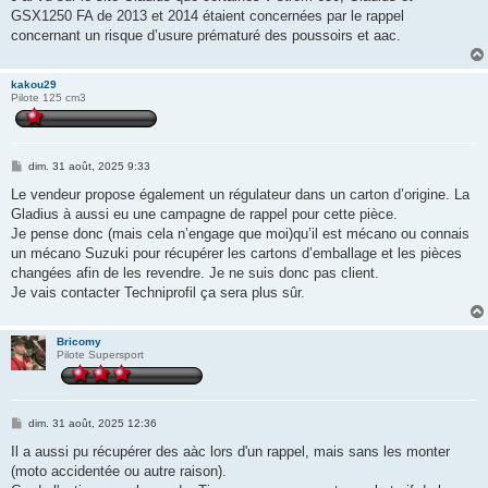
s
GSX1250 FA de 2013 et 2014 étaient concernées par le rappel
a
g
concernant un risque d’usure prématuré des poussoirs et aac.
e
kakou29
Pilote 125 cm3
M
dim. 31 août, 2025 9:33
e
s
Le vendeur propose également un régulateur dans un carton d’origine. La
s
Gladius à aussi eu une campagne de rappel pour cette pièce.
a
g
Je pense donc (mais cela n’engage que moi)qu’il est mécano ou connais
e
un mécano Suzuki pour récupérer les cartons d’emballage et les pièces
changées afin de les revendre. Je ne suis donc pas client.
Je vais contacter Techniprofil ça sera plus sûr.
Bricomy
Pilote Supersport
M
dim. 31 août, 2025 12:36
e
s
Il a aussi pu récupérer des aàc lors d'un rappel, mais sans les monter
s
(moto accidentée ou autre raison).
a
g