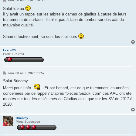
sam. 30 août, 2025 20:55
e
s
Salut kakou
s
Il y avait un rappel sur les arbres à cames de gladius à cause de leurs
a
g
traitements de surface. Tu n'es pas à l'abri de tomber sur des aàc de
e
mauvaise qualité.
Sinon effectivement, se sont les meilleurs
kakou29
Pilote 125 cm3
M
sam. 30 août, 2025 21:57
e
s
Salut Bricomy.
s
Merci pour l’info.
a
. Et par hasard, est-ce que tu connais les années
g
concernées par ce rappel? D’après ”pieces Suzuki.com” ces AAC ont été
e
montés sur tout les millésimes de Gladius ainsi que sur les SV de 2017 à
2020.
Bricomy
Pilote Supersport