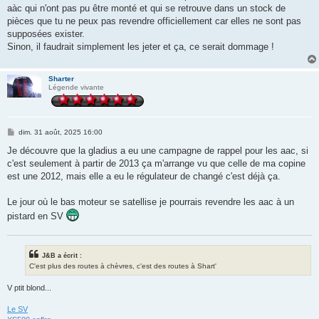
aàc qui n'ont pas pu être monté et qui se retrouve dans un stock de
pièces que tu ne peux pas revendre officiellement car elles ne sont pas
supposées exister.
Sinon, il faudrait simplement les jeter et ça, ce serait dommage !
Sharter
Légende vivante
M
dim. 31 août, 2025 16:00
e
s
Je découvre que la gladius a eu une campagne de rappel pour les aac, si
s
c'est seulement à partir de 2013 ça m'arrange vu que celle de ma copine
a
g
est une 2012, mais elle a eu le régulateur de changé c'est déjà ça.
e
Le jour où le bas moteur se satellise je pourrais revendre les aac à un
pistard en SV
J&B a écrit :
C'est plus des routes à chèvres, c'est des routes à Shart'
V ptit blond...
Le SV