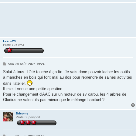
kakou29
Pilote 125 cm3
M
sam. 30 août, 2025 19:24
e
s
Salut à tous. L'été touche à ça fin. Je vais donc pouvoir lacher les outils
s
à manches en bois qui font mal au dos pour reprendre de saines activités
a
g
dans l'atelier.
e
Il m'est venue une petite question:
Pour le changement d'AAC sur un moteur de sv carbu, les 4 arbres de
Gladius ne valent-ils pas mieux que le mélange habituel ?
Bricomy
Pilote Supersport
M