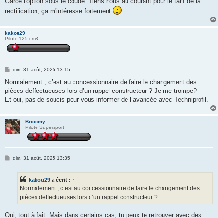
Garde l'option sous le coude. Tiens nous au courant pour le tarif de la
e
rectification, ça m'intéresse fortement
kakou29
Pilote 125 cm3
M
dim. 31 août, 2025 13:15
e
s
Normalement , c’est au concessionnaire de faire le changement des
s
pièces deffectueuses lors d’un rappel constructeur ? Je me trompe?
a
g
Et oui, pas de soucis pour vous informer de l’avancée avec Techniprofil.
e
Bricomy
Pilote Supersport
M
dim. 31 août, 2025 13:35
e
s
s
kakou29
a écrit :
↑
a
g
Normalement , c’est au concessionnaire de faire le changement des
e
pièces deffectueuses lors d’un rappel constructeur ?
Oui, tout à fait. Mais dans certains cas, tu peux te retrouver avec des