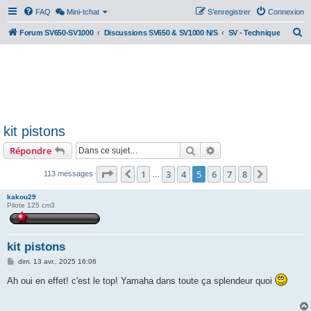
FAQ
Mini-tchat
S’enregistrer
Connexion
R
Forum SV650-SV1000
Discussions SV650 & SV1000 N/S
SV - Technique
e
c
h
e
r
kit pistons
c
Rechercher
Recherche avancée
Répondre
h
e
Page
5
sur
8
1
3
4
5
6
7
8
Précédente
Suivante
113 messages
…
r
kakou29
Pilote 125 cm3
kit pistons
M
dim. 13 avr., 2025 16:06
e
s
Ah oui en effet! c'est le top! Yamaha dans toute ça splendeur quoi
s
a
g
e