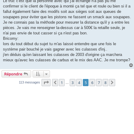
Le truc c'est que la personne avec qui j'ai échangé n'a pas pû me
confirmer si le client de l'époque à monté ça tel que et roule ou bien si il a
fallut également faire des modifs soit aux sièges soit aux queues de
soupapes pour éviter que les pistons ne fassent un smack aux soupapes.
Je ne connais pas la méthode pour mesurer la distance qu'il y a entre les
pièces. Je vais me renseigner la-dessus car à 500€ la retaille seule, je
n'ai pas envie de tout casser si ça n'est pas bon.
Bricomy:
lors du tout début du sujet tu m'as laissé entendre que une fois le
système pair bouché je vais gagner avec les culasses d'inj..
j'en déduis qu'en laissant les culasses de 2003 d'origine ça marchera
mieux qu'avec les culasses de carbus et le mix des AAC. Je me trompe?
Répondre
Page
5
sur
8
1
3
4
5
6
7
8
Précédente
Suivante
113 messages
…