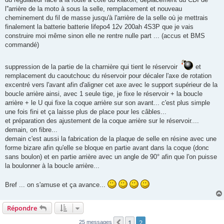
l''arrière de la moto à sous la selle, remplacement et nouveau
cheminement du fil de masse jusqu'à l'arrière de la selle où je mettrais
finalement la batterie batterie lifepo4 12v 200ah 4S3P que je vais
construire moi même sinon elle ne rentre nulle part ... (accus et BMS
commandé)
suppression de la partie de la charnière qui tient le réservoir
et
remplacement du caoutchouc du réservoir pour décaler l'axe de rotation
excentré vers l'avant afin d'aligner cet axe avec le support supérieur de la
boucle arrière ainsi, avec 1 seule tige, je fixe le réservoir + la boucle
arrière + le U qui fixe la coque arrière sur son avant... c'est plus simple
une fois fini et ça laisse plus de place pour les câbles...
et préparation des ajustement de la coque arrière sur le réservoir....
demain, on fibre...
demain c'est aussi la fabrication de la plaque de selle en résine avec une
forme bizare afin qu'elle se bloque en partie avant dans la coque (donc
sans boulon) et en partie arrière avec un angle de 90° afin que l'on puisse
la boulonner à la boucle arrière...
Bref ... on s'amuse et ça avance...
Répondre
1
2
Précédente
25 messages