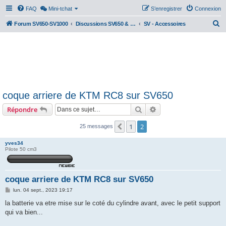
FAQ
Mini-tchat
S’enregistrer
Connexion
R
Forum SV650-SV1000
Discussions SV650 & SV1000 N/S
SV - Accessoires
e
c
h
e
r
coque arriere de KTM RC8 sur SV650
c
Rechercher
Recherche avancée
Répondre
h
e
1
2
Précédente
25 messages
r
yves34
Pilote 50 cm3
coque arriere de KTM RC8 sur SV650
M
lun. 04 sept., 2023 19:17
e
s
la batterie va etre mise sur le coté du cylindre avant, avec le petit support
s
qui va bien...
a
g
e