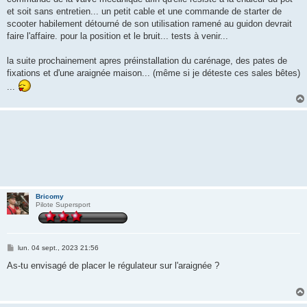
et soit sans entretien... un petit cable et une commande de starter de
scooter habilement détourné de son utilisation ramené au guidon devrait
faire l'affaire. pour la position et le bruit... tests à venir...
la suite prochainement apres préinstallation du carénage, des pates de
fixations et d'une araignée maison... (même si je déteste ces sales bêtes)
...
Bricomy
Pilote Supersport
M
lun. 04 sept., 2023 21:56
e
s
As-tu envisagé de placer le régulateur sur l'araignée ?
s
a
g
e