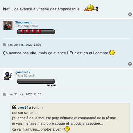
bref... ca avance à vitesse gastéropodesque...
Titounecsn
Pilote Superbike
M
dim. 29 oct., 2023 12:06
e
s
Ça avance pas vite, mais ça avance ! Et c'est ça qui compte
s
a
g
e
gamelle12
Pilote 50 cm3
M
mar. 31 oct., 2023 11:55
e
s
s
yves34
a écrit :
↑
a
g
oui sur sv carbu...
e
j'ai acheté de la mousse polyuréthane et commandé de la résine...
je vais me faire ma propre coque et la boucle associée...
ça va m'amuser... photos à venir