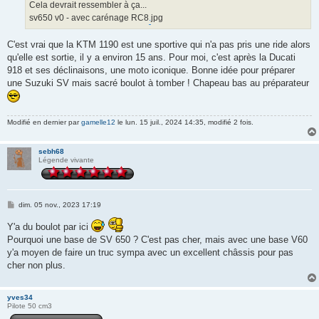
Cela devrait ressembler à ça...
sv650 v0 - avec carénage RC8
.
jpg
C'est vrai que la KTM 1190 est une sportive qui n'a pas pris une ride alors
qu'elle est sortie, il y a environ 15 ans. Pour moi, c'est après la Ducati
918 et ses déclinaisons, une moto iconique. Bonne idée pour préparer
une Suzuki SV mais sacré boulot à tomber ! Chapeau bas au préparateur
Modifié en dernier par
gamelle12
le lun. 15 juil., 2024 14:35, modifié 2 fois.
sebh68
Légende vivante
M
dim. 05 nov., 2023 17:19
e
s
Y'a du boulot par ici
s
Pourquoi une base de SV 650 ? C'est pas cher, mais avec une base V60
a
g
y'a moyen de faire un truc sympa avec un excellent châssis pour pas
e
cher non plus.
yves34
Pilote 50 cm3