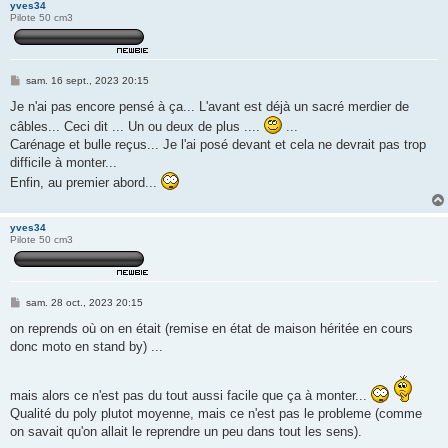
yves34
Pilote 50 cm3
M
sam. 16 sept., 2023 20:15
e
s
Je n'ai pas encore pensé à ça... L'avant est déjà un sacré merdier de
s
câbles... Ceci dit ... Un ou deux de plus ....
...
a
g
Carénage et bulle reçus... Je l'ai posé devant et cela ne devrait pas trop
e
difficile à monter...
Enfin, au premier abord...
yves34
Pilote 50 cm3
M
sam. 28 oct., 2023 20:15
e
s
on reprends où on en était (remise en état de maison héritée en cours
s
donc moto en stand by) ...
a
g
e
mais alors ce n'est pas du tout aussi facile que ça à monter...
Qualité du poly plutot moyenne, mais ce n'est pas le probleme (comme
on savait qu'on allait le reprendre un peu dans tout les sens).