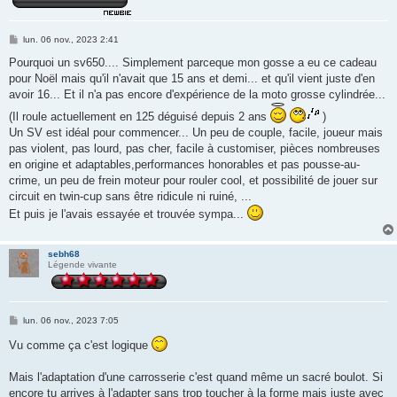
M
lun. 06 nov., 2023 2:41
e
s
Pourquoi un sv650.... Simplement parceque mon gosse a eu ce cadeau
s
pour Noël mais qu'il n'avait que 15 ans et demi... et qu'il vient juste d'en
a
g
avoir 16... Et il n'a pas encore d'expérience de la moto grosse cylindrée...
e
(Il roule actuellement en 125 déguisé depuis 2 ans
)
Un SV est idéal pour commencer... Un peu de couple, facile, joueur mais
pas violent, pas lourd, pas cher, facile à customiser, pièces nombreuses
en origine et adaptables,performances honorables et pas pousse-au-
crime, un peu de frein moteur pour rouler cool, et possibilité de jouer sur
circuit en twin-cup sans être ridicule ni ruiné, ...
Et puis je l'avais essayée et trouvée sympa...
sebh68
Légende vivante
M
lun. 06 nov., 2023 7:05
e
s
Vu comme ça c'est logique
s
a
g
Mais l'adaptation d'une carrosserie c'est quand même un sacré boulot. Si
e
encore tu arrives à l'adapter sans trop toucher à la forme mais juste avec