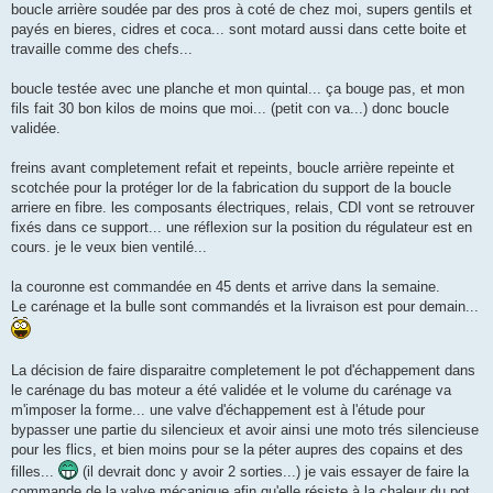
boucle arrière soudée par des pros à coté de chez moi, supers gentils et
payés en bieres, cidres et coca... sont motard aussi dans cette boite et
travaille comme des chefs...
boucle testée avec une planche et mon quintal... ça bouge pas, et mon
fils fait 30 bon kilos de moins que moi... (petit con va...) donc boucle
validée.
freins avant completement refait et repeints, boucle arrière repeinte et
scotchée pour la protéger lor de la fabrication du support de la boucle
arriere en fibre. les composants électriques, relais, CDI vont se retrouver
fixés dans ce support... une réflexion sur la position du régulateur est en
cours. je le veux bien ventilé...
la couronne est commandée en 45 dents et arrive dans la semaine.
Le carénage et la bulle sont commandés et la livraison est pour demain...
La décision de faire disparaitre completement le pot d'échappement dans
le carénage du bas moteur a été validée et le volume du carénage va
m'imposer la forme... une valve d'échappement est à l'étude pour
bypasser une partie du silencieux et avoir ainsi une moto trés silencieuse
pour les flics, et bien moins pour se la péter aupres des copains et des
filles...
(il devrait donc y avoir 2 sorties...) je vais essayer de faire la
commande de la valve mécanique afin qu'elle résiste à la chaleur du pot