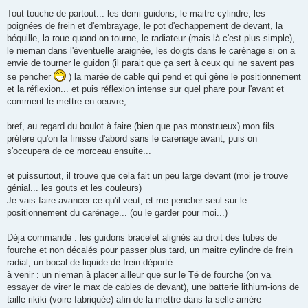
Tout touche de partout... les demi guidons, le maitre cylindre, les
poignées de frein et d'embrayage, le pot d'echappement de devant, la
béquille, la roue quand on tourne, le radiateur (mais là c'est plus simple),
le nieman dans l'éventuelle araignée, les doigts dans le carénage si on a
envie de tourner le guidon (il parait que ça sert à ceux qui ne savent pas
se pencher
) la marée de cable qui pend et qui gène le positionnement
et la réflexion... et puis réflexion intense sur quel phare pour l'avant et
comment le mettre en oeuvre, ...
bref, au regard du boulot à faire (bien que pas monstrueux) mon fils
préfere qu'on la finisse d'abord sans le carenage avant, puis on
s'occupera de ce morceau ensuite...
et puissurtout, il trouve que cela fait un peu large devant (moi je trouve
génial... les gouts et les couleurs)
Je vais faire avancer ce qu'il veut, et me pencher seul sur le
positionnement du carénage... (ou le garder pour moi...)
Déja commandé : les guidons bracelet alignés au droit des tubes de
fourche et non décalés pour passer plus tard, un maitre cylindre de frein
radial, un bocal de liquide de frein déporté
à venir : un nieman à placer ailleur que sur le Té de fourche (on va
essayer de virer le max de cables de devant), une batterie lithium-ions de
taille rikiki (voire fabriquée) afin de la mettre dans la selle arrière