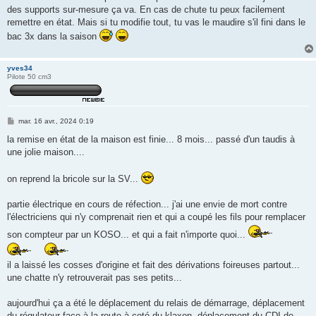
des supports sur-mesure ça va. En cas de chute tu peux facilement
remettre en état. Mais si tu modifie tout, tu vas le maudire s'il fini dans le
bac 3x dans la saison
yves34
Pilote 50 cm3
M
mar. 16 avr., 2024 0:19
e
s
la remise en état de la maison est finie... 8 mois... passé d'un taudis à
s
une jolie maison....
a
g
e
on reprend la bricole sur la SV...
partie électrique en cours de réfection... j'ai une envie de mort contre
l'électriciens qui n'y comprenait rien et qui a coupé les fils pour remplacer
son compteur par un KOSO... et qui a fait n'importe quoi...
il a laissé les cosses d'origine et fait des dérivations foireuses partout...
une chatte n'y retrouverait pas ses petits...
aujourd'hui ça a été le déplacement du relais de démarrage, déplacement
du régulateur face à la route à coté du klaxon, déplacement du CDI de