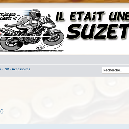
S
SV - Accessoires
50
her
cherche avancée