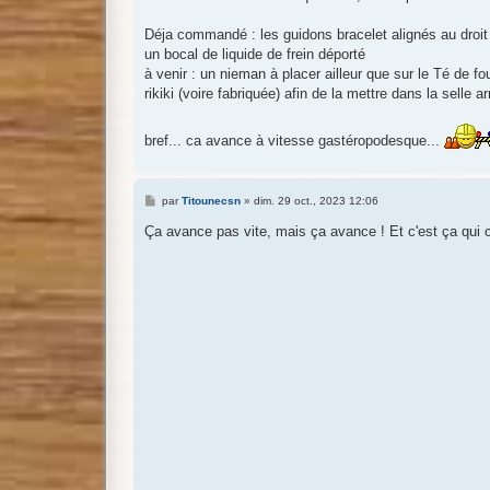
Déja commandé : les guidons bracelet alignés au droit 
un bocal de liquide de frein déporté
à venir : un nieman à placer ailleur que sur le Té de fo
rikiki (voire fabriquée) afin de la mettre dans la selle ar
bref... ca avance à vitesse gastéropodesque...
M
par
Titounecsn
»
dim. 29 oct., 2023 12:06
e
s
Ça avance pas vite, mais ça avance ! Et c'est ça qui
s
a
g
e