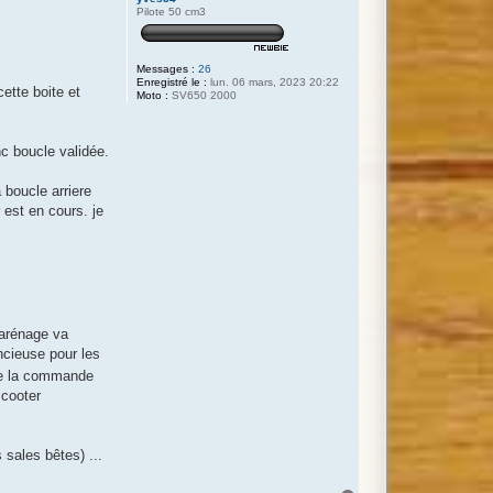
Pilote 50 cm3
Messages :
26
Enregistré le :
lun. 06 mars, 2023 20:22
ette boite et
Moto :
SV650 2000
nc boucle validée.
 boucle arriere
 est en cours. je
carénage va
ncieuse pour les
aire la commande
scooter
 sales bêtes) ...