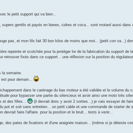
vec le petit support qui va bien...
 supers gentils et payés en bieres, cidres et coca... sont motard aussi dans c
ge pas, et mon fils fait 30 bon kilos de moins que moi... (petit con va...) do
ière repeinte et scotchée pour la protéger lor de la fabrication du support de la
e retrouver fixés dans ce support... une réflexion sur la position du régulateur
s la semaine.
n est pour demain...
d'échappement dans le carénage du bas moteur a été validée et le volume du 
étude pour bypasser une partie du silencieux et avoir ainsi une moto trés sile
 et des filles...
(il devrait donc y avoir 2 sorties...) je vais essayer de f
 du pot et soit sans entretien... un petit cable et une commande de starter de 
vrait faire l'affaire. pour la position et le bruit... tests à venir...
ge, des pates de fixations et d'une araignée maison... (même si je déteste ces