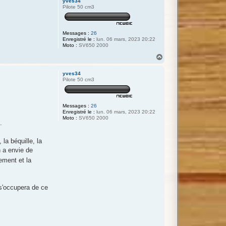
yves34
t
Pilote 50 cm3
Messages :
26
Enregistré le :
lun. 06 mars, 2023 20:22
Moto :
SV650 2000
H
a
u
yves34
t
Pilote 50 cm3
Messages :
26
Enregistré le :
lun. 06 mars, 2023 20:22
Moto :
SV650 2000
.
la béquille, la
n a envie de
ement et la
 s'occupera de ce