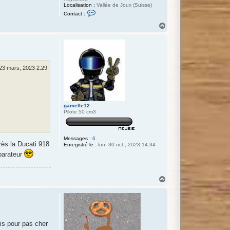
Localisation :
Vallée de Joux (Suisse)
C
Contact :
o
n
H
t
a
a
u
c
t
t
e
r
T
 23 mars, 2023 2:29
i
t
o
u
n
e
gamelle12
c
Pilote 50 cm3
s
n
Messages :
6
près la Ducati 918
Enregistré le :
lun. 30 oct., 2023 14:34
parateur
H
a
u
t
is pour pas cher