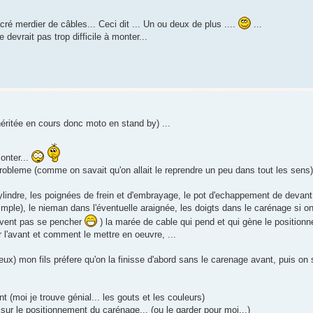
cré merdier de câbles... Ceci dit ... Un ou deux de plus ....
...
 devrait pas trop difficile à monter...
éritée en cours donc moto en stand by) ...
onter...
robleme (comme on savait qu'on allait le reprendre un peu dans tout les sens)
ylindre, les poignées de frein et d'embrayage, le pot d'echappement de devant, 
simple), le nieman dans l'éventuelle araignée, les doigts dans le carénage si o
 savent pas se pencher
) la marée de cable qui pend et qui gène le positionn
ur l'avant et comment le mettre en oeuvre, ...
eux) mon fils préfere qu'on la finisse d'abord sans le carenage avant, puis on
nt (moi je trouve génial... les gouts et les couleurs)
 sur le positionnement du carénage... (ou le garder pour moi...)