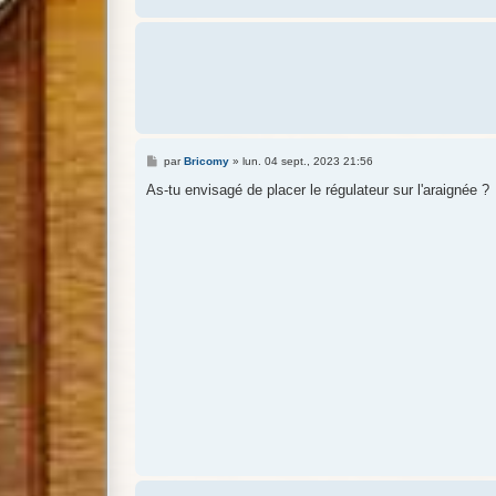
M
par
Bricomy
»
lun. 04 sept., 2023 21:56
e
s
As-tu envisagé de placer le régulateur sur l'araignée ?
s
a
g
e