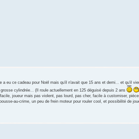
eu ce cadeau pour Noël mais qu'il n'avait que 15 ans et demi... et qu'il vien
o grosse cylindrée... (Il roule actuellement en 125 déguisé depuis 2 ans
acile, joueur mais pas violent, pas lourd, pas cher, facile à customiser, piè
usse-au-crime, un peu de frein moteur pour rouler cool, et possibilité de joue