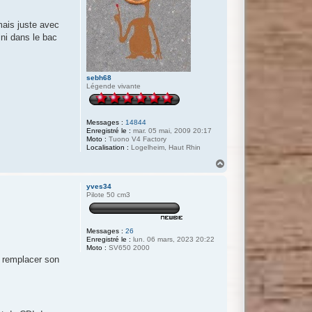
mais juste avec
ini dans le bac
sebh68
Légende vivante
Messages :
14844
Enregistré le :
mar. 05 mai, 2009 20:17
Moto :
Tuono V4 Factory
Localisation :
Logelheim, Haut Rhin
H
a
u
yves34
t
Pilote 50 cm3
Messages :
26
Enregistré le :
lun. 06 mars, 2023 20:22
Moto :
SV650 2000
ur remplacer son