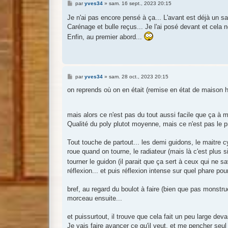
M
par
yves34
»
sam. 16 sept., 2023 20:15
e
s
Je n'ai pas encore pensé à ça... L'avant est déjà un sa
s
Carénage et bulle reçus... Je l'ai posé devant et cela ne
a
g
Enfin, au premier abord...
e
M
par
yves34
»
sam. 28 oct., 2023 20:15
e
s
on reprends où on en était (remise en état de maison h
s
a
g
e
mais alors ce n'est pas du tout aussi facile que ça à m
Qualité du poly plutot moyenne, mais ce n'est pas le p
Tout touche de partout... les demi guidons, le maitre c
roue quand on tourne, le radiateur (mais là c'est plus 
tourner le guidon (il parait que ça sert à ceux qui ne
réflexion... et puis réflexion intense sur quel phare po
bref, au regard du boulot à faire (bien que pas monstru
morceau ensuite...
et puissurtout, il trouve que cela fait un peu large deva
Je vais faire avancer ce qu'il veut, et me pencher seul