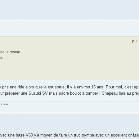
jeu.
e la résine...
e...
pris une ride alors qu'elle est sortie, il y a environ 15 ans. Pour moi, c'est a
our préparer une Suzuki SV mais sacré boulot à tomber ! Chapeau bas au pré
2 fois.
avec une base V60 y'a moyen de faire un truc sympa avec un excellent châss