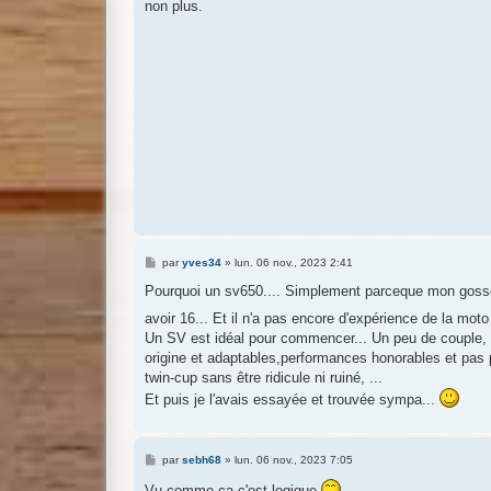
non plus.
e
M
par
yves34
»
lun. 06 nov., 2023 2:41
e
s
Pourquoi un sv650.... Simplement parceque mon gosse a 
s
a
avoir 16... Et il n'a pas encore d'expérience de la mot
g
Un SV est idéal pour commencer... Un peu de couple, f
e
origine et adaptables,performances honorables et pas po
twin-cup sans être ridicule ni ruiné, ...
Et puis je l'avais essayée et trouvée sympa...
M
par
sebh68
»
lun. 06 nov., 2023 7:05
e
s
Vu comme ça c'est logique