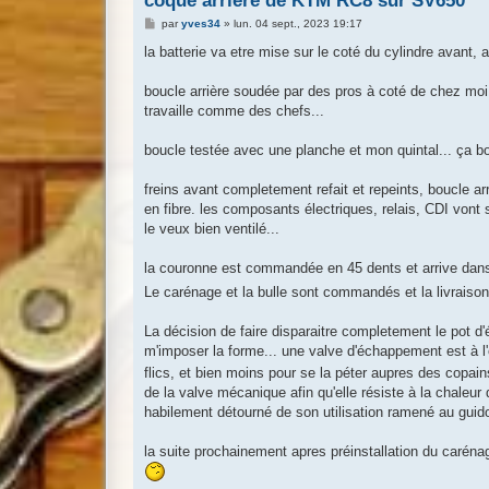
coque arriere de KTM RC8 sur SV650
M
par
yves34
»
lun. 04 sept., 2023 19:17
e
s
la batterie va etre mise sur le coté du cylindre avant, a
s
a
g
boucle arrière soudée par des pros à coté de chez moi,
e
travaille comme des chefs...
boucle testée avec une planche et mon quintal... ça bou
freins avant completement refait et repeints, boucle arr
en fibre. les composants électriques, relais, CDI vont s
le veux bien ventilé...
la couronne est commandée en 45 dents et arrive dan
Le carénage et la bulle sont commandés et la livraiso
La décision de faire disparaitre completement le pot 
m'imposer la forme... une valve d'échappement est à l'
flics, et bien moins pour se la péter aupres des copains
de la valve mécanique afin qu'elle résiste à la chaleur
habilement détourné de son utilisation ramené au guidon de
la suite prochainement apres préinstallation du caréna