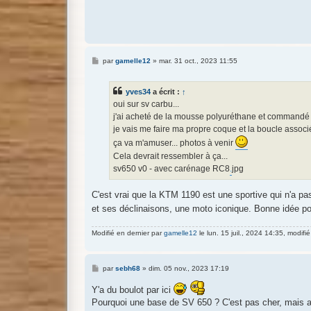
M
par
gamelle12
»
mar. 31 oct., 2023 11:55
e
s
s
yves34
a écrit :
↑
a
g
oui sur sv carbu...
e
j'ai acheté de la mousse polyuréthane et commandé d
je vais me faire ma propre coque et la boucle associé
ça va m'amuser... photos à venir
Cela devrait ressembler à ça...
sv650 v0 - avec carénage RC8
.
jpg
C'est vrai que la KTM 1190 est une sportive qui n'a pas 
et ses déclinaisons, une moto iconique. Bonne idée p
Modifié en dernier par
gamelle12
le lun. 15 juil., 2024 14:35, modifié 
M
par
sebh68
»
dim. 05 nov., 2023 17:19
e
s
Y'a du boulot par ici
s
Pourquoi une base de SV 650 ? C'est pas cher, mais 
a
g