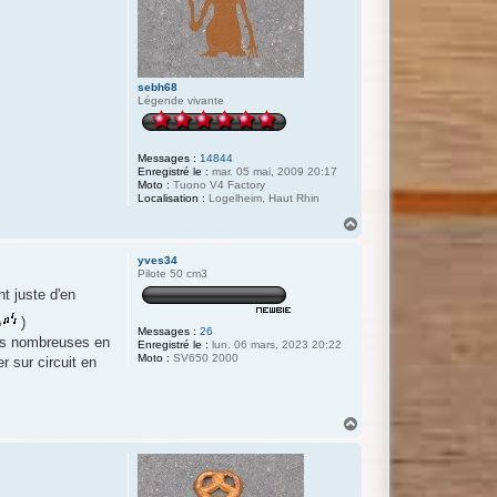
sebh68
Légende vivante
Messages :
14844
Enregistré le :
mar. 05 mai, 2009 20:17
Moto :
Tuono V4 Factory
Localisation :
Logelheim, Haut Rhin
H
a
u
yves34
t
Pilote 50 cm3
t juste d'en
)
Messages :
26
ces nombreuses en
Enregistré le :
lun. 06 mars, 2023 20:22
Moto :
SV650 2000
r sur circuit en
H
a
u
t