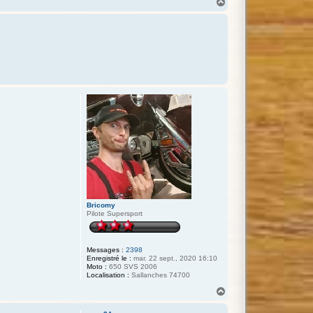
H
a
u
t
Bricomy
Pilote Supersport
Messages :
2398
Enregistré le :
mar. 22 sept., 2020 16:10
Moto :
650 SVS 2006
Localisation :
Sallanches 74700
H
a
u