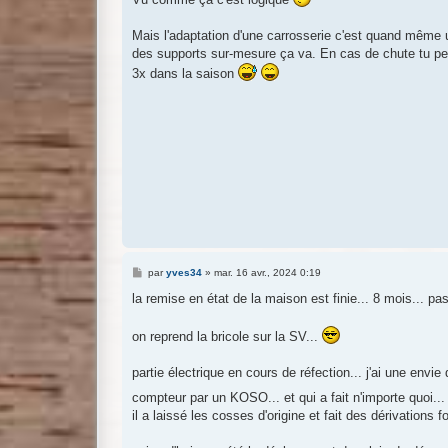
s
a
g
Mais l'adaptation d'une carrosserie c'est quand même u
e
des supports sur-mesure ça va. En cas de chute tu peux 
3x dans la saison
M
par
yves34
»
mar. 16 avr., 2024 0:19
e
s
la remise en état de la maison est finie... 8 mois... pa
s
a
g
on reprend la bricole sur la SV...
e
partie électrique en cours de réfection... j'ai une envie
compteur par un KOSO... et qui a fait n'importe quoi..
il a laissé les cosses d'origine et fait des dérivations f