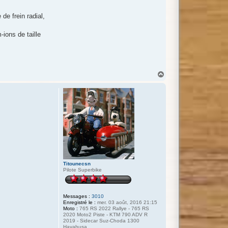
de frein radial,
-ions de taille
H
a
u
t
Titounecsn
Pilote Superbike
Messages :
3010
Enregistré le :
mer. 03 août, 2016 21:15
Moto :
765 RS 2022 Rallye - 765 RS
2020 Moto2 Piste - KTM 790 ADV R
2019 - Sidecar Suz-Choda 1300
Hayabusa