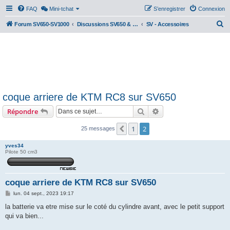
FAQ
Mini-tchat
S’enregistrer
Connexion
R
Forum SV650-SV1000
Discussions SV650 & SV1000 N/S
SV - Accessoires
e
c
h
e
r
coque arriere de KTM RC8 sur SV650
c
Rechercher
Recherche avancée
Répondre
h
e
1
2
Précédente
25 messages
r
yves34
Pilote 50 cm3
coque arriere de KTM RC8 sur SV650
M
lun. 04 sept., 2023 19:17
e
s
la batterie va etre mise sur le coté du cylindre avant, avec le petit support
s
qui va bien...
a
g
e