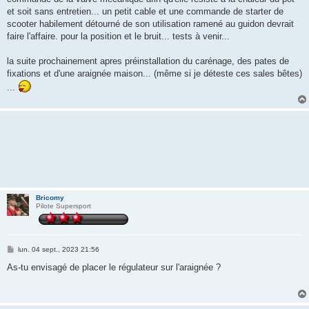
et soit sans entretien... un petit cable et une commande de starter de
scooter habilement détourné de son utilisation ramené au guidon devrait
faire l'affaire. pour la position et le bruit... tests à venir...
la suite prochainement apres préinstallation du carénage, des pates de
fixations et d'une araignée maison... (même si je déteste ces sales bêtes)
...
Bricomy
Pilote Supersport
M
lun. 04 sept., 2023 21:56
e
s
As-tu envisagé de placer le régulateur sur l'araignée ?
s
a
g
e