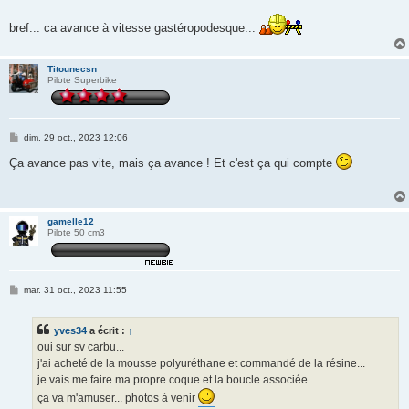
bref... ca avance à vitesse gastéropodesque...
Titounecsn
Pilote Superbike
M
dim. 29 oct., 2023 12:06
e
s
Ça avance pas vite, mais ça avance ! Et c'est ça qui compte
s
a
g
e
gamelle12
Pilote 50 cm3
M
mar. 31 oct., 2023 11:55
e
s
s
yves34
a écrit :
↑
a
g
oui sur sv carbu...
e
j'ai acheté de la mousse polyuréthane et commandé de la résine...
je vais me faire ma propre coque et la boucle associée...
ça va m'amuser... photos à venir