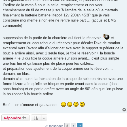
l''arrière de la moto à sous la selle, remplacement et nouveau
cheminement du fil de masse jusqu'à l'arrière de la selle où je mettrais
finalement la batterie batterie lifepo4 12v 200ah 4S3P que je vais
construire moi même sinon elle ne rentre nulle part ... (accus et BMS
commandé)
suppression de la partie de la charnière qui tient le réservoir
et
remplacement du caoutchouc du réservoir pour décaler l'axe de rotation
excentré vers l'avant afin d'aligner cet axe avec le support supérieur de la
boucle arrière ainsi, avec 1 seule tige, je fixe le réservoir + la boucle
arrière + le U qui fixe la coque arrière sur son avant... c'est plus simple
une fois fini et ça laisse plus de place pour les câbles...
et préparation des ajustement de la coque arrière sur le réservoir....
demain, on fibre...
demain c'est aussi la fabrication de la plaque de selle en résine avec une
forme bizare afin qu'elle se bloque en partie avant dans la coque (donc
sans boulon) et en partie arrière avec un angle de 90° afin que l'on puisse
la boulonner à la boucle arrière...
Bref ... on s'amuse et ça avance...
Répondre
1
2
Précédente
25 messages