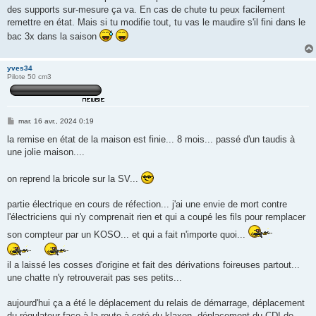
des supports sur-mesure ça va. En cas de chute tu peux facilement
remettre en état. Mais si tu modifie tout, tu vas le maudire s'il fini dans le
bac 3x dans la saison
yves34
Pilote 50 cm3
M
mar. 16 avr., 2024 0:19
e
s
la remise en état de la maison est finie... 8 mois... passé d'un taudis à
s
une jolie maison....
a
g
e
on reprend la bricole sur la SV...
partie électrique en cours de réfection... j'ai une envie de mort contre
l'électriciens qui n'y comprenait rien et qui a coupé les fils pour remplacer
son compteur par un KOSO... et qui a fait n'importe quoi...
il a laissé les cosses d'origine et fait des dérivations foireuses partout...
une chatte n'y retrouverait pas ses petits...
aujourd'hui ça a été le déplacement du relais de démarrage, déplacement
du régulateur face à la route à coté du klaxon, déplacement du CDI de