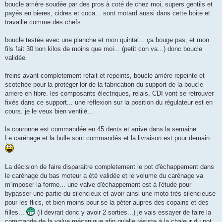
boucle arrière soudée par des pros à coté de chez moi, supers gentils et
payés en bieres, cidres et coca... sont motard aussi dans cette boite et
travaille comme des chefs...
boucle testée avec une planche et mon quintal... ça bouge pas, et mon
fils fait 30 bon kilos de moins que moi... (petit con va...) donc boucle
validée.
freins avant completement refait et repeints, boucle arrière repeinte et
scotchée pour la protéger lor de la fabrication du support de la boucle
arriere en fibre. les composants électriques, relais, CDI vont se retrouver
fixés dans ce support... une réflexion sur la position du régulateur est en
cours. je le veux bien ventilé...
la couronne est commandée en 45 dents et arrive dans la semaine.
Le carénage et la bulle sont commandés et la livraison est pour demain...
La décision de faire disparaitre completement le pot d'échappement dans
le carénage du bas moteur a été validée et le volume du carénage va
m'imposer la forme... une valve d'échappement est à l'étude pour
bypasser une partie du silencieux et avoir ainsi une moto trés silencieuse
pour les flics, et bien moins pour se la péter aupres des copains et des
filles...
(il devrait donc y avoir 2 sorties...) je vais essayer de faire la
commande de la valve mécanique afin qu'elle résiste à la chaleur du pot