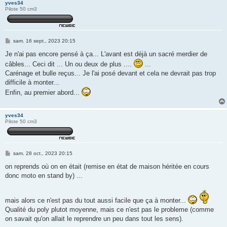
yves34
Pilote 50 cm3
M
sam. 16 sept., 2023 20:15
e
s
Je n'ai pas encore pensé à ça... L'avant est déjà un sacré merdier de
s
câbles... Ceci dit ... Un ou deux de plus ....
...
a
g
Carénage et bulle reçus... Je l'ai posé devant et cela ne devrait pas trop
e
difficile à monter...
Enfin, au premier abord...
yves34
Pilote 50 cm3
M
sam. 28 oct., 2023 20:15
e
s
on reprends où on en était (remise en état de maison héritée en cours
s
donc moto en stand by) ...
a
g
e
mais alors ce n'est pas du tout aussi facile que ça à monter...
Qualité du poly plutot moyenne, mais ce n'est pas le probleme (comme
on savait qu'on allait le reprendre un peu dans tout les sens).