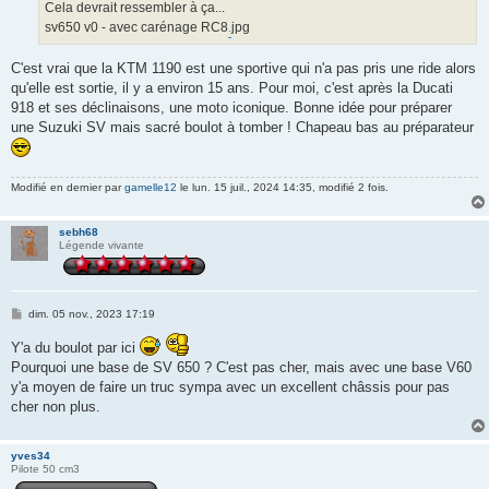
Cela devrait ressembler à ça...
sv650 v0 - avec carénage RC8
.
jpg
C'est vrai que la KTM 1190 est une sportive qui n'a pas pris une ride alors
qu'elle est sortie, il y a environ 15 ans. Pour moi, c'est après la Ducati
918 et ses déclinaisons, une moto iconique. Bonne idée pour préparer
une Suzuki SV mais sacré boulot à tomber ! Chapeau bas au préparateur
Modifié en dernier par
gamelle12
le lun. 15 juil., 2024 14:35, modifié 2 fois.
sebh68
Légende vivante
M
dim. 05 nov., 2023 17:19
e
s
Y'a du boulot par ici
s
Pourquoi une base de SV 650 ? C'est pas cher, mais avec une base V60
a
g
y'a moyen de faire un truc sympa avec un excellent châssis pour pas
e
cher non plus.
yves34
Pilote 50 cm3