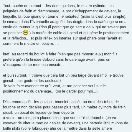
Tout touche de partout... les demi guidons, le maitre cylindre, les
poignées de frein et d'embrayage, le pot d'echappement de devant, la
béquille, la roue quand on tourne, le radiateur (mais là c'est plus simple),
le nieman dans l'éventuelle araignée, les doigts dans le carénage si on a
envie de tourner le guidon (il parait que ça sert à ceux qui ne savent pas
se pencher
) la marée de cable qui pend et qui gène le positionnement
et la réflexion... et puis réflexion intense sur quel phare pour l'avant et
comment le mettre en oeuvre, ...
bref, au regard du boulot à faire (bien que pas monstrueux) mon fils
préfere qu'on la finisse d'abord sans le carenage avant, puis on
s'occupera de ce morceau ensuite...
et puissurtout, il trouve que cela fait un peu large devant (moi je trouve
génial... les gouts et les couleurs)
Je vais faire avancer ce qu'il veut, et me pencher seul sur le
positionnement du carénage... (ou le garder pour moi...)
Déja commandé : les guidons bracelet alignés au droit des tubes de
fourche et non décalés pour passer plus tard, un maitre cylindre de frein
radial, un bocal de liquide de frein déporté
à venir : un nieman à placer ailleur que sur le Té de fourche (on va
essayer de virer le max de cables de devant), une batterie lithium-ions de
taille rikiki (voire fabriquée) afin de la mettre dans la selle arrière