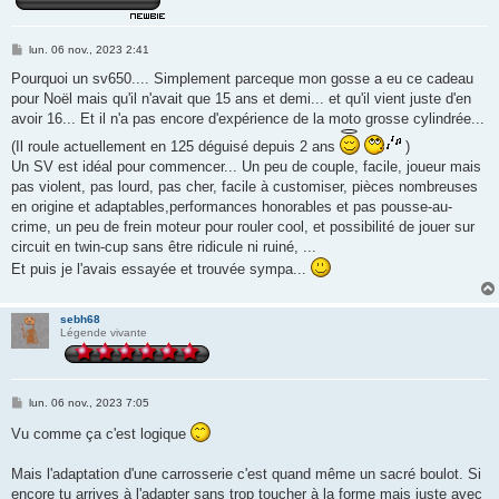
M
lun. 06 nov., 2023 2:41
e
s
Pourquoi un sv650.... Simplement parceque mon gosse a eu ce cadeau
s
pour Noël mais qu'il n'avait que 15 ans et demi... et qu'il vient juste d'en
a
g
avoir 16... Et il n'a pas encore d'expérience de la moto grosse cylindrée...
e
(Il roule actuellement en 125 déguisé depuis 2 ans
)
Un SV est idéal pour commencer... Un peu de couple, facile, joueur mais
pas violent, pas lourd, pas cher, facile à customiser, pièces nombreuses
en origine et adaptables,performances honorables et pas pousse-au-
crime, un peu de frein moteur pour rouler cool, et possibilité de jouer sur
circuit en twin-cup sans être ridicule ni ruiné, ...
Et puis je l'avais essayée et trouvée sympa...
sebh68
Légende vivante
M
lun. 06 nov., 2023 7:05
e
s
Vu comme ça c'est logique
s
a
g
Mais l'adaptation d'une carrosserie c'est quand même un sacré boulot. Si
e
encore tu arrives à l'adapter sans trop toucher à la forme mais juste avec