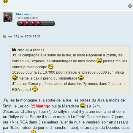
Titounecsn
Pilote Superbike
M
jeu. 04 juin, 2026 14:29
e
s
s
Nico-83
a écrit :
↑
a
g
J'ai la campagne à la sortie de la rue, la route Napoléon a 25min, les
e
cols en 2h, j'explose les kilométrages de mes motos
passez moi les
vôtres je m'en occupe
102000 pour la sv, 107000 pour la tracer et presque 60000 sur l'africa
même le dax il prend du kilométrage
J'étais en Corse y a 2 semaines et dans les Pyrénées dans 2, ptetre la
RGA dans 3
J'ai les la montagne à la sortie de la rue, les routes du Jura à moins de
5min, le 1er col (
@Matthgo
oui la Maredsou
) à 2km.
J'étais au Challenge Tour (4j de rallye moto) il y a une semaine et demi,
au Rallye de la Sarthe il y a un mois, à La Ferté Gaucher dans 7 jours,
sur +/- la RGA dans 3 semaines (aller de nuit le vendredi soir en passant
par l'Italie, retour de jour le dimanche matin), et au rallye du Dourdou dans