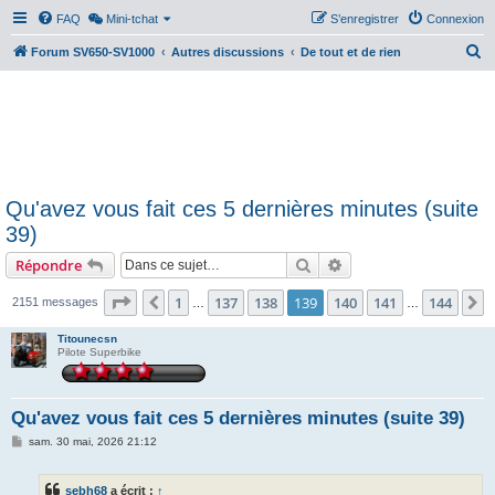
FAQ
Mini-tchat
S’enregistrer
Connexion
R
Forum SV650-SV1000
Autres discussions
De tout et de rien
e
c
h
e
r
Qu'avez vous fait ces 5 dernières minutes (suite
c
39)
h
Rechercher
Recherche avancée
Répondre
e
r
Page
139
sur
144
1
137
138
139
140
141
144
Précédente
S
2151 messages
…
…
Titounecsn
Pilote Superbike
Qu'avez vous fait ces 5 dernières minutes (suite 39)
M
sam. 30 mai, 2026 21:12
e
s
s
sebh68
a écrit :
↑
a