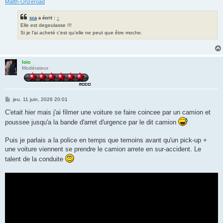
Matth-Onzeroad
sca
a écrit :
↑
Elle est degeulasse !!!
Si je l'ai acheté c'est qu'elle ne peut que être moche.
loic
Modérateur
M
jeu. 11 juin, 2026 20:01
e
s
C'etait hier mais j'ai filmer une voiture se faire coincee par un camion et
s
poussee jusqu'a la bande d'arret d'urgence par le dit camion
a
g
e
Puis je parlais a la police en temps que temoins avant qu'un pick-up +
une voiture viennent se prendre le camion arrete en sur-accident. Le
talent de la conduite