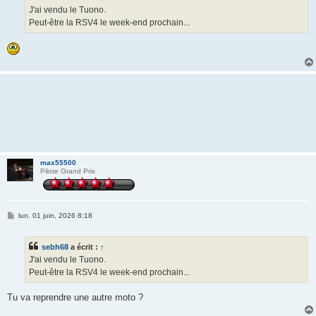
g
J'ai vendu le Tuono.
e
Peut-être la RSV4 le week-end prochain...
max55500
Pilote Grand Prix
M
lun. 01 juin, 2026 8:18
e
s
s
sebh68
a écrit :
↑
a
g
J'ai vendu le Tuono.
e
Peut-être la RSV4 le week-end prochain...
Tu va reprendre une autre moto ?