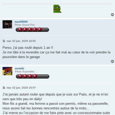
max55500
Pilote Grand Prix
M
mar. 02 juin, 2026 16:50
e
s
Perso, j'ai pas roulé depuis 1 an !!
s
Je me tâte à la revendre car ça me fait mal au cœur de la voir prendre la
a
g
poussière dans le garage
e
micklkl
Pilote Superbike
M
mar. 02 juin, 2026 16:57
e
s
J’ai jamais autant rouler que depuis que je suis sur Paris, et je ne m’en
s
sers que très peu en daily!
a
g
Mon fils a grandi, ma femme a passé son permis, même sa passerelle,
e
nous avons fait les bonnes rencontres autour de la moto…
J’ai meme eu l’occasion de me faire pote avec un concessionnaire suite