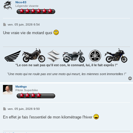
Nico-83
Légende vivante
M
ven. 05 juin, 2026 6:54
e
s
Une vraie vie de motard quoi
s
a
g
e
"Le con ne sait pas qu'il est con, le connard, lui, il le fait exprès !"
"Une moto qui ne roule pas est une moto qui meurt, les miennes sont immortelles !"
Matthgo
Pilote Superbike
M
ven. 05 juin, 2026 9:50
e
s
En effet je fais l'essentiel de mon kilométrage l'hiver
s
a
g
e