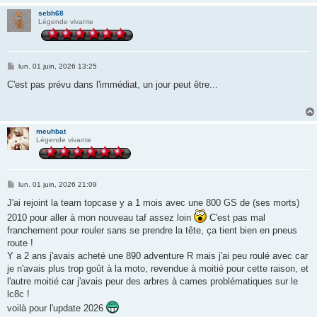
sebh68
Légende vivante
M
lun. 01 juin, 2026 13:25
e
s
C'est pas prévu dans l'immédiat, un jour peut être...
s
a
g
e
meuhbat
Légende vivante
M
lun. 01 juin, 2026 21:09
e
s
J'ai rejoint la team topcase y a 1 mois avec une 800 GS de (ses morts)
s
2010 pour aller à mon nouveau taf assez loin
C'est pas mal
a
g
franchement pour rouler sans se prendre la tête, ça tient bien en pneus
e
route !
Y a 2 ans j'avais acheté une 890 adventure R mais j'ai peu roulé avec car
je n'avais plus trop goût à la moto, revendue à moitié pour cette raison, et
l'autre moitié car j'avais peur des arbres à cames problématiques sur le
lc8c !
voilà pour l'update 2026