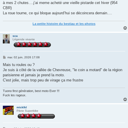
à mes 2 chutes….j’ai meme acheté une vieille pistarde cet hiver (954
CBR)
La roue tourne, ce qui bloque aujourd’hui se décoincera demain….
La petite histoire du bestiau et les photos
sca
Légende vivante
M
mar. 02 juin, 2026 17:08
e
s
Mais tu roules ou ?
s
Je suis à côté de la vallée de Chevreuse, "le coin a motard" de la région
a
g
parisienne et jamais je prend la moto.
e
C'est jolie, mais trop peu de virage ça me frustre
Tuono first génération, best moto Ever !!!
Fuck les rageux.
micklkl
Pilote Superbike