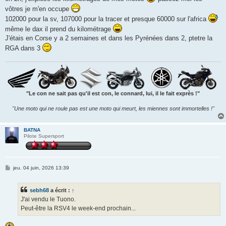
g
vôtres je m'en occupe
e
102000 pour la sv, 107000 pour la tracer et presque 60000 sur l'africa
même le dax il prend du kilométrage
J'étais en Corse y a 2 semaines et dans les Pyrénées dans 2, ptetre la
RGA dans 3
"Le con ne sait pas qu'il est con, le connard, lui, il le fait exprès !"
"Une moto qui ne roule pas est une moto qui meurt, les miennes sont immortelles !"
BATNA
Pilote Supersport
M
jeu. 04 juin, 2026 13:39
e
s
s
sebh68
a écrit :
↑
a
g
J'ai vendu le Tuono.
e
Peut-être la RSV4 le week-end prochain...