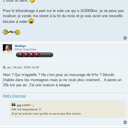
1 mois et demi.
Pour le kilométrage à part sur le side car qui a 103000km, je ne peux pas
rivaliser, je vends ma street à la fin du mois et je vais avoir une nouvelle
bécane à roder
Matthgo
Pilote Superbike
M
jeu. 04 juin, 2026 14:32
e
s
Hein ? Qui m'appelle ? Ha c'est pour un mesurage de b*te ? Désolé
s
j'habite dans les montagnes mais je ne roule plus vraiment... A peine un
a
g
25k km par an. J'ai une maison à retaper
e
Matth-Onzeroad
sca
a écrit :
↑
Elle est degeulasse !!!
Si je l'ai acheté c'est qu'elle ne peut que être moche.