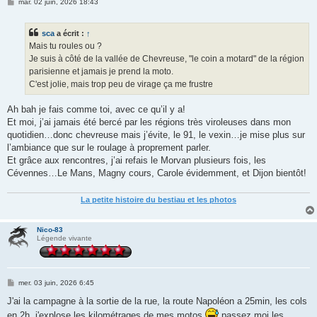
M
mar. 02 juin, 2026 18:43
e
s
s
sca
a écrit :
↑
a
g
Mais tu roules ou ?
e
Je suis à côté de la vallée de Chevreuse, "le coin a motard" de la région
parisienne et jamais je prend la moto.
C'est jolie, mais trop peu de virage ça me frustre
Ah bah je fais comme toi, avec ce qu’il y a!
Et moi, j’ai jamais été bercé par les régions très viroleuses dans mon
quotidien…donc chevreuse mais j’évite, le 91, le vexin…je mise plus sur
l’ambiance que sur le roulage à proprement parler.
Et grâce aux rencontres, j’ai refais le Morvan plusieurs fois, les
Cévennes…Le Mans, Magny cours, Carole évidemment, et Dijon bientôt!
La petite histoire du bestiau et les photos
Nico-83
Légende vivante
M
mer. 03 juin, 2026 6:45
e
s
J'ai la campagne à la sortie de la rue, la route Napoléon a 25min, les cols
s
en 2h, j'explose les kilométrages de mes motos
passez moi les
a