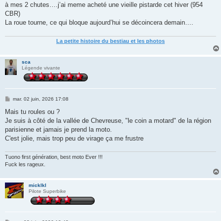
à mes 2 chutes….j’ai meme acheté une vieille pistarde cet hiver (954
CBR)
La roue tourne, ce qui bloque aujourd’hui se décoincera demain….
La petite histoire du bestiau et les photos
sca
Légende vivante
M
mar. 02 juin, 2026 17:08
e
s
Mais tu roules ou ?
s
Je suis à côté de la vallée de Chevreuse, "le coin a motard" de la région
a
g
parisienne et jamais je prend la moto.
e
C'est jolie, mais trop peu de virage ça me frustre
Tuono first génération, best moto Ever !!!
Fuck les rageux.
micklkl
Pilote Superbike