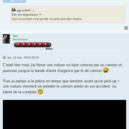
Matth-Onzeroad
sca
a écrit :
↑
Elle est degeulasse !!!
Si je l'ai acheté c'est qu'elle ne peut que être moche.
loic
Modérateur
M
jeu. 11 juin, 2026 20:01
e
s
C'etait hier mais j'ai filmer une voiture se faire coincee par un camion et
s
poussee jusqu'a la bande d'arret d'urgence par le dit camion
a
g
e
Puis je parlais a la police en temps que temoins avant qu'un pick-up +
une voiture viennent se prendre le camion arrete en sur-accident. Le
talent de la conduite