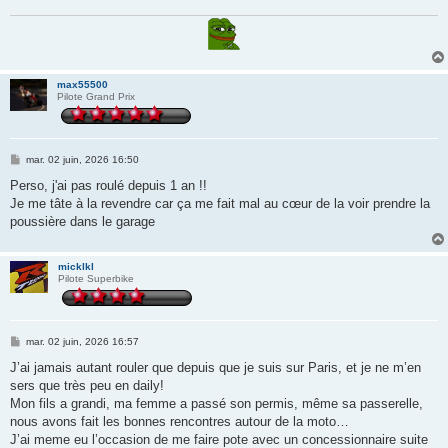
max55500
Pilote Grand Prix
M
mar. 02 juin, 2026 16:50
e
s
Perso, j'ai pas roulé depuis 1 an !!
s
Je me tâte à la revendre car ça me fait mal au cœur de la voir prendre la
a
g
poussière dans le garage
e
micklkl
Pilote Superbike
M
mar. 02 juin, 2026 16:57
e
s
J’ai jamais autant rouler que depuis que je suis sur Paris, et je ne m’en
s
sers que très peu en daily!
a
g
Mon fils a grandi, ma femme a passé son permis, même sa passerelle,
e
nous avons fait les bonnes rencontres autour de la moto…
J’ai meme eu l’occasion de me faire pote avec un concessionnaire suite