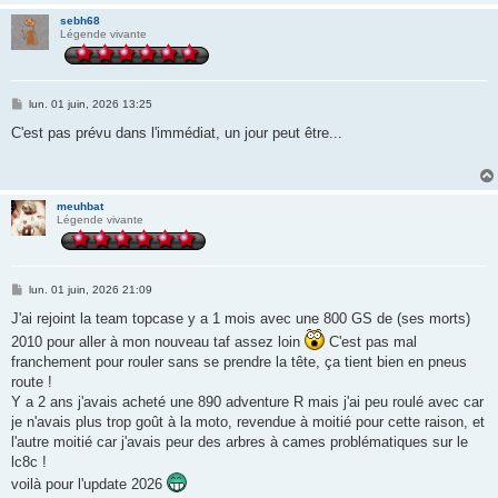
sebh68
Légende vivante
M
lun. 01 juin, 2026 13:25
e
s
C'est pas prévu dans l'immédiat, un jour peut être...
s
a
g
e
meuhbat
Légende vivante
M
lun. 01 juin, 2026 21:09
e
s
J'ai rejoint la team topcase y a 1 mois avec une 800 GS de (ses morts)
s
2010 pour aller à mon nouveau taf assez loin
C'est pas mal
a
g
franchement pour rouler sans se prendre la tête, ça tient bien en pneus
e
route !
Y a 2 ans j'avais acheté une 890 adventure R mais j'ai peu roulé avec car
je n'avais plus trop goût à la moto, revendue à moitié pour cette raison, et
l'autre moitié car j'avais peur des arbres à cames problématiques sur le
lc8c !
voilà pour l'update 2026