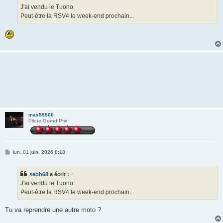
g
J'ai vendu le Tuono.
e
Peut-être la RSV4 le week-end prochain...
max55500
Pilote Grand Prix
M
lun. 01 juin, 2026 8:18
e
s
s
sebh68
a écrit :
↑
a
g
J'ai vendu le Tuono.
e
Peut-être la RSV4 le week-end prochain...
Tu va reprendre une autre moto ?