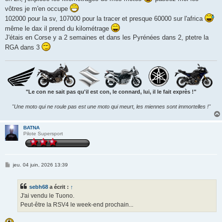
g
vôtres je m'en occupe
e
102000 pour la sv, 107000 pour la tracer et presque 60000 sur l'africa
même le dax il prend du kilométrage
J'étais en Corse y a 2 semaines et dans les Pyrénées dans 2, ptetre la
RGA dans 3
"Le con ne sait pas qu'il est con, le connard, lui, il le fait exprès !"
"Une moto qui ne roule pas est une moto qui meurt, les miennes sont immortelles !"
BATNA
Pilote Supersport
M
jeu. 04 juin, 2026 13:39
e
s
s
sebh68
a écrit :
↑
a
g
J'ai vendu le Tuono.
e
Peut-être la RSV4 le week-end prochain...