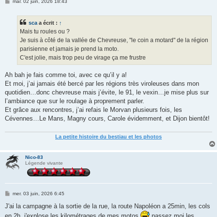
M
mar. 02 juin, 2026 18:43
e
s
s
sca
a écrit :
↑
a
g
Mais tu roules ou ?
e
Je suis à côté de la vallée de Chevreuse, "le coin a motard" de la région
parisienne et jamais je prend la moto.
C'est jolie, mais trop peu de virage ça me frustre
Ah bah je fais comme toi, avec ce qu’il y a!
Et moi, j’ai jamais été bercé par les régions très viroleuses dans mon
quotidien…donc chevreuse mais j’évite, le 91, le vexin…je mise plus sur
l’ambiance que sur le roulage à proprement parler.
Et grâce aux rencontres, j’ai refais le Morvan plusieurs fois, les
Cévennes…Le Mans, Magny cours, Carole évidemment, et Dijon bientôt!
La petite histoire du bestiau et les photos
Nico-83
Légende vivante
M
mer. 03 juin, 2026 6:45
e
s
J'ai la campagne à la sortie de la rue, la route Napoléon a 25min, les cols
s
en 2h, j'explose les kilométrages de mes motos
passez moi les
a