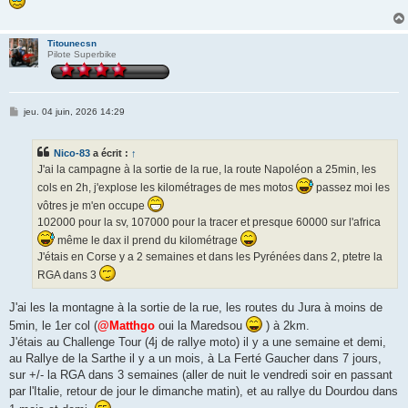
Titounecsn
Pilote Superbike
M
jeu. 04 juin, 2026 14:29
e
s
s
Nico-83
a écrit :
↑
a
g
J'ai la campagne à la sortie de la rue, la route Napoléon a 25min, les
e
cols en 2h, j'explose les kilométrages de mes motos
passez moi les
vôtres je m'en occupe
102000 pour la sv, 107000 pour la tracer et presque 60000 sur l'africa
même le dax il prend du kilométrage
J'étais en Corse y a 2 semaines et dans les Pyrénées dans 2, ptetre la
RGA dans 3
J'ai les la montagne à la sortie de la rue, les routes du Jura à moins de
5min, le 1er col (
@Matthgo
oui la Maredsou
) à 2km.
J'étais au Challenge Tour (4j de rallye moto) il y a une semaine et demi,
au Rallye de la Sarthe il y a un mois, à La Ferté Gaucher dans 7 jours,
sur +/- la RGA dans 3 semaines (aller de nuit le vendredi soir en passant
par l'Italie, retour de jour le dimanche matin), et au rallye du Dourdou dans