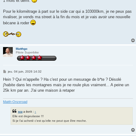
1 mois et demi.
Pour le kilométrage à part sur le side car qui a 103000km, je ne peux pas
rivaliser, je vends ma street à la fin du mois et je vais avoir une nouvelle
bécane à roder
Matthgo
Pilote Superbike
M
jeu. 04 juin, 2026 14:32
e
s
Hein ? Qui m'appelle ? Ha c'est pour un mesurage de b*te ? Désolé
s
j'habite dans les montagnes mais je ne roule plus vraiment... A peine un
a
g
25k km par an. J'ai une maison à retaper
e
Matth-Onzeroad
sca
a écrit :
↑
Elle est degeulasse !!!
Si je l'ai acheté c'est qu'elle ne peut que être moche.