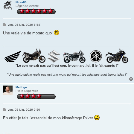
Nico-83
Légende vivante
M
ven. 05 juin, 2026 6:54
e
s
Une vraie vie de motard quoi
s
a
g
e
"Le con ne sait pas qu'il est con, le connard, lui, il le fait exprès !"
"Une moto qui ne roule pas est une moto qui meurt, les miennes sont immortelles !"
Matthgo
Pilote Superbike
M
ven. 05 juin, 2026 9:50
e
s
En effet je fais l'essentiel de mon kilométrage l'hiver
s
a
g
e