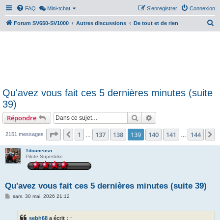
FAQ
Mini-tchat
S’enregistrer
Connexion
R
Forum SV650-SV1000
Autres discussions
De tout et de rien
e
c
h
e
r
Qu'avez vous fait ces 5 dernières minutes (suite
c
39)
h
Rechercher
Recherche avancée
Répondre
e
r
Page
139
sur
144
1
137
138
139
140
141
144
Précédente
S
2151 messages
…
…
Titounecsn
Pilote Superbike
Qu'avez vous fait ces 5 dernières minutes (suite 39)
M
sam. 30 mai, 2026 21:12
e
s
s
sebh68
a écrit :
↑
a