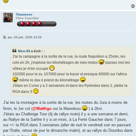
Titounecsn
Pilote Superbike
M
jeu. 04 juin, 2026 14:29
e
s
s
Nico-83
a écrit :
↑
a
g
J'ai la campagne à la sortie de la rue, la route Napoléon a 25min, les
e
cols en 2h, j'explose les kilométrages de mes motos
passez moi les
vôtres je m'en occupe
102000 pour la sv, 107000 pour la tracer et presque 60000 sur l'africa
même le dax il prend du kilométrage
J'étais en Corse y a 2 semaines et dans les Pyrénées dans 2, ptetre la
RGA dans 3
J'ai les la montagne à la sortie de la rue, les routes du Jura à moins de
5min, le 1er col (
@Matthgo
oui la Maredsou
) à 2km.
J'étais au Challenge Tour (4j de rallye moto) il y a une semaine et demi,
au Rallye de la Sarthe il y a un mois, à La Ferté Gaucher dans 7 jours,
sur +/- la RGA dans 3 semaines (aller de nuit le vendredi soir en passant
par l'Italie, retour de jour le dimanche matin), et au rallye du Dourdou dans