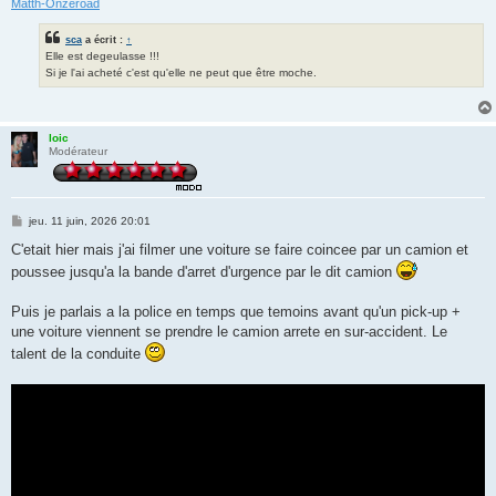
Matth-Onzeroad
sca
a écrit :
↑
Elle est degeulasse !!!
Si je l'ai acheté c'est qu'elle ne peut que être moche.
loic
Modérateur
M
jeu. 11 juin, 2026 20:01
e
s
C'etait hier mais j'ai filmer une voiture se faire coincee par un camion et
s
poussee jusqu'a la bande d'arret d'urgence par le dit camion
a
g
e
Puis je parlais a la police en temps que temoins avant qu'un pick-up +
une voiture viennent se prendre le camion arrete en sur-accident. Le
talent de la conduite