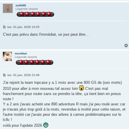
sebh68
Légende vivante
M
lun. 01 juin, 2026 13:25
e
s
C'est pas prévu dans l'immédiat, un jour peut être...
s
a
g
e
meuhbat
Légende vivante
M
lun. 01 juin, 2026 21:09
e
s
J'ai rejoint la team topcase y a 1 mois avec une 800 GS de (ses morts)
s
2010 pour aller à mon nouveau taf assez loin
C'est pas mal
a
g
franchement pour rouler sans se prendre la tête, ça tient bien en pneus
e
route !
Y a 2 ans j'avais acheté une 890 adventure R mais j'ai peu roulé avec car
je n'avais plus trop goût à la moto, revendue à moitié pour cette raison, et
l'autre moitié car j'avais peur des arbres à cames problématiques sur le
lc8c !
voilà pour l'update 2026