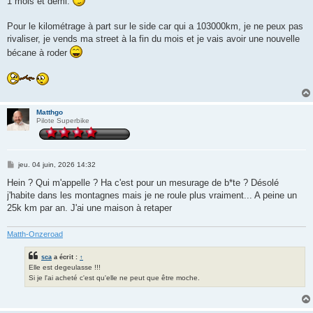
1 mois et demi.
Pour le kilométrage à part sur le side car qui a 103000km, je ne peux pas
rivaliser, je vends ma street à la fin du mois et je vais avoir une nouvelle
bécane à roder
Matthgo
Pilote Superbike
M
jeu. 04 juin, 2026 14:32
e
s
Hein ? Qui m'appelle ? Ha c'est pour un mesurage de b*te ? Désolé
s
j'habite dans les montagnes mais je ne roule plus vraiment... A peine un
a
g
25k km par an. J'ai une maison à retaper
e
Matth-Onzeroad
sca
a écrit :
↑
Elle est degeulasse !!!
Si je l'ai acheté c'est qu'elle ne peut que être moche.