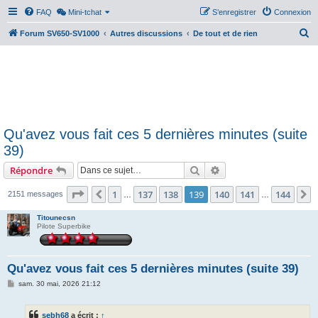
FAQ
Mini-tchat
S’enregistrer
Connexion
R
Forum SV650-SV1000
Autres discussions
De tout et de rien
e
c
h
e
r
Qu'avez vous fait ces 5 dernières minutes (suite
c
39)
h
Rechercher
Recherche avancée
Répondre
e
r
Page
139
sur
144
1
137
138
139
140
141
144
Précédente
S
2151 messages
…
…
Titounecsn
Pilote Superbike
Qu'avez vous fait ces 5 dernières minutes (suite 39)
M
sam. 30 mai, 2026 21:12
e
s
s
sebh68
a écrit :
↑
a