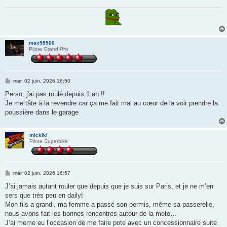
max55500
Pilote Grand Prix
M
mar. 02 juin, 2026 16:50
e
s
Perso, j'ai pas roulé depuis 1 an !!
s
Je me tâte à la revendre car ça me fait mal au cœur de la voir prendre la
a
g
poussière dans le garage
e
micklkl
Pilote Superbike
M
mar. 02 juin, 2026 16:57
e
s
J’ai jamais autant rouler que depuis que je suis sur Paris, et je ne m’en
s
sers que très peu en daily!
a
g
Mon fils a grandi, ma femme a passé son permis, même sa passerelle,
e
nous avons fait les bonnes rencontres autour de la moto…
J’ai meme eu l’occasion de me faire pote avec un concessionnaire suite