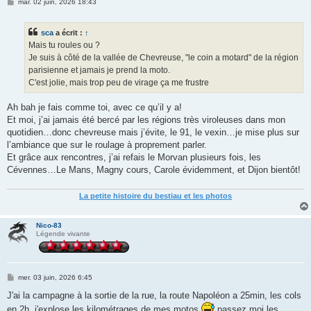
M
mar. 02 juin, 2026 18:43
e
s
s
sca
a écrit :
↑
a
g
Mais tu roules ou ?
e
Je suis à côté de la vallée de Chevreuse, "le coin a motard" de la région
parisienne et jamais je prend la moto.
C'est jolie, mais trop peu de virage ça me frustre
Ah bah je fais comme toi, avec ce qu’il y a!
Et moi, j’ai jamais été bercé par les régions très viroleuses dans mon
quotidien…donc chevreuse mais j’évite, le 91, le vexin…je mise plus sur
l’ambiance que sur le roulage à proprement parler.
Et grâce aux rencontres, j’ai refais le Morvan plusieurs fois, les
Cévennes…Le Mans, Magny cours, Carole évidemment, et Dijon bientôt!
La petite histoire du bestiau et les photos
Nico-83
Légende vivante
M
mer. 03 juin, 2026 6:45
e
s
J'ai la campagne à la sortie de la rue, la route Napoléon a 25min, les cols
s
en 2h, j'explose les kilométrages de mes motos
passez moi les
a