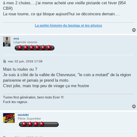
à mes 2 chutes….j’ai meme acheté une vieille pistarde cet hiver (954
CBR)
La roue tourne, ce qui bloque aujourd’hui se décoincera demain….
La petite histoire du bestiau et les photos
sca
Légende vivante
M
mar. 02 juin, 2026 17:08
e
s
Mais tu roules ou ?
s
Je suis à côté de la vallée de Chevreuse, "le coin a motard" de la région
a
g
parisienne et jamais je prend la moto.
e
C'est jolie, mais trop peu de virage ça me frustre
Tuono first génération, best moto Ever !!!
Fuck les rageux.
micklkl
Pilote Superbike