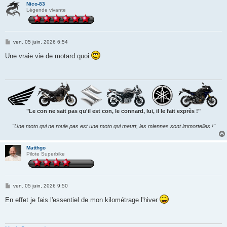
Nico-83
Légende vivante
M
ven. 05 juin, 2026 6:54
e
s
Une vraie vie de motard quoi
s
a
g
e
"Le con ne sait pas qu'il est con, le connard, lui, il le fait exprès !"
"Une moto qui ne roule pas est une moto qui meurt, les miennes sont immortelles !"
Matthgo
Pilote Superbike
M
ven. 05 juin, 2026 9:50
e
s
En effet je fais l'essentiel de mon kilométrage l'hiver
s
a
g
e