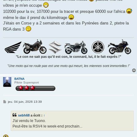
g
vôtres je m'en occupe
e
102000 pour la sv, 107000 pour la tracer et presque 60000 sur l'africa
même le dax il prend du kilométrage
J'étais en Corse y a 2 semaines et dans les Pyrénées dans 2, ptetre la
RGA dans 3
"Le con ne sait pas qu'il est con, le connard, lui, il le fait exprès !"
"Une moto qui ne roule pas est une moto qui meurt, les miennes sont immortelles !"
BATNA
Pilote Supersport
M
jeu. 04 juin, 2026 13:39
e
s
s
sebh68
a écrit :
↑
a
g
J'ai vendu le Tuono.
e
Peut-être la RSV4 le week-end prochain...