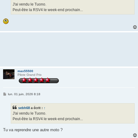
g
J'ai vendu le Tuono.
e
Peut-être la RSV4 le week-end prochain...
max55500
Pilote Grand Prix
M
lun. 01 juin, 2026 8:18
e
s
s
sebh68
a écrit :
↑
a
g
J'ai vendu le Tuono.
e
Peut-être la RSV4 le week-end prochain...
Tu va reprendre une autre moto ?