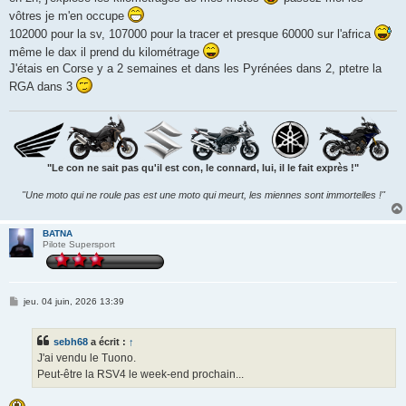
g
vôtres je m'en occupe
e
102000 pour la sv, 107000 pour la tracer et presque 60000 sur l'africa
même le dax il prend du kilométrage
J'étais en Corse y a 2 semaines et dans les Pyrénées dans 2, ptetre la
RGA dans 3
"Le con ne sait pas qu'il est con, le connard, lui, il le fait exprès !"
"Une moto qui ne roule pas est une moto qui meurt, les miennes sont immortelles !"
BATNA
Pilote Supersport
M
jeu. 04 juin, 2026 13:39
e
s
s
sebh68
a écrit :
↑
a
g
J'ai vendu le Tuono.
e
Peut-être la RSV4 le week-end prochain...