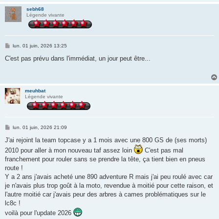
sebh68
Légende vivante
M
lun. 01 juin, 2026 13:25
e
s
C'est pas prévu dans l'immédiat, un jour peut être...
s
a
g
e
meuhbat
Légende vivante
M
lun. 01 juin, 2026 21:09
e
s
J'ai rejoint la team topcase y a 1 mois avec une 800 GS de (ses morts)
s
2010 pour aller à mon nouveau taf assez loin
C'est pas mal
a
g
franchement pour rouler sans se prendre la tête, ça tient bien en pneus
e
route !
Y a 2 ans j'avais acheté une 890 adventure R mais j'ai peu roulé avec car
je n'avais plus trop goût à la moto, revendue à moitié pour cette raison, et
l'autre moitié car j'avais peur des arbres à cames problématiques sur le
lc8c !
voilà pour l'update 2026