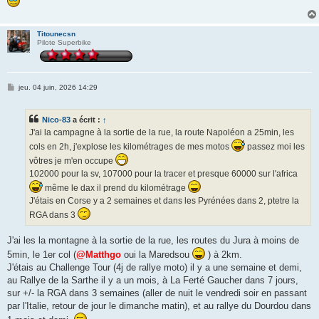
Titounecsn
Pilote Superbike
M
jeu. 04 juin, 2026 14:29
e
s
s
Nico-83
a écrit :
↑
a
g
J'ai la campagne à la sortie de la rue, la route Napoléon a 25min, les
e
cols en 2h, j'explose les kilométrages de mes motos
passez moi les
vôtres je m'en occupe
102000 pour la sv, 107000 pour la tracer et presque 60000 sur l'africa
même le dax il prend du kilométrage
J'étais en Corse y a 2 semaines et dans les Pyrénées dans 2, ptetre la
RGA dans 3
J'ai les la montagne à la sortie de la rue, les routes du Jura à moins de
5min, le 1er col (
@Matthgo
oui la Maredsou
) à 2km.
J'étais au Challenge Tour (4j de rallye moto) il y a une semaine et demi,
au Rallye de la Sarthe il y a un mois, à La Ferté Gaucher dans 7 jours,
sur +/- la RGA dans 3 semaines (aller de nuit le vendredi soir en passant
par l'Italie, retour de jour le dimanche matin), et au rallye du Dourdou dans