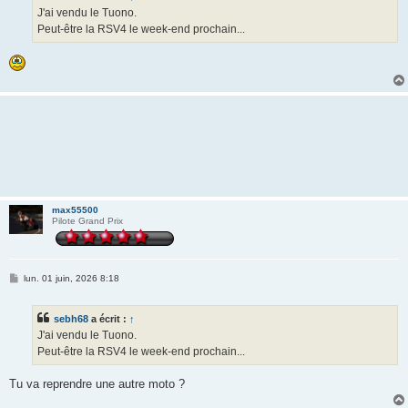
g
J'ai vendu le Tuono.
e
Peut-être la RSV4 le week-end prochain...
max55500
Pilote Grand Prix
M
lun. 01 juin, 2026 8:18
e
s
s
sebh68
a écrit :
↑
a
g
J'ai vendu le Tuono.
e
Peut-être la RSV4 le week-end prochain...
Tu va reprendre une autre moto ?