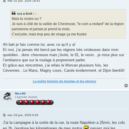
M
mar. 02 juin, 2026 18:43
e
s
s
sca
a écrit :
↑
a
g
Mais tu roules ou ?
e
Je suis à côté de la vallée de Chevreuse, "le coin a motard" de la région
parisienne et jamais je prend la moto.
C'est jolie, mais trop peu de virage ça me frustre
Ah bah je fais comme toi, avec ce qu’il y a!
Et moi, j’ai jamais été bercé par les régions très viroleuses dans mon
quotidien…donc chevreuse mais j’évite, le 91, le vexin…je mise plus sur
l’ambiance que sur le roulage à proprement parler.
Et grâce aux rencontres, j’ai refais le Morvan plusieurs fois, les
Cévennes…Le Mans, Magny cours, Carole évidemment, et Dijon bientôt!
La petite histoire du bestiau et les photos
Nico-83
Légende vivante
M
mer. 03 juin, 2026 6:45
e
s
J'ai la campagne à la sortie de la rue, la route Napoléon a 25min, les cols
s
en 2h, j'explose les kilométrages de mes motos
passez moi les
a