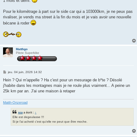
1 mois et demi.
Pour le kilométrage à part sur le side car qui a 103000km, je ne peux pas
rivaliser, je vends ma street à la fin du mois et je vais avoir une nouvelle
bécane à roder
Matthgo
Pilote Superbike
M
jeu. 04 juin, 2026 14:32
e
s
Hein ? Qui m'appelle ? Ha c'est pour un mesurage de b*te ? Désolé
s
j'habite dans les montagnes mais je ne roule plus vraiment... A peine un
a
g
25k km par an. J'ai une maison à retaper
e
Matth-Onzeroad
sca
a écrit :
↑
Elle est degeulasse !!!
Si je l'ai acheté c'est qu'elle ne peut que être moche.