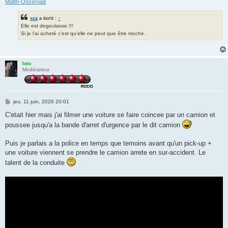
Matth-Onzeroad
sca
a écrit :
↑
Elle est degeulasse !!!
Si je l'ai acheté c'est qu'elle ne peut que être moche.
loic
Modérateur
M
jeu. 11 juin, 2026 20:01
e
s
C'etait hier mais j'ai filmer une voiture se faire coincee par un camion et
s
poussee jusqu'a la bande d'arret d'urgence par le dit camion
a
g
e
Puis je parlais a la police en temps que temoins avant qu'un pick-up +
une voiture viennent se prendre le camion arrete en sur-accident. Le
talent de la conduite