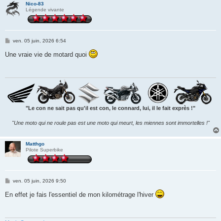
Nico-83
Légende vivante
M
ven. 05 juin, 2026 6:54
e
s
Une vraie vie de motard quoi
s
a
g
e
"Le con ne sait pas qu'il est con, le connard, lui, il le fait exprès !"
"Une moto qui ne roule pas est une moto qui meurt, les miennes sont immortelles !"
Matthgo
Pilote Superbike
M
ven. 05 juin, 2026 9:50
e
s
En effet je fais l'essentiel de mon kilométrage l'hiver
s
a
g
e