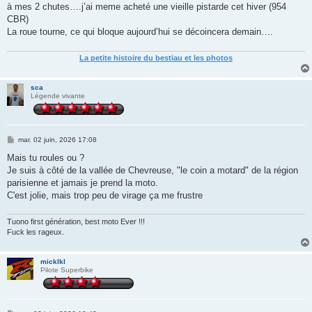
à mes 2 chutes….j’ai meme acheté une vieille pistarde cet hiver (954
CBR)
La roue tourne, ce qui bloque aujourd’hui se décoincera demain….
La petite histoire du bestiau et les photos
sca
Légende vivante
M
mar. 02 juin, 2026 17:08
e
s
Mais tu roules ou ?
s
Je suis à côté de la vallée de Chevreuse, "le coin a motard" de la région
a
g
parisienne et jamais je prend la moto.
e
C'est jolie, mais trop peu de virage ça me frustre
Tuono first génération, best moto Ever !!!
Fuck les rageux.
micklkl
Pilote Superbike