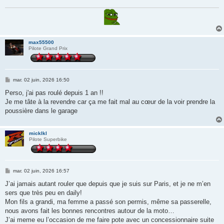
max55500
Pilote Grand Prix
M
mar. 02 juin, 2026 16:50
e
s
Perso, j'ai pas roulé depuis 1 an !!
s
Je me tâte à la revendre car ça me fait mal au cœur de la voir prendre la
a
g
poussière dans le garage
e
micklkl
Pilote Superbike
M
mar. 02 juin, 2026 16:57
e
s
J’ai jamais autant rouler que depuis que je suis sur Paris, et je ne m’en
s
sers que très peu en daily!
a
g
Mon fils a grandi, ma femme a passé son permis, même sa passerelle,
e
nous avons fait les bonnes rencontres autour de la moto…
J’ai meme eu l’occasion de me faire pote avec un concessionnaire suite