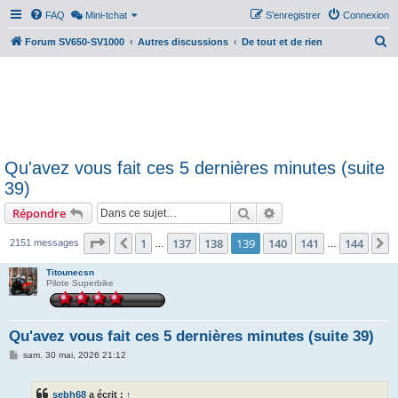
FAQ
Mini-tchat
S’enregistrer
Connexion
R
Forum SV650-SV1000
Autres discussions
De tout et de rien
e
c
h
e
r
Qu'avez vous fait ces 5 dernières minutes (suite
c
39)
h
Rechercher
Recherche avancée
Répondre
e
r
Page
139
sur
144
1
137
138
139
140
141
144
Précédente
S
2151 messages
…
…
Titounecsn
Pilote Superbike
Qu'avez vous fait ces 5 dernières minutes (suite 39)
M
sam. 30 mai, 2026 21:12
e
s
s
sebh68
a écrit :
↑
a