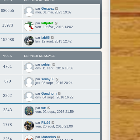
par
Gexalex
880655
mer. 31 mai, 2023 19:07
par
killpilot
15973
ven. 19 févr., 2016 14:02
par
fab68
152988
lun. 12 août, 2013 12:42
VUES
DERNIER MESSAGE
par
sebien
4761
dim. 11 sept., 2016 10:36
par
sonny69
870
jeu. 08 sept., 2016 20:24
par
Gandhorn
2262
dim. 04 sept., 2016 16:22
par
turt
3343
ven. 02 sept., 2016 21:59
par
Fiju26
1778
ven. 26 août, 2016 21:00
par
Marcellus
3264