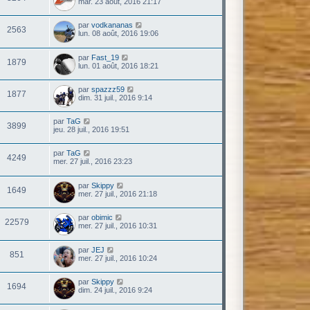
mar. 23 août, 2016 21:17
par
vodkananas
2563
lun. 08 août, 2016 19:06
par
Fast_19
1879
lun. 01 août, 2016 18:21
par
spazzz59
1877
dim. 31 juil., 2016 9:14
par
TaG
3899
jeu. 28 juil., 2016 19:51
par
TaG
4249
mer. 27 juil., 2016 23:23
par
Skippy
1649
mer. 27 juil., 2016 21:18
par
obimic
22579
mer. 27 juil., 2016 10:31
par
JEJ
851
mer. 27 juil., 2016 10:24
par
Skippy
1694
dim. 24 juil., 2016 9:24