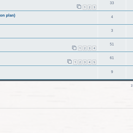
33
1
2
3
on plan)
4
3
51
1
2
3
4
61
1
2
3
4
5
9
1