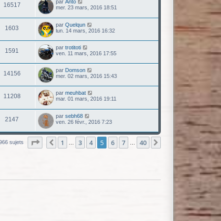
par
Anto
16517
mer. 23 mars, 2016 18:51
par
Quelqun
1603
lun. 14 mars, 2016 16:32
par
trotitoti
1591
ven. 11 mars, 2016 17:55
par
Domson
14156
mer. 02 mars, 2016 15:43
par
meuhbat
11208
mar. 01 mars, 2016 19:11
par
sebh68
2147
ven. 26 févr., 2016 7:23
Page
5
sur
40
1
3
4
5
6
7
40
Précédente
Suivante
966 sujets
…
…