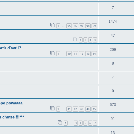
7
1474
1
95
96
97
98
99
…
47
1
2
3
4
tir d'avril?
209
1
10
11
12
13
14
…
8
7
0
rope powaaaa
673
1
41
42
43
44
45
…
 chutes !!!***
91
1
3
4
5
6
7
…
13