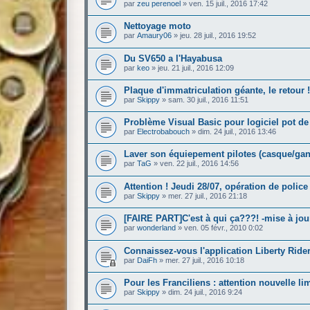
par
zeu perenoel
»
ven. 15 juil., 2016 17:42
Nettoyage moto
par
Amaury06
»
jeu. 28 juil., 2016 19:52
Du SV650 a l'Hayabusa
par
keo
»
jeu. 21 juil., 2016 12:09
Plaque d'immatriculation géante, le retour !
par
Skippy
»
sam. 30 juil., 2016 11:51
Problème Visual Basic pour logiciel pot de
par
Electrobabouch
»
dim. 24 juil., 2016 13:46
Laver son équiepement pilotes (casque/ga
par
TaG
»
ven. 22 juil., 2016 14:56
Attention ! Jeudi 28/07, opération de police
par
Skippy
»
mer. 27 juil., 2016 21:18
[FAIRE PART]C'est à qui ça???! -mise à jou
par
wonderland
»
ven. 05 févr., 2010 0:02
Connaissez-vous l'application Liberty Ride
par
DaiFh
»
mer. 27 juil., 2016 10:18
Pour les Franciliens : attention nouvelle lim
par
Skippy
»
dim. 24 juil., 2016 9:24