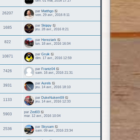
dim. 01 mai, 2016 17:27
par
Matthgo
26207
ven. 29 avr., 2016 8:11
par
Skippy
1685
jeu. 28 avr., 2016 8:21
par
Hereziark
822
lun. 18 avr., 2016 16:04
par
Gruik
10871
dim. 17 avr., 2016 12:59
par
Frantz04
7426
sam. 16 avr., 2016 21:31
par
Aurels
3931
jeu. 14 avr., 2016 18:10
par
DukeNukem59
1133
jeu. 14 avr., 2016 12:33
par
Zed03
5903
mar. 12 avr., 2016 10:04
par
Skysam
2536
sam. 09 avr., 2016 23:34