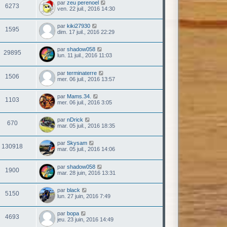
par
zeu perenoel
6273
ven. 22 juil., 2016 14:30
par
kiki27930
1595
dim. 17 juil., 2016 22:29
par
shadow058
29895
lun. 11 juil., 2016 11:03
par
terminaterre
1506
mer. 06 juil., 2016 13:57
par
Mams.34.
1103
mer. 06 juil., 2016 3:05
par
nDrick
670
mar. 05 juil., 2016 18:35
par
Skysam
130918
mar. 05 juil., 2016 14:06
par
shadow058
1900
mar. 28 juin, 2016 13:31
par
black
5150
lun. 27 juin, 2016 7:49
par
bopa
4693
jeu. 23 juin, 2016 14:49