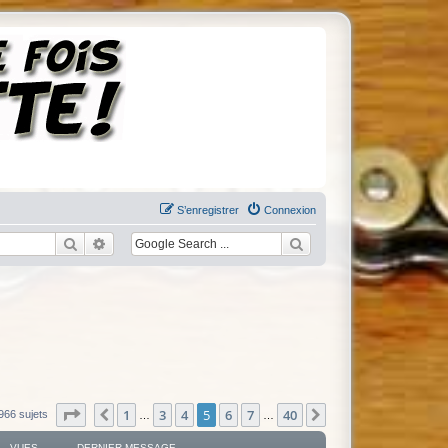
S’enregistrer
Connexion
Rechercher
Recherche avancée
Page
5
sur
40
1
3
4
5
6
7
40
Précédente
Suivante
966 sujets
…
…
VUES
DERNIER MESSAGE