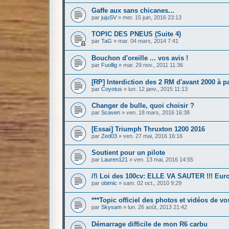
Gaffe aux sans chicanes...
par
jujuSV
»
mer. 15 juin, 2016 23:13
TOPIC DES PNEUS (Suite 4)
par
TaG
»
mar. 04 mars, 2014 7:41
Bouchon d'oreille ... vos avis !
par
Fuollig
»
mar. 29 nov., 2011 11:36
[RP] Interdiction des 2 RM d'avant 2000 à par
par
Coyotus
»
lun. 12 janv., 2015 11:13
Changer de bulle, quoi choisir ?
par
Scaven
»
ven. 18 mars, 2016 16:38
[Essai] Triumph Thruxton 1200 2016
par
Zed03
»
ven. 27 mai, 2016 16:16
Soutient pour un pilote
par
Lauren121
»
ven. 13 mai, 2016 14:55
/!\ Loi des 100cv: ELLE VA SAUTER !!! Eu
par
obimic
»
sam. 02 oct., 2010 9:29
***Topic officiel des photos et vidéos de vos
par
Skysam
»
lun. 26 août, 2013 21:42
Démarrage difficile de mon R6 carbu