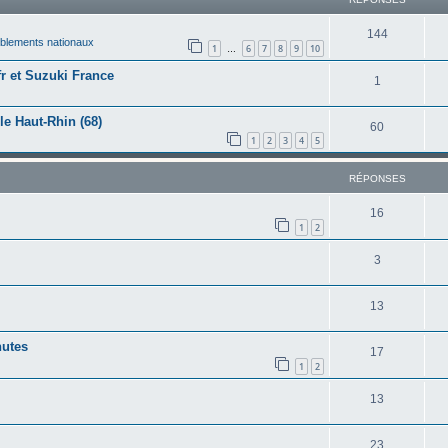
144
lements nationaux
1
6
7
8
9
10
…
 et Suzuki France
1
e Haut-Rhin (68)
60
1
2
3
4
5
RÉPONSES
16
1
2
3
13
hutes
17
1
2
13
23