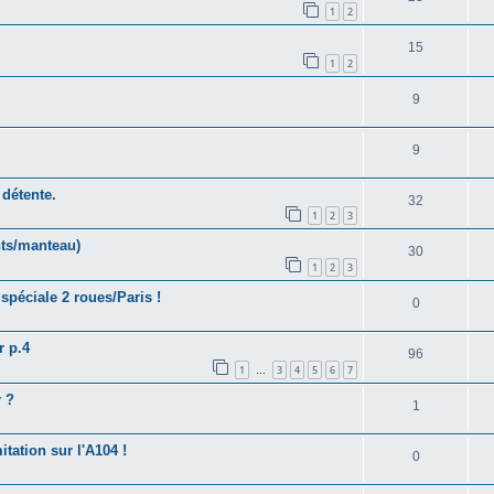
1
2
15
1
2
9
9
 détente.
32
1
2
3
nts/manteau)
30
1
2
3
 spéciale 2 roues/Paris !
0
r p.4
96
1
3
4
5
6
7
…
r ?
1
itation sur l'A104 !
0