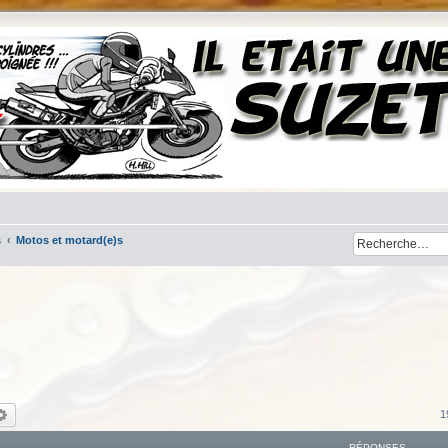
s
Motos et motard(e)s
chercher
Recherche avancée
1
RÉPONSES