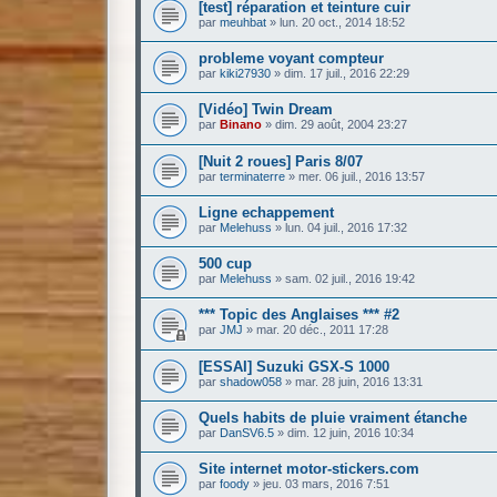
[test] réparation et teinture cuir
par
meuhbat
»
lun. 20 oct., 2014 18:52
probleme voyant compteur
par
kiki27930
»
dim. 17 juil., 2016 22:29
[Vidéo] Twin Dream
par
Binano
»
dim. 29 août, 2004 23:27
[Nuit 2 roues] Paris 8/07
par
terminaterre
»
mer. 06 juil., 2016 13:57
Ligne echappement
par
Melehuss
»
lun. 04 juil., 2016 17:32
500 cup
par
Melehuss
»
sam. 02 juil., 2016 19:42
*** Topic des Anglaises *** #2
par
JMJ
»
mar. 20 déc., 2011 17:28
[ESSAI] Suzuki GSX-S 1000
par
shadow058
»
mar. 28 juin, 2016 13:31
Quels habits de pluie vraiment étanche
par
DanSV6.5
»
dim. 12 juin, 2016 10:34
Site internet motor-stickers.com
par
foody
»
jeu. 03 mars, 2016 7:51