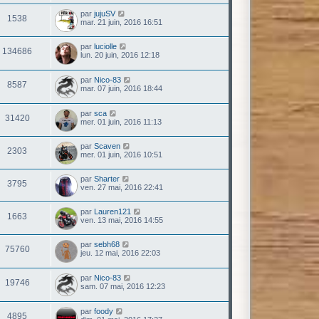
par
jujuSV
1538
mar. 21 juin, 2016 16:51
par
luciolle
134686
lun. 20 juin, 2016 12:18
par
Nico-83
8587
mar. 07 juin, 2016 18:44
par
sca
31420
mer. 01 juin, 2016 11:13
par
Scaven
2303
mer. 01 juin, 2016 10:51
par
Sharter
3795
ven. 27 mai, 2016 22:41
par
Lauren121
1663
ven. 13 mai, 2016 14:55
par
sebh68
75760
jeu. 12 mai, 2016 22:03
par
Nico-83
19746
sam. 07 mai, 2016 12:23
par
foody
4895