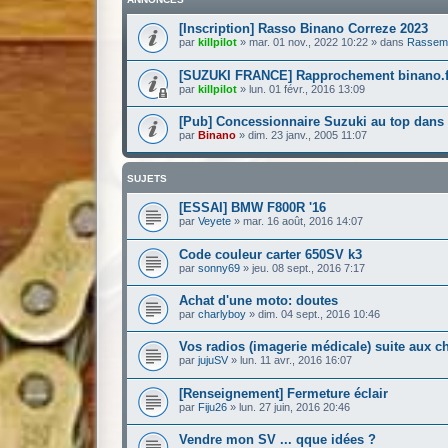
[Inscription] Rasso Binano Correze 2023
par
killpilot
»
mar. 01 nov., 2022 10:22
» dans
Rassemb
[SUZUKI FRANCE] Rapprochement binano.fr
par
killpilot
»
lun. 01 févr., 2016 13:09
[Pub] Concessionnaire Suzuki au top dans l
par
Binano
»
dim. 23 janv., 2005 11:07
SUJETS
[ESSAI] BMW F800R '16
par
Veyete
»
mar. 16 août, 2016 14:07
Code couleur carter 650SV k3
par
sonny69
»
jeu. 08 sept., 2016 7:17
Achat d'une moto: doutes
par
charlyboy
»
dim. 04 sept., 2016 10:46
Vos radios (imagerie médicale) suite aux c
par
jujuSV
»
lun. 11 avr., 2016 16:07
[Renseignement] Fermeture éclair
par
Fiju26
»
lun. 27 juin, 2016 20:46
Vendre mon SV ... qque idées ?