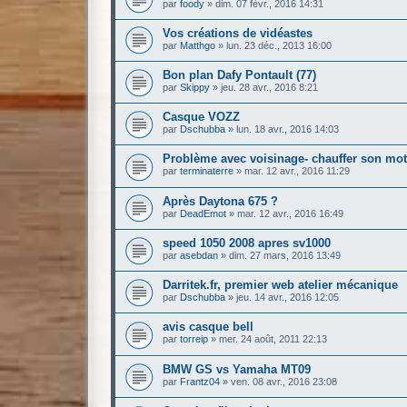
par
foody
»
dim. 07 févr., 2016 14:31
Vos créations de vidéastes
par
Matthgo
»
lun. 23 déc., 2013 16:00
Bon plan Dafy Pontault (77)
par
Skippy
»
jeu. 28 avr., 2016 8:21
Casque VOZZ
par
Dschubba
»
lun. 18 avr., 2016 14:03
Problème avec voisinage- chauffer son mo
par
terminaterre
»
mar. 12 avr., 2016 11:29
Après Daytona 675 ?
par
DeadEmot
»
mar. 12 avr., 2016 16:49
speed 1050 2008 apres sv1000
par
asebdan
»
dim. 27 mars, 2016 13:49
Darritek.fr, premier web atelier mécanique
par
Dschubba
»
jeu. 14 avr., 2016 12:05
avis casque bell
par
torreip
»
mer. 24 août, 2011 22:13
BMW GS vs Yamaha MT09
par
Frantz04
»
ven. 08 avr., 2016 23:08