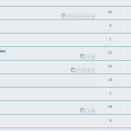
89
1
2
3
4
5
6
0
1
teur
21
1
2
53
1
2
3
4
14
2
28
1
2
9