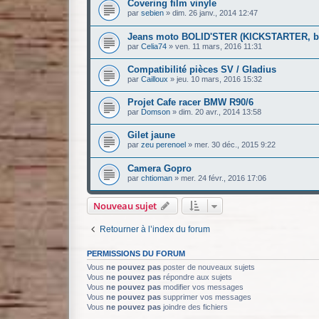
Covering film vinyle
par
sebien
»
dim. 26 janv., 2014 12:47
Jeans moto BOLID'STER (KICKSTARTER, b
par
Celia74
»
ven. 11 mars, 2016 11:31
Compatibilité pièces SV / Gladius
par
Cailloux
»
jeu. 10 mars, 2016 15:32
Projet Cafe racer BMW R90/6
par
Domson
»
dim. 20 avr., 2014 13:58
Gilet jaune
par
zeu perenoel
»
mer. 30 déc., 2015 9:22
Camera Gopro
par
chtioman
»
mer. 24 févr., 2016 17:06
Nouveau sujet
Retourner à l’index du forum
PERMISSIONS DU FORUM
Vous
ne pouvez pas
poster de nouveaux sujets
Vous
ne pouvez pas
répondre aux sujets
Vous
ne pouvez pas
modifier vos messages
Vous
ne pouvez pas
supprimer vos messages
Vous
ne pouvez pas
joindre des fichiers