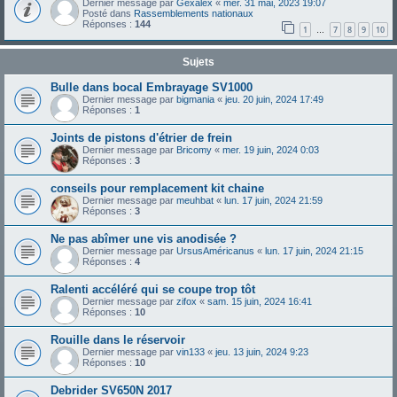
Dernier message par
Gexalex
«
mer. 31 mai, 2023 19:07
Posté dans
Rassemblements nationaux
Réponses :
144
1
7
8
9
10
…
Sujets
Bulle dans bocal Embrayage SV1000
Dernier message par
bigmania
«
jeu. 20 juin, 2024 17:49
Réponses :
1
Joints de pistons d'étrier de frein
Dernier message par
Bricomy
«
mer. 19 juin, 2024 0:03
Réponses :
3
conseils pour remplacement kit chaine
Dernier message par
meuhbat
«
lun. 17 juin, 2024 21:59
Réponses :
3
Ne pas abîmer une vis anodisée ?
Dernier message par
UrsusAméricanus
«
lun. 17 juin, 2024 21:15
Réponses :
4
Ralenti accéléré qui se coupe trop tôt
Dernier message par
zifox
«
sam. 15 juin, 2024 16:41
Réponses :
10
Rouille dans le réservoir
Dernier message par
vin133
«
jeu. 13 juin, 2024 9:23
Réponses :
10
Debrider SV650N 2017