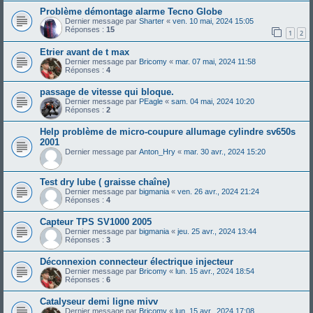
Problème démontage alarme Tecno Globe
Dernier message par
Sharter
«
ven. 10 mai, 2024 15:05
Réponses :
15
1
2
Etrier avant de t max
Dernier message par
Bricomy
«
mar. 07 mai, 2024 11:58
Réponses :
4
passage de vitesse qui bloque.
Dernier message par
PEagle
«
sam. 04 mai, 2024 10:20
Réponses :
2
Help problème de micro-coupure allumage cylindre sv650s
2001
Dernier message par
Anton_Hry
«
mar. 30 avr., 2024 15:20
Test dry lube ( graisse chaîne)
Dernier message par
bigmania
«
ven. 26 avr., 2024 21:24
Réponses :
4
Capteur TPS SV1000 2005
Dernier message par
bigmania
«
jeu. 25 avr., 2024 13:44
Réponses :
3
Déconnexion connecteur électrique injecteur
Dernier message par
Bricomy
«
lun. 15 avr., 2024 18:54
Réponses :
6
Catalyseur demi ligne mivv
Dernier message par
Bricomy
«
lun. 15 avr., 2024 17:08