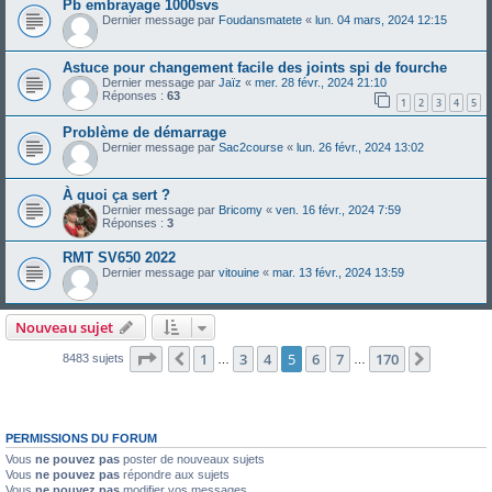
Pb embrayage 1000svs
Dernier message par
Foudansmatete
«
lun. 04 mars, 2024 12:15
Astuce pour changement facile des joints spi de fourche
Dernier message par
Jaïz
«
mer. 28 févr., 2024 21:10
Réponses :
63
1
2
3
4
5
Problème de démarrage
Dernier message par
Sac2course
«
lun. 26 févr., 2024 13:02
À quoi ça sert ?
Dernier message par
Bricomy
«
ven. 16 févr., 2024 7:59
Réponses :
3
RMT SV650 2022
Dernier message par
vitouine
«
mar. 13 févr., 2024 13:59
Nouveau sujet
Page
5
sur
170
1
3
4
5
6
7
170
Précédente
Suivant
8483 sujets
…
…
PERMISSIONS DU FORUM
Vous
ne pouvez pas
poster de nouveaux sujets
Vous
ne pouvez pas
répondre aux sujets
Vous
ne pouvez pas
modifier vos messages