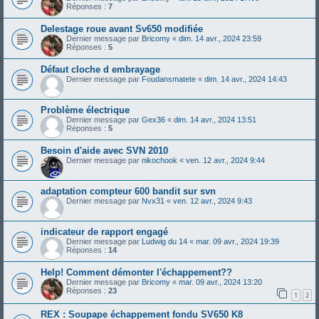
Réponses :
7
Delestage roue avant Sv650 modifiée
Dernier message par
Bricomy
«
dim. 14 avr., 2024 23:59
Réponses :
5
Défaut cloche d embrayage
Dernier message par
Foudansmatete
«
dim. 14 avr., 2024 14:43
Problème électrique
Dernier message par
Gex36
«
dim. 14 avr., 2024 13:51
Réponses :
5
Besoin d'aide avec SVN 2010
Dernier message par
nikochook
«
ven. 12 avr., 2024 9:44
adaptation compteur 600 bandit sur svn
Dernier message par
Nvx31
«
ven. 12 avr., 2024 9:43
indicateur de rapport engagé
Dernier message par
Ludwig du 14
«
mar. 09 avr., 2024 19:39
Réponses :
14
Help! Comment démonter l'échappement??
Dernier message par
Bricomy
«
mar. 09 avr., 2024 13:20
Réponses :
23
1
2
REX : Soupape échappement fondu SV650 K8