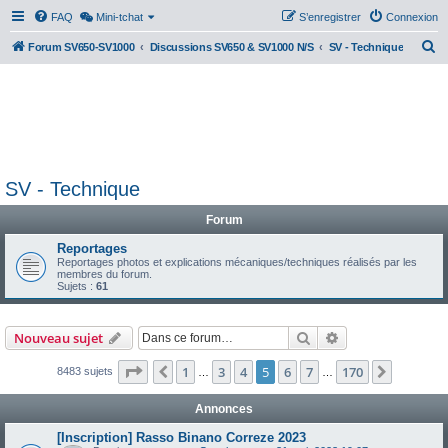
FAQ
Mini-tchat
S’enregistrer
Connexion
R
Forum SV650-SV1000
Discussions SV650 & SV1000 N/S
SV - Technique
e
c
h
e
r
SV - Technique
c
h
Forum
e
Reportages
Reportages photos et explications mécaniques/techniques réalisés par les
r
membres du forum.
Sujets :
61
Rechercher
Recherche avanc
Nouveau sujet
Page
5
sur
170
1
3
4
5
6
7
170
Précédente
Suivant
8483 sujets
…
…
Annonces
[Inscription] Rasso Binano Correze 2023