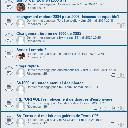
Boitier CDI ECU SV1000 S-N
Dernier message par
Bricomy
«
lun. 27 mai, 2024 15:57
Réponses :
7
changement moteur 2004 pour 2006, faisceau compatible?
Dernier message par
PèreSachouille
«
dim. 26 mai, 2024 19:38
Réponses :
22
1
2
Changement bobine sv 1000 de 2005
Dernier message par
zifox
«
sam. 25 mai, 2024 16:29
Réponses :
8
Sonde Lambda ?
Dernier message par
Linkanto
«
lun. 20 mai, 2024 13:39
Réponses :
5
tirage rapide
Dernier message par
jean manchesec
«
dim. 12 mai, 2024 22:20
Réponses :
28
1
2
SV1000: Allumage manuel des phares
Dernier message par
zifox
«
dim. 12 mai, 2024 19:41
[REPORTAGE] remplacement de disques d'embrayage
Dernier message par
Bradybar
«
dim. 12 mai, 2024 11:27
Réponses :
89
1
2
3
4
5
6
SV Carbu qui me fait des galères de "carbu"?!...
Dernier message par
vin133
«
sam. 11 mai, 2024 19:12
Réponses :
17
1
2