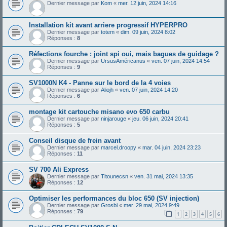
Dernier message par
Kom
«
mer. 12 juin, 2024 14:16
Installation kit avant arriere progressif HYPERPRO
Dernier message par
totem
«
dim. 09 juin, 2024 8:02
Réponses :
8
Réfections fourche : joint spi oui, mais bagues de guidage ?
Dernier message par
UrsusAméricanus
«
ven. 07 juin, 2024 14:54
Réponses :
9
SV1000N K4 - Panne sur le bord de la 4 voies
Dernier message par
Aliojh
«
ven. 07 juin, 2024 14:20
Réponses :
6
montage kit cartouche misano evo 650 carbu
Dernier message par
ninjarouge
«
jeu. 06 juin, 2024 20:41
Réponses :
5
Conseil disque de frein avant
Dernier message par
marcel.droopy
«
mar. 04 juin, 2024 23:23
Réponses :
11
SV 700 Ali Express
Dernier message par
Titounecsn
«
ven. 31 mai, 2024 13:35
Réponses :
12
Optimiser les performances du bloc 650 (SV injection)
Dernier message par
Grosbi
«
mer. 29 mai, 2024 9:49
Réponses :
79
1
2
3
4
5
6