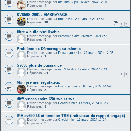
Dernier message par
meuhbat
«
jeu. 04 avr., 2024 12:50
Réponses :
4
SV650S 2001 / EMBRAYAGE
Dernier message par
brok
«
ven. 29 mars, 2024 12:51
Réponses :
18
1
2
filtre à huile réutilisable
Dernier message par
carpet02
«
dim. 24 mars, 2024 8:20
Réponses :
5
Problème de Démarrage au ralentis
Dernier message par
Depassage
«
jeu. 21 mars, 2024 12:05
Réponses :
1
Sv650 plus de puissance
Dernier message par
vin133
«
dim. 17 mars, 2024 17:49
Réponses :
24
1
2
Mon premier régulateur.
Dernier message par
Bricomy
«
sam. 16 mars, 2024 14:59
Réponses :
8
différences cadre 650 svn et svs
Dernier message par
Grosbi
«
mer. 13 mars, 2024 16:23
Réponses :
9
IRE sv650 k8 et fonction TRE (indicateur de rapport engagé)
Dernier message par
Grosbi
«
lun. 11 mars, 2024 13:04
Réponses :
3